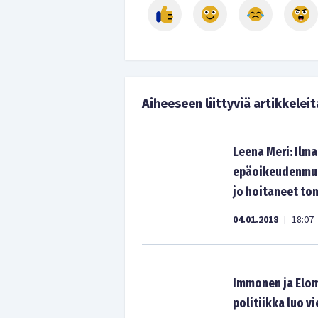
Aiheeseen liittyviä artikkeleit
Leena Meri: Ilm
epäoikeudenmuka
jo hoitaneet ton
04.01.2018
18:07
|
Immonen ja Elom
politiikka luo v