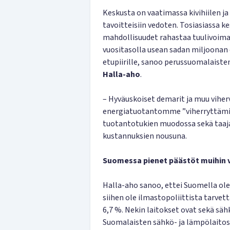
Keskusta on vaatimassa kivihiilen ja
tavoitteisiin vedoten. Tosiasiassa k
mahdollisuudet rahastaa tuulivoima
vuositasolla usean sadan miljoonan
etupiirille, sanoo perussuomalaist
Halla-aho
.
– Hyväuskoiset demarit ja muu vihe
energiatuotantomme ”viherryttämis
tuotantotukien muodossa sekä taa
kustannuksien nousuna.
Suomessa pienet päästöt muihin 
Halla-aho sanoo, ettei Suomella ole 
siihen ole ilmastopoliittista tarve
6,7 %. Nekin laitokset ovat sekä sä
Suomalaisten sähkö- ja lämpölaitos