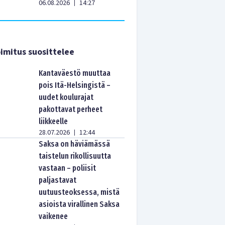
06.08.2026
14:27
|
imitus suosittelee
Kantaväestö muuttaa
pois Itä-Helsingistä –
uudet koulurajat
pakottavat perheet
liikkeelle
28.07.2026
12:44
|
Saksa on häviämässä
taistelun rikollisuutta
vastaan – poliisit
paljastavat
uutuusteoksessa, mistä
asioista virallinen Saksa
vaikenee