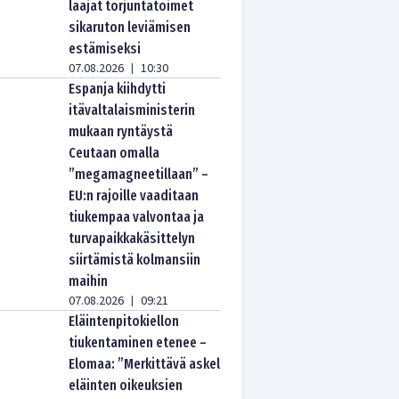
laajat torjuntatoimet
sikaruton leviämisen
estämiseksi
07.08.2026
10:30
|
Espanja kiihdytti
itävaltalaisministerin
mukaan ryntäystä
Ceutaan omalla
”megamagneetillaan” –
EU:n rajoille vaaditaan
tiukempaa valvontaa ja
turvapaikkakäsittelyn
siirtämistä kolmansiin
maihin
07.08.2026
09:21
|
Eläintenpitokiellon
tiukentaminen etenee –
Elomaa: ”Merkittävä askel
eläinten oikeuksien