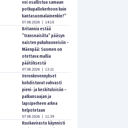
voi osallistua samaan
potkupallokerhoon kuin
kantasuomalainenkin?”
07.08.2026
14:10
|
Britannia estää
”transnaisilta” pääsyn
naisten pukuhuoneisiin –
Mäenpää: Suomen on
otettava mallia
päätöksestä
07.08.2026
13:21
|
Veronkevennykset
kohdistuvat vahvasti
pieni- ja keskituloisiin –
palkansaajan ja
lapsiperheen arkea
helpotetaan
07.08.2026
11:39
|
Ruokavirasto käynnisti