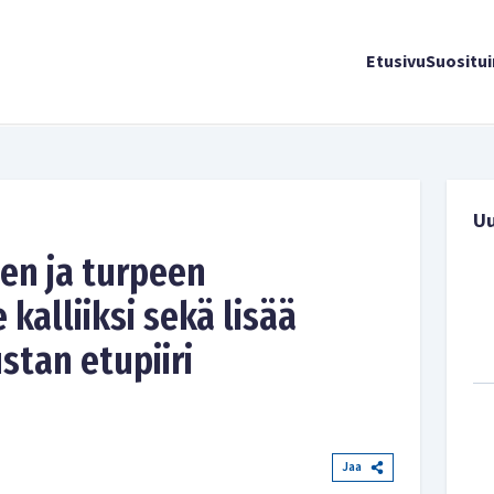
Etusivu
Suositu
U
len ja turpeen
 kalliiksi sekä lisää
stan etupiiri
Jaa