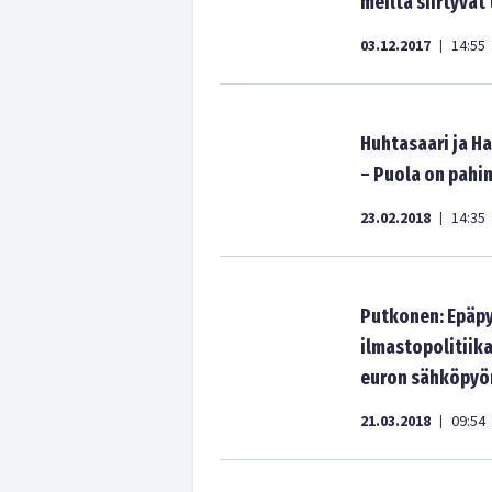
meiltä siirtyvät
03.12.2017
14:55
|
Huhtasaari ja H
– Puola on pahi
23.02.2018
14:35
|
Putkonen: Epäpy
ilmastopolitiik
euron sähköpyö
21.03.2018
09:54
|