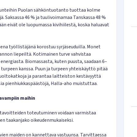
tunteihin Puolan sähköntuotanto tuottaa kolme
jä. Saksassa 46 % ja tuulivoimamaa Tanskassa 48 %
ään eivät ole luopumassa kivihiilestä, koska haluavat
.
ena työllistäjänä korostuu syrjäseuduilla. Monet
nnon liepeiltä. Kotimainen turve vahvistaa
nergiasta. Biomassasta, kuten puusta, saadaan 6–
urpeen kanssa. Puun ja turpeen yhteiskäyttö pitää
huoltokatkoja ja parantaa laitteiston kestävyyttä
sia pienhiukkaspäästöjä, Halla-aho muistuttaa.
avampiin maihin
ötavoitteiden toteutuminen voidaan varmistaa
nen taakanjako oikeudenmukaiseksi.
avien maiden on kannettava vastuunsa. Tarvittaessa