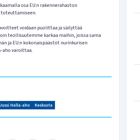
kkaamalla osa EU:n rakennerahaston
n toteuttamiseen.
oitteet voidaan puolittaa ja säilyttää
oin teollisuutemme karkaa maihin, joissa sama
n ja EU:n kokonaispäästöt nurinkurisen
-aho varoittaa.
Jussi Halla-aho
Keskusta