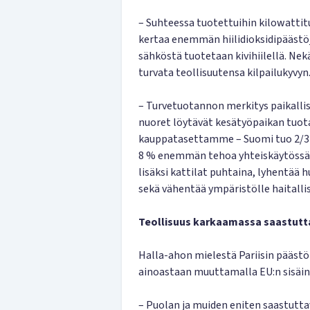
– Suhteessa tuotettuihin kilowatti
kertaa enemmän hiilidioksidipäästö
sähköstä tuotetaan kivihiilellä. Nek
turvata teollisuutensa kilpailukyvyn
– Turvetuotannon merkitys paikallis
nuoret löytävät kesätyöpaikan tuota
kauppatasettamme – Suomi tuo 2/3 e
8 % enemmän tehoa yhteiskäytössä t
lisäksi kattilat puhtaina, lyhentää 
sekä vähentää ympäristölle haitalli
Teollisuus karkaamassa saastutt
Halla-ahon mielestä Pariisin pääst
ainoastaan muuttamalla EU:n sisäi
– Puolan ja muiden eniten saastutt