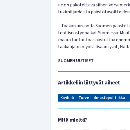
ne on pakotettava siihen korvamer
tukimiljardeista päästötavoitteide
– Taakan uusjaolla Suomen päästötav
teollisuustyöpaikat Suomessa. Muut
määrä tuotantoa saastuttaa enemmä
taakanjaon myötä lisääntyvät, Halla
SUOMEN UUTISET
Artikkeliin liittyvät aiheet
Kivihiili
Turve
ilmastopolitiikka
Mitä mieltä?