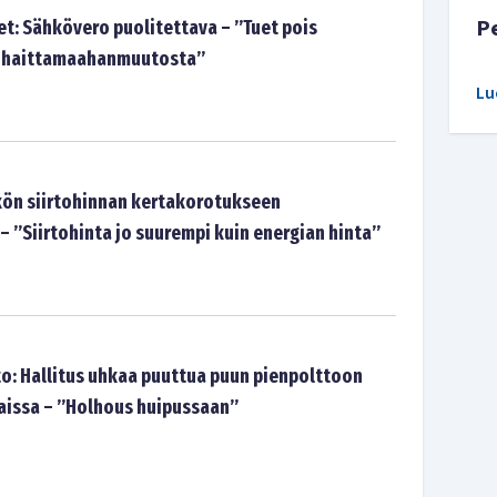
P
t: Sähkövero puolitettava – ”Tuet pois
ja haittamaahanmuutosta”
Lu
ön siirtohinnan kertakorotukseen
 ”Siirtohinta jo suurempi kuin energian hinta”
o: Hallitus uhkaa puuttua puun pienpolttoon
kaissa – ”Holhous huipussaan”