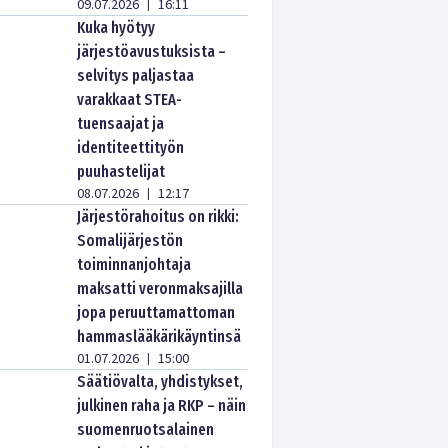
09.07.2026
16:11
|
Kuka hyötyy
järjestöavustuksista –
selvitys paljastaa
varakkaat STEA-
tuensaajat ja
identiteettityön
puuhastelijat
08.07.2026
12:17
|
Järjestörahoitus on rikki:
Somalijärjestön
toiminnanjohtaja
maksatti veronmaksajilla
jopa peruuttamattoman
hammaslääkärikäyntinsä
01.07.2026
15:00
|
Säätiövalta, yhdistykset,
julkinen raha ja RKP – näin
suomenruotsalainen