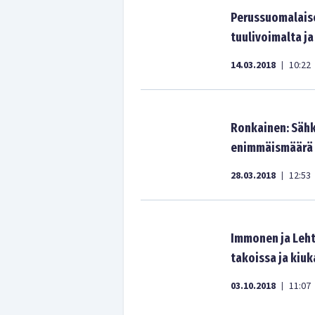
Perussuomalaise
tuulivoimalta 
14.03.2018
10:22
|
Ronkainen: Sähk
enimmäismäärä –
28.03.2018
12:53
|
Immonen ja Leht
takoissa ja kiu
03.10.2018
11:07
|