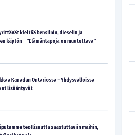
rittävät kieltää bensiinin, dieselin ja
en käytön – ”Elämäntapoja on muutettava”
akkaa Kanadan Ontariossa – Yhdysvalloissa
kat lisääntyvät
liputamme teollisuutta saastuttaviin maihin,