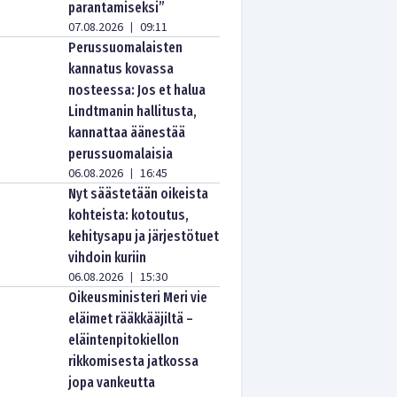
parantamiseksi”
07.08.2026
09:11
|
Perussuomalaisten
kannatus kovassa
nosteessa: Jos et halua
Lindtmanin hallitusta,
kannattaa äänestää
perussuomalaisia
06.08.2026
16:45
|
Nyt säästetään oikeista
kohteista: kotoutus,
kehitysapu ja järjestötuet
vihdoin kuriin
06.08.2026
15:30
|
Oikeusministeri Meri vie
eläimet rääkkääjiltä –
eläintenpitokiellon
rikkomisesta jatkossa
jopa vankeutta