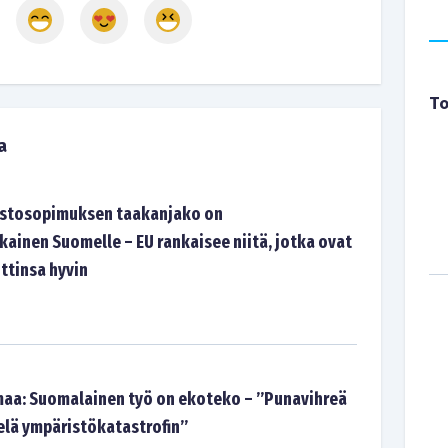
To
a
astosopimuksen taakanjako on
inen Suomelle – EU rankaisee niitä, jotka ovat
ttinsa hyvin
aa: Suomalainen työ on ekoteko – ”Punavihreä
ielä ympäristökatastrofin”