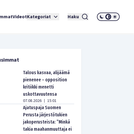
immat
Videot
Kategoriat
Haku
usimmat
Talous kasvaa, alijäämä
pienenee – opposition
kritiikki menetti
uskottavuutensa
07.08.2026
15:01
|
Ajatuspaja Suomen
Perusta järjestötukien
jakoperusteista: ”Minkä
takia maahanmuuttaja ei