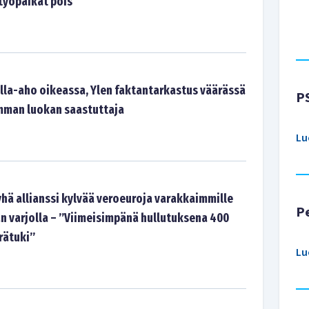
 työpaikat pois
alla-aho oikeassa, Ylen faktantarkastus väärässä
P
mman luokan saastuttaja
Lu
hä allianssi kylvää veroeuroja varakkaimmille
P
an varjolla – ”Viimeisimpänä hullutuksena 400
rätuki”
Lu