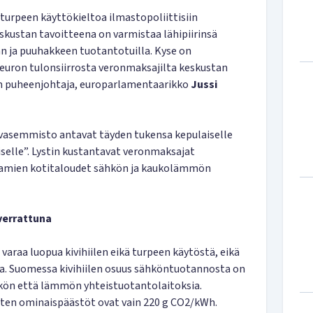
 turpeen käyttökieltoa ilmastopoliittisiin
eskustan tavoitteena on varmistaa lähipiirinsä
n ja puuhakkeen tuotantotuilla. Kyse on
 euron tulonsiirrosta veronmaksajilta keskustan
en puheenjohtaja, europarlamentaarikko
Jussi
rvasemmisto antavat täyden tukensa kepulaiselle
elle”. Lystin kustantavat veronmaksajat
jamien kotitaloudet sähkön ja kaukolämmön
verrattuna
varaa luopua kivihiilen eikä turpeen käytöstä, eikä
tta. Suomessa kivihiilen osuus sähköntuotannosta on
hkön että lämmön yhteistuotantolaitoksia.
ten ominaispäästöt ovat vain 220 g CO2/kWh.