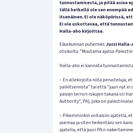
tunnustamisesta, ja pitää asiaa ep
tällä hetkellä ole sen enempää ede
itsenäinen. Ei ole näköpiirissä, e
Ei ole uskottavaa, että tunnustam
Halla-aho kirjoittaa.
Eduskunnan puhemies
Jussi Halla
otsikoitu: ”Muutama ajatus Palestii
Halla-aho ei kannata tunnustamista, 
– En allekirjoita niitä perusteluja, 
palkitsemista” tai että ”juuri nyt ei
päivän terrori-iskujen takana oli Ham
Authority”, PA), joka on palestiinal
– Pikemminkin voitaisiin ajatella, e
asemaa ja siten heikentäisi sen kan
ajatella, että juuri PA:n nakertam