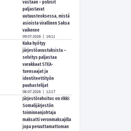
vastaan – poliisit
paljastavat
uutuusteoksessa, mistä
asioista virallinen Saksa
vaikenee
09.07.2026
16:11
|
Kuka hyötyy
järjestöavustuksista –
selvitys paljastaa
varakkaat STEA-
tuensaajat ja
identiteettityön
puuhastelijat
08.07.2026
12:17
|
Järjestörahoitus on rikki:
Somalijärjestön
toiminnanjohtaja
maksatti veronmaksajilla
jopa peruuttamattoman