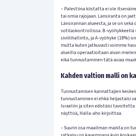
– Palestiina kiistatta ei ole itsenäi
tai omia rajojaan. Länsiranta on jae
Länsirannan alueesta, ja se on sekä de 
sotilaskontrollissa. B-vyöhykkeellä
siviilihallinto, ja A-vyöhyke (18%) 
mutta kuten jatkuvasti voimme havai
alueilla operaatioitaan aivan mielens
eikä tunnustaminen tätä asiaa muuk
Kahden valtion malli on 
Tunnustamisen kannattajien keskein
tunnustaminen ei ehkä heijastaisi val
Israeliin ja siten edistäisi tavoitett
näyttöä, Halla-aho kirjoittaa.
– Suurin osa maailman maista on tu
ratkaisu on kauempana kuin koskaa