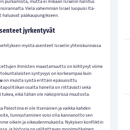
en purkamista, mutta ei mikään Israelin hallitus
nsirannalta. Vielä vähemmän Israel luopuisi Itä-
et haluavat pääkaupungikseen.
asenteet jyrkentyvät
ehityksen myötä asenteet Israelin yhteiskunnassa
utettujen ihmisten maastamuutto on kiihtynyt viime
iirtokuntalaisten syntyvyys on korkeampaa kuin
hu
on muista syistä erittäin epäsuosittu
ntapolitiikan osalta hänellä on riittävästi sekä
t) tukea, eikä tähän ole näköpiirissä muutosta.
ka Palestiina ei ole itsenäinen ja vaikka kahden
avoite, tunnustaminen voisi olla kannanotto sen
me oikein ja oikeudenmukaista. Nykyisen konfliktin
iassa, ja historia on valitettavan monimutkainen.