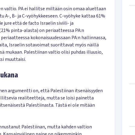
nen valtio. PA ei hallitse miltään osin omaa aluettaan
ttu A-, B- ja C-vyöhykkeeseen. C-vyöhyke kattaa 61%
jure että de facto Israelin siviili- ja
 (21% pinta-alasta) on periaatteessa PA:n
on periaatteessa kokonaisuudessaan PA:n hallinnassa,
ta, Israelin sotavoimat suorittavat myös näillä
ä mukaan. Palestiinan valtio olisi puhdas illuusio,
si muuttaisi.
kaukana
en argumentti on, että Palestiinan itsenäisyyden
litsevia realiteetteja, mutta se loisi painetta
a itsenäisestä Palestiinasta. Tästä ei ole mitään
nnustanut Palestiinan, mutta kahden valtion
n. Kansainvälinen paine on pikemminkin