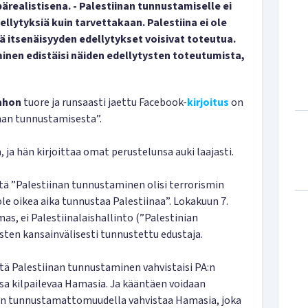
ärealistisena. - Palestiinan tunnustamiselle ei
llytyksiä kuin tarvettakaan. Palestiina ei ole
ttä itsenäisyyden edellytykset voisivat toteutua.
inen edistäisi näiden edellytysten toteutumista,
-ahon
tuore ja runsaasti jaettu Facebook-
kirjoitus
on
nan tunnustamisesta”.
ja hän kirjoittaa omat perustelunsa auki laajasti.
että ”Palestiinan tunnustaminen olisi terrorismin
 ole oikea aika tunnustaa Palestiinaa”. Lokakuun 7.
as, ei Palestiinalaishallinto (”Palestinian
aisten kansainvälisesti tunnustettu edustaja.
ttä Palestiinan tunnustaminen vahvistaisi PA:n
ssa kilpailevaa Hamasia. Ja kääntäen voidaan
inen tunnustamattomuudella vahvistaa Hamasia, joka