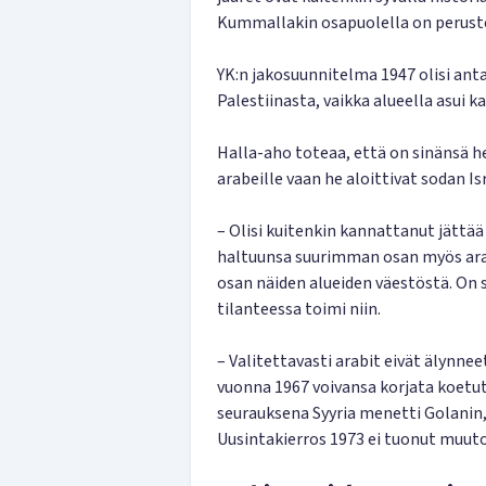
Kummallakin osapuolella on peruste
YK:n jakosuunnitelma 1947 olisi anta
Palestiinasta, vaikka alueella asui 
Halla-aho toteaa, että on sinänsä 
arabeille vaan he aloittivat sodan Is
– Olisi kuitenkin kannattanut jättää 
haltuunsa suurimman osan myös arab
osan näiden alueiden väestöstä. On 
tilanteessa toimi niin.
– Valitettavasti arabit eivät älynne
vuonna 1967 voivansa korjata koetut 
seurauksena Syyria menetti Golanin, 
Uusintakierros 1973 ei tuonut muut