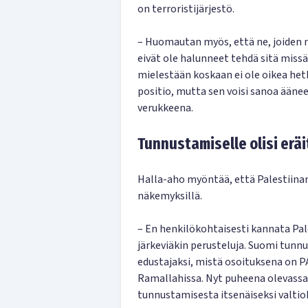
on terroristijärjestö.
– Huomautan myös, että ne, joiden mi
eivät ole halunneet tehdä sitä miss
mielestään koskaan ei ole oikea het
positio, mutta sen voisi sanoa äänee
verukkeena.
Tunnustamiselle olisi eräi
Halla-aho myöntää, että Palestiina
näkemyksillä.
– En henkilökohtaisesti kannata Pal
järkeviäkin perusteluja. Suomi tunnus
edustajaksi, mistä osoituksena on P
Ramallahissa. Nyt puheena olevassa 
tunnustamisesta itsenäiseksi valtiok