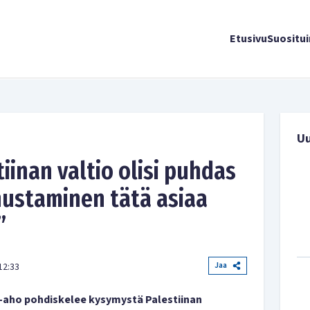
Etusivu
Suositu
U
iinan valtio olisi puhdas
nnustaminen tätä asiaa
”
Jaa
12:33
-aho pohdiskelee kysymystä Palestiinan