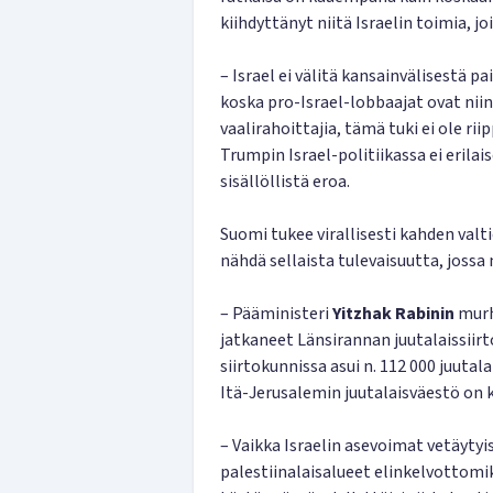
kiihdyttänyt niitä Israelin toimia, j
– Israel ei välitä kansainvälisestä pa
koska pro-Israel-lobbaajat ovat nii
vaalirahoittajia, tämä tuki ei ole ri
Trumpin Israel-politiikassa ei erila
sisällöllistä eroa.
Suomi tukee virallisesti kahden valt
nähdä sellaista tulevaisuutta, jossa 
– Pääministeri
Yitzhak Rabinin
murha
jatkaneet Länsirannan juutalaissiir
siirtokunnissa asui n. 112 000 juutal
Itä-Jerusalemin juutalaisväestö on k
– Vaikka Israelin asevoimat vetäytyi
palestiinalaisalueet elinkelvottomik