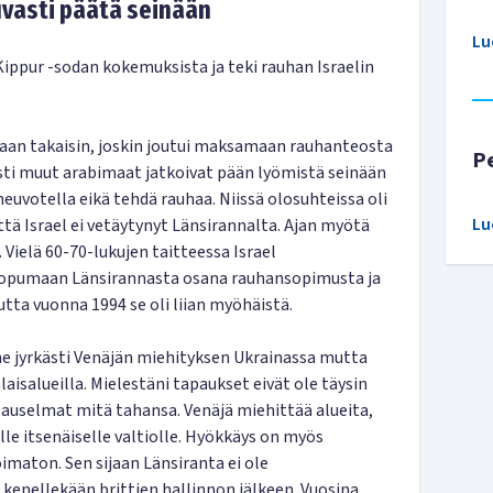
uvasti päätä seinään
Lu
Kippur -sodan kokemuksista ja teki rauhan Israelin
maan takaisin, joskin joutui maksamaan rauhanteosta
P
sti muut arabimaat jatkoivat pään lyömistä seinään
 neuvotella eikä tehdä rauhaa. Niissä olosuhteissa oli
Lu
tä Israel ei vetäytynyt Länsirannalta. Ajan myötä
 Vielä 60-70-lukujen taitteessa Israel
 luopumaan Länsirannasta osana rauhansopimusta ja
tta vuonna 1994 se oli liian myöhäistä.
e jyrkästi Venäjän miehityksen Ukrainassa mutta
aisalueilla. Mielestäni tapaukset eivät ole täysin
slauselmat mitä tahansa. Venäjä miehittää alueita,
elle itsenäiselle valtiolle. Hyökkäys on myös
imaton. Sen sijaan Länsiranta ei ole
 kenellekään brittien hallinnon jälkeen. Vuosina