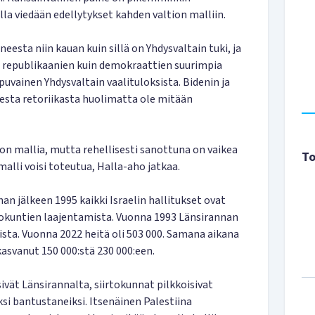
oilla viedään edellytykset kahden valtion malliin.
ineesta niin kauan kuin sillä on Yhdysvaltain tuki, ja
n republikaanien kuin demokraattien suurimpia
ippuvainen Yhdysvaltain vaalituloksista. Bidenin ja
isesta retoriikasta huolimatta ole mitään
ion mallia, mutta rehellisesti sanottuna on vaikea
To
malli voisi toteutua, Halla-aho jatkaa.
n jälkeen 1995 kaikki Israelin hallitukset ovat
tokuntien laajentamista. Vuonna 1993 Länsirannan
aista. Vuonna 2022 heitä oli 503 000. Samana aikana
asvanut 150 000:stä 230 000:een.
sivät Länsirannalta, siirtokunnat pilkkoisivat
si bantustaneiksi. Itsenäinen Palestiina