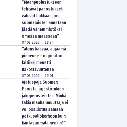
“Maanpuolustukseen
tehtävät panostukset
valuvat hukkaan, jos
suomalaisten annetaan
jäädä vähemmistöksi
omassa maassaan”
07.08.2026
18:34
|
Talous kasvaa, alijäämä
pienenee – opposition
kritiikki menetti
uskottavuutensa
07.08.2026
15:01
|
Ajatuspaja Suomen
Perusta järjestötukien
jakoperusteista: ”Minkä
takia maahanmuuttaja ei
voi osallistua samaan
potkupallokerhoon kuin
kantasuomalainenkin?”