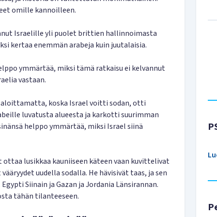
et omille kannoilleen.
nut Israelille yli puolet brittien hallinnoimasta
kaksi kertaa enemmän arabeja kuin juutalaisia.
helppo ymmärtää, miksi tämä ratkaisu ei kelvannut
raelia vastaan.
aloittamatta, koska Israel voitti sodan, otti
eille luvatusta alueesta ja karkotti suurimman
P
sinänsä helppo ymmärtää, miksi Israel siinä
Lu
et ottaa lusikkaa kauniiseen käteen vaan kuvittelivat
vääryydet uudella sodalla. He hävisivät taas, ja sen
Egypti Siinain ja Gazan ja Jordania Länsirannan.
osta tähän tilanteeseen.
P