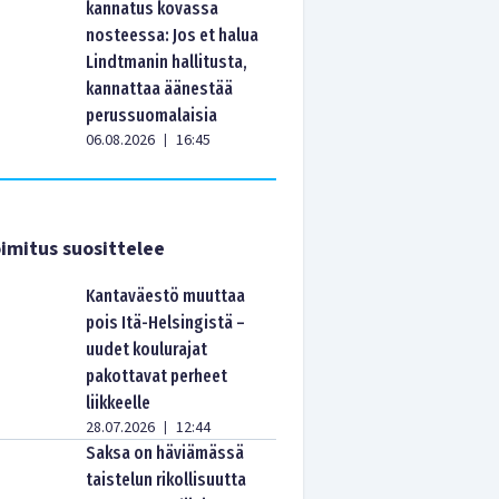
kannatus kovassa
nosteessa: Jos et halua
Lindtmanin hallitusta,
kannattaa äänestää
perussuomalaisia
06.08.2026
16:45
|
imitus suosittelee
Kantaväestö muuttaa
pois Itä-Helsingistä –
uudet koulurajat
pakottavat perheet
liikkeelle
28.07.2026
12:44
|
Saksa on häviämässä
taistelun rikollisuutta