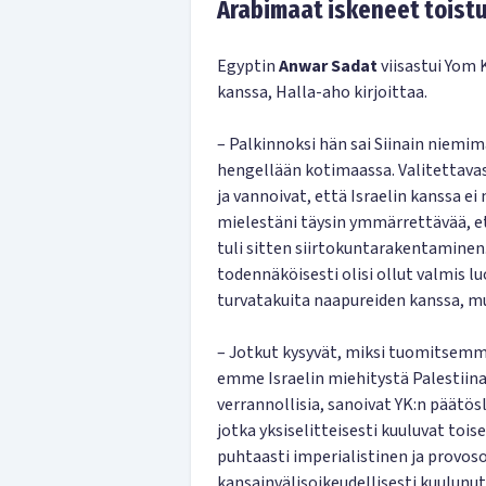
Arabimaat iskeneet toist
Egyptin
Anwar Sadat
viisastui Yom 
kanssa, Halla-aho kirjoittaa.
– Palkinnoksi hän sai Siinain niemi
hengellään kotimaassa. Valitettava
ja vannoivat, että Israelin kanssa ei
mielestäni täysin ymmärrettävää, et
tuli sitten siirtokuntarakentaminen.
todennäköisesti olisi ollut valmis
turvatakuita naapureiden kanssa, mu
– Jotkut kysyvät, miksi tuomitsemm
emme Israelin miehitystä Palestiinal
verrannollisia, sanoivat YK:n päätö
jotka yksiselitteisesti kuuluvat tois
puhtaasti imperialistinen ja provoso
kansainvälisoikeudellisesti kuulunut