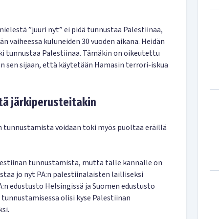
elestä ”juuri nyt” ei pidä tunnustaa Palestiinaa,
ään vaiheessa kuluneiden 30 vuoden aikana. Heidän
ki tunnustaa Palestiinaa. Tämäkin on oikeutettu
n sen sijaan, että käytetään Hamasin terrori-iskua
tä järkiperusteitakin
n tunnustamista voidaan toki myös puoltaa eräillä
estiinan tunnustamista, mutta tälle kannalle on
taa jo nyt PA:n palestiinalaisten lailliseksi
A:n edustusto Helsingissä ja Suomen edustusto
tunnustamisessa olisi kyse Palestiinan
si.