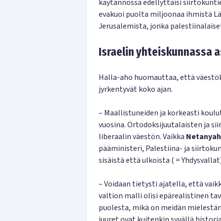
käytännössä edellyttäisi siirtokunti
evakuoi puolta miljoonaa ihmistä Lä
Jerusalemista, jonka palestiinalais
Israelin yhteiskunnassa 
Halla-aho huomauttaa, että väestök
jyrkentyvät koko ajan.
– Maallistuneiden ja korkeasti koul
vuosina. Ortodoksijuutalaisten ja s
liberaalin väestön. Vaikka
Netanya
pääministeri, Palestiina- ja siirtoku
sisäistä että ulkoista ( = Yhdysvalla
– Voidaan tietysti ajatella, että vaik
valtion malli olisi epärealistinen t
puolesta, mikä on meidän mielestäm
juuret ovat kuitenkin syvällä histor