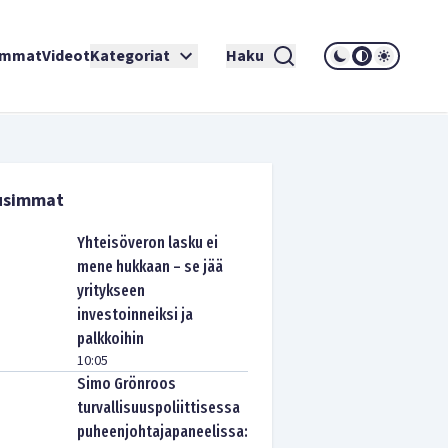
immat
Videot
Kategoriat
Haku
usimmat
Yhteisöveron lasku ei
mene hukkaan – se jää
yritykseen
investoinneiksi ja
palkkoihin
10:05
Simo Grönroos
turvallisuuspoliittisessa
puheenjohtajapaneelissa: