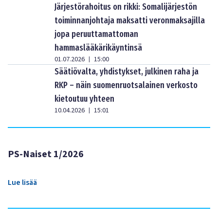
Järjestörahoitus on rikki: Somalijärjestön
toiminnanjohtaja maksatti veronmaksajilla
jopa peruuttamattoman
hammaslääkärikäyntinsä
01.07.2026
15:00
|
Säätiövalta, yhdistykset, julkinen raha ja
RKP – näin suomenruotsalainen verkosto
kietoutuu yhteen
10.04.2026
15:01
|
PS-Naiset 1/2026
Lue lisää