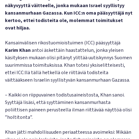
näkyvyyttä väitteelle, jonka mukaan Israel syyllistyy
kansanmurhaan Gazassa. Kun ICC:n oma pääsyyttäjä nyt
kertoo, ettei todisteita ole, molemmat toimitukset
ovat hiljaa.
Kansainvälisen rikostuomioistuimen (ICC) pääsyyttäjä
Karim Khan
antoi äskettäin haastattelun, jonka yleisen
käsityksen mukaan olisi pitänyt ylittää uutiskynnys Suomen
suurimmissa toimituksissa. Khan totesi yksiselitteisesti,
ettei ICC:llä tällä hetkellä ole riittäviä todisteita
väittääkseen Israelin syyllistyvän kansanmurhaan Gazassa.
– Kaikki on riippuvainen todistusaineistosta, Khan sanoi.
Syyttäjä lisäsi, että syyttäminen kansanmurhasta
poliittisen paineen perusteella ilman riittävää näyttöä olisi
”holtitonta”.
Khan jätti mahdollisuuden periaatteessa avoimeksi: Mikään