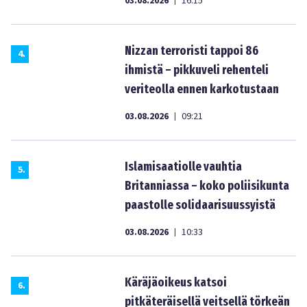
03.08.2026
16:15
|
Nizzan terroristi tappoi 86
4
.
ihmistä – pikkuveli rehenteli
veriteolla ennen karkotustaan
03.08.2026
09:21
|
Islamisaatiolle vauhtia
5
.
Britanniassa – koko poliisikunta
paastolle solidaarisuussyistä
03.08.2026
10:33
|
Käräjäoikeus katsoi
6
.
pitkäteräisellä veitsellä törkeän