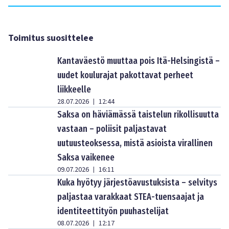
Toimitus suosittelee
Kantaväestö muuttaa pois Itä-Helsingistä –
uudet koulurajat pakottavat perheet
liikkeelle
28.07.2026
12:44
|
Saksa on häviämässä taistelun rikollisuutta
vastaan – poliisit paljastavat
uutuusteoksessa, mistä asioista virallinen
Saksa vaikenee
09.07.2026
16:11
|
Kuka hyötyy järjestöavustuksista – selvitys
paljastaa varakkaat STEA-tuensaajat ja
identiteettityön puuhastelijat
08.07.2026
12:17
|