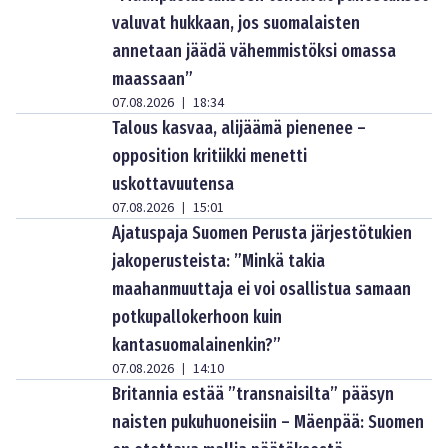
valuvat hukkaan, jos suomalaisten
annetaan jäädä vähemmistöksi omassa
maassaan”
07.08.2026
18:34
|
Talous kasvaa, alijäämä pienenee –
opposition kritiikki menetti
uskottavuutensa
07.08.2026
15:01
|
Ajatuspaja Suomen Perusta järjestötukien
jakoperusteista: ”Minkä takia
maahanmuuttaja ei voi osallistua samaan
potkupallokerhoon kuin
kantasuomalainenkin?”
07.08.2026
14:10
|
Britannia estää ”transnaisilta” pääsyn
naisten pukuhuoneisiin – Mäenpää: Suomen