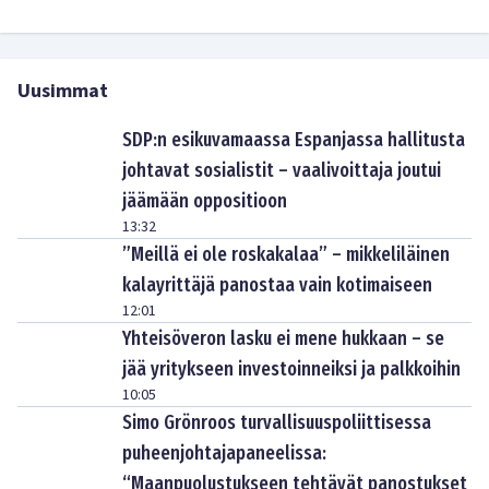
Uusimmat
SDP:n esikuvamaassa Espanjassa hallitusta
johtavat sosialistit – vaalivoittaja joutui
jäämään oppositioon
13:32
”Meillä ei ole roskakalaa” – mikkeliläinen
kalayrittäjä panostaa vain kotimaiseen
12:01
Yhteisöveron lasku ei mene hukkaan – se
jää yritykseen investoinneiksi ja palkkoihin
10:05
Simo Grönroos turvallisuuspoliittisessa
puheenjohtajapaneelissa:
“Maanpuolustukseen tehtävät panostukset