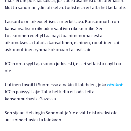
rikos ei ole pois laskuista, jos todistusaineisto on olemassa.
Mutta sanoman ydin oli selvä: todisteita ei tällä hetkellä ole.
Lausunto on oikeudellisesti merkittävä. Kansanmurha on
kansainvälisen oikeuden vaativin rikosnimike. Sen
toteaminen edellyttää näyttöä nimenomaisesta
aikomuksesta tuhota kansallinen, etninen, rodullinen tai
uskonnollinen ryhmä kokonaan tai osittain.
ICC:n oma syyttäjä sanoo julkisesti, ettei sellaista näyttöä
ole.
Uutinen tavoitti Suomessa ainakin Iltalehden, joka
otsikoi
:
ICC:n pääsyyttäjä: Tällä hetkellä ei todisteita
kansanmurhasta Gazassa.
Sen sijaan Helsingin Sanomat ja Yle eivät toistaiseksi ole
uutisoineet asiasta lainkaan.