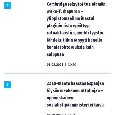
Cambridge rekrytoi tosielämän
2
.
woke-Turhapuron –
yliopistomaailma ihastui
plagioinnista epäiltyyn
rotuaktivistiin, unohti tyystin
lähdekritiikin ja syyti hänelle
kunniatohtoruuksia kuin
saippuaa
06.08.2026
10:50
|
22 EU-maata haastaa Espanjan
3
.
löysän maahanmuuttolinjan –
uppiniskainen
sosialistipääministeri ei taivu