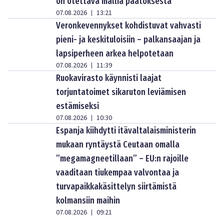
on otettava mallia päätöksestä
07.08.2026
13:21
|
Veronkevennykset kohdistuvat vahvasti
pieni- ja keskituloisiin – palkansaajan ja
lapsiperheen arkea helpotetaan
07.08.2026
11:39
|
Ruokavirasto käynnisti laajat
torjuntatoimet sikaruton leviämisen
estämiseksi
07.08.2026
10:30
|
Espanja kiihdytti itävaltalaisministerin
mukaan ryntäystä Ceutaan omalla
”megamagneetillaan” – EU:n rajoille
vaaditaan tiukempaa valvontaa ja
turvapaikkakäsittelyn siirtämistä
kolmansiin maihin
07.08.2026
09:21
|