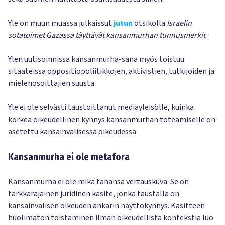
Yle on muun muassa julkaissut
jutun
otsikolla
Israelin
sotatoimet Gazassa täyttävät kansanmurhan tunnusmerkit
.
Ylen uutisoinnissa kansanmurha-sana myös toistuu
sitaateissa oppositiopoliitikkojen, aktivistien, tutkijoiden ja
mielenosoittajien suusta.
Yle ei ole selvästi taustoittanut mediayleisölle, kuinka
korkea oikeudellinen kynnys kansanmurhan toteamiselle on
asetettu kansainvälisessä oikeudessa.
Kansanmurha ei ole metafora
Kansanmurha ei ole mikä tahansa vertauskuva. Se on
tarkkarajainen juridinen käsite, jonka taustalla on
kansainvälisen oikeuden ankarin näyttökynnys. Käsitteen
huolimaton toistaminen ilman oikeudellista kontekstia luo