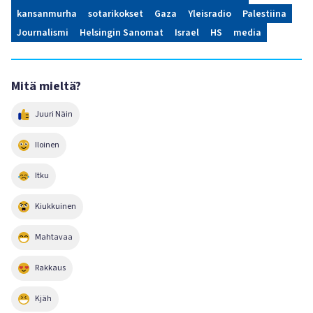
kansanmurha
sotarikokset
Gaza
Yleisradio
Palestiina
Journalismi
Helsingin Sanomat
Israel
HS
media
Mitä mieltä?
Juuri Näin
Iloinen
Itku
Kiukkuinen
Mahtavaa
Rakkaus
Kjäh