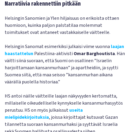
Narratiivia rakennettiin pitkään
Helsingin Sanomien ja Ylen hiljaisuus on erikoista ottaen
huomioon, kuinka paljon palstatilaa molemmat
toimitukset ovat antaneet vastakkaiselle väitteelle.
Helsingin Sanomat esimerkiksi julkaisi viime vuonna
laajan
haastattelun
Palestiina-aktivisti
Omar Barghoutista
. Hän
väitti siinä suoraan, että Suomi on osallinen ”Israelin
harjoittamaan kansanmurhaan” ja apartheidiin, ja syytti
Suomea siitä, että maa seisoo ”kansanmurhan aikana
väärällä puolella historiaa.”
HS antoi näille väitteille laajan näkyvyyden kertomatta,
millaiselle oikeudelliselle kynnykselle kansanmurhasyytös
perustuu. HS on myös julkaissut
useita
mielipidekirjoituksia
, joissa kirjoittajat kutsuvat Gazan
tilannetta suoraan kansanmurhaksi ja syyttävät Israelia
sekä Suomen hallitusta osallisuudesta siihen.