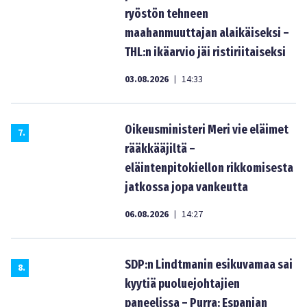
ryöstön tehneen
maahanmuuttajan alaikäiseksi –
THL:n ikäarvio jäi ristiriitaiseksi
03.08.2026
14:33
|
Oikeusministeri Meri vie eläimet
7
.
rääkkääjiltä –
eläintenpitokiellon rikkomisesta
jatkossa jopa vankeutta
06.08.2026
14:27
|
SDP:n Lindtmanin esikuvamaa sai
8
.
kyytiä puoluejohtajien
paneelissa – Purra: Espanjan