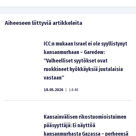
Aiheeseen liittyviä artikkeleita
ICC:n mukaan Israel ei ole syyllistynyt
kansanmurhaan – Garedew:
”Valheelliset syytökset ovat
ruokkineet hyökkäyksiä juutalaisia
vastaan”
18.05.2026
14:48
|
Kansainvälisen rikostuomioistuimen
pääsyyttäjä: Ei näyttöä
kansanmurhasta Gazassa – perheensä