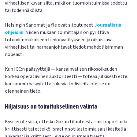
virheellisen kuvan siitä, mikä on tuomioistuimissa todettu
tai todennäköistä.
Helsingin Sanomat ja Yle ovat sitoutuneet
Journalistin
ohjeisiin
. Niiden mukaan toimittajan on pyrittävä
totuudenmukaiseen tiedonvälitykseen ja oikaistava
virheelliset tai harhaanjohtavat tiedot mahdollisimman
nopeasti.
Kun ICC:n pääsyyttäjä — kansainvälisen rikosoikeuden
korkea operatiivinen auktoriteetti — toteaa julkisesti ettei
kansanmurhasyytettä tukevia todisteita ole, se on
olennainen tieto.
Hiljaisuus on toimituksellinen valinta
Kyse ei ole siitä, etteikö Gazan tilanteesta saisi raportoida
kriittisesti tai etteikö Israelin sotilastoimia saisi käsitellä
ankarasti ja kriittisesti. Kyse on journalistisesta