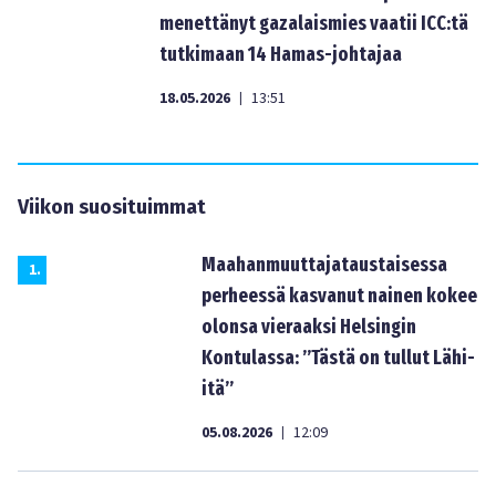
menettänyt gazalaismies vaatii ICC:tä
tutkimaan 14 Hamas-johtajaa
18.05.2026
13:51
|
Viikon suosituimmat
Maahanmuuttajataustaisessa
1
.
perheessä kasvanut nainen kokee
olonsa vieraaksi Helsingin
Kontulassa: ”Tästä on tullut Lähi-
itä”
05.08.2026
12:09
|