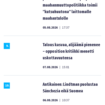
maahanmuuttopolitiikka toimii
”kutsuhuutona” laittomalle
maahantulolle
05.08.2026
17:37
|
Talous kasvaa, alijäämä pienenee
9
.
– opposition kritiikki menetti
uskottavuutensa
07.08.2026
15:01
|
Antikainen: Lindtman puolustaa
10
.
Sánchezia eikä Suomea
06.08.2026
10:37
|