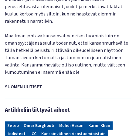
perustehtävästä: olennaiset, uudet ja merkittävät faktat
kuuluu kertoa myös silloin, kun ne haastavat aiemmin
rakennetun narratiivin.
Maailman johtava kansainvälinen rikostuomioistuin on
oman syyttäjänsä suulla todennut, ettei kansanmurhaväite
tällä hetkellä perustu riittävään oikeudelliseen näyttöön.
Tämän tiedon kertomatta jättäminen on journalistinen
valinta. Kansanmurhaväite oli iso uutinen, mutta väitteen
kumoutuminen ei näemmä enää ole.
SUOMEN UUTISET
Artikkeliin liittyvät aiheet
Zeteo
Omar Barghouti
Mehdi Hasan
Karim Khan
todisteet
ICC
Kansainvälinen rikostuomioistuin