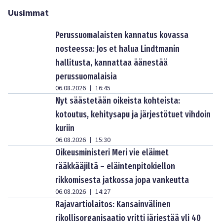
Uusimmat
Perussuomalaisten kannatus kovassa
nosteessa: Jos et halua Lindtmanin
hallitusta, kannattaa äänestää
perussuomalaisia
06.08.2026
16:45
|
Nyt säästetään oikeista kohteista:
kotoutus, kehitysapu ja järjestötuet vihdoin
kuriin
06.08.2026
15:30
|
Oikeusministeri Meri vie eläimet
rääkkääjiltä – eläintenpitokiellon
rikkomisesta jatkossa jopa vankeutta
06.08.2026
14:27
|
Rajavartiolaitos: Kansainvälinen
rikollisorganisaatio yritti järjestää yli 40