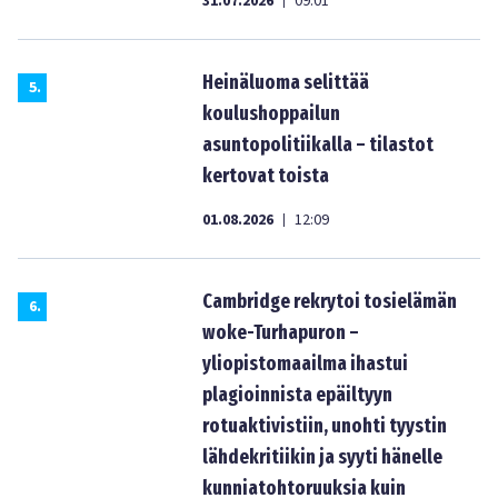
31.07.2026
09:01
|
Heinäluoma selittää
5
.
koulushoppailun
asuntopolitiikalla – tilastot
kertovat toista
01.08.2026
12:09
|
Cambridge rekrytoi tosielämän
6
.
woke-Turhapuron –
yliopistomaailma ihastui
plagioinnista epäiltyyn
rotuaktivistiin, unohti tyystin
lähdekritiikin ja syyti hänelle
kunniatohtoruuksia kuin