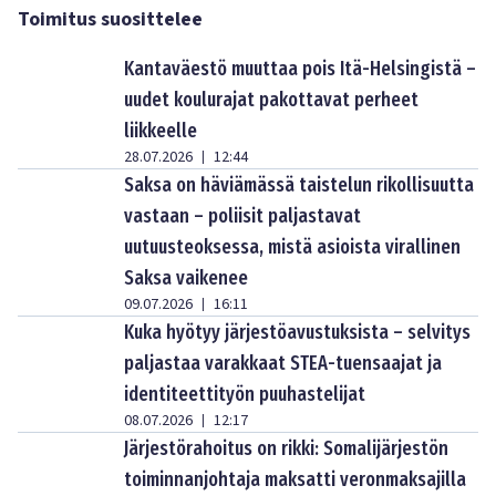
Toimitus suosittelee
Kantaväestö muuttaa pois Itä-Helsingistä –
uudet koulurajat pakottavat perheet
liikkeelle
28.07.2026
12:44
|
Saksa on häviämässä taistelun rikollisuutta
vastaan – poliisit paljastavat
uutuusteoksessa, mistä asioista virallinen
Saksa vaikenee
09.07.2026
16:11
|
Kuka hyötyy järjestöavustuksista – selvitys
paljastaa varakkaat STEA-tuensaajat ja
identiteettityön puuhastelijat
08.07.2026
12:17
|
Järjestörahoitus on rikki: Somalijärjestön
toiminnanjohtaja maksatti veronmaksajilla