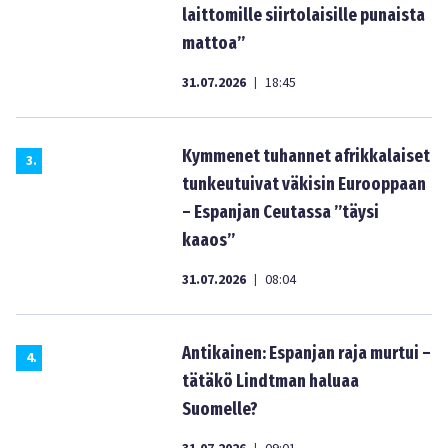
laittomille siirtolaisille punaista
mattoa”
31.07.2026
18:45
|
Kymmenet tuhannet afrikkalaiset
3
.
tunkeutuivat väkisin Eurooppaan
– Espanjan Ceutassa ”täysi
kaaos”
31.07.2026
08:04
|
Antikainen: Espanjan raja murtui –
4
.
tätäkö Lindtman haluaa
Suomelle?