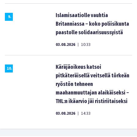
Islamisaatiolle vauhtia
9
.
Britanniassa – koko poliisikunta
paastolle solidaarisuussyistä
03.08.2026
10:33
|
Käräjäoikeus katsoi
10
.
pitkäteräisellä veitsellä törkeän
ryöstön tehneen
maahanmuuttajan alaikäiseksi –
THL:n ikäarvio jäi ristiriitaiseksi
03.08.2026
14:33
|