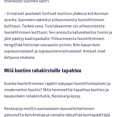
itsenäisen Suomen valtti.
– Eriväriset puolueet hoitivat tuolloin yhdessä kotikonnun
asioita. Suomeen vakiintui ylihuomisesta huolehtimisen
kulttuuri. Tärkeä sana. Toistakaamme siis ylihuomisesta
huolehtimisen kulttuuri. Sen ansiosta katuvalaistus toimii ja
jäte päätyy kaatopaikalle. Ylihuomisesta huolehtiminen
hengittää historian seuraaviin polviin. Niin kauan kuin
supisuomalaiset ja supisuomenruotsalaiset ihmiset ovat
ketjussa mukana.
Mitä kuntien rahakirstuille tapahtuu
Kuinka huolehtiminen räjähti nykyajan huolettomuuteen ja
moderneihin huoliin? Mitä hemmettiä tapahtuu kuntien ja
kaupunkien rahakirstuille, Keskisarja kysyy.
Keskisarja moittii suomalaisen kunnallishallinnon
paisunutta byrokratiaa ja samalla läksyttää kuntapäättäjiä