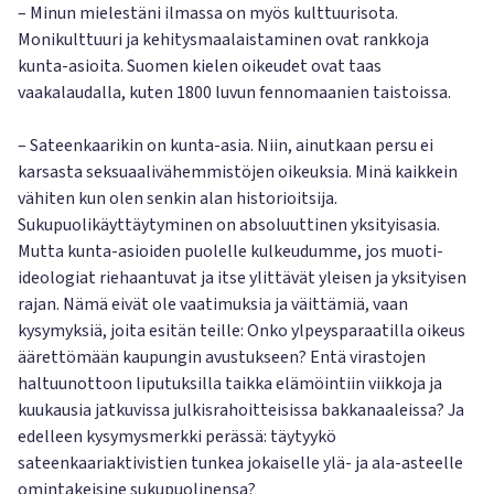
– Minun mielestäni ilmassa on myös kulttuurisota.
Monikulttuuri ja kehitysmaalaistaminen ovat rankkoja
kunta-asioita. Suomen kielen oikeudet ovat taas
vaakalaudalla, kuten 1800 luvun fennomaanien taistoissa.
– Sateenkaarikin on kunta-asia. Niin, ainutkaan persu ei
karsasta seksuaalivähemmistöjen oikeuksia. Minä kaikkein
vähiten kun olen senkin alan historioitsija.
Sukupuolikäyttäytyminen on absoluuttinen yksityisasia.
Mutta kunta-asioiden puolelle kulkeudumme, jos muoti-
ideologiat riehaantuvat ja itse ylittävät yleisen ja yksityisen
rajan. Nämä eivät ole vaatimuksia ja väittämiä, vaan
kysymyksiä, joita esitän teille: Onko ylpeysparaatilla oikeus
äärettömään kaupungin avustukseen? Entä virastojen
haltuunottoon liputuksilla taikka elämöintiin viikkoja ja
kuukausia jatkuvissa julkisrahoitteisissa bakkanaaleissa? Ja
edelleen kysymysmerkki perässä: täytyykö
sateenkaariaktivistien tunkea jokaiselle ylä- ja ala-asteelle
omintakeisine sukupuolinensa?