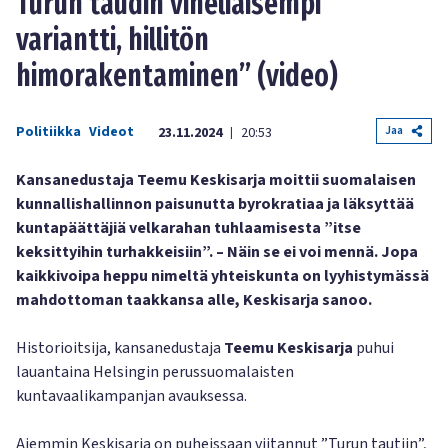
Turun taudin viheliäisempi
variantti, hillitön
himorakentaminen” (video)
Politiikka
Videot
Jaa
23.11.2024
20:53
|
Kansanedustaja Teemu Keskisarja moittii suomalaisen
kunnallishallinnon paisunutta byrokratiaa ja läksyttää
kuntapäättäjiä velkarahan tuhlaamisesta ”itse
keksittyihin turhakkeisiin”. – Näin se ei voi mennä. Jopa
kaikkivoipa heppu nimeltä yhteiskunta on lyyhistymässä
mahdottoman taakkansa alle, Keskisarja sanoo.
Historioitsija, kansanedustaja
Teemu Keskisarja
puhui
lauantaina Helsingin perussuomalaisten
kuntavaalikampanjan avauksessa.
Aiemmin Keskisarja on puheissaan viitannut ”Turun tautiin”,