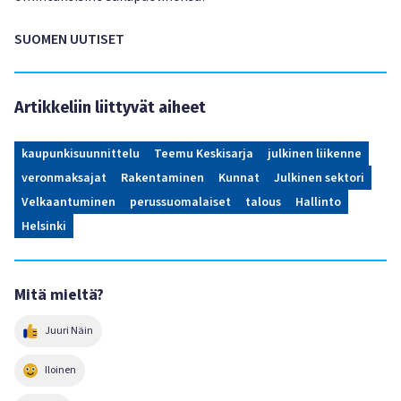
SUOMEN UUTISET
Artikkeliin liittyvät aiheet
kaupunkisuunnittelu
Teemu Keskisarja
julkinen liikenne
veronmaksajat
Rakentaminen
Kunnat
Julkinen sektori
Velkaantuminen
perussuomalaiset
talous
Hallinto
Helsinki
Mitä mieltä?
Juuri Näin
Iloinen