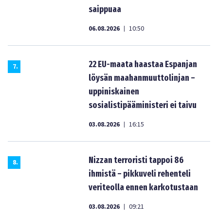
saippuaa
06.08.2026
10:50
|
22 EU-maata haastaa Espanjan
7
.
löysän maahanmuuttolinjan –
uppiniskainen
sosialistipääministeri ei taivu
03.08.2026
16:15
|
Nizzan terroristi tappoi 86
8
.
ihmistä – pikkuveli rehenteli
veriteolla ennen karkotustaan
03.08.2026
09:21
|