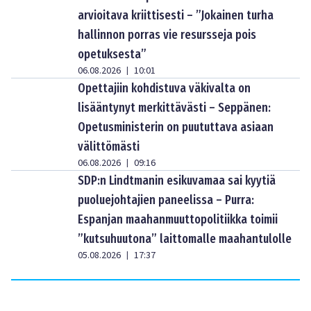
arvioitava kriittisesti – ”Jokainen turha
hallinnon porras vie resursseja pois
opetuksesta”
06.08.2026
10:01
|
Opettajiin kohdistuva väkivalta on
lisääntynyt merkittävästi – Seppänen:
Opetusministerin on puututtava asiaan
välittömästi
06.08.2026
09:16
|
SDP:n Lindtmanin esikuvamaa sai kyytiä
puoluejohtajien paneelissa – Purra:
Espanjan maahanmuuttopolitiikka toimii
”kutsuhuutona” laittomalle maahantulolle
05.08.2026
17:37
|