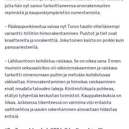
jolla hän nyt sanoo tarkoittaneensa arvorakennusten
repimistä ja kaupunkiympäristön rumentamista.
– Pääkaupunkiseutua vaivaa nyt Turun taudin viheliäisempi
variantti: hillitön himorakentaminen. Puistot ja tiet ovat
kraattereita ja sorakenttiä. Joka toinen kaista on poikki kuin
panssariesteellä.
– Lähiluontoon kohdistuu raiskaus. Se on oikea sana. Ennen
muinoin seksuaalirikos oli väkisinmakaaminen ja raiskaus
tarkoitti nimenomaan puihin ja metsään kohdistuvaa
väkivaltaa. Himorakentaminen ja himokas raiskaaminen
eivät noudata talouden lakeja. Kiinteistökupla puhkeaa,
etätyö tyhjentää keskustan toimistot. Kauppakeskuksia on
liikaa. Julkisessa liikenteessä on valmiina viisi erilaista
vaihtoehtoa ja uusien rakentaminen ainoastaan hidastaa
entisiä.