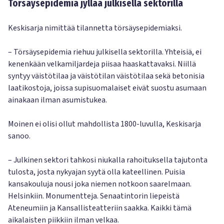
Törsäysepidemia jyllää julkisella sektorilla
Keskisarja nimittää tilannetta törsäysepidemiaksi.
– Törsäysepidemia riehuu julkisella sektorilla. Yhteisiä, ei
kenenkään velkamiljardeja piisaa haaskattavaksi. Niillä
syntyy väistötilaa ja väistötilan väistötilaa sekä betonisia
laatikostoja, joissa supisuomalaiset eivät suostu asumaan
ainakaan ilman asumistukea.
Moinen ei olisi ollut mahdollista 1800-luvulla, Keskisarja
sanoo.
– Julkinen sektori tahkosi niukalla rahoituksella tajutonta
tulosta, josta nykyajan syytä olla kateellinen. Puisia
kansakouluja nousi joka niemen notkoon saarelmaan.
Helsinkiin. Monumentteja. Senaatintorin liepeistä
Ateneumiin ja Kansallisteatteriin saakka. Kaikki tämä
aikalaisten piikkiin ilman velkaa.