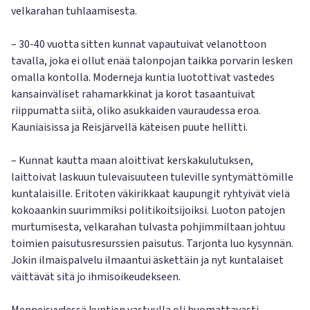
velkarahan tuhlaamisesta.
– 30-40 vuotta sitten kunnat vapautuivat velanottoon
tavalla, joka ei ollut enää talonpojan taikka porvarin lesken
omalla kontolla. Moderneja kuntia luotottivat vastedes
kansainväliset rahamarkkinat ja korot tasaantuivat
riippumatta siitä, oliko asukkaiden vauraudessa eroa.
Kauniaisissa ja Reisjärvellä käteisen puute hellitti.
– Kunnat kautta maan aloittivat kerskakulutuksen,
laittoivat laskuun tulevaisuuteen tuleville syntymättömille
kuntalaisille. Eritoten väkirikkaat kaupungit ryhtyivät vielä
kokoaankin suurimmiksi politikoitsijoiksi. Luoton patojen
murtumisesta, velkarahan tulvasta pohjimmiltaan johtuu
toimien paisutusresurssien paisutus. Tarjonta luo kysynnän.
Jokin ilmaispalvelu ilmaantui äskettäin ja nyt kuntalaiset
väittävät sitä jo ihmisoikeudekseen.