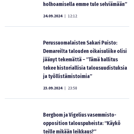
holhoamisella emme tule selviämään”
24.09.2024
12:12
|
Perussuomalaisten Sakari Puisto:
Demareilta talouden oikaisuliike olisi
jäänyt tekemättä – ”Tämä hallitus
tekee historiallisia talousuudistuksia
ja työllistämistoimia”
23.09.2024
23:58
|
Bergbom ja Vigelius vasemmisto-
opposition talouspuheista: “Käykö
teille mikään leikkaus?”