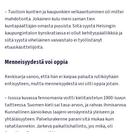
– Tuolloin kuntien ja kaupunkien velkaantuminen oli miltei
mahdotonta. Jokainen kulu meni saman tien
kuntapäättäjän omasta pussista. Siitä syystä Helsingin
kaupungintalon byrokratiassa ei ollut kehityspäällikköä ja
siitä syystä viheliäinen vaivaistalo ei työllistänyt
etuuskäsittelijöitä.
Menneisyydestä voi oppia
Keskisarja sanoo, että hän ei kaipaa paluuta rutiköyhään
entisyyteen, mutta menneisyydestä voi silti oppia jotain.
– Isossa kuvassa fennomania voitti kielitaistelun 1900-luvun
taitteessa. Suomen kieli sai tasa-arvon, ja rahvas ihmisarvoa.
Kunnallinen äänioikeus laajeni veroäyreistä yleiseen ja
yhtäläisyyteen. Palvelurakenne parani sitä mukaa kuin
rahatilannekin. Järkevä paikallishallinto, jos mikä, oli