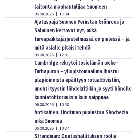
laitonta maahantulijaa Suomeen
06.08.2026
13:34
|
Ajatuspaja Suomen Perustan Grönroos ja
Salminen kertovat nyt, mikä
turvapaikkajärjestelmässä on pielessä – ja
mitä asialle pitäisi tehdä
06.08.2026
12:01
|
Cambridge rekrytoi tosielämän woke-
Turhapuron – yliopistomaailma ihastui
plagioinnista epäiltyyn rotuaktivistiin,
unohti tyystin lähdekritiikin ja syyti hänelle
kunniatohtoruuksia kuin saippuaa
06.08.2026
10:50
|
Antikainen: Lindtman puolustaa Sánchezia
eikä Suomea
06.08.2026
10:37
|
Strandman: Opetushallituksen roolia