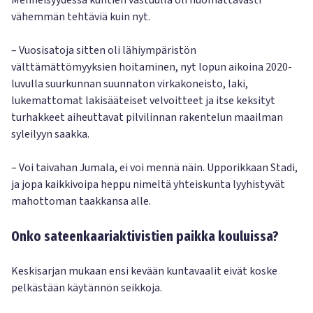
Menneisyydessä kuntien vastuulla oli huomattavasti
vähemmän tehtäviä kuin nyt.
– Vuosisatoja sitten oli lähiympäristön
välttämättömyyksien hoitaminen, nyt lopun aikoina 2020-
luvulla suurkunnan suunnaton virkakoneisto, laki,
lukemattomat lakisääteiset velvoitteet ja itse keksityt
turhakkeet aiheuttavat pilvilinnan rakentelun maailman
syleilyyn saakka.
– Voi taivahan Jumala, ei voi mennä näin. Upporikkaan Stadi,
ja jopa kaikkivoipa heppu nimeltä yhteiskunta lyyhistyvät
mahottoman taakkansa alle.
Onko sateenkaariaktivistien paikka kouluissa?
Keskisarjan mukaan ensi kevään kuntavaalit eivät koske
pelkästään käytännön seikkoja.