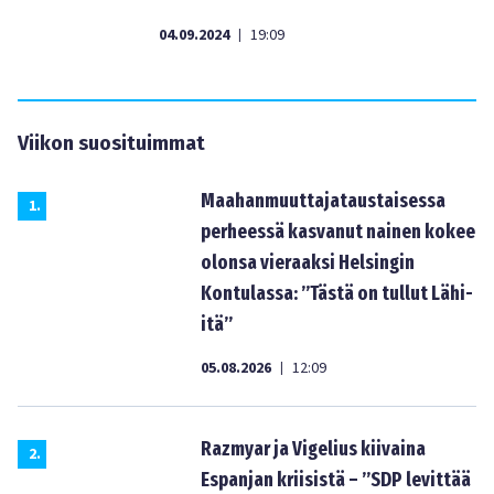
04.09.2024
19:09
|
Viikon suosituimmat
Maahanmuuttajataustaisessa
1
.
perheessä kasvanut nainen kokee
olonsa vieraaksi Helsingin
Kontulassa: ”Tästä on tullut Lähi-
itä”
05.08.2026
12:09
|
Razmyar ja Vigelius kiivaina
2
.
Espanjan kriisistä – ”SDP levittää