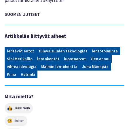
palauttamista lentokäyttöön.
SUOMEN UUTISET
Artikkeliin liittyvät aiheet
lentävät autot
tulevaisuuden teknologiat
lentotoiminta
Sini Merikallio
lentokentät
luontoarvot
Ylen aamu
vihreä ideologia
Malmin lentokenttä
Juha Mäenpää
Kiina
Helsinki
Mitä mieltä?
Juuri Näin
Iloinen