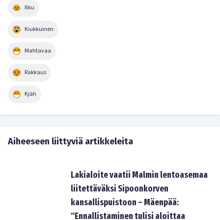
Itku
Kiukkuinen
Mahtavaa
Rakkaus
Kjäh
Aiheeseen liittyviä artikkeleita
Lakialoite vaatii Malmin lentoasemaa
liitettäväksi Sipoonkorven
kansallispuistoon – Mäenpää:
”Ennallistaminen tulisi aloittaa