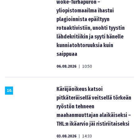
woke-Turhapuron –
yliopistomaailma ihastui
plagioinnista epäiltyyn
rotuaktivistiin, unohti tyystin
lähdekritiikin ja syyti hänelle
kunniatohtoruuksia kuin
saippuaa
06.08.2026
10:50
|
Käräjäoikeus katsoi
10
.
pitkäteräisellä veitsellä törkeän
ryöstön tehneen
maahanmuuttajan alaikäiseksi –
THL:n ikäarvio jäi ristiriitaiseksi
03.08.2026
14:33
|