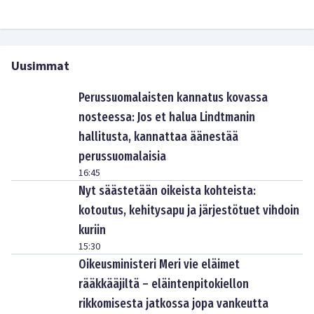
Uusimmat
Perussuomalaisten kannatus kovassa
nosteessa: Jos et halua Lindtmanin
hallitusta, kannattaa äänestää
perussuomalaisia
16:45
Nyt säästetään oikeista kohteista:
kotoutus, kehitysapu ja järjestötuet vihdoin
kuriin
15:30
Oikeusministeri Meri vie eläimet
rääkkääjiltä – eläintenpitokiellon
rikkomisesta jatkossa jopa vankeutta