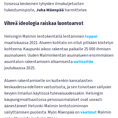
toisessa keskeinen lyhyiden ilmakuljetusten
tukeutumispiste,
Juha Mäenpää
harmittelee.
Vihreä ideologia raiskaa luontoarvot
Helsingin Malmin lentokentällä lentäminen
loppui
maaliskuussa 2021. Alueen kohtalo on ollut pitkään kiistelyn
kohteena. Kaupunki aikoo rakentaa paikalle 25 000 ihmisen
asuinalueen. Uuden Malminkentän asuinalueen ensimmäisen
asuintalon rakentamisen alkamisesta
uutisoitiin
joulukuussa 2025.
Alueen rakentamiselle on kuitenkin kansalaisten
keskuudessa edelleen vastustusta, ja sen toivotaan säilyvän
kevyen ilmailun käytössä tulevaisuudessakin. Helsingin
kaupunginvaltuustossa perussuomalaiset ovat useasti
äänestäneet Helsinki-Malmin lentotoiminnan
säilyttämisen puolesta. Myös Mäenpää on
vaatinut
Malmin