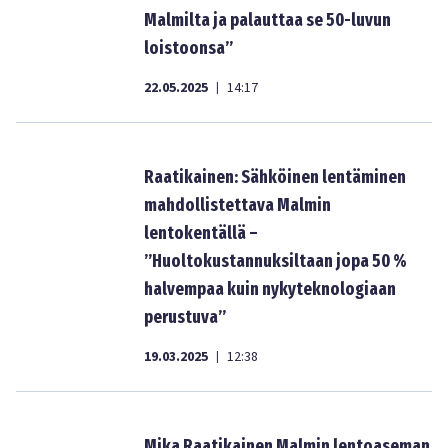
Malmilta ja palauttaa se 50-luvun
loistoonsa”
22.05.2025
14:17
|
Raatikainen: Sähköinen lentäminen
mahdollistettava Malmin
lentokentällä –
”Huoltokustannuksiltaan jopa 50 %
halvempaa kuin nykyteknologiaan
perustuva”
19.03.2025
12:38
|
Mika Raatikainen Malmin lentoaseman