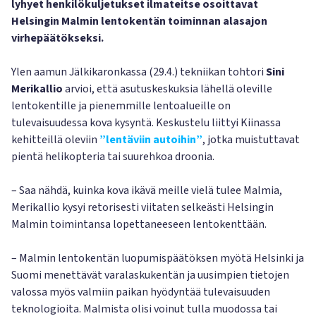
lyhyet henkilökuljetukset ilmateitse osoittavat
Helsingin Malmin lentokentän toiminnan alasajon
virhepäätökseksi.
Ylen aamun Jälkikaronkassa (29.4.) tekniikan tohtori
Sini
Merikallio
arvioi, että asutuskeskuksia lähellä oleville
lentokentille ja pienemmille lentoalueille on
tulevaisuudessa kova kysyntä. Keskustelu liittyi Kiinassa
kehitteillä oleviin
”lentäviin autoihin”
, jotka muistuttavat
pientä helikopteria tai suurehkoa droonia.
– Saa nähdä, kuinka kova ikävä meille vielä tulee Malmia,
Merikallio kysyi retorisesti viitaten selkeästi Helsingin
Malmin toimintansa lopettaneeseen lentokenttään.
– Malmin lentokentän luopumispäätöksen myötä Helsinki ja
Suomi menettävät varalaskukentän ja uusimpien tietojen
valossa myös valmiin paikan hyödyntää tulevaisuuden
teknologioita. Malmista olisi voinut tulla muodossa tai