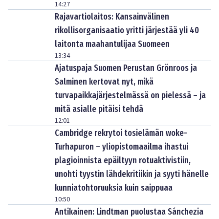
14:27
Rajavartiolaitos: Kansainvälinen
rikollisorganisaatio yritti järjestää yli 40
laitonta maahantulijaa Suomeen
13:34
Ajatuspaja Suomen Perustan Grönroos ja
Salminen kertovat nyt, mikä
turvapaikkajärjestelmässä on pielessä – ja
mitä asialle pitäisi tehdä
12:01
Cambridge rekrytoi tosielämän woke-
Turhapuron – yliopistomaailma ihastui
plagioinnista epäiltyyn rotuaktivistiin,
unohti tyystin lähdekritiikin ja syyti hänelle
kunniatohtoruuksia kuin saippuaa
10:50
Antikainen: Lindtman puolustaa Sánchezia