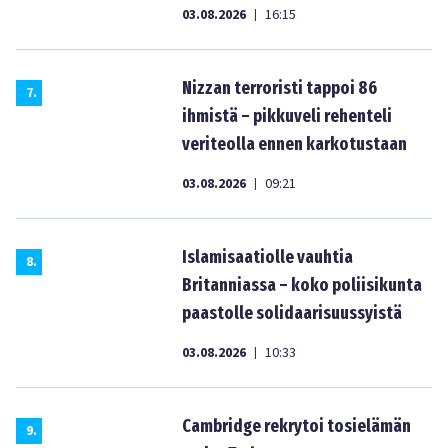
03.08.2026
16:15
|
Nizzan terroristi tappoi 86
7
.
ihmistä – pikkuveli rehenteli
veriteolla ennen karkotustaan
03.08.2026
09:21
|
Islamisaatiolle vauhtia
8
.
Britanniassa – koko poliisikunta
paastolle solidaarisuussyistä
03.08.2026
10:33
|
Cambridge rekrytoi tosielämän
9
.