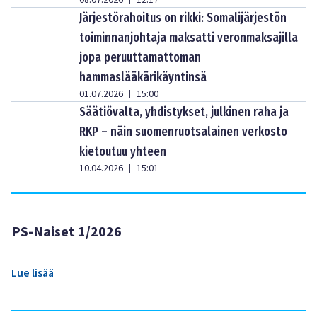
08.07.2026
12:17
Järjestörahoitus on rikki: Somalijärjestön
toiminnanjohtaja maksatti veronmaksajilla
jopa peruuttamattoman
hammaslääkärikäyntinsä
01.07.2026
15:00
|
Säätiövalta, yhdistykset, julkinen raha ja
RKP – näin suomenruotsalainen verkosto
kietoutuu yhteen
10.04.2026
15:01
|
PS-Naiset 1/2026
Lue lisää