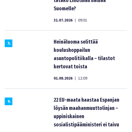
tätäkö Lindtman haluaa
Suomelle?
31.07.2026
09:01
|
Heinäluoma selittää
5
.
koulushoppailun
asuntopolitiikalla – tilastot
kertovat toista
01.08.2026
12:09
|
22 EU-maata haastaa Espanjan
6
.
löysän maahanmuuttolinjan –
uppiniskainen
sosialistipääministeri ei taivu