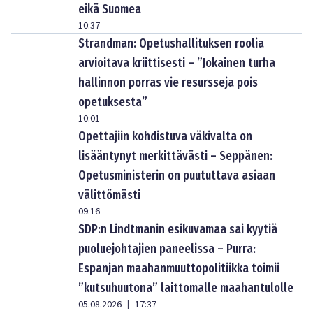
eikä Suomea
10:37
Strandman: Opetushallituksen roolia
arvioitava kriittisesti – ”Jokainen turha
hallinnon porras vie resursseja pois
opetuksesta”
10:01
Opettajiin kohdistuva väkivalta on
lisääntynyt merkittävästi – Seppänen:
Opetusministerin on puututtava asiaan
välittömästi
09:16
SDP:n Lindtmanin esikuvamaa sai kyytiä
puoluejohtajien paneelissa – Purra:
Espanjan maahanmuuttopolitiikka toimii
”kutsuhuutona” laittomalle maahantulolle
05.08.2026
17:37
|