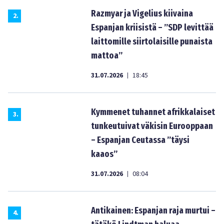
Razmyar ja Vigelius kiivaina
2
.
Espanjan kriisistä – ”SDP levittää
laittomille siirtolaisille punaista
mattoa”
31.07.2026
18:45
|
Kymmenet tuhannet afrikkalaiset
3
.
tunkeutuivat väkisin Eurooppaan
– Espanjan Ceutassa ”täysi
kaaos”
31.07.2026
08:04
|
Antikainen: Espanjan raja murtui –
4
.