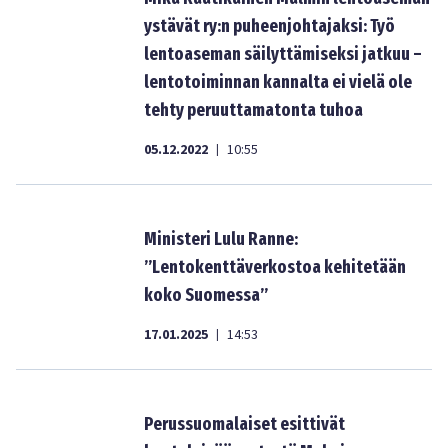
ystävät ry:n puheenjohtajaksi: Työ
lentoaseman säilyttämiseksi jatkuu –
lentotoiminnan kannalta ei vielä ole
tehty peruuttamatonta tuhoa
05.12.2022
10:55
|
Ministeri Lulu Ranne:
”Lentokenttäverkostoa kehitetään
koko Suomessa”
17.01.2025
14:53
|
Perussuomalaiset esittivät