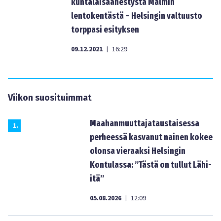
kuntalaisäänestystä Malmin
lentokentästä – Helsingin valtuusto
torppasi esityksen
09.12.2021
16:29
|
Viikon suosituimmat
Maahanmuuttajataustaisessa
1
.
perheessä kasvanut nainen kokee
olonsa vieraaksi Helsingin
Kontulassa: ”Tästä on tullut Lähi-
itä”
05.08.2026
12:09
|