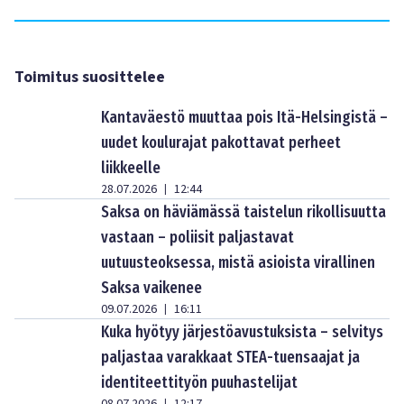
Toimitus suosittelee
Kantaväestö muuttaa pois Itä-Helsingistä –
uudet koulurajat pakottavat perheet
liikkeelle
28.07.2026
12:44
|
Saksa on häviämässä taistelun rikollisuutta
vastaan – poliisit paljastavat
uutuusteoksessa, mistä asioista virallinen
Saksa vaikenee
09.07.2026
16:11
|
Kuka hyötyy järjestöavustuksista – selvitys
paljastaa varakkaat STEA-tuensaajat ja
identiteettityön puuhastelijat
|