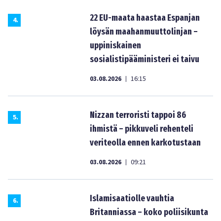
22 EU-maata haastaa Espanjan
4
.
löysän maahanmuuttolinjan –
uppiniskainen
sosialistipääministeri ei taivu
03.08.2026
16:15
|
Nizzan terroristi tappoi 86
5
.
ihmistä – pikkuveli rehenteli
veriteolla ennen karkotustaan
03.08.2026
09:21
|
Islamisaatiolle vauhtia
6
.
Britanniassa – koko poliisikunta