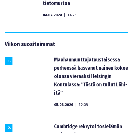
tietomurtoa
04.07.2024
14:25
|
Viikon suosituimmat
Maahanmuuttajataustaisessa
1
.
perheessä kasvanut nainen kokee
olonsa vieraaksi Helsingin
Kontulassa: ”Tästä on tullut Lähi-
itä”
05.08.2026
12:09
|
Cambridge rekrytoi tosielämän
2
.