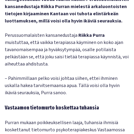
kansanedustaja Riikka Purran mielestä arkaluontoisten
tietojen kirjaaminen Kantaan voi tuhota elintärkeän
luottamuksen, millä voisi olla hyvin ikäviä seurauksia.
Perussuomalaisten kansanedustaja
Riikka Purra
muistuttaa, että vaikka terapiassa käyminen on koko ajan
tavanomaisempaa ja hyväksytympää, osalle potilaista
pelkästään se, että joku saisi tietää terapiassa käynnistä, voi
aiheuttaa ahdistusta.
– Pahimmillaan pelko voisi johtaa siihen, ettei ihminen
uskalla hakea tarvitsemaansa apua. Tällä voisi olla hyvin
ikäviä seurauksia, Purra sanoo.
Vastaamon tietomurto koskettaa tuhansia
Purran mukaan poikkeuksellisen laaja, tuhansia ihmisiä
koskettanut tietomurto psykoterapiakeskus Vastaamossa