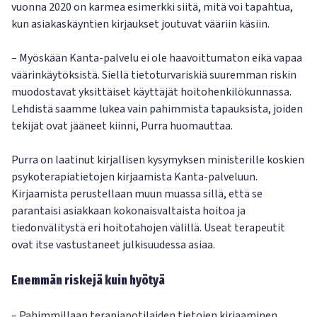
vuonna 2020 on karmea esimerkki siitä, mitä voi tapahtua,
kun asiakaskäyntien kirjaukset joutuvat vääriin käsiin.
– Myöskään Kanta-palvelu ei ole haavoittumaton eikä vapaa
väärinkäytöksistä. Siellä tietoturvariskiä suuremman riskin
muodostavat yksittäiset käyttäjät hoitohenkilökunnassa.
Lehdistä saamme lukea vain pahimmista tapauksista, joiden
tekijät ovat jääneet kiinni, Purra huomauttaa.
Purra on laatinut kirjallisen kysymyksen ministerille koskien
psykoterapiatietojen kirjaamista Kanta-palveluun.
Kirjaamista perustellaan muun muassa sillä, että se
parantaisi asiakkaan kokonaisvaltaista hoitoa ja
tiedonvälitystä eri hoitotahojen välillä. Useat terapeutit
ovat itse vastustaneet julkisuudessa asiaa.
Enemmän riskejä kuin hyötyä
– Pahimmillaan terapiapotilaiden tietojen kirjaaminen