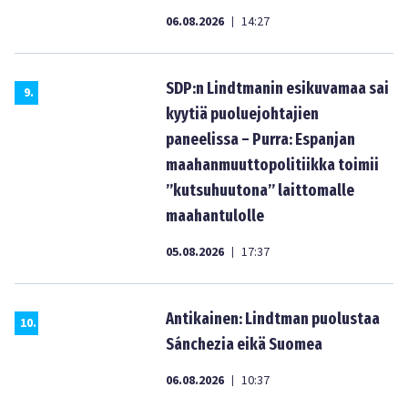
06.08.2026
14:27
|
SDP:n Lindtmanin esikuvamaa sai
9
.
kyytiä puoluejohtajien
paneelissa – Purra: Espanjan
maahanmuuttopolitiikka toimii
”kutsuhuutona” laittomalle
maahantulolle
05.08.2026
17:37
|
Antikainen: Lindtman puolustaa
10
.
Sánchezia eikä Suomea
06.08.2026
10:37
|