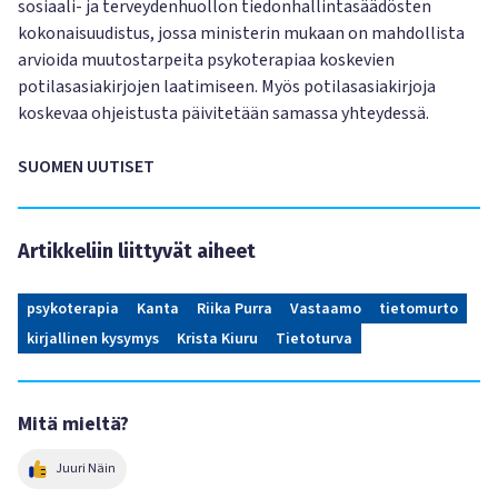
sosiaali- ja terveydenhuollon tiedonhallintasäädösten
kokonaisuudistus, jossa ministerin mukaan on mahdollista
arvioida muutostarpeita psykoterapiaa koskevien
potilasasiakirjojen laatimiseen. Myös potilasasiakirjoja
koskevaa ohjeistusta päivitetään samassa yhteydessä.
SUOMEN UUTISET
Artikkeliin liittyvät aiheet
psykoterapia
Kanta
Riika Purra
Vastaamo
tietomurto
kirjallinen kysymys
Krista Kiuru
Tietoturva
Mitä mieltä?
Juuri Näin