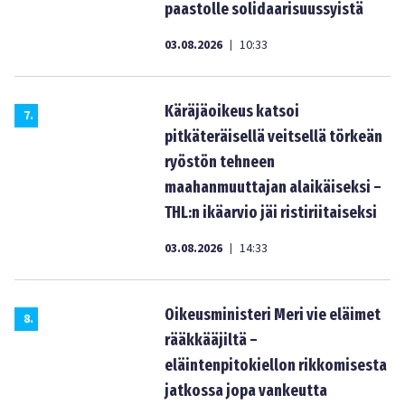
paastolle solidaarisuussyistä
03.08.2026
10:33
|
Käräjäoikeus katsoi
7
.
pitkäteräisellä veitsellä törkeän
ryöstön tehneen
maahanmuuttajan alaikäiseksi –
THL:n ikäarvio jäi ristiriitaiseksi
03.08.2026
14:33
|
Oikeusministeri Meri vie eläimet
8
.
rääkkääjiltä –
eläintenpitokiellon rikkomisesta
jatkossa jopa vankeutta