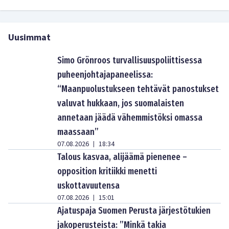
Uusimmat
Simo Grönroos turvallisuuspoliittisessa
puheenjohtajapaneelissa:
“Maanpuolustukseen tehtävät panostukset
valuvat hukkaan, jos suomalaisten
annetaan jäädä vähemmistöksi omassa
maassaan”
07.08.2026
18:34
|
Talous kasvaa, alijäämä pienenee –
opposition kritiikki menetti
uskottavuutensa
07.08.2026
15:01
|
Ajatuspaja Suomen Perusta järjestötukien
jakoperusteista: ”Minkä takia