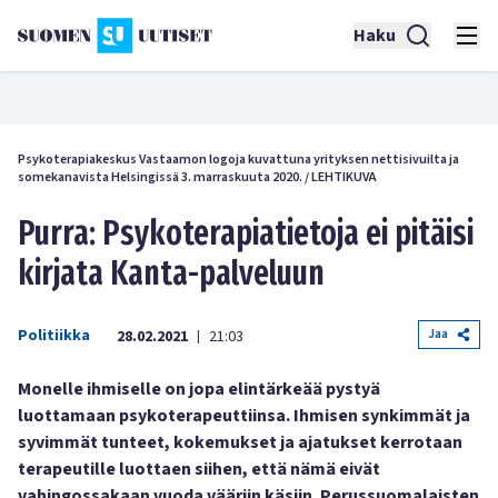
Haku
Psykoterapiakeskus Vastaamon logoja kuvattuna yrityksen nettisivuilta ja
somekanavista Helsingissä 3. marraskuuta 2020.
/
LEHTIKUVA
Purra: Psykoterapiatietoja ei pitäisi
kirjata Kanta-palveluun
Politiikka
Jaa
28.02.2021
21:03
|
Monelle ihmiselle on jopa elintärkeää pystyä
luottamaan psykoterapeuttiinsa. Ihmisen synkimmät ja
syvimmät tunteet, kokemukset ja ajatukset kerrotaan
terapeutille luottaen siihen, että nämä eivät
vahingossakaan vuoda vääriin käsiin. Perussuomalaisten