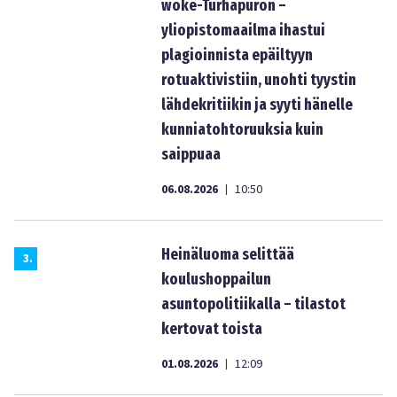
woke-Turhapuron –
yliopistomaailma ihastui
plagioinnista epäiltyyn
rotuaktivistiin, unohti tyystin
lähdekritiikin ja syyti hänelle
kunniatohtoruuksia kuin
saippuaa
06.08.2026
10:50
|
Heinäluoma selittää
3
.
koulushoppailun
asuntopolitiikalla – tilastot
kertovat toista
01.08.2026
12:09
|