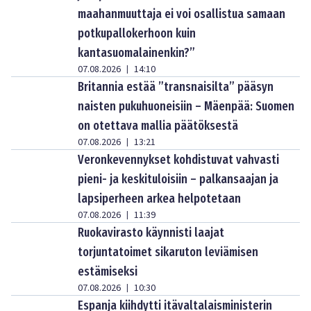
maahanmuuttaja ei voi osallistua samaan
potkupallokerhoon kuin
kantasuomalainenkin?”
07.08.2026
14:10
|
Britannia estää ”transnaisilta” pääsyn
naisten pukuhuoneisiin – Mäenpää: Suomen
on otettava mallia päätöksestä
07.08.2026
13:21
|
Veronkevennykset kohdistuvat vahvasti
pieni- ja keskituloisiin – palkansaajan ja
lapsiperheen arkea helpotetaan
07.08.2026
11:39
|
Ruokavirasto käynnisti laajat
torjuntatoimet sikaruton leviämisen
estämiseksi
07.08.2026
10:30
|
Espanja kiihdytti itävaltalaisministerin