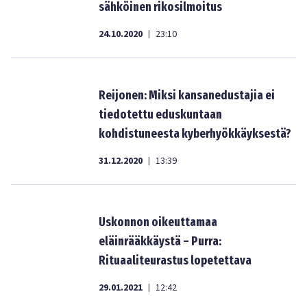
sähköinen rikosilmoitus
24.10.2020
23:10
|
Reijonen: Miksi kansanedustajia ei
tiedotettu eduskuntaan
kohdistuneesta kyberhyökkäyksestä?
31.12.2020
13:39
|
Uskonnon oikeuttamaa
eläinrääkkäystä – Purra:
Rituaaliteurastus lopetettava
29.01.2021
12:42
|