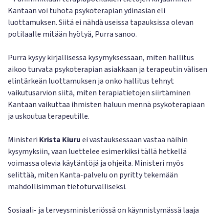
Kantaan voi tuhota psykoterapian ydinasian eli
luottamuksen. Siitä ei nähdä useissa tapauksissa olevan
potilaalle mitään hyötyä, Purra sanoo.
Purra kysyy kirjallisessa kysymyksessään, miten hallitus
aikoo turvata psykoterapian asiakkaan ja terapeutin välisen
elintärkeän luottamuksen ja onko hallitus tehnyt
vaikutusarvion siitä, miten terapiatietojen siirtäminen
Kantaan vaikuttaa ihmisten haluun mennä psykoterapiaan
ja uskoutua terapeutille.
Ministeri
Krista Kiuru
ei vastauksessaan vastaa näihin
kysymyksiin, vaan luettelee esimerkiksi tällä hetkellä
voimassa olevia käytäntöjä ja ohjeita. Ministeri myös
selittää, miten Kanta-palvelu on pyritty tekemään
mahdollisimman tietoturvalliseksi.
Sosiaali- ja terveysministeriössä on käynnistymässä laaja