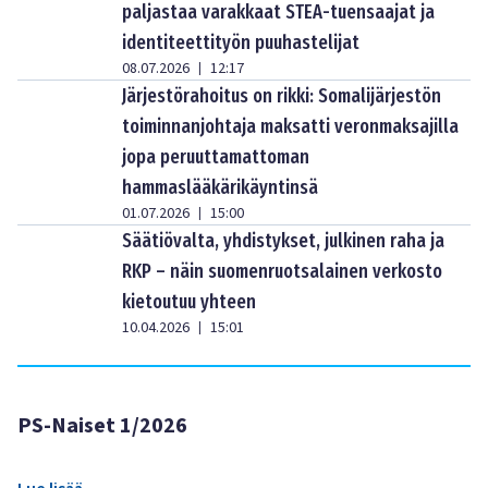
paljastaa varakkaat STEA-tuensaajat ja
identiteettityön puuhastelijat
08.07.2026
12:17
|
Järjestörahoitus on rikki: Somalijärjestön
toiminnanjohtaja maksatti veronmaksajilla
jopa peruuttamattoman
hammaslääkärikäyntinsä
01.07.2026
15:00
|
Säätiövalta, yhdistykset, julkinen raha ja
RKP – näin suomenruotsalainen verkosto
kietoutuu yhteen
10.04.2026
15:01
|
PS-Naiset 1/2026