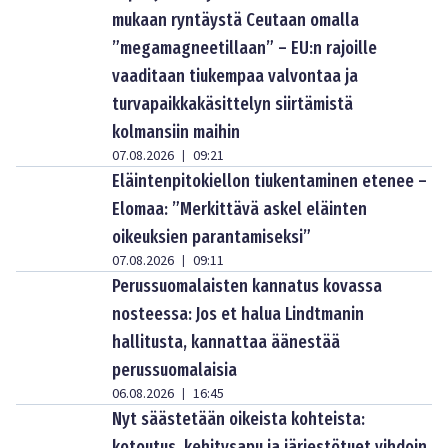
mukaan ryntäystä Ceutaan omalla
”megamagneetillaan” – EU:n rajoille
vaaditaan tiukempaa valvontaa ja
turvapaikkakäsittelyn siirtämistä
kolmansiin maihin
07.08.2026
09:21
|
Eläintenpitokiellon tiukentaminen etenee –
Elomaa: ”Merkittävä askel eläinten
oikeuksien parantamiseksi”
07.08.2026
09:11
|
Perussuomalaisten kannatus kovassa
nosteessa: Jos et halua Lindtmanin
hallitusta, kannattaa äänestää
perussuomalaisia
06.08.2026
16:45
|
Nyt säästetään oikeista kohteista:
kotoutus, kehitysapu ja järjestötuet vihdoin