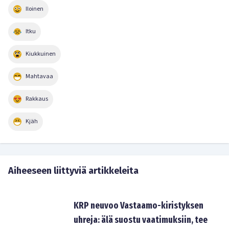
Iloinen
Itku
Kiukkuinen
Mahtavaa
Rakkaus
Kjäh
Aiheeseen liittyviä artikkeleita
KRP neuvoo Vastaamo-kiristyksen
uhreja: älä suostu vaatimuksiin, tee