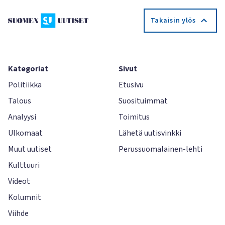
Takaisin ylös
Kategoriat
Sivut
Politiikka
Etusivu
Talous
Suosituimmat
Analyysi
Toimitus
Ulkomaat
Lähetä uutisvinkki
Muut uutiset
Perussuomalainen-lehti
Kulttuuri
Videot
Kolumnit
Viihde