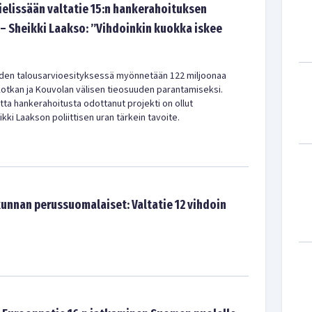
ielissään valtatie 15:n hankerahoituksen
– Sheikki Laakso: ”Vihdoinkin kuokka iskee
oden talousarvioesityksessä myönnetään 122 miljoonaa
 Kotkan ja Kouvolan välisen tieosuuden parantamiseksi.
a hankerahoitusta odottanut projekti on ollut
ki Laakson poliittisen uran tärkein tavoite.
unnan perussuomalaiset: Valtatie 12 vihdoin