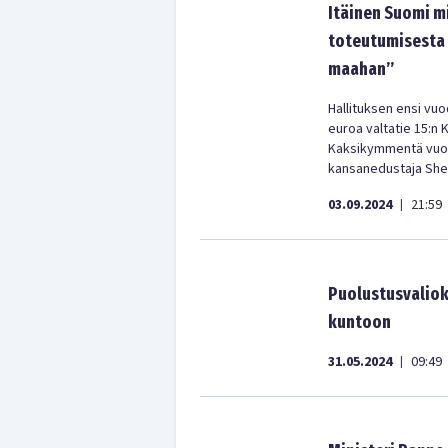
Itäinen Suomi m
toteutumisesta 
maahan”
Hallituksen ensi vu
euroa valtatie 15:n
Kaksikymmentä vuott
kansanedustaja Sheik
03.09.2024
21:59
|
Puolustusvaliok
kuntoon
31.05.2024
09:49
|