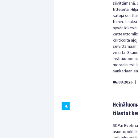
siivittämänä. 
titteleitä. Hi
satoja selitt
töihin. Lisäks
hyväntekeväisy
katteettomiks
kriitikoita aj
selvittämään 
virasta. Skan
instituutioma
moraalisesti
sankariaan enn
06.08.2026
|
Heinäluoma
4
.
tilastot ke
SDP:n Eveliina
asuntopolitii