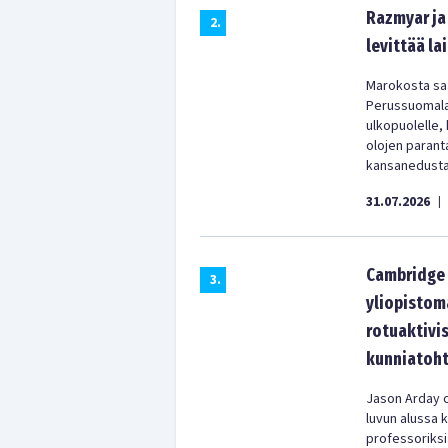
Razmyar ja 
2
.
levittää la
Marokosta saa
Perussuomala
ulkopuolelle,
olojen parant
kansanedustaj
31.07.2026
|
Cambridge 
3
.
yliopistom
rotuaktivis
kunniatoht
Jason Arday o
luvun alussa 
professoriksi