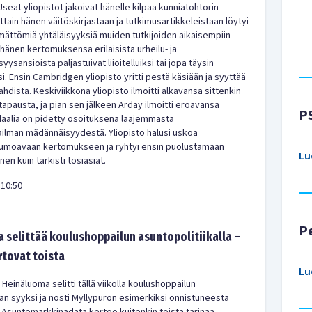
Useat yliopistot jakoivat hänelle kilpaa kunniatohtorin
ljattain hänen väitöskirjastaan ja tutkimusartikkeleistaan löytyi
ämättömiä yhtäläisyyksiä muiden tutkijoiden aikaisempiin
i hänen kertomuksensa erilaisista urheilu- ja
ysansioista paljastuivat liioitelluiksi tai jopa täysin
i. Ensin Cambridgen yliopisto yritti pestä käsiään ja syyttää
ojahdista. Keskiviikkona yliopisto ilmoitti alkavansa sittenkin
tapausta, ja pian sen jälkeen Arday ilmoitti eroavansa
P
daalia on pidetty osoituksena laajemmasta
ailman mädännäisyydestä. Yliopisto halusi uskoa
 lumoavaan kertomukseen ja ryhtyi ensin puolustamaan
Lu
en kuin tarkisti tosiasiat.
10:50
P
 selittää koulushoppailun asuntopolitiikalla –
rtovat toista
Lu
 Heinäluoma selitti tällä viikolla koulushoppailun
kan syyksi ja nosti Myllypuron esimerkiksi onnistuneesta