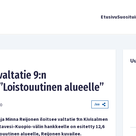
Etusivu
Suositu
U
valtatie 9:n
”Loistouutinen alueelle”
Jaa
30
 Minna Reijonen iloitsee valtatie 9:n Kivisalmen
stavesi–Kuopio-välin hankkeelle on esitetty 12,6
ouutinen alueelle, Reijonen kuvailee.