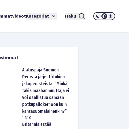
immat
Videot
Kategoriat
Haku
usimmat
Ajatuspaja Suomen
Perusta järjestötukien
jakoperusteista: ”Minkä
takia maahanmuuttaja ei
voi osallistua samaan
potkupallokerhoon kuin
kantasuomalainenkin?”
14:10
Britannia estää