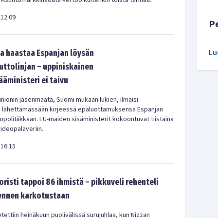
 Asuntomarkkinadata kertoo kuitenkin toista tarinaa.
12:09
P
Lu
a haastaa Espanjan löysän
tolinjan – uppiniskainen
ääministeri ei taivu
nionin jäsenmaata, Suomi mukaan lukien, ilmaisi
a lähettämässään kirjeessä epäluottamuksensa Espanjan
olitiikkaan. EU-maiden sisäministerit kokoontuvat tiistaina
videopalaveriin.
16:15
oristi tappoi 86 ihmistä – pikkuveli rehenteli
 ennen karkotustaan
tettiin heinäkuun puolivälissä surujuhlaa, kun Nizzan