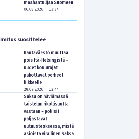
maahantulijaa Suomeen
06.08.2026
13:34
|
imitus suosittelee
Kantaväestö muuttaa
pois Itä-Helsingistä –
uudet koulurajat
pakottavat perheet
liikkeelle
28.07.2026
12:44
|
Saksa on häviämässä
taistelun rikollisuutta
vastaan – poliisit
paljastavat
uutuusteoksessa, mistä
asioista virallinen Saksa