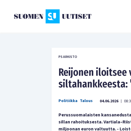
PS ARKISTO
Reijonen iloitsee 
siltahankkeesta: 
Politiikka
Talous
04.06.2026
08:
|
Perussuomalaisten kansanedustaja
sillan rahoituksesta. Vartiala–Rii
miljoonan euron valtuutta. - Loist