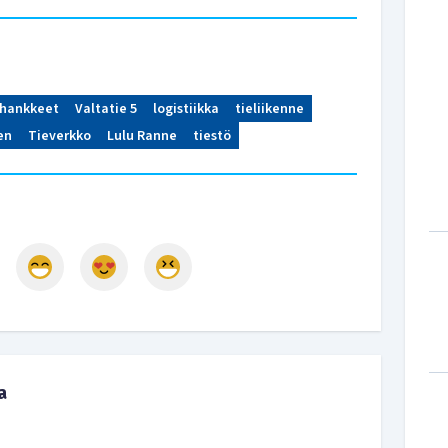
ahankkeet
Valtatie 5
logistiikka
tieliikenne
en
Tieverkko
Lulu Ranne
tiestö
a