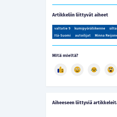
Artikkeliin liittyvät aiheet
valtatie 9
kumipyöräliikenne
silt
Itä-Suomi
autoilijat
Minna Reijon
Mitä mieltä?
Aiheeseen liittyviä artikkeleit