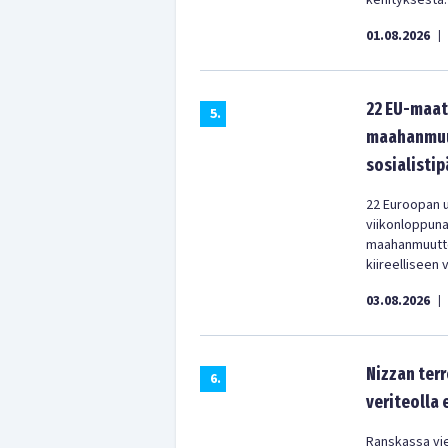
kehityksestä.
01.08.2026
|
22 EU-maat
5
.
maahanmuut
sosialistip
22 Euroopan u
viikonloppun
maahanmuuttop
kiireelliseen 
03.08.2026
|
Nizzan terr
6
.
veriteolla
Ranskassa vie