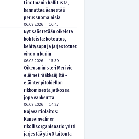
Lindtmanin hallitusta,
kannattaa äänestää
perussuomalaisia
06.08.2026
16:45
|
Nyt säästetään oikeista
kohteista: kotoutus,
kehitysapu ja järjestötuet
vihdoin kuriin
06.08.2026
15:30
|
Oikeusministeri Meri vie
eläimet rääkkääjiltä –
eläintenpitokiellon
rikkomisesta jatkossa
jopa vankeutta
06.08.2026
14:27
|
Rajavartiolaitos:
Kansainvälinen
rikollisorganisaatio yritti
järjestää yli 40 laitonta