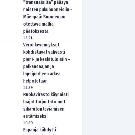
”transnaisilta” pääsyn
naisten pukuhuoneisiin –
Mäenpää: Suomen on
otettava mallia
päätöksestä
13:21
Veronkevennykset
kohdistuvat vahvasti
pieni- ja keskituloisiin –
palkansaajan ja
lapsiperheen arkea
helpotetaan
11:39
Ruokavirasto käynnisti
laajat torjuntatoimet
sikaruton leviämisen
estämiseksi
10:30
Espanja kiihdytti