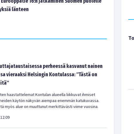
: Eurooppatie 16:n jatkaminen Suomen puolelle
yksiä länteen
To
tajataustaisessa perheessä kasvanut nainen
sa vieraaksi Helsingin Kontulassa: ”Tästä on
-itä”
en haastattelemat Kontulan alueella liikkuvat ihmiset
meiden käytön näkyvän aiempaa enemmän katukuvassa.
ä myös alue on muuttunut merkittävästi viime vuosina.
12:09