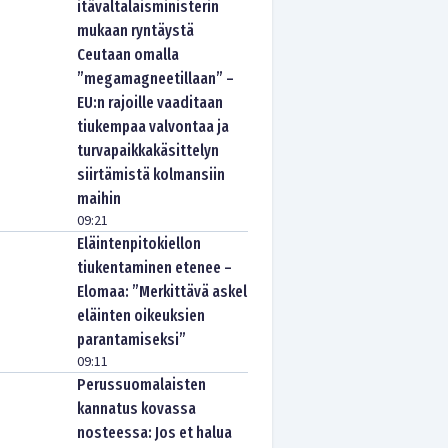
itävaltalaisministerin
mukaan ryntäystä
Ceutaan omalla
”megamagneetillaan” –
EU:n rajoille vaaditaan
tiukempaa valvontaa ja
turvapaikkakäsittelyn
siirtämistä kolmansiin
maihin
09:21
Eläintenpitokiellon
tiukentaminen etenee –
Elomaa: ”Merkittävä askel
eläinten oikeuksien
parantamiseksi”
09:11
Perussuomalaisten
kannatus kovassa
nosteessa: Jos et halua