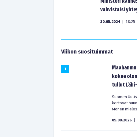
Ministeri Ranne
vahvistaisi yhte
30.05.2024
18:25
|
Viikon suosituimmat
Maahanmuut
1
.
kokee olon
tullut Lähi
Suomen Uutist
kertovat huu
Monen mielest
05.08.2026
|