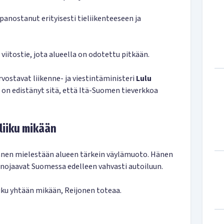
anostanut erityisesti tieliikenteeseen ja
 viitostie, jota alueella on odotettu pitkään.
vostavat liikenne- ja viestintäministeri
Lulu
 on edistänyt sitä, että Itä-Suomen tieverkkoa
liiku mikään
hänen mielestään alueen tärkein väylämuoto. Hänen
 nojaavat Suomessa edelleen vahvasti autoiluun.
iku yhtään mikään, Reijonen toteaa.