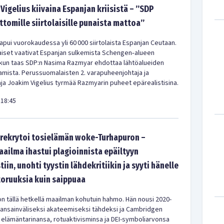
Vigelius kiivaina Espanjan kriisistä – ”SDP
ittomille siirtolaisille punaista mattoa”
pui vuorokaudessa yli 60 000 siirtolaista Espanjan Ceutaan.
iset vaativat Espanjan sulkemista Schengen‑alueen
 kun taas SDP:n Nasima Razmyar ehdottaa lähtöalueiden
amista. Perussuomalaisten 2. varapuheenjohtaja ja
a Joakim Vigelius tyrmää Razmyarin puheet epärealistisina.
18:45
rekrytoi tosielämän woke-Turhapuron –
aailma ihastui plagioinnista epäiltyyn
tiin, unohti tyystin lähdekritiikin ja syyti hänelle
oruuksia kuin saippuaa
n tällä hetkellä maailman kohutuin hahmo. Hän nousi 2020-
kansainväliseksi akateemiseksi tähdeksi ja Cambridgen
 elämäntarinansa, rotuaktivisminsa ja DEI-symboliarvonsa