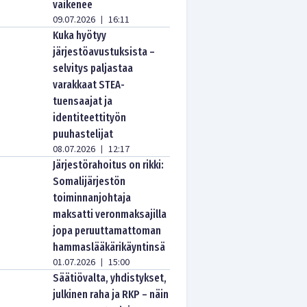
vaikenee
09.07.2026
16:11
|
Kuka hyötyy
järjestöavustuksista –
selvitys paljastaa
varakkaat STEA-
tuensaajat ja
identiteettityön
puuhastelijat
08.07.2026
12:17
|
Järjestörahoitus on rikki:
Somalijärjestön
toiminnanjohtaja
maksatti veronmaksajilla
jopa peruuttamattoman
hammaslääkärikäyntinsä
01.07.2026
15:00
|
Säätiövalta, yhdistykset,
julkinen raha ja RKP – näin