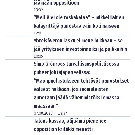
jäämään oppositioon
13:32
”Meillä ei ole roskakalaa” – mikkeliläinen
kalayrittäjä panostaa vain kotimaiseen
12:01
Yhteisöveron lasku ei mene hukkaan – se
jää yritykseen investoinneiksi ja palkkoihin
10:05
Simo Grönroos turvallisuuspoliittisessa
puheenjohtajapaneelissa:
“Maanpuolustukseen tehtävät panostukset
valuvat hukkaan, jos suomalaisten
annetaan jäädä vähemmistöksi omassa
maassaan”
07.08.2026
18:34
|
Talous kasvaa, alijäämä pienenee –
opposition kritiikki menetti