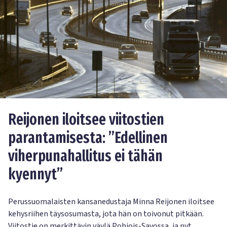
Reijonen iloitsee viitostien
parantamisesta: ”Edellinen
viherpunahallitus ei tähän
kyennyt”
Perussuomalaisten kansanedustaja Minna Reijonen iloitsee
kehysriihen täysosumasta, jota hän on toivonut pitkään.
Viitostie on merkittävin väylä Pohjois-Savossa, ja nyt