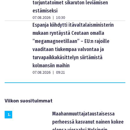
torjuntatoimet sikaruton leviämisen
estämiseksi
07.08.2026
10:30
|
Espanja kiihdytti itävaltalaisministerin
mukaan ryntäystä Ceutaan omalla
”megamagneetillaan” – EU:n rajoille
vaaditaan tiukempaa valvontaa ja
turvapaikkakäsittelyn siirtämistä
kolmansiin maihin
07.08.2026
09:21
|
Viikon suosituimmat
Maahanmuuttajataustaisessa
1
.
perheessä kasvanut nainen kokee