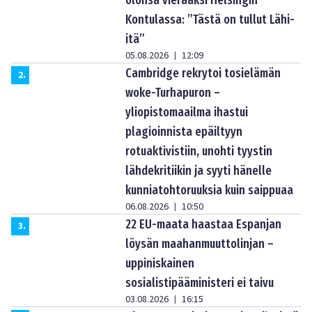
olonsa vieraaksi Helsingin
Kontulassa: ”Tästä on tullut Lähi-
itä”
05.08.2026
12:09
|
Cambridge rekrytoi tosielämän
2
.
woke-Turhapuron –
yliopistomaailma ihastui
plagioinnista epäiltyyn
rotuaktivistiin, unohti tyystin
lähdekritiikin ja syyti hänelle
kunniatohtoruuksia kuin saippuaa
06.08.2026
10:50
|
22 EU-maata haastaa Espanjan
3
.
löysän maahanmuuttolinjan –
uppiniskainen
sosialistipääministeri ei taivu
03.08.2026
16:15
|