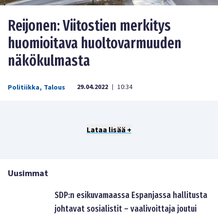
Reijonen: Viitostien merkitys
huomioitava huoltovarmuuden
näkökulmasta
29.04.2022
10:34
Politiikka
,
Talous
|
Lataa lisää +
Uusimmat
SDP:n esikuvamaassa Espanjassa hallitusta
johtavat sosialistit – vaalivoittaja joutui