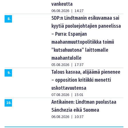
vankeutta
06.08.2026
14:27
|
SDP:n Lindtmanin esikuvamaa sai
8
.
kyytiä puoluejohtajien paneelissa
– Purra: Espanjan
maahanmuuttopolitiikka toimii
”kutsuhuutona” laittomalle
maahantulolle
05.08.2026
17:37
|
Talous kasvaa, alijäämä pienenee
9
.
– opposition kritiikki menetti
uskottavuutensa
07.08.2026
15:01
|
Antikainen: Lindtman puolustaa
10
.
Sánchezia eikä Suomea
06.08.2026
10:37
|