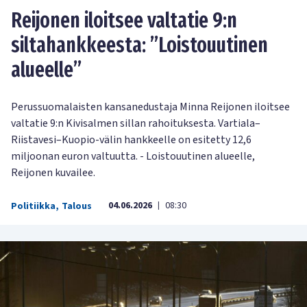
Reijonen iloitsee valtatie 9:n
siltahankkeesta: ”Loistouutinen
alueelle”
Perussuomalaisten kansanedustaja Minna Reijonen iloitsee
valtatie 9:n Kivisalmen sillan rahoituksesta. Vartiala–
Riistavesi–Kuopio-välin hankkeelle on esitetty 12,6
miljoonan euron valtuutta. - Loistouutinen alueelle,
Reijonen kuvailee.
04.06.2026
08:30
Politiikka
,
Talous
|