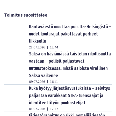
Toimitus suosittelee
Kantaväestö muuttaa pois Itä-Helsingistä –
uudet koulurajat pakottavat perheet
liikkeelle
28.07.2026
12:44
|
Saksa on häviämässä taistelun rikollisuutta
vastaan – poliisit paljastavat
uutuusteoksessa, mistä asioista virallinen
Saksa vaikenee
09.07.2026
16:11
|
Kuka hyötyy järjestöavustuksista – selvitys
paljastaa varakkaat STEA-tuensaajat ja
identiteettityön puuhastelijat
08.07.2026
12:17
|
Järjestörahoitus on rikki: Somalijärjestön