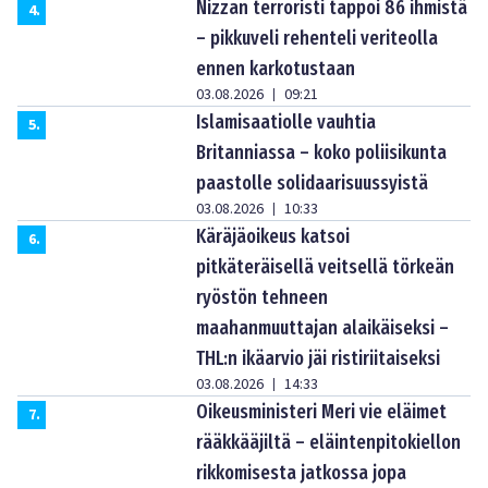
Nizzan terroristi tappoi 86 ihmistä
4
.
– pikkuveli rehenteli veriteolla
ennen karkotustaan
03.08.2026
09:21
|
Islamisaatiolle vauhtia
5
.
Britanniassa – koko poliisikunta
paastolle solidaarisuussyistä
03.08.2026
10:33
|
Käräjäoikeus katsoi
6
.
pitkäteräisellä veitsellä törkeän
ryöstön tehneen
maahanmuuttajan alaikäiseksi –
THL:n ikäarvio jäi ristiriitaiseksi
03.08.2026
14:33
|
Oikeusministeri Meri vie eläimet
7
.
rääkkääjiltä – eläintenpitokiellon
rikkomisesta jatkossa jopa