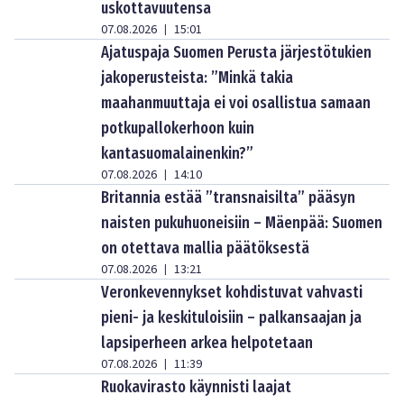
uskottavuutensa
07.08.2026
15:01
|
Ajatuspaja Suomen Perusta järjestötukien
jakoperusteista: ”Minkä takia
maahanmuuttaja ei voi osallistua samaan
potkupallokerhoon kuin
kantasuomalainenkin?”
07.08.2026
14:10
|
Britannia estää ”transnaisilta” pääsyn
naisten pukuhuoneisiin – Mäenpää: Suomen
on otettava mallia päätöksestä
07.08.2026
13:21
|
Veronkevennykset kohdistuvat vahvasti
pieni- ja keskituloisiin – palkansaajan ja
lapsiperheen arkea helpotetaan
07.08.2026
11:39
|
Ruokavirasto käynnisti laajat