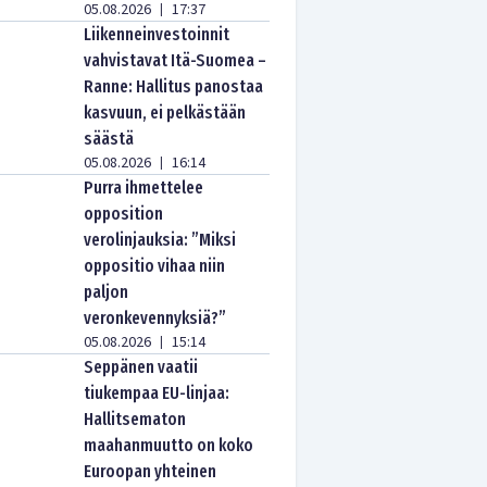
05.08.2026
17:37
|
Liikenneinvestoinnit
vahvistavat Itä-Suomea –
Ranne: Hallitus panostaa
kasvuun, ei pelkästään
säästä
05.08.2026
16:14
|
Purra ihmettelee
opposition
verolinjauksia: ”Miksi
oppositio vihaa niin
paljon
veronkevennyksiä?”
05.08.2026
15:14
|
Seppänen vaatii
tiukempaa EU-linjaa:
Hallitsematon
maahanmuutto on koko
Euroopan yhteinen