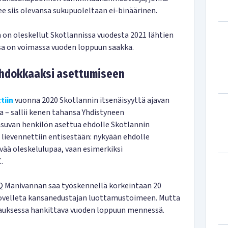
ee siis olevansa sukupuoleltaan ei-binäärinen.
on oleskellut Skotlannissa vuodesta 2021 lähtien
nsa on voimassa vuoden loppuun saakka.
 ehdokkaaksi asettumiseen
tiin
vuonna 2020 Skotlannin itsenäisyyttä ajavan
 – sallii kenen tahansa Yhdistyneen
 asuvan henkilön asettua ehdolle Skotlannin
a lievennettiin entisestään: nykyään ehdolle
yvää oleskelulupaa, vaan esimerkiksi
.
Q Manivannan saa työskennellä korkeintaan 20
 sovelleta kansanedustajan luottamustoimeen. Mutta
pauksessa hankittava vuoden loppuun mennessä.