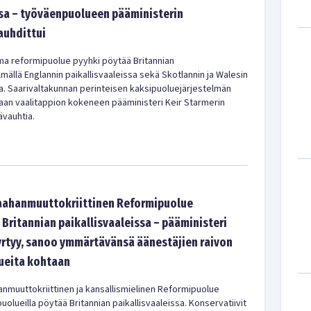
ssa – työväenpuolueen pääministerin
auhdittui
ma reformipuolue pyyhki pöytää Britannian
mällä Englannin paikallisvaaleissa sekä Skotlannin ja Walesin
a. Saarivaltakunnan perinteisen kaksipuoluejärjestelmän
kaan vaalitappion kokeneen pääministeri Keir Starmerin
ävauhtia.
aahanmuuttokriittinen Reformipuolue
Britannian paikallisvaaleissa – pääministeri
yrtyy, sanoo ymmärtävänsä äänestäjien raivon
lueita kohtaan
nmuuttokriittinen ja kansallismielinen Reformipuolue
puolueilla pöytää Britannian paikallisvaaleissa. Konservatiivit