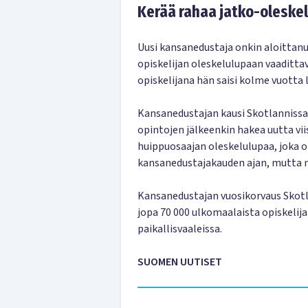
Kerää rahaa jatko-oleske
Uusi kansanedustaja onkin aloittan
opiskelijan oleskelulupaan vaaditta
opiskelijana hän saisi kolme vuotta 
Kansanedustajan kausi Skotlannissa k
opintojen jälkeenkin hakea uutta v
huippuosaajan oleskelulupaa, joka o
kansanedustajakauden ajan, mutta ma
Kansanedustajan vuosikorvaus Skotl
jopa 70 000 ulkomaalaista opiskelija
paikallisvaaleissa.
SUOMEN UUTISET