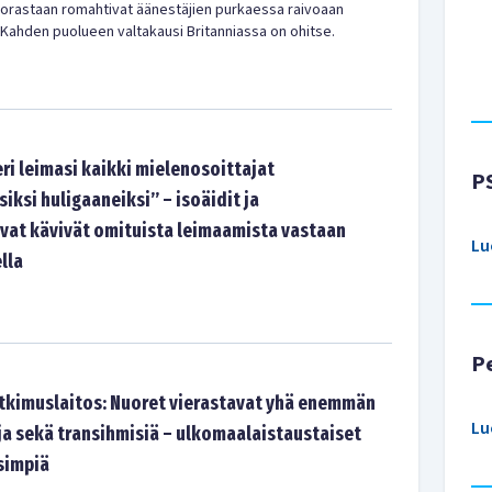
orastaan romahtivat äänestäjien purkaessa raivoaan
 Kahden puolueen valtakausi Britanniassa on ohitse.
ri leimasi kaikki mielenosoittajat
P
siksi huligaaneiksi” – isoäidit ja
at kävivät omituista leimaamista vastaan
Lu
lla
P
tkimuslaitos: Nuoret vierastavat yhä enemmän
Lu
 sekä transihmisiä – ulkomaalaistaustaiset
simpiä