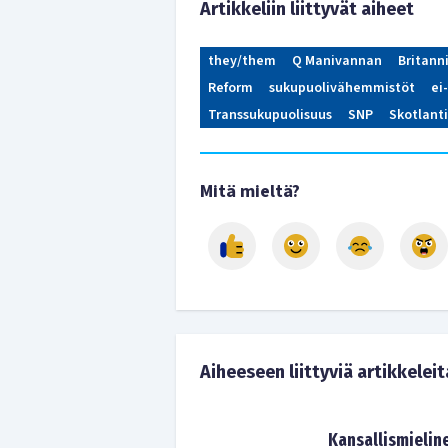
Artikkeliin liittyvät aiheet
they/them
Q Manivannan
Britanni
Reform
sukupuolivähemmistöt
ei
Transsukupuolisuus
SNP
Skotlanti
Mitä mieltä?
Aiheeseen liittyviä artikkeleit
Kansallismielin