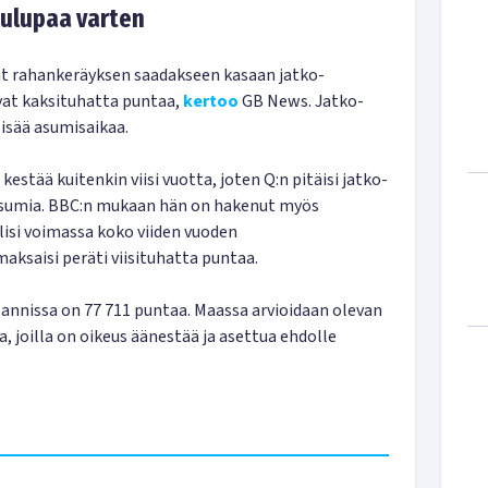
lulupaa varten
ut rahankeräyksen saadakseen kasaan jatko-
vat kaksituhatta puntaa,
kertoo
GB News. Jatko-
lisää asumisaikaa.
estää kuitenkin viisi vuotta, joten Q:n pitäisi jatko-
iisumia. BBC:n mukaan hän on hakenut myös
lisi voimassa koko viiden vuoden
ksaisi peräti viisituhatta puntaa.
annissa on 77 711 puntaa. Maassa arvioidaan olevan
a, joilla on oikeus äänestää ja asettua ehdolle