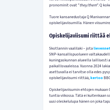
pronominit ovat ”
they/them
”. Q kok
Tuore kansanedustaja Q Manivannan 
opiskelijaviisumilla. Hänen viisumi
Opiskelijaviisumi riittää
Skotlannin vaalilaki – jota
lievennet
SNP-kansallispuolueen valtakaudella
kuningaskunnan alueella laillisesti
paikallisvaaleissa. Vuonna 2024 laki
asettuvalla ei tarvitse olla edes pys
opiskelijaviisumi riittää,
kertoo
BBC
Opiskelijaviisumin ehtojen mukaan 
tuntia viikossa. Tätä ei kuitenkaan
uusi oleskelulupa hänen on joka ta