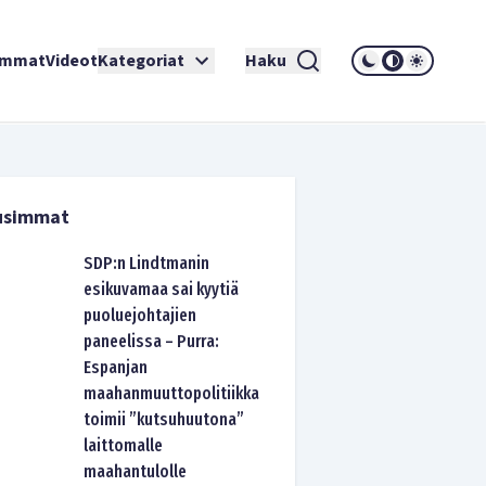
immat
Videot
Kategoriat
Haku
usimmat
SDP:n Lindtmanin
esikuvamaa sai kyytiä
puoluejohtajien
paneelissa – Purra:
Espanjan
maahanmuuttopolitiikka
toimii ”kutsuhuutona”
laittomalle
maahantulolle