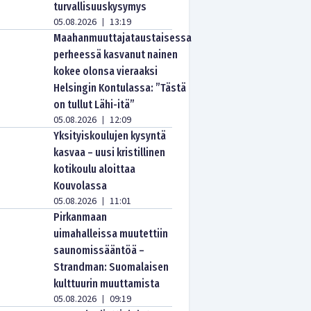
turvallisuuskysymys
05.08.2026
13:19
|
Maahanmuuttajataustaisessa
perheessä kasvanut nainen
kokee olonsa vieraaksi
Helsingin Kontulassa: ”Tästä
on tullut Lähi-itä”
05.08.2026
12:09
|
Yksityiskoulujen kysyntä
kasvaa – uusi kristillinen
kotikoulu aloittaa
Kouvolassa
05.08.2026
11:01
|
Pirkanmaan
uimahalleissa muutettiin
saunomissääntöä –
Strandman: Suomalaisen
kulttuurin muuttamista
05.08.2026
09:19
|