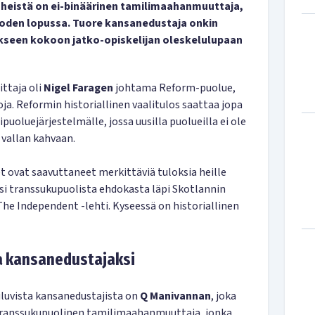
 heistä on ei-binäärinen tamilimaahanmuuttaja,
vuoden lopussa. Tuore kansanedustaja onkin
kseen kokoon jatko-opiskelijan oleskelulupaan
ittaja oli
Nigel Faragen
johtama Reform-puolue,
ja. Reformin historiallinen vaalitulos saattaa jopa
puoluejärjestelmälle, jossa uusilla puolueilla ei ole
 vallan kahvaan.
 ovat saavuttaneet merkittäviä tuloksia heille
aksi transsukupuolista ehdokasta läpi Skotlannin
he Independent -lehti. Kyseessä on historiallinen
 kansanedustajaksi
uvista kansanedustajista on
Q Manivannan
, joka
”transsukupuolinen tamilimaahanmuuttaja, jonka