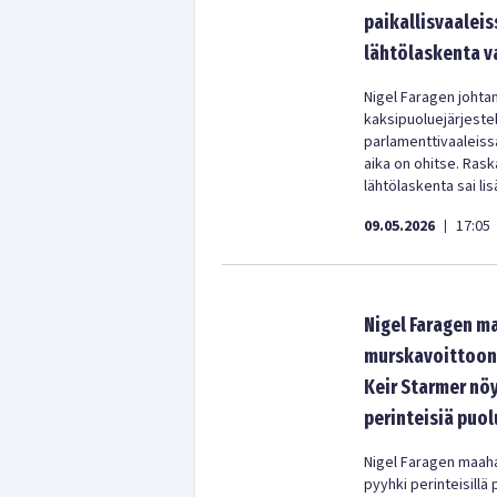
paikallisvaalei
lähtölaskenta v
Nigel Faragen johta
kaksipuoluejärjestel
parlamenttivaaleiss
aika on ohitse. Ras
lähtölaskenta sai lis
09.05.2026
17:05
|
Nigel Faragen m
murskavoittoon 
Keir Starmer nö
perinteisiä puo
Nigel Faragen maaha
pyyhki perinteisillä 