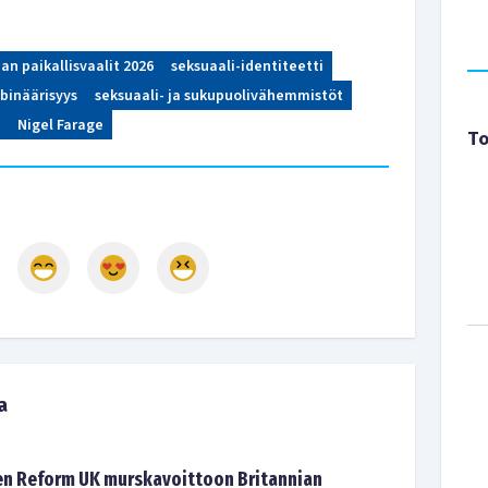
an paikallisvaalit 2026
seksuaali-identiteetti
-binäärisyys
seksuaali- ja sukupuolivähemmistöt
Nigel Farage
To
a
en Reform UK murskavoittoon Britannian