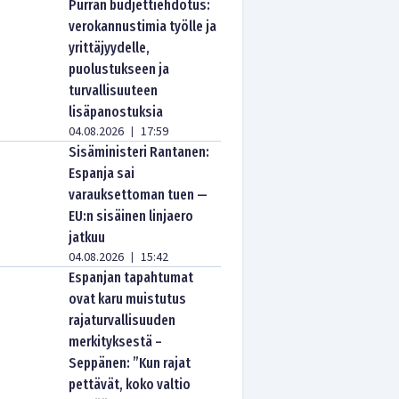
Purran budjettiehdotus:
verokannustimia työlle ja
yrittäjyydelle,
puolustukseen ja
turvallisuuteen
lisäpanostuksia
04.08.2026
17:59
|
Sisäministeri Rantanen:
Espanja sai
varauksettoman tuen —
EU:n sisäinen linjaero
jatkuu
04.08.2026
15:42
|
Espanjan tapahtumat
ovat karu muistutus
rajaturvallisuuden
merkityksestä –
Seppänen: ”Kun rajat
pettävät, koko valtio