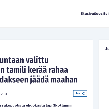
Etusivu
Suositu
U
untaan valittu
n tamili kerää rahaa
oidakseen jäädä maahan
Jaa
12:14
anssukupuolista ehdokasta läpi Skotlannin