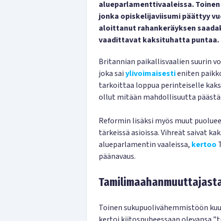
alueparlamenttivaaleissa. Toinen
jonka opiskelijaviisumi päättyy 
aloittanut rahankeräyksen saada
vaadittavat kaksituhatta puntaa.
Britannian paikallisvaalien suurin vo
joka sai
ylivoimaisesti
eniten paikko
tarkoittaa loppua perinteiselle kaksi
ollut mitään mahdollisuutta päästä
Reformin lisäksi myös muut puolueet
tärkeissä asioissa. Vihreät saivat k
alueparlamentin vaaleissa,
kertoo
T
päänavaus.
Tamilimaahanmuuttajasta
Toinen sukupuolivähemmistöön kuul
kertoi kiitospuheessaan olevansa 