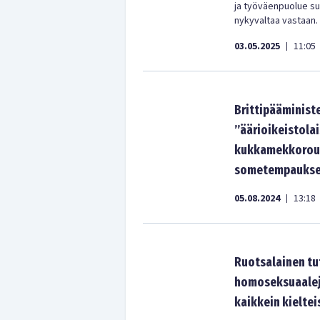
ja työväenpuolue su
nykyvaltaa vastaan.
03.05.2025
11:05
|
Brittipääministe
”äärioikeistolai
kukkamekkorouv
sometempaukse
05.08.2024
13:18
|
Ruotsalainen tu
homoseksuaaleja
kaikkein kieltei