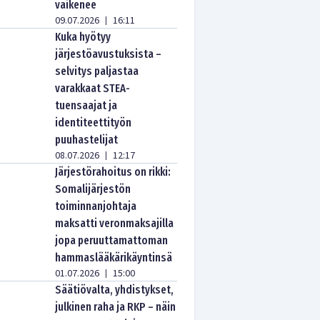
vaikenee
09.07.2026
16:11
|
Kuka hyötyy
järjestöavustuksista –
selvitys paljastaa
varakkaat STEA-
tuensaajat ja
identiteettityön
puuhastelijat
08.07.2026
12:17
|
Järjestörahoitus on rikki:
Somalijärjestön
toiminnanjohtaja
maksatti veronmaksajilla
jopa peruuttamattoman
hammaslääkärikäyntinsä
01.07.2026
15:00
|
Säätiövalta, yhdistykset,
julkinen raha ja RKP – näin