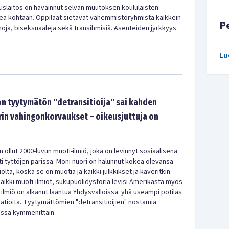
uslaitos on havainnut selvän muutoksen koululaisten
eä kohtaan. Oppilaat sietävät vähemmistöryhmistä kaikkein
P
moja, biseksuaaleja sekä transihmisiä. Asenteiden jyrkkyys
Lu
n tyytymätön ”detransitioija” sai kahden
rin vahingonkorvaukset – oikeusjuttuja on
 ollut 2000-luvun muoti-ilmiö, joka on levinnyt sosiaalisena
ti tyttöjen parissa. Moni nuori on halunnut kokea olevansa
lta, koska se on muotia ja kaikki julkkikset ja kaveritkin
kaikki muoti-ilmiöt, sukupuolidysforia levisi Amerikasta myös
ilmiö on alkanut laantua Yhdysvalloissa: yhä useampi potilas
atioita. Tyytymättömien "detransitioijien" nostamia
lossa kymmenittäin.