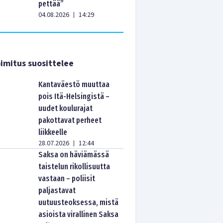
pettää”
04.08.2026
14:29
|
imitus suosittelee
Kantaväestö muuttaa
pois Itä-Helsingistä –
uudet koulurajat
pakottavat perheet
liikkeelle
28.07.2026
12:44
|
Saksa on häviämässä
taistelun rikollisuutta
vastaan – poliisit
paljastavat
uutuusteoksessa, mistä
asioista virallinen Saksa