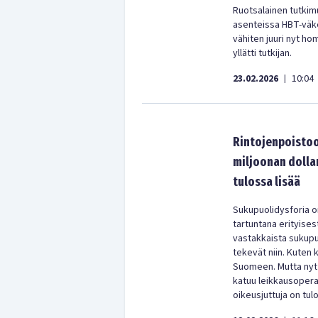
Ruotsalainen tutkim
asenteissa HBT-väk
vähiten juuri nyt ho
yllätti tutkijan.
23.02.2026
10:04
|
Rintojenpoistoo
miljoonan dolla
tulossa lisää
Sukupuolidysforia on
tartuntana erityises
vastakkaista sukupuo
tekevät niin. Kuten 
Suomeen. Mutta nyt 
katuu leikkausopera
oikeusjuttuja on tu