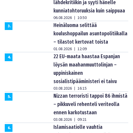
lähdekritiikin ja syyti hänelle
kunniatohtoruuksia kuin saippuaa
06.08.2026
10:50
|
Heinäluoma selittää
3
.
koulushoppailun asuntopolitiikalla
– tilastot kertovat toista
01.08.2026
12:09
|
22 EU-maata haastaa Espanjan
4
.
löysän maahanmuuttolinjan –
uppiniskainen
sosialistipääministeri ei taivu
03.08.2026
16:15
|
Nizzan terroristi tappoi 86 ihmistä
5
.
– pikkuveli rehenteli veriteolla
ennen karkotustaan
03.08.2026
09:21
|
Islamisaatiolle vauhtia
6
.