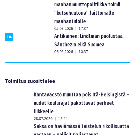
maahanmuuttopolitiikka toimii
”kutsuhuutona” laittomalle
maahantulolle
05.08.2026
17:37
|
Antikainen: Lindtman puolustaa
10
.
Sánchezia eikä Suomea
06.08.2026
10:37
|
Toimitus suosittelee
Kantaväestö muuttaa pois Itä-Helsingistä –
uudet koulurajat pakottavat perheet
liikkeelle
28.07.2026
12:44
|
Saksa on häviämässä taistelun rikollisuutta
vastaan – poliisit paljastavat