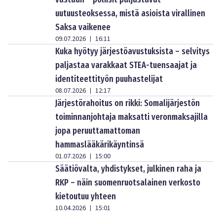
uutuusteoksessa, mistä asioista virallinen
Saksa vaikenee
09.07.2026
16:11
|
Kuka hyötyy järjestöavustuksista – selvitys
paljastaa varakkaat STEA-tuensaajat ja
identiteettityön puuhastelijat
08.07.2026
12:17
|
Järjestörahoitus on rikki: Somalijärjestön
toiminnanjohtaja maksatti veronmaksajilla
jopa peruuttamattoman
hammaslääkärikäyntinsä
01.07.2026
15:00
|
Säätiövalta, yhdistykset, julkinen raha ja
RKP – näin suomenruotsalainen verkosto
kietoutuu yhteen
10.04.2026
15:01
|