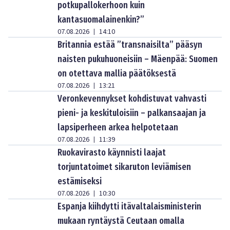
potkupallokerhoon kuin
kantasuomalainenkin?”
07.08.2026
14:10
|
Britannia estää ”transnaisilta” pääsyn
naisten pukuhuoneisiin – Mäenpää: Suomen
on otettava mallia päätöksestä
07.08.2026
13:21
|
Veronkevennykset kohdistuvat vahvasti
pieni- ja keskituloisiin – palkansaajan ja
lapsiperheen arkea helpotetaan
07.08.2026
11:39
|
Ruokavirasto käynnisti laajat
torjuntatoimet sikaruton leviämisen
estämiseksi
07.08.2026
10:30
|
Espanja kiihdytti itävaltalaisministerin
mukaan ryntäystä Ceutaan omalla