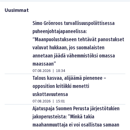
Uusimmat
Simo Grönroos turvallisuuspoliittisessa
puheenjohtajapaneelissa:
“Maanpuolustukseen tehtävät panostukset
valuvat hukkaan, jos suomalaisten
annetaan jäädä vähemmistöksi omassa
maassaan”
07.08.2026
18:34
|
Talous kasvaa, alijäämä pienenee –
opposition kritiikki menetti
uskottavuutensa
07.08.2026
15:01
|
Ajatuspaja Suomen Perusta järjestötukien
jakoperusteista: ”Minkä takia
maahanmuuttaja ei voi osallistua samaan