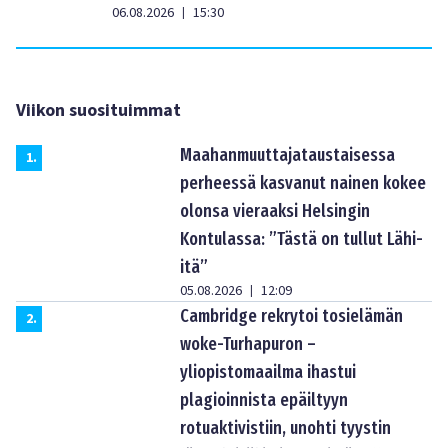
06.08.2026
15:30
|
Viikon suosituimmat
Maahanmuuttajataustaisessa
1
.
perheessä kasvanut nainen kokee
olonsa vieraaksi Helsingin
Kontulassa: ”Tästä on tullut Lähi-
itä”
05.08.2026
12:09
|
Cambridge rekrytoi tosielämän
2
.
woke-Turhapuron –
yliopistomaailma ihastui
plagioinnista epäiltyyn
rotuaktivistiin, unohti tyystin