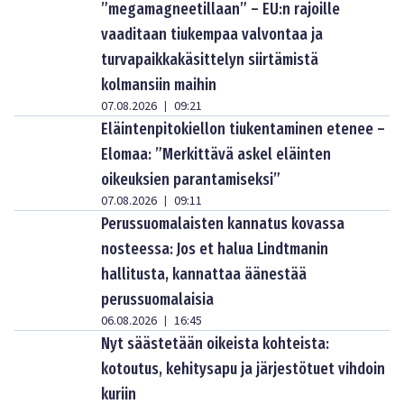
”megamagneetillaan” – EU:n rajoille
vaaditaan tiukempaa valvontaa ja
turvapaikkakäsittelyn siirtämistä
kolmansiin maihin
07.08.2026
09:21
|
Eläintenpitokiellon tiukentaminen etenee –
Elomaa: ”Merkittävä askel eläinten
oikeuksien parantamiseksi”
07.08.2026
09:11
|
Perussuomalaisten kannatus kovassa
nosteessa: Jos et halua Lindtmanin
hallitusta, kannattaa äänestää
perussuomalaisia
06.08.2026
16:45
|
Nyt säästetään oikeista kohteista:
kotoutus, kehitysapu ja järjestötuet vihdoin
kuriin