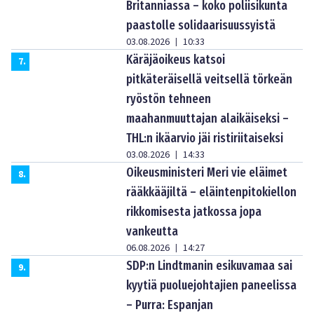
Britanniassa – koko poliisikunta
paastolle solidaarisuussyistä
03.08.2026
10:33
|
Käräjäoikeus katsoi
7
.
pitkäteräisellä veitsellä törkeän
ryöstön tehneen
maahanmuuttajan alaikäiseksi –
THL:n ikäarvio jäi ristiriitaiseksi
03.08.2026
14:33
|
Oikeusministeri Meri vie eläimet
8
.
rääkkääjiltä – eläintenpitokiellon
rikkomisesta jatkossa jopa
vankeutta
06.08.2026
14:27
|
SDP:n Lindtmanin esikuvamaa sai
9
.
kyytiä puoluejohtajien paneelissa
– Purra: Espanjan