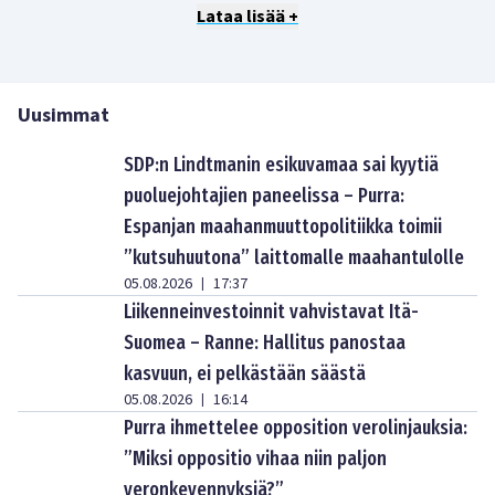
Lataa lisää +
Uusimmat
SDP:n Lindtmanin esikuvamaa sai kyytiä
puoluejohtajien paneelissa – Purra:
Espanjan maahanmuuttopolitiikka toimii
”kutsuhuutona” laittomalle maahantulolle
05.08.2026
17:37
|
Liikenneinvestoinnit vahvistavat Itä-
Suomea – Ranne: Hallitus panostaa
kasvuun, ei pelkästään säästä
05.08.2026
16:14
|
Purra ihmettelee opposition verolinjauksia:
”Miksi oppositio vihaa niin paljon
veronkevennyksiä?”