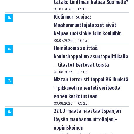
tätäkö Lindtman haluaa Suomelle?
31.07.2026
09:01
|
Kielimuuri suojaa:
5
.
Maahanmuuttajalapset eivät
kelpaa ruotsinkielisiin kouluihin
30.07.2026
16:15
|
Heinäluoma selittää
6
.
koulushoppailun asuntopolitiikalla
– tilastot kertovat toista
01.08.2026
12:09
|
Nizzan terroristi tappoi 86 ihmistä
7
.
– pikkuveli rehenteli veriteolla
ennen karkotustaan
03.08.2026
09:21
|
22 EU-maata haastaa Espanjan
8
.
löysän maahanmuuttolinjan –
uppiniskainen