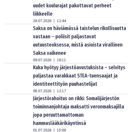
uudet koulurajat pakottavat perheet
liikkeelle
28.07.2026
12:44
|
Saksa on häviämässä taistelun rikollisuutta
vastaan – poliisit paljastavat
uutuusteoksessa, mistä asioista virallinen
Saksa vaikenee
09.07.2026
16:11
|
Kuka hyötyy järjestöavustuksista – selvitys
paljastaa varakkaat STEA-tuensaajat ja
identiteettityön puuhastelijat
08.07.2026
12:17
|
Järjestörahoitus on rikki: Somalijärjestön
toiminnanjohtaja maksatti veronmaksajilla
jopa peruuttamattoman
hammaslääkärikäyntinsä
01.07.2026
15:00
|