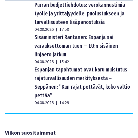
Purran budjettiehdotus: verokannustimia
työlle ja yrittäjyydelle, puolustukseen ja
turvallisuuteen lisäpanostuksia
04.08.2026
17:59
|
Sisäministeri Rantanen: Espanja sai
varauksettoman tuen — EU:n sisäinen
linjaero jatkuu
04.08.2026
15:42
|
Espanjan tapahtumat ovat karu muistutus
rajaturvallisuuden merkityksestä –
Seppänen: ”Kun rajat pettävät, koko valtio
pettää”
04.08.2026
14:29
|
Viikon suosituimmat