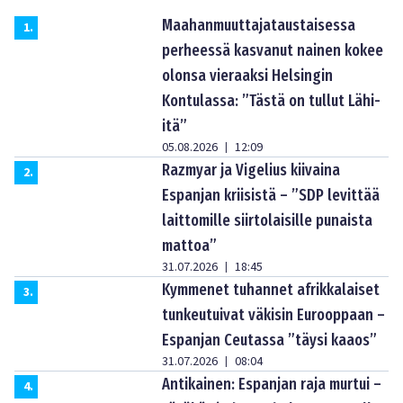
Maahanmuuttajataustaisessa
1
.
perheessä kasvanut nainen kokee
olonsa vieraaksi Helsingin
Kontulassa: ”Tästä on tullut Lähi-
itä”
05.08.2026
12:09
|
Razmyar ja Vigelius kiivaina
2
.
Espanjan kriisistä – ”SDP levittää
laittomille siirtolaisille punaista
mattoa”
31.07.2026
18:45
|
Kymmenet tuhannet afrikkalaiset
3
.
tunkeutuivat väkisin Eurooppaan –
Espanjan Ceutassa ”täysi kaaos”
31.07.2026
08:04
|
Antikainen: Espanjan raja murtui –
4
.