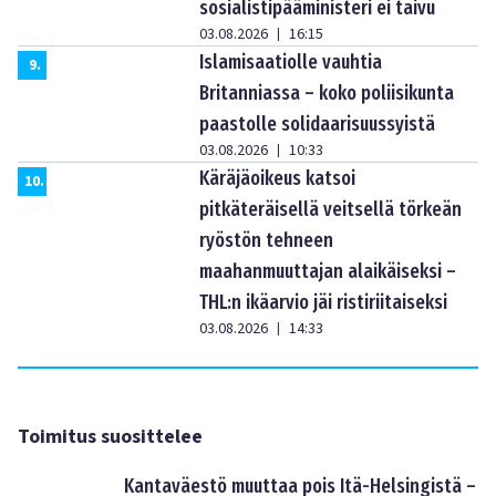
sosialistipääministeri ei taivu
03.08.2026
16:15
|
Islamisaatiolle vauhtia
9
.
Britanniassa – koko poliisikunta
paastolle solidaarisuussyistä
03.08.2026
10:33
|
Käräjäoikeus katsoi
10
.
pitkäteräisellä veitsellä törkeän
ryöstön tehneen
maahanmuuttajan alaikäiseksi –
THL:n ikäarvio jäi ristiriitaiseksi
03.08.2026
14:33
|
Toimitus suosittelee
Kantaväestö muuttaa pois Itä-Helsingistä –