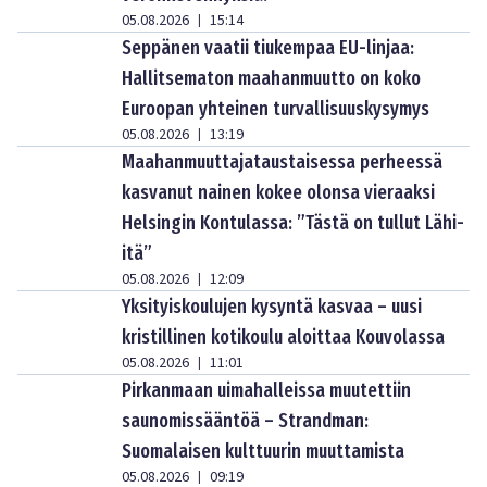
05.08.2026
15:14
|
Seppänen vaatii tiukempaa EU-linjaa:
Hallitsematon maahanmuutto on koko
Euroopan yhteinen turvallisuuskysymys
05.08.2026
13:19
|
Maahanmuuttajataustaisessa perheessä
kasvanut nainen kokee olonsa vieraaksi
Helsingin Kontulassa: ”Tästä on tullut Lähi-
itä”
05.08.2026
12:09
|
Yksityiskoulujen kysyntä kasvaa – uusi
kristillinen kotikoulu aloittaa Kouvolassa
05.08.2026
11:01
|
Pirkanmaan uimahalleissa muutettiin
saunomissääntöä – Strandman:
Suomalaisen kulttuurin muuttamista
05.08.2026
09:19
|