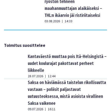
ryöstön tehneen
maahanmuuttajan alaikäiseksi –
THL:n ikäarvio jäi ristiriitaiseksi
03.08.2026
14:33
|
Toimitus suosittelee
Kantaväestö muuttaa pois Itä-Helsingistä –
uudet koulurajat pakottavat perheet
liikkeelle
28.07.2026
12:44
|
Saksa on häviämässä taistelun rikollisuutta
vastaan – poliisit paljastavat
uutuusteoksessa, mistä asioista virallinen
Saksa vaikenee
09.07.2026
16:11
|