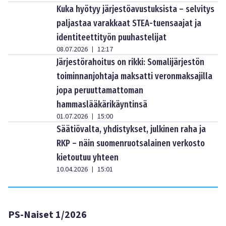
Kuka hyötyy järjestöavustuksista – selvitys
paljastaa varakkaat STEA-tuensaajat ja
identiteettityön puuhastelijat
08.07.2026
12:17
|
Järjestörahoitus on rikki: Somalijärjestön
toiminnanjohtaja maksatti veronmaksajilla
jopa peruuttamattoman
hammaslääkärikäyntinsä
01.07.2026
15:00
|
Säätiövalta, yhdistykset, julkinen raha ja
RKP – näin suomenruotsalainen verkosto
kietoutuu yhteen
10.04.2026
15:01
|
PS-Naiset 1/2026