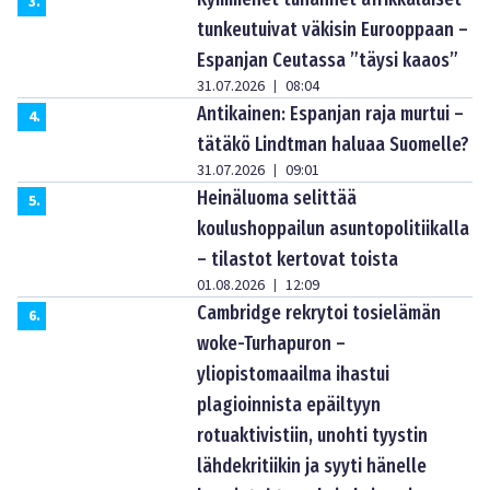
3
.
tunkeutuivat väkisin Eurooppaan –
Espanjan Ceutassa ”täysi kaaos”
31.07.2026
08:04
|
Antikainen: Espanjan raja murtui –
4
.
tätäkö Lindtman haluaa Suomelle?
31.07.2026
09:01
|
Heinäluoma selittää
5
.
koulushoppailun asuntopolitiikalla
– tilastot kertovat toista
01.08.2026
12:09
|
Cambridge rekrytoi tosielämän
6
.
woke-Turhapuron –
yliopistomaailma ihastui
plagioinnista epäiltyyn
rotuaktivistiin, unohti tyystin
lähdekritiikin ja syyti hänelle