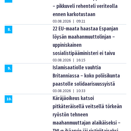
– pikkuveli rehenteli veriteolla
ennen karkotustaan
03.08.2026
09:21
|
22 EU-maata haastaa Espanjan
8
.
löysän maahanmuuttolinjan –
uppiniskainen
sosialistipääministeri ei taivu
03.08.2026
16:15
|
Islamisaatiolle vauhtia
9
.
Britanniassa – koko poliisikunta
paastolle solidaarisuussyistä
03.08.2026
10:33
|
Käräjäoikeus katsoi
10
.
pitkäteräisellä veitsellä törkeän
ryöstön tehneen
maahanmuuttajan alaikäiseksi –
THL:n ikäarvio jäi ristiriitaiseksi