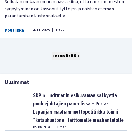
Selkälän mukaan muun muassa siinä, että nuorten miesten
syrjäytyminen on kasvanut tyttöjen ja naisten aseman
parantamisen kustannuksella.
14.11.2025
19:22
Politiikka
|
Lataa lisää +
Uusimmat
SDP:n Lindtmanin esikuvamaa sai kyytiä
puoluejohtajien paneelissa – Purra:
Espanjan maahanmuuttopolitiikka toimii
”kutsuhuutona” laittomalle maahantulolle
05.08.2026
17:37
|