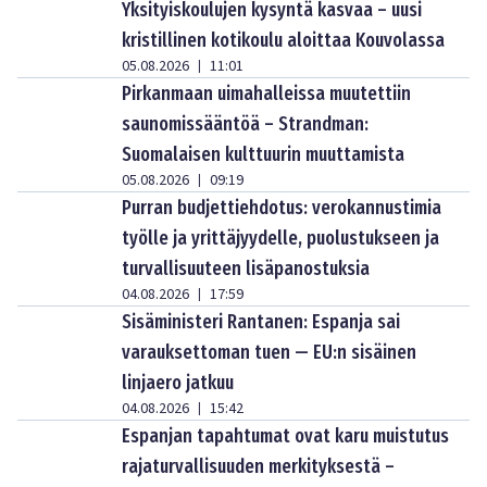
Yksityiskoulujen kysyntä kasvaa – uusi
kristillinen kotikoulu aloittaa Kouvolassa
05.08.2026
11:01
|
Pirkanmaan uimahalleissa muutettiin
saunomissääntöä – Strandman:
Suomalaisen kulttuurin muuttamista
05.08.2026
09:19
|
Purran budjettiehdotus: verokannustimia
työlle ja yrittäjyydelle, puolustukseen ja
turvallisuuteen lisäpanostuksia
04.08.2026
17:59
|
Sisäministeri Rantanen: Espanja sai
varauksettoman tuen — EU:n sisäinen
linjaero jatkuu
04.08.2026
15:42
|
Espanjan tapahtumat ovat karu muistutus
rajaturvallisuuden merkityksestä –