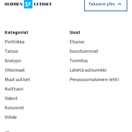
Takaisin ylös
Kategoriat
Sivut
Politiikka
Etusivu
Talous
Suosituimmat
Analyysi
Toimitus
Ulkomaat
Lähetä uutisvinkki
Muut uutiset
Perussuomalainen-lehti
Kulttuuri
Videot
Kolumnit
Viihde