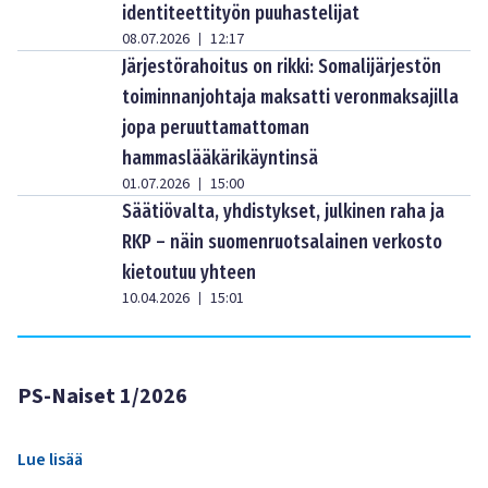
identiteettityön puuhastelijat
08.07.2026
12:17
|
Järjestörahoitus on rikki: Somalijärjestön
toiminnanjohtaja maksatti veronmaksajilla
jopa peruuttamattoman
hammaslääkärikäyntinsä
01.07.2026
15:00
|
Säätiövalta, yhdistykset, julkinen raha ja
RKP – näin suomenruotsalainen verkosto
kietoutuu yhteen
10.04.2026
15:01
|
PS-Naiset 1/2026
Lue lisää