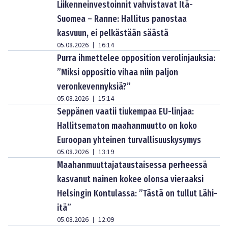
Liikenneinvestoinnit vahvistavat Itä-
Suomea – Ranne: Hallitus panostaa
kasvuun, ei pelkästään säästä
05.08.2026
16:14
|
Purra ihmettelee opposition verolinjauksia:
”Miksi oppositio vihaa niin paljon
veronkevennyksiä?”
05.08.2026
15:14
|
Seppänen vaatii tiukempaa EU-linjaa:
Hallitsematon maahanmuutto on koko
Euroopan yhteinen turvallisuuskysymys
05.08.2026
13:19
|
Maahanmuuttajataustaisessa perheessä
kasvanut nainen kokee olonsa vieraaksi
Helsingin Kontulassa: ”Tästä on tullut Lähi-
itä”
05.08.2026
12:09
|