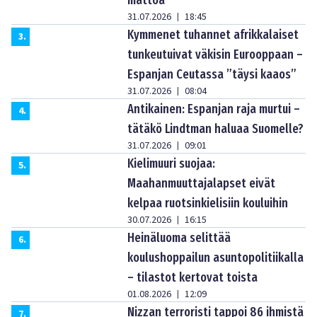
31.07.2026
18:45
|
Kymmenet tuhannet afrikkalaiset
3
.
tunkeutuivat väkisin Eurooppaan –
Espanjan Ceutassa ”täysi kaaos”
31.07.2026
08:04
|
Antikainen: Espanjan raja murtui –
4
.
tätäkö Lindtman haluaa Suomelle?
31.07.2026
09:01
|
Kielimuuri suojaa:
5
.
Maahanmuuttajalapset eivät
kelpaa ruotsinkielisiin kouluihin
30.07.2026
16:15
|
Heinäluoma selittää
6
.
koulushoppailun asuntopolitiikalla
– tilastot kertovat toista
01.08.2026
12:09
|
Nizzan terroristi tappoi 86 ihmistä
7
.