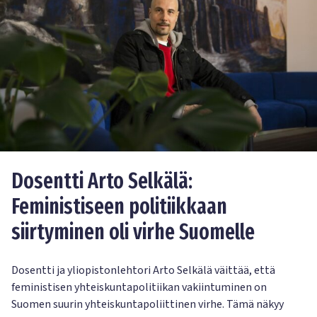
Dosentti Arto Selkälä:
Feministiseen politiikkaan
siirtyminen oli virhe Suomelle
Dosentti ja yliopistonlehtori Arto Selkälä väittää, että
feministisen yhteiskuntapolitiikan vakiintuminen on
Suomen suurin yhteiskuntapoliittinen virhe. Tämä näkyy