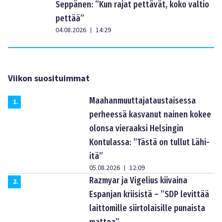
Seppänen: ”Kun rajat pettävät, koko valtio
pettää”
04.08.2026
14:29
|
Viikon suosituimmat
Maahanmuuttajataustaisessa
1
.
perheessä kasvanut nainen kokee
olonsa vieraaksi Helsingin
Kontulassa: ”Tästä on tullut Lähi-
itä”
05.08.2026
12:09
|
Razmyar ja Vigelius kiivaina
2
.
Espanjan kriisistä – ”SDP levittää
laittomille siirtolaisille punaista
mattoa”