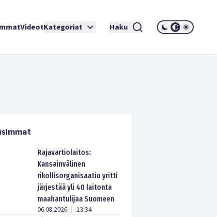
immat
Videot
Kategoriat
Haku
usimmat
Rajavartiolaitos:
Kansainvälinen
rikollisorganisaatio yritti
järjestää yli 40 laitonta
maahantulijaa Suomeen
06.08.2026
13:34
|