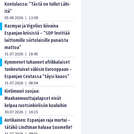
Kontulassa: ”Tästä on tullut Lähi-
itä”
05.08.2026
12:09
|
Razmyar ja Vigelius kiivaina
.
Espanjan kriisistä – ”SDP levittää
laittomille siirtolaisille punaista
mattoa”
31.07.2026
18:45
|
Kymmenet tuhannet afrikkalaiset
.
tunkeutuivat väkisin Eurooppaan –
Espanjan Ceutassa ”täysi kaaos”
31.07.2026
08:04
|
Kielimuuri suojaa:
.
Maahanmuuttajalapset eivät
kelpaa ruotsinkielisiin kouluihin
30.07.2026
16:15
|
Antikainen: Espanjan raja murtui –
.
tätäkö Lindtman haluaa Suomelle?
|