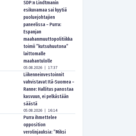
SDP:n Lindtmanin
esikuvamaa sai kyytiä
puoluejohtajien
paneelissa – Purra:
Espanjan
maahanmuuttopolitiikka
toimii ”kutsuhuutona”
laittomalle
maahantulolle
05.08.2026
17:37
|
Liikenneinvestoinnit
vahvistavat Itä-Suomea –
Ranne: Hallitus panostaa
kasvuun, ei pelkästään
säästä
05.08.2026
16:14
|
Purra ihmettelee
opposition
verolinjauksia: ”Miksi