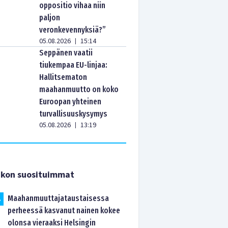
oppositio vihaa niin
paljon
veronkevennyksiä?”
05.08.2026
15:14
|
Seppänen vaatii
tiukempaa EU-linjaa:
Hallitsematon
maahanmuutto on koko
Euroopan yhteinen
turvallisuuskysymys
05.08.2026
13:19
|
ikon suosituimmat
Maahanmuuttajataustaisessa
.
perheessä kasvanut nainen kokee
olonsa vieraaksi Helsingin