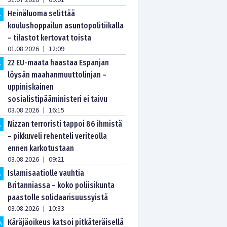
31.07.2026
09:01
Heinäluoma selittää
.
koulushoppailun asuntopolitiikalla
– tilastot kertovat toista
01.08.2026
12:09
|
22 EU-maata haastaa Espanjan
.
löysän maahanmuuttolinjan –
uppiniskainen
sosialistipääministeri ei taivu
03.08.2026
16:15
|
Nizzan terroristi tappoi 86 ihmistä
.
– pikkuveli rehenteli veriteolla
ennen karkotustaan
03.08.2026
09:21
|
Islamisaatiolle vauhtia
.
Britanniassa – koko poliisikunta
paastolle solidaarisuussyistä
03.08.2026
10:33
|
Käräjäoikeus katsoi pitkäteräisellä
0
.