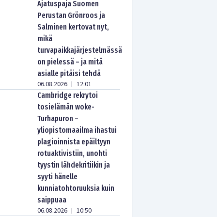
Ajatuspaja Suomen
Perustan Grönroos ja
Salminen kertovat nyt,
mikä
turvapaikkajärjestelmässä
on pielessä – ja mitä
asialle pitäisi tehdä
06.08.2026
12:01
|
Cambridge rekrytoi
tosielämän woke-
Turhapuron –
yliopistomaailma ihastui
plagioinnista epäiltyyn
rotuaktivistiin, unohti
tyystin lähdekritiikin ja
syyti hänelle
kunniatohtoruuksia kuin
saippuaa
06.08.2026
10:50
|