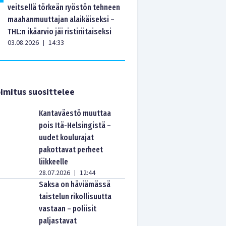
veitsellä törkeän ryöstön tehneen
maahanmuuttajan alaikäiseksi –
THL:n ikäarvio jäi ristiriitaiseksi
03.08.2026
14:33
|
imitus suosittelee
Kantaväestö muuttaa
pois Itä-Helsingistä –
uudet koulurajat
pakottavat perheet
liikkeelle
28.07.2026
12:44
|
Saksa on häviämässä
taistelun rikollisuutta
vastaan – poliisit
paljastavat