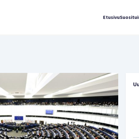
Etusivu
Suositu
U