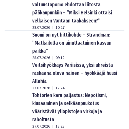
valtuustopomo ehdottaa liitosta
pääkaupunkiin – ”Miksi Helsinki ottaisi
velkaisen Vantaan taakakseen?”
28.07.2026
10:27
|
Suomi on nyt hittikohde – Strandman:
”Matkailulla on ainutlaatuinen kasvun
paikka”
28.07.2026
09:12
|
Veitsihyökkäys Pariisissa, yksi uhreista
raskaana oleva nainen – hyökkääjä huusi
Allahia
27.07.2026
17:24
|
Tohtorien karu paljastus: Nepotismi,
kiusaaminen ja selkäänpuukotus
vääristävät yliopistojen virkoja ja
rahoitusta
27.07.2026
13:23
|