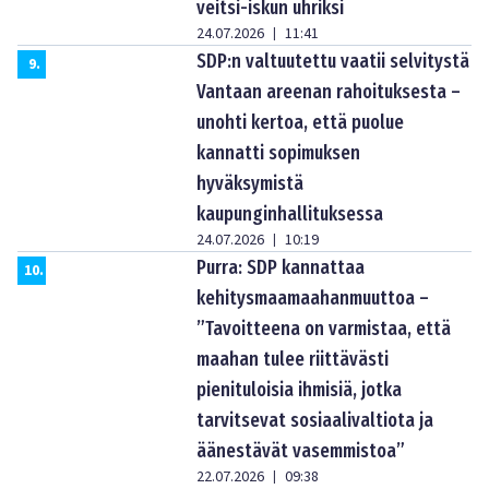
veitsi-iskun uhriksi
24.07.2026
11:41
|
SDP:n valtuutettu vaatii selvitystä
9
.
Vantaan areenan rahoituksesta –
unohti kertoa, että puolue
kannatti sopimuksen
hyväksymistä
kaupunginhallituksessa
24.07.2026
10:19
|
Purra: SDP kannattaa
10
.
kehitysmaamaahanmuuttoa –
”Tavoitteena on varmistaa, että
maahan tulee riittävästi
pienituloisia ihmisiä, jotka
tarvitsevat sosiaalivaltiota ja
äänestävät vasemmistoa”
22.07.2026
09:38
|