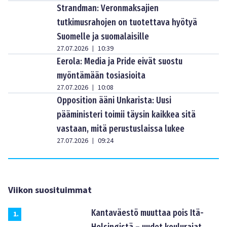
Strandman: Veronmaksajien
tutkimusrahojen on tuotettava hyötyä
Suomelle ja suomalaisille
27.07.2026
10:39
|
Eerola: Media ja Pride eivät suostu
myöntämään tosiasioita
27.07.2026
10:08
|
Opposition ääni Unkarista: Uusi
pääministeri toimii täysin kaikkea sitä
vastaan, mitä perustuslaissa lukee
27.07.2026
09:24
|
Viikon suosituimmat
Kantaväestö muuttaa pois Itä-
1
.
Helsingistä – uudet koulurajat