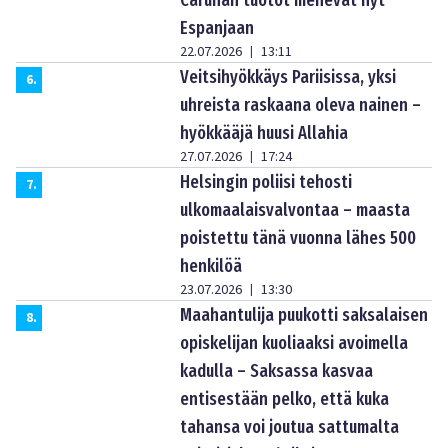
Espanjaan
22.07.2026
13:11
|
Veitsihyökkäys Pariisissa, yksi
6
.
uhreista raskaana oleva nainen –
hyökkääjä huusi Allahia
27.07.2026
17:24
|
Helsingin poliisi tehosti
7
.
ulkomaalaisvalvontaa – maasta
poistettu tänä vuonna lähes 500
henkilöä
23.07.2026
13:30
|
Maahantulija puukotti saksalaisen
8
.
opiskelijan kuoliaaksi avoimella
kadulla – Saksassa kasvaa
entisestään pelko, että kuka
tahansa voi joutua sattumalta