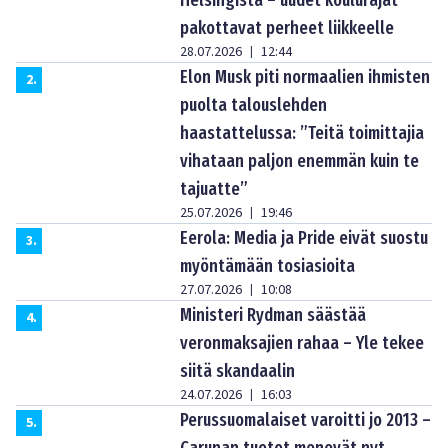
pakottavat perheet liikkeelle
28.07.2026
12:44
|
Elon Musk piti normaalien ihmisten
2
.
puolta talouslehden
haastattelussa: ”Teitä toimittajia
vihataan paljon enemmän kuin te
tajuatte”
25.07.2026
19:46
|
Eerola: Media ja Pride eivät suostu
3
.
myöntämään tosiasioita
27.07.2026
10:08
|
Ministeri Rydman säästää
4
.
veronmaksajien rahaa – Yle tekee
siitä skandaalin
24.07.2026
16:03
|
Perussuomalaiset varoitti jo 2013 –
5
.
Carunan tuotot menevät nyt