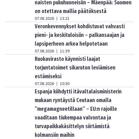
naisten pukuhuoneisiin – Mäenpää: Suomen
on otettava mallia päätöksestä
07.08.2026
13:21
|
Veronkevennykset kohdistuvat vahvasti
pieni- ja keskituloisiin – palkansaajan ja
lapsiperheen arkea helpotetaan
07.08.2026
11:39
|
Ruokavirasto käynnisti laajat
torjuntatoimet sikaruton leviämisen
estämiseksi
07.08.2026
10:30
|
Espanja kiihdytti itävaltalaisministerin
mukaan ryntäystä Ceutaan omalla
”megamagneetillaan” – EU:n rajoille
vaaditaan tiukempaa valvontaa ja
turvapaikkakäsittelyn siirtämistä
kolmansiin maihin