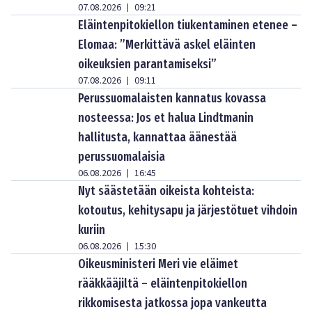
07.08.2026
09:21
|
Eläintenpitokiellon tiukentaminen etenee –
Elomaa: ”Merkittävä askel eläinten
oikeuksien parantamiseksi”
07.08.2026
09:11
|
Perussuomalaisten kannatus kovassa
nosteessa: Jos et halua Lindtmanin
hallitusta, kannattaa äänestää
perussuomalaisia
06.08.2026
16:45
|
Nyt säästetään oikeista kohteista:
kotoutus, kehitysapu ja järjestötuet vihdoin
kuriin
06.08.2026
15:30
|
Oikeusministeri Meri vie eläimet
rääkkääjiltä – eläintenpitokiellon
rikkomisesta jatkossa jopa vankeutta