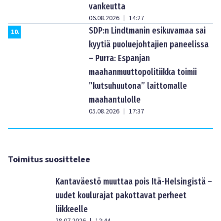
vankeutta
06.08.2026
14:27
|
SDP:n Lindtmanin esikuvamaa sai
10
.
kyytiä puoluejohtajien paneelissa
– Purra: Espanjan
maahanmuuttopolitiikka toimii
”kutsuhuutona” laittomalle
maahantulolle
05.08.2026
17:37
|
Toimitus suosittelee
Kantaväestö muuttaa pois Itä-Helsingistä –
uudet koulurajat pakottavat perheet
liikkeelle
|