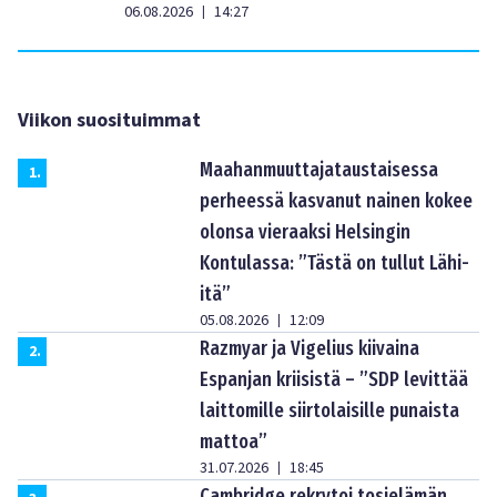
06.08.2026
14:27
|
Viikon suosituimmat
Maahanmuuttajataustaisessa
1
.
perheessä kasvanut nainen kokee
olonsa vieraaksi Helsingin
Kontulassa: ”Tästä on tullut Lähi-
itä”
05.08.2026
12:09
|
Razmyar ja Vigelius kiivaina
2
.
Espanjan kriisistä – ”SDP levittää
laittomille siirtolaisille punaista
mattoa”
31.07.2026
18:45
|
Cambridge rekrytoi tosielämän