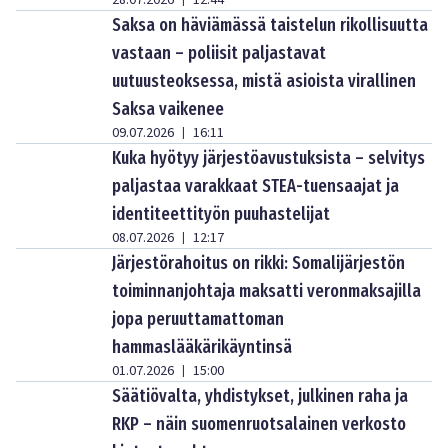
28.07.2026
12:44
Saksa on häviämässä taistelun rikollisuutta
vastaan – poliisit paljastavat
uutuusteoksessa, mistä asioista virallinen
Saksa vaikenee
09.07.2026
16:11
|
Kuka hyötyy järjestöavustuksista – selvitys
paljastaa varakkaat STEA-tuensaajat ja
identiteettityön puuhastelijat
08.07.2026
12:17
|
Järjestörahoitus on rikki: Somalijärjestön
toiminnanjohtaja maksatti veronmaksajilla
jopa peruuttamattoman
hammaslääkärikäyntinsä
01.07.2026
15:00
|
Säätiövalta, yhdistykset, julkinen raha ja
RKP – näin suomenruotsalainen verkosto