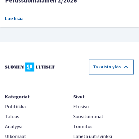
Perussuomalainen 2/2026
Lue lisää
Takaisin ylös
Kategoriat
Sivut
Politiikka
Etusivu
Talous
Suosituimmat
Analyysi
Toimitus
Ulkomaat
Lähetä uutisvinkki