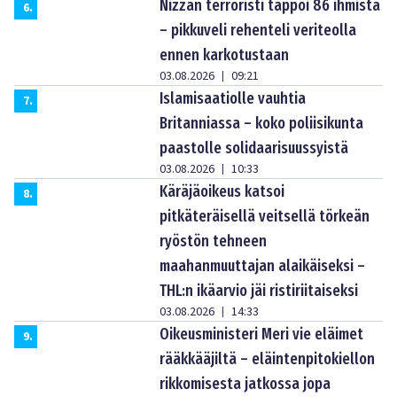
Nizzan terroristi tappoi 86 ihmistä
6
.
– pikkuveli rehenteli veriteolla
ennen karkotustaan
03.08.2026
09:21
|
Islamisaatiolle vauhtia
7
.
Britanniassa – koko poliisikunta
paastolle solidaarisuussyistä
03.08.2026
10:33
|
Käräjäoikeus katsoi
8
.
pitkäteräisellä veitsellä törkeän
ryöstön tehneen
maahanmuuttajan alaikäiseksi –
THL:n ikäarvio jäi ristiriitaiseksi
03.08.2026
14:33
|
Oikeusministeri Meri vie eläimet
9
.
rääkkääjiltä – eläintenpitokiellon
rikkomisesta jatkossa jopa