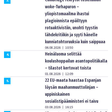
3
.
woke-Turhapuron –
yliopistomaailma ihastui
plagioinnista epäiltyyn
rotuaktivistiin, unohti tyystin
lähdekritiikin ja syyti hänelle
kunniatohtoruuksia kuin saippuaa
06.08.2026
10:50
|
Heinäluoma selittää
4
.
koulushoppailun asuntopolitiikalla
– tilastot kertovat toista
01.08.2026
12:09
|
22 EU-maata haastaa Espanjan
5
.
löysän maahanmuuttolinjan –
uppiniskainen
sosialistipääministeri ei taivu
03.08.2026
16:15
|