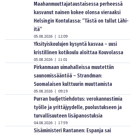
Maahanmuuttajataustaisessa perheessä
kasvanut nainen kokee olonsa vieraaksi
Helsingin Kontulassa: ”Tästä on tullut Lähi-
itä”
05.08.2026
12:09
|
Yksityiskoulujen kysyntä kasvaa – uusi
kristillinen kotikoulu aloittaa Kouvolassa
05.08.2026
11:01
|
Pirkanmaan uimahalleissa muutettiin
saunomissääntöä – Strandman:
Suomalaisen kulttuurin muuttamista
05.08.2026
09:19
|
Purran budjettiehdotus: verokannustimia
työlle ja yrittäjyydelle, puolustukseen ja
turvallisuuteen lisäpanostuksia
04.08.2026
17:59
|
Sisäministeri Rantanen: Espanja sai