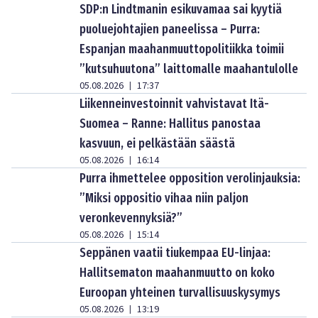
SDP:n Lindtmanin esikuvamaa sai kyytiä
puoluejohtajien paneelissa – Purra:
Espanjan maahanmuuttopolitiikka toimii
”kutsuhuutona” laittomalle maahantulolle
05.08.2026
17:37
|
Liikenneinvestoinnit vahvistavat Itä-
Suomea – Ranne: Hallitus panostaa
kasvuun, ei pelkästään säästä
05.08.2026
16:14
|
Purra ihmettelee opposition verolinjauksia:
”Miksi oppositio vihaa niin paljon
veronkevennyksiä?”
05.08.2026
15:14
|
Seppänen vaatii tiukempaa EU-linjaa:
Hallitsematon maahanmuutto on koko
Euroopan yhteinen turvallisuuskysymys
05.08.2026
13:19
|