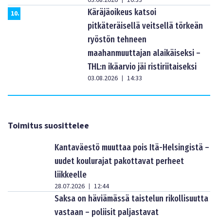
Käräjäoikeus katsoi
10
.
pitkäteräisellä veitsellä törkeän
ryöstön tehneen
maahanmuuttajan alaikäiseksi –
THL:n ikäarvio jäi ristiriitaiseksi
03.08.2026
14:33
|
Toimitus suosittelee
Kantaväestö muuttaa pois Itä-Helsingistä –
uudet koulurajat pakottavat perheet
liikkeelle
28.07.2026
12:44
|
Saksa on häviämässä taistelun rikollisuutta
vastaan – poliisit paljastavat