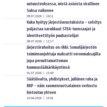
uutuusteoksessa, mistä asioista virallinen
Saksa vaikenee
09.07.2026
16:11
|
Kuka hyötyy järjestöavustuksista – selvitys
paljastaa varakkaat STEA-tuensaajat ja
identiteettityön puuhastelijat
08.07.2026
12:17
|
Järjestörahoitus on rikki: Somalijärjestön
toiminnanjohtaja maksatti veronmaksajilla
jopa peruuttamattoman
hammaslääkärikäyntinsä
01.07.2026
15:00
|
Säätiövalta, yhdistykset, julkinen raha ja
RKP – näin suomenruotsalainen verkosto
kietoutuu yhteen
10.04.2026
15:01
|