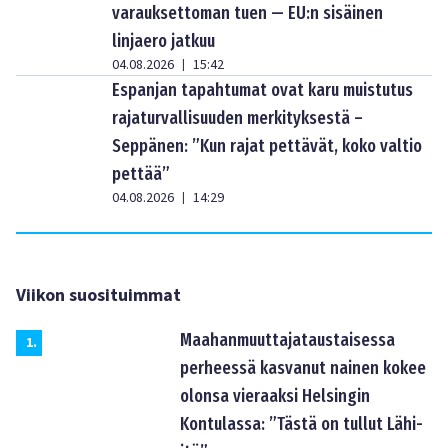
varauksettoman tuen — EU:n sisäinen
linjaero jatkuu
04.08.2026
15:42
|
Espanjan tapahtumat ovat karu muistutus
rajaturvallisuuden merkityksestä –
Seppänen: ”Kun rajat pettävät, koko valtio
pettää”
04.08.2026
14:29
|
Viikon suosituimmat
Maahanmuuttajataustaisessa
1
.
perheessä kasvanut nainen kokee
olonsa vieraaksi Helsingin
Kontulassa: ”Tästä on tullut Lähi-