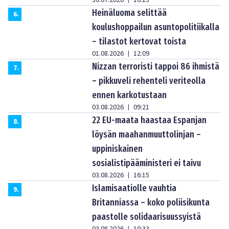
Heinäluoma selittää
6
.
koulushoppailun asuntopolitiikalla
– tilastot kertovat toista
01.08.2026
12:09
|
Nizzan terroristi tappoi 86 ihmistä
7
.
– pikkuveli rehenteli veriteolla
ennen karkotustaan
03.08.2026
09:21
|
22 EU-maata haastaa Espanjan
8
.
löysän maahanmuuttolinjan –
uppiniskainen
sosialistipääministeri ei taivu
03.08.2026
16:15
|
Islamisaatiolle vauhtia
9
.
Britanniassa – koko poliisikunta
paastolle solidaarisuussyistä
03.08.2026
10:33
|