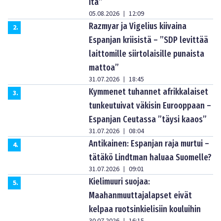
itä”
05.08.2026
12:09
|
Razmyar ja Vigelius kiivaina
2
.
Espanjan kriisistä – ”SDP levittää
laittomille siirtolaisille punaista
mattoa”
31.07.2026
18:45
|
Kymmenet tuhannet afrikkalaiset
3
.
tunkeutuivat väkisin Eurooppaan –
Espanjan Ceutassa ”täysi kaaos”
31.07.2026
08:04
|
Antikainen: Espanjan raja murtui –
4
.
tätäkö Lindtman haluaa Suomelle?
31.07.2026
09:01
|
Kielimuuri suojaa:
5
.
Maahanmuuttajalapset eivät
kelpaa ruotsinkielisiin kouluihin
30.07.2026
16:15
|