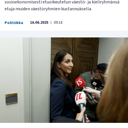
sosioekonomisesti etuoikeutetun väestö- ja kieliryhmänsä
etuja muiden väestöryhmien kustannuksella.
16.06.2025
09:18
Politiikka
|