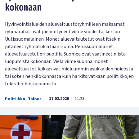
kokonaan
Hyvinvointialueiden aluevaltuustoryhmilleen maksamat
ryhmärahat ovat pienentyneet viime vuodesta, kertoo
Uutissuomalainen. Monet aluevaltuutetut ovat itsekin
pitäneet ryhmätukia liian isoina. Perussuomalaiset
aluevaltuutetut eri puolilla Suomea ovat vaatineet niistä
luopumista kokonaan. Vielä viime vuonna monet
aluevaltuustot leikkasivat mieluummin asukkaiden hoidosta
tai soten henkilökunnasta kuin harkitsivatkaan poliitikkojen
tukirahoihin kajoamista.
17.02.2026
11:23
Politiikka
,
Talous
|