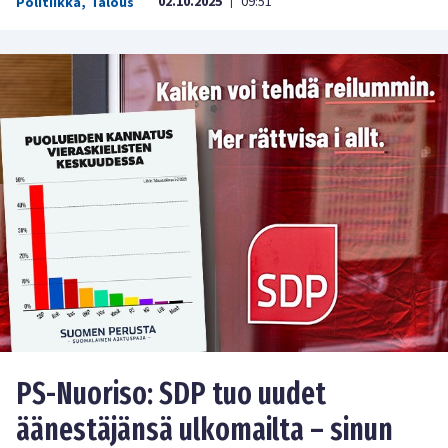
02.10.2025
09:51
Politiikka
,
Talous
|
PS-Nuoriso: SDP tuo uudet
äänestäjänsä ulkomailta – sinun