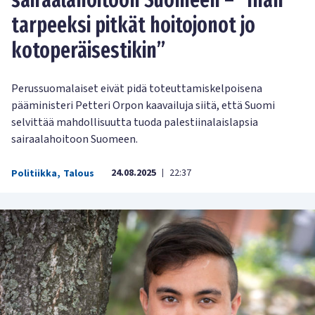
sairaalahoitoon Suomeen – ”Ihan
tarpeeksi pitkät hoitojonot jo
kotoperäisestikin”
Perussuomalaiset eivät pidä toteuttamiskelpoisena
pääministeri Petteri Orpon kaavailuja siitä, että Suomi
selvittää mahdollisuutta tuoda palestiinalaislapsia
sairaalahoitoon Suomeen.
24.08.2025
22:37
Politiikka
,
Talous
|