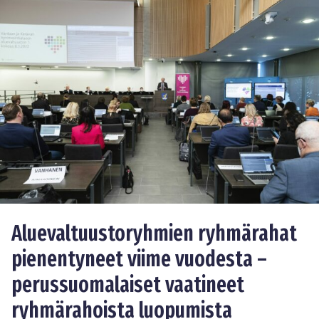
Aluevaltuustoryhmien ryhmärahat
pienentyneet viime vuodesta –
perussuomalaiset vaatineet
ryhmärahoista luopumista