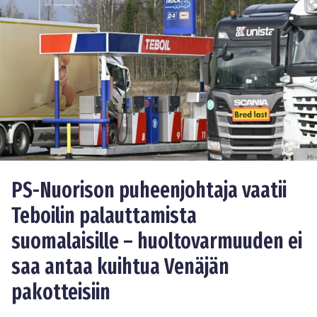
PS-Nuorison puheenjohtaja vaatii
Teboilin palauttamista
suomalaisille – huoltovarmuuden ei
saa antaa kuihtua Venäjän
pakotteisiin