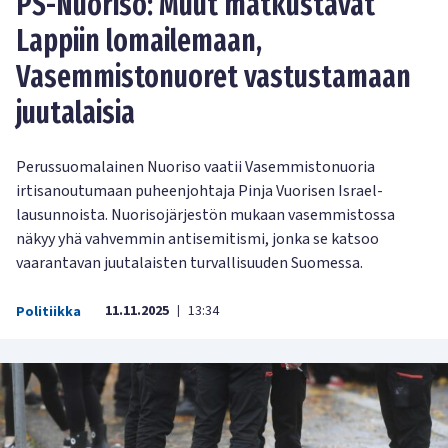
PS-Nuoriso: Muut matkustavat
Lappiin lomailemaan,
Vasemmistonuoret vastustamaan
juutalaisia
Perussuomalainen Nuoriso vaatii Vasemmistonuoria
irtisanoutumaan puheenjohtaja Pinja Vuorisen Israel-
lausunnoista. Nuorisojärjestön mukaan vasemmistossa
näkyy yhä vahvemmin antisemitismi, jonka se katsoo
vaarantavan juutalaisten turvallisuuden Suomessa.
11.11.2025
13:34
Politiikka
|