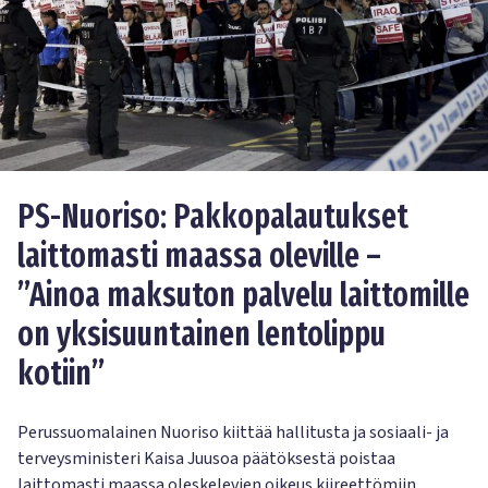
PS-Nuoriso: Pakkopalautukset
laittomasti maassa oleville –
”Ainoa maksuton palvelu laittomille
on yksisuuntainen lentolippu
kotiin”
Perussuomalainen Nuoriso kiittää hallitusta ja sosiaali- ja
terveysministeri Kaisa Juusoa päätöksestä poistaa
laittomasti maassa oleskelevien oikeus kiireettömiin