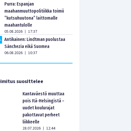
Purra: Espanjan
maahanmuuttopolitiikka toimii
”kutsuhuutona” laittomalle
maahantulolle
05.08.2026
17:37
|
Antikainen: Lindtman puolustaa
0
.
Sánchezia eikä Suomea
06.08.2026
10:37
|
imitus suosittelee
Kantaväestö muuttaa
pois Itä-Helsingistä –
uudet koulurajat
pakottavat perheet
liikkeelle
28.07.2026
12:44
|