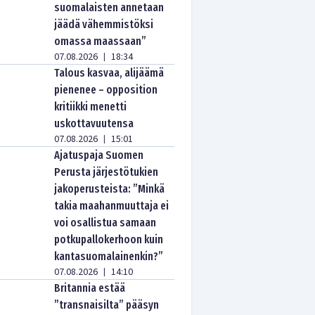
suomalaisten annetaan
jäädä vähemmistöksi
omassa maassaan”
07.08.2026
18:34
|
Talous kasvaa, alijäämä
pienenee – opposition
kritiikki menetti
uskottavuutensa
07.08.2026
15:01
|
Ajatuspaja Suomen
Perusta järjestötukien
jakoperusteista: ”Minkä
takia maahanmuuttaja ei
voi osallistua samaan
potkupallokerhoon kuin
kantasuomalainenkin?”
07.08.2026
14:10
|
Britannia estää
”transnaisilta” pääsyn