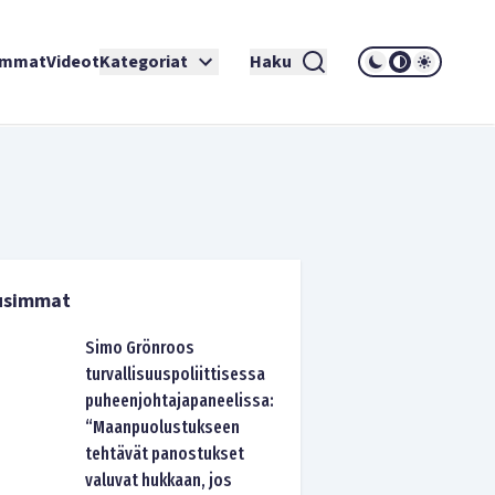
immat
Videot
Kategoriat
Haku
usimmat
Simo Grönroos
turvallisuuspoliittisessa
puheenjohtajapaneelissa:
“Maanpuolustukseen
tehtävät panostukset
valuvat hukkaan, jos