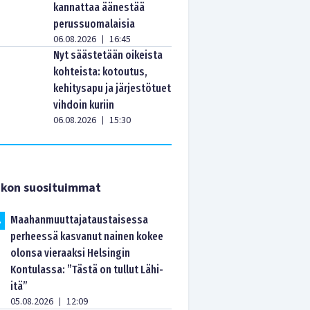
kannattaa äänestää
perussuomalaisia
06.08.2026
16:45
|
Nyt säästetään oikeista
kohteista: kotoutus,
kehitysapu ja järjestötuet
vihdoin kuriin
06.08.2026
15:30
|
ikon suosituimmat
Maahanmuuttajataustaisessa
.
perheessä kasvanut nainen kokee
olonsa vieraaksi Helsingin
Kontulassa: ”Tästä on tullut Lähi-
itä”
05.08.2026
12:09
|