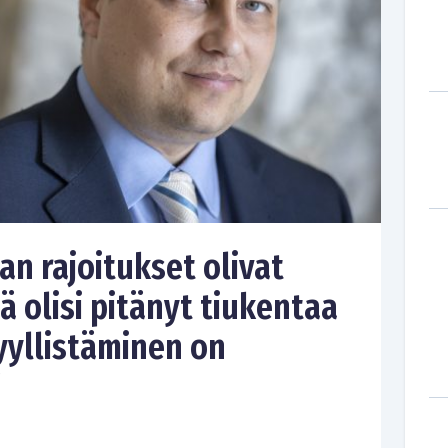
n rajoitukset olivat
tä olisi pitänyt tiukentaa
yyllistäminen on
”