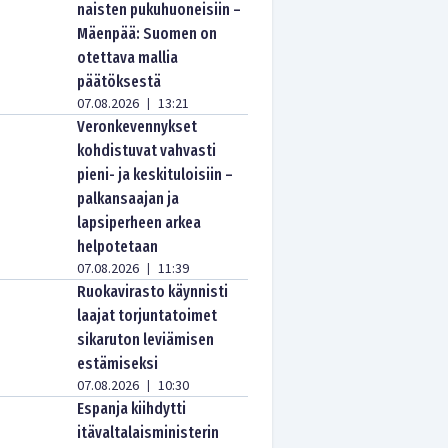
naisten pukuhuoneisiin –
Mäenpää: Suomen on
otettava mallia
päätöksestä
07.08.2026
13:21
|
Veronkevennykset
kohdistuvat vahvasti
pieni- ja keskituloisiin –
palkansaajan ja
lapsiperheen arkea
helpotetaan
07.08.2026
11:39
|
Ruokavirasto käynnisti
laajat torjuntatoimet
sikaruton leviämisen
estämiseksi
07.08.2026
10:30
|
Espanja kiihdytti
itävaltalaisministerin