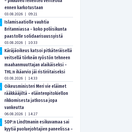
– pikkuveli rehenteli veriteolla
ennen karkotustaan
03.08.2026
09:21
|
Islamisaatiolle vauhtia
.
Britanniassa – koko poliisikunta
paastolle solidaarisuussyistä
03.08.2026
10:33
|
Käräjäoikeus katsoi pitkäteräisellä
.
veitsellä törkeän ryöstön tehneen
maahanmuuttajan alaikäiseksi –
THL:n ikäarvio jäi ristiriitaiseksi
03.08.2026
14:33
|
Oikeusministeri Meri vie eläimet
.
rääkkääjiltä – eläintenpitokiellon
rikkomisesta jatkossa jopa
vankeutta
06.08.2026
14:27
|
SDP:n Lindtmanin esikuvamaa sai
.
kyytiä puoluejohtajien paneelissa –