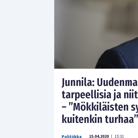
Junnila: Uudenmaa
tarpeellisia ja nii
– ”Mökkiläisten s
kuitenkin turhaa
15.04.2020
15:31
Politiikka
|