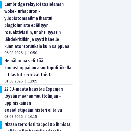
Cambridge rekrytoi tosielämän
.
woke-Turhapuron –
yliopistomaailma ihastui
plagioinnista epäiltyyn
rotuaktivistiin, unohti tyystin
lähdekritiikin ja syyti hänelle
kunniatohtoruuksia kuin saippuaa
06.08.2026
10:50
|
Heinäluoma selittää
.
koulushoppailun asuntopolitiikalla
– tilastot kertovat toista
01.08.2026
12:09
|
22 EU-maata haastaa Espanjan
.
löysän maahanmuuttolinjan –
uppiniskainen
sosialistipääministeri ei taivu
03.08.2026
16:15
|
Nizzan terroristi tappoi 86 ihmistä
.