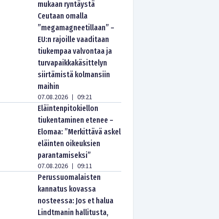
mukaan ryntäystä
Ceutaan omalla
”megamagneetillaan” –
EU:n rajoille vaaditaan
tiukempaa valvontaa ja
turvapaikkakäsittelyn
siirtämistä kolmansiin
maihin
07.08.2026
09:21
|
Eläintenpitokiellon
tiukentaminen etenee –
Elomaa: ”Merkittävä askel
eläinten oikeuksien
parantamiseksi”
07.08.2026
09:11
|
Perussuomalaisten
kannatus kovassa
nosteessa: Jos et halua
Lindtmanin hallitusta,