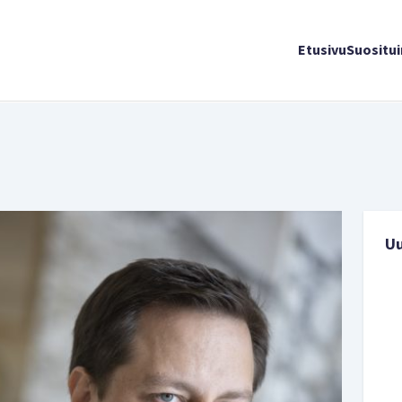
Etusivu
Suositu
U