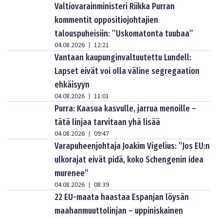
Valtiovarainministeri Riikka Purran
kommentit oppositiojohtajien
talouspuheisiin: ”Uskomatonta tuubaa”
04.08.2026
12:21
|
Vantaan kaupunginvaltuutettu Lundell:
Lapset eivät voi olla väline segregaation
ehkäisyyn
04.08.2026
11:01
|
Purra: Kaasua kasvulle, jarrua menoille –
tätä linjaa tarvitaan yhä lisää
04.08.2026
09:47
|
Varapuheenjohtaja Joakim Vigelius: ”Jos EU:n
ulkorajat eivät pidä, koko Schengenin idea
murenee”
04.08.2026
08:39
|
22 EU-maata haastaa Espanjan löysän
maahanmuuttolinjan – uppiniskainen