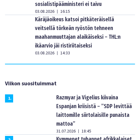
sosialistipääministeri ei taivu
03.08.2026
16:15
|
Käräjäoikeus katsoi pitkäteräisellä
veitsellä törkeän ryöstön tehneen
maahanmuuttajan alaikäiseksi – THL:n
ikäarvio jäi ristiriitaiseksi
03.08.2026
14:33
|
Viikon suosituimmat
Razmyar ja Vigelius kiivaina
1
.
Espanjan kriisistä – ”SDP levittää
laittomille siirtolaisille punaista
mattoa”
31.07.2026
18:45
|
Kymmenet tuhannet afrikkalaiset
2
.