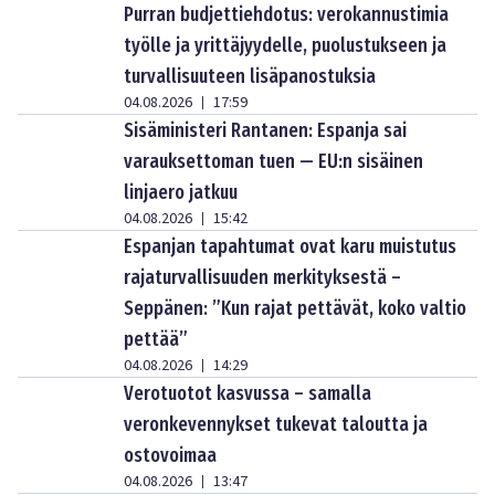
Purran budjettiehdotus: verokannustimia
työlle ja yrittäjyydelle, puolustukseen ja
turvallisuuteen lisäpanostuksia
04.08.2026
17:59
|
Sisäministeri Rantanen: Espanja sai
varauksettoman tuen — EU:n sisäinen
linjaero jatkuu
04.08.2026
15:42
|
Espanjan tapahtumat ovat karu muistutus
rajaturvallisuuden merkityksestä –
Seppänen: ”Kun rajat pettävät, koko valtio
pettää”
04.08.2026
14:29
|
Verotuotot kasvussa – samalla
veronkevennykset tukevat taloutta ja
ostovoimaa
04.08.2026
13:47
|