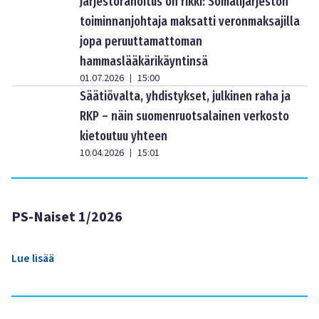
Järjestörahoitus on rikki: Somalijärjestön
toiminnanjohtaja maksatti veronmaksajilla
jopa peruuttamattoman
hammaslääkärikäyntinsä
01.07.2026
15:00
|
Säätiövalta, yhdistykset, julkinen raha ja
RKP – näin suomenruotsalainen verkosto
kietoutuu yhteen
10.04.2026
15:01
|
PS-Naiset 1/2026
Lue lisää