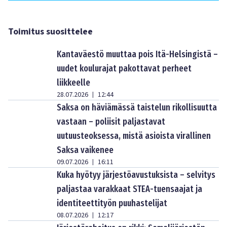
Toimitus suosittelee
Kantaväestö muuttaa pois Itä-Helsingistä –
uudet koulurajat pakottavat perheet
liikkeelle
28.07.2026
12:44
|
Saksa on häviämässä taistelun rikollisuutta
vastaan – poliisit paljastavat
uutuusteoksessa, mistä asioista virallinen
Saksa vaikenee
09.07.2026
16:11
|
Kuka hyötyy järjestöavustuksista – selvitys
paljastaa varakkaat STEA-tuensaajat ja
identiteettityön puuhastelijat
08.07.2026
12:17
|