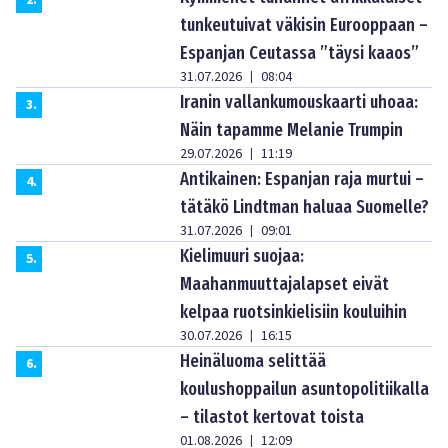
tunkeutuivat väkisin Eurooppaan –
Espanjan Ceutassa ”täysi kaaos”
31.07.2026
08:04
|
Iranin vallankumouskaarti uhoaa:
3
.
Näin tapamme Melanie Trumpin
29.07.2026
11:19
|
Antikainen: Espanjan raja murtui –
4
.
tätäkö Lindtman haluaa Suomelle?
31.07.2026
09:01
|
Kielimuuri suojaa:
5
.
Maahanmuuttajalapset eivät
kelpaa ruotsinkielisiin kouluihin
30.07.2026
16:15
|
Heinäluoma selittää
6
.
koulushoppailun asuntopolitiikalla
– tilastot kertovat toista
01.08.2026
12:09
|