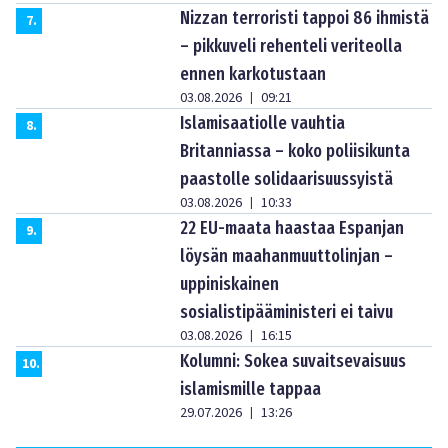
Nizzan terroristi tappoi 86 ihmistä
7
.
– pikkuveli rehenteli veriteolla
ennen karkotustaan
03.08.2026
09:21
|
Islamisaatiolle vauhtia
8
.
Britanniassa – koko poliisikunta
paastolle solidaarisuussyistä
03.08.2026
10:33
|
22 EU-maata haastaa Espanjan
9
.
löysän maahanmuuttolinjan –
uppiniskainen
sosialistipääministeri ei taivu
03.08.2026
16:15
|
Kolumni: Sokea suvaitsevaisuus
10
.
islamismille tappaa
29.07.2026
13:26
|