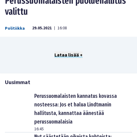
Perussuomalaisten puoluehallitus
valittu
29.05.2021
16:08
Politiikka
|
Lataa lisää +
Uusimmat
Perussuomalaisten kannatus kovassa
nosteessa: Jos et halua Lindtmanin
hallitusta, kannattaa äänestää
perussuomalaisia
16:45
Nyt säästetään oikeista kohteista: