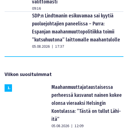
välittömästi
09:16
SDP:n Lindtmanin esikuvamaa sai kyytiä
puoluejohtajien paneelissa – Purra:
Espanjan maahanmuuttopolitiikka toimii
”kutsuhuutona” laittomalle maahantulolle
05.08.2026
17:37
|
Viikon suosituimmat
Maahanmuuttajataustaisessa
1
.
perheessä kasvanut nainen kokee
olonsa vieraaksi Helsingin
Kontulassa: ”Tästä on tullut Lähi-
itä”
05.08.2026
12:09
|