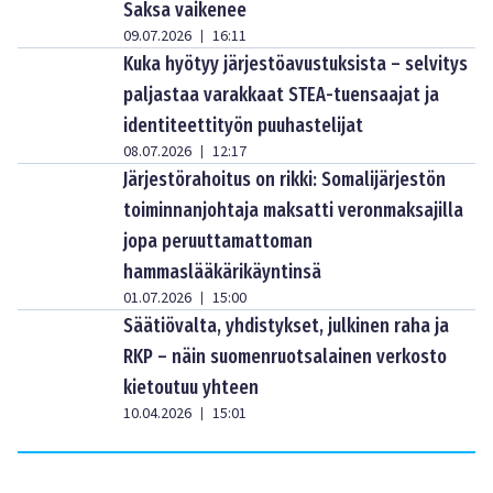
Saksa vaikenee
09.07.2026
16:11
|
Kuka hyötyy järjestöavustuksista – selvitys
paljastaa varakkaat STEA-tuensaajat ja
identiteettityön puuhastelijat
08.07.2026
12:17
|
Järjestörahoitus on rikki: Somalijärjestön
toiminnanjohtaja maksatti veronmaksajilla
jopa peruuttamattoman
hammaslääkärikäyntinsä
01.07.2026
15:00
|
Säätiövalta, yhdistykset, julkinen raha ja
RKP – näin suomenruotsalainen verkosto
kietoutuu yhteen
10.04.2026
15:01
|