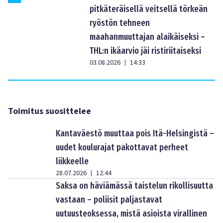
pitkäteräisellä veitsellä törkeän
ryöstön tehneen
maahanmuuttajan alaikäiseksi –
THL:n ikäarvio jäi ristiriitaiseksi
03.08.2026
14:33
|
Toimitus suosittelee
Kantaväestö muuttaa pois Itä-Helsingistä –
uudet koulurajat pakottavat perheet
liikkeelle
28.07.2026
12:44
|
Saksa on häviämässä taistelun rikollisuutta
vastaan – poliisit paljastavat
uutuusteoksessa, mistä asioista virallinen