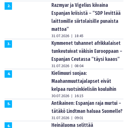
Razmyar ja Vigelius kiivaina
2
.
Espanjan kriisistä – ”SDP levittää
laittomille siirtolaisille punaista
mattoa”
31.07.2026
18:45
|
Kymmenet tuhannet afrikkalaiset
3
.
tunkeutuivat väkisin Eurooppaan –
Espanjan Ceutassa ”täysi kaaos”
31.07.2026
08:04
|
Kielimuuri suojaa:
4
.
Maahanmuuttajalapset eivät
kelpaa ruotsinkielisiin kouluihin
30.07.2026
16:15
|
Antikainen: Espanjan raja murtui –
5
.
tätäkö Lindtman haluaa Suomelle?
31.07.2026
09:01
|
Heinäluoma selittää
6
.