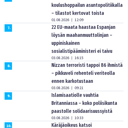
koulushoppailun asuntopolitiikalla
– tilastot kertovat toista
01.08.2026
12:09
|
22 EU-maata haastaa Espanjan
7
.
löysän maahanmuuttolinjan –
uppiniskainen
sosialistipääministeri ei taivu
03.08.2026
16:15
|
Nizzan terroristi tappoi 86 ihmistä
8
.
– pikkuveli rehenteli veriteolla
ennen karkotustaan
03.08.2026
09:21
|
Islamisaatiolle vauhtia
9
.
Britanniassa – koko poliisikunta
paastolle solidaarisuussyistä
03.08.2026
10:33
|
Käräjäoikeus katsoi
10
.