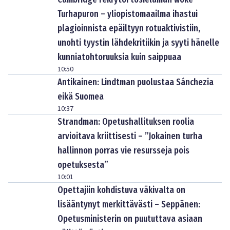
Turhapuron – yliopistomaailma ihastui
plagioinnista epäiltyyn rotuaktivistiin,
unohti tyystin lähdekritiikin ja syyti hänelle
kunniatohtoruuksia kuin saippuaa
10:50
Antikainen: Lindtman puolustaa Sánchezia
eikä Suomea
10:37
Strandman: Opetushallituksen roolia
arvioitava kriittisesti – ”Jokainen turha
hallinnon porras vie resursseja pois
opetuksesta”
10:01
Opettajiin kohdistuva väkivalta on
lisääntynyt merkittävästi – Seppänen:
Opetusministerin on puututtava asiaan