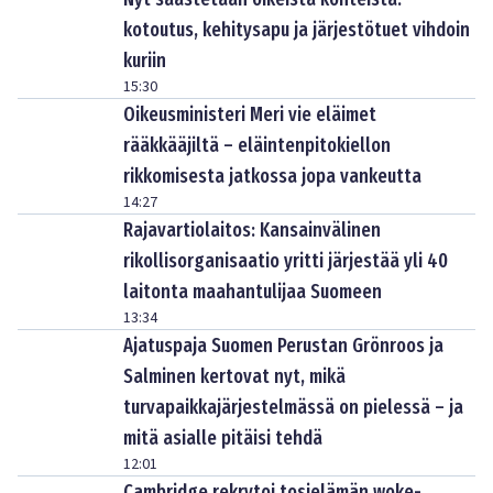
kotoutus, kehitysapu ja järjestötuet vihdoin
kuriin
15:30
Oikeusministeri Meri vie eläimet
rääkkääjiltä – eläintenpitokiellon
rikkomisesta jatkossa jopa vankeutta
14:27
Rajavartiolaitos: Kansainvälinen
rikollisorganisaatio yritti järjestää yli 40
laitonta maahantulijaa Suomeen
13:34
Ajatuspaja Suomen Perustan Grönroos ja
Salminen kertovat nyt, mikä
turvapaikkajärjestelmässä on pielessä – ja
mitä asialle pitäisi tehdä
12:01
Cambridge rekrytoi tosielämän woke-