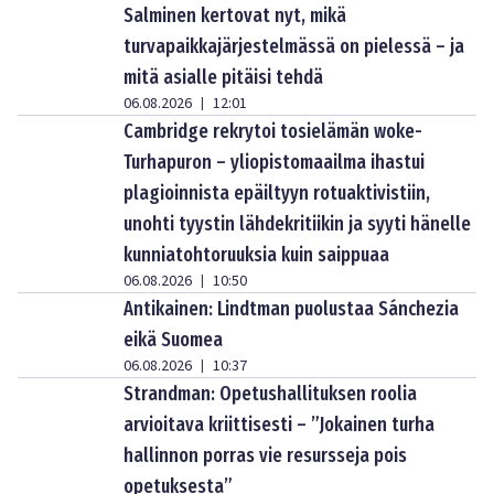
Salminen kertovat nyt, mikä
turvapaikkajärjestelmässä on pielessä – ja
mitä asialle pitäisi tehdä
06.08.2026
12:01
|
Cambridge rekrytoi tosielämän woke-
Turhapuron – yliopistomaailma ihastui
plagioinnista epäiltyyn rotuaktivistiin,
unohti tyystin lähdekritiikin ja syyti hänelle
kunniatohtoruuksia kuin saippuaa
06.08.2026
10:50
|
Antikainen: Lindtman puolustaa Sánchezia
eikä Suomea
06.08.2026
10:37
|
Strandman: Opetushallituksen roolia
arvioitava kriittisesti – ”Jokainen turha
hallinnon porras vie resursseja pois
opetuksesta”