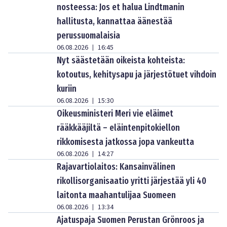
nosteessa: Jos et halua Lindtmanin
hallitusta, kannattaa äänestää
perussuomalaisia
06.08.2026
16:45
|
Nyt säästetään oikeista kohteista:
kotoutus, kehitysapu ja järjestötuet vihdoin
kuriin
06.08.2026
15:30
|
Oikeusministeri Meri vie eläimet
rääkkääjiltä – eläintenpitokiellon
rikkomisesta jatkossa jopa vankeutta
06.08.2026
14:27
|
Rajavartiolaitos: Kansainvälinen
rikollisorganisaatio yritti järjestää yli 40
laitonta maahantulijaa Suomeen
06.08.2026
13:34
|
Ajatuspaja Suomen Perustan Grönroos ja