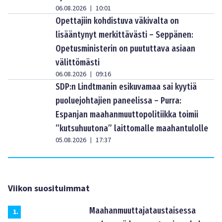
06.08.2026
10:01
|
Opettajiin kohdistuva väkivalta on
lisääntynyt merkittävästi – Seppänen:
Opetusministerin on puututtava asiaan
välittömästi
06.08.2026
09:16
|
SDP:n Lindtmanin esikuvamaa sai kyytiä
puoluejohtajien paneelissa – Purra:
Espanjan maahanmuuttopolitiikka toimii
”kutsuhuutona” laittomalle maahantulolle
05.08.2026
17:37
|
Viikon suosituimmat
Maahanmuuttajataustaisessa
1
.