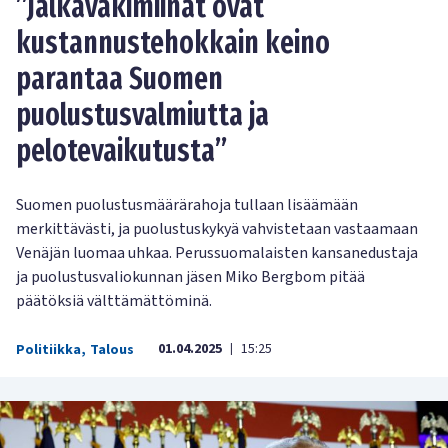
”Jalkaväkimiinat ovat
kustannustehokkain keino
parantaa Suomen
puolustusvalmiutta ja
pelotevaikutusta”
Suomen puolustusmäärärahoja tullaan lisäämään
merkittävästi, ja puolustuskykyä vahvistetaan vastaamaan
Venäjän luomaa uhkaa. Perussuomalaisten kansanedustaja
ja puolustusvaliokunnan jäsen Miko Bergbom pitää
päätöksiä välttämättöminä.
01.04.2025
15:25
Politiikka
,
Talous
|