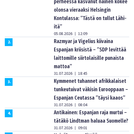
perheessä kasvanut nainen kokee
olonsa vieraaksi Helsingin
Kontulassa: ”Tästä on tullut Lähi-
itä”
05.08.2026
12:09
|
Razmyar ja Vigelius kiivaina
2
.
Espanjan kriisistä – ”SDP levittää
laittomille siirtolaisille punaista
mattoa”
31.07.2026
18:45
|
Kymmenet tuhannet afrikkalaiset
3
.
tunkeutuivat väkisin Eurooppaan –
Espanjan Ceutassa ”täysi kaaos”
31.07.2026
08:04
|
Antikainen: Espanjan raja murtui –
4
.
tätäkö Lindtman haluaa Suomelle?
31.07.2026
09:01
|