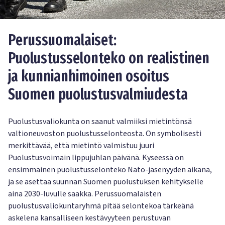
Perussuomalaiset:
Puolustusselonteko on realistinen
ja kunnianhimoinen osoitus
Suomen puolustusvalmiudesta
Puolustusvaliokunta on saanut valmiiksi mietintönsä
valtioneuvoston puolustusselonteosta. On symbolisesti
merkittävää, että mietintö valmistuu juuri
Puolustusvoimain lippujuhlan päivänä. Kyseessä on
ensimmäinen puolustusselonteko Nato-jäsenyyden aikana,
ja se asettaa suunnan Suomen puolustuksen kehitykselle
aina 2030-luvulle saakka. Perussuomalaisten
puolustusvaliokuntaryhmä pitää selontekoa tärkeänä
askelena kansalliseen kestävyyteen perustuvan