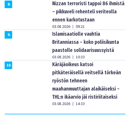
Nizzan terroristi tappoi 86 ihmistä
8
.
– pikkuveli rehenteli veriteolla
ennen karkotustaan
03.08.2026
09:21
|
Islamisaatiolle vauhtia
9
.
Britanniassa – koko poliisikunta
paastolle solidaarisuussyistä
03.08.2026
10:33
|
Käräjäoikeus katsoi
10
.
pitkäteräisellä veitsellä törkeän
ryöstön tehneen
maahanmuuttajan alaikäiseksi –
THL:n ikäarvio jäi ristiriitaiseksi
03.08.2026
14:33
|