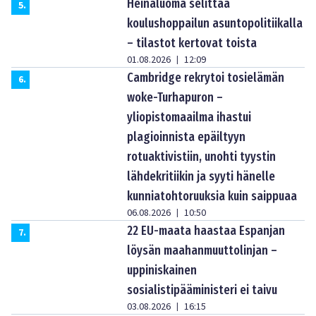
Heinäluoma selittää
5
.
koulushoppailun asuntopolitiikalla
– tilastot kertovat toista
01.08.2026
12:09
|
Cambridge rekrytoi tosielämän
6
.
woke-Turhapuron –
yliopistomaailma ihastui
plagioinnista epäiltyyn
rotuaktivistiin, unohti tyystin
lähdekritiikin ja syyti hänelle
kunniatohtoruuksia kuin saippuaa
06.08.2026
10:50
|
22 EU-maata haastaa Espanjan
7
.
löysän maahanmuuttolinjan –
uppiniskainen
sosialistipääministeri ei taivu
03.08.2026
16:15
|