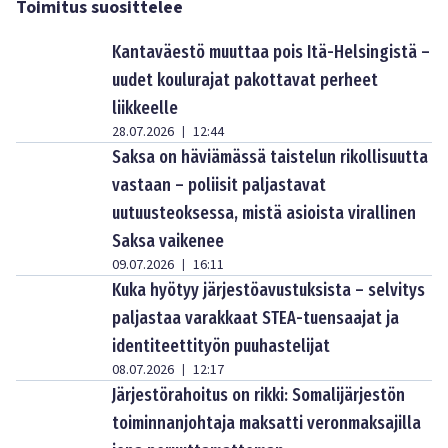
Toimitus suosittelee
Kantaväestö muuttaa pois Itä-Helsingistä –
uudet koulurajat pakottavat perheet
liikkeelle
28.07.2026
12:44
|
Saksa on häviämässä taistelun rikollisuutta
vastaan – poliisit paljastavat
uutuusteoksessa, mistä asioista virallinen
Saksa vaikenee
09.07.2026
16:11
|
Kuka hyötyy järjestöavustuksista – selvitys
paljastaa varakkaat STEA-tuensaajat ja
identiteettityön puuhastelijat
08.07.2026
12:17
|
Järjestörahoitus on rikki: Somalijärjestön
toiminnanjohtaja maksatti veronmaksajilla