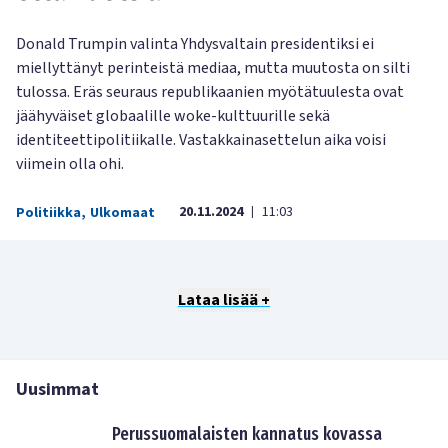
Donald Trumpin valinta Yhdysvaltain presidentiksi ei
miellyttänyt perinteistä mediaa, mutta muutosta on silti
tulossa. Eräs seuraus republikaanien myötätuulesta ovat
jäähyväiset globaalille woke-kulttuurille sekä
identiteettipolitiikalle. Vastakkainasettelun aika voisi
viimein olla ohi.
20.11.2024
11:03
Politiikka
,
Ulkomaat
|
Lataa lisää +
Uusimmat
Perussuomalaisten kannatus kovassa