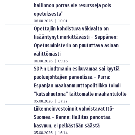
hallinnon porras vie resursseja pois
opetuksesta”
06.08.2026
10:01
|
Opettajiin kohdistuva väkivalta on
lisääntynyt merkittävästi – Seppänen:
Opetusministerin on puututtava asiaan
välittömästi
06.08.2026
09:16
|
SDP:n Lindtmanin esikuvamaa sai kyytiä
puoluejohtajien paneelissa – Purra:
Espanjan maahanmuuttopolitiikka toimii
”kutsuhuutona” laittomalle maahantulolle
05.08.2026
17:37
|
Liikenneinvestoinnit vahvistavat Itä-
Suomea – Ranne: Hallitus panostaa
kasvuun, ei pelkästään säästä
05.08.2026
16:14
|