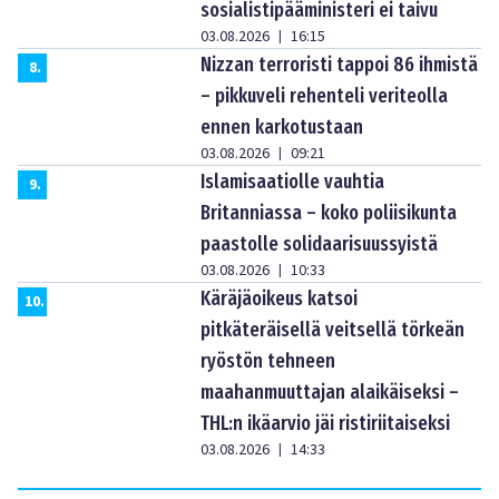
sosialistipääministeri ei taivu
03.08.2026
16:15
|
Nizzan terroristi tappoi 86 ihmistä
8
.
– pikkuveli rehenteli veriteolla
ennen karkotustaan
03.08.2026
09:21
|
Islamisaatiolle vauhtia
9
.
Britanniassa – koko poliisikunta
paastolle solidaarisuussyistä
03.08.2026
10:33
|
Käräjäoikeus katsoi
10
.
pitkäteräisellä veitsellä törkeän
ryöstön tehneen
maahanmuuttajan alaikäiseksi –
THL:n ikäarvio jäi ristiriitaiseksi
03.08.2026
14:33
|