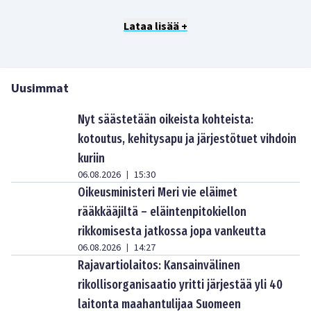
Lataa lisää +
Uusimmat
Nyt säästetään oikeista kohteista:
kotoutus, kehitysapu ja järjestötuet vihdoin
kuriin
06.08.2026
15:30
|
Oikeusministeri Meri vie eläimet
rääkkääjiltä – eläintenpitokiellon
rikkomisesta jatkossa jopa vankeutta
06.08.2026
14:27
|
Rajavartiolaitos: Kansainvälinen
rikollisorganisaatio yritti järjestää yli 40
laitonta maahantulijaa Suomeen