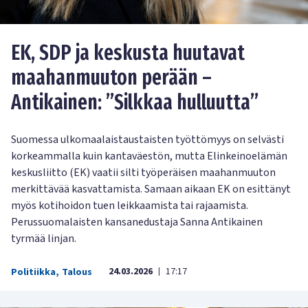
EK, SDP ja keskusta huutavat
maahanmuuton perään –
Antikainen: ”Silkkaa hulluutta”
Suomessa ulkomaalaistaustaisten työttömyys on selvästi
korkeammalla kuin kantaväestön, mutta Elinkeinoelämän
keskusliitto (EK) vaatii silti työperäisen maahanmuuton
merkittävää kasvattamista. Samaan aikaan EK on esittänyt
myös kotihoidon tuen leikkaamista tai rajaamista.
Perussuomalaisten kansanedustaja Sanna Antikainen
tyrmää linjan.
24.03.2026
17:17
Politiikka
,
Talous
|