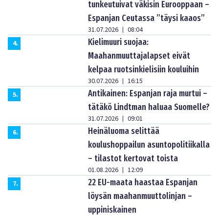
tunkeutuivat väkisin Eurooppaan –
Espanjan Ceutassa ”täysi kaaos”
31.07.2026
08:04
|
Kielimuuri suojaa:
4
.
Maahanmuuttajalapset eivät
kelpaa ruotsinkielisiin kouluihin
30.07.2026
16:15
|
Antikainen: Espanjan raja murtui –
5
.
tätäkö Lindtman haluaa Suomelle?
31.07.2026
09:01
|
Heinäluoma selittää
6
.
koulushoppailun asuntopolitiikalla
– tilastot kertovat toista
01.08.2026
12:09
|
22 EU-maata haastaa Espanjan
7
.
löysän maahanmuuttolinjan –
uppiniskainen