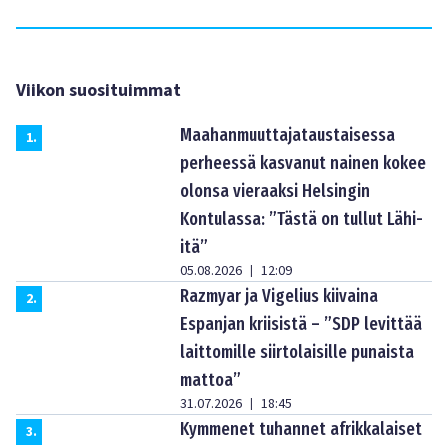
Viikon suosituimmat
Maahanmuuttajataustaisessa
1
.
perheessä kasvanut nainen kokee
olonsa vieraaksi Helsingin
Kontulassa: ”Tästä on tullut Lähi-
itä”
05.08.2026
12:09
|
Razmyar ja Vigelius kiivaina
2
.
Espanjan kriisistä – ”SDP levittää
laittomille siirtolaisille punaista
mattoa”
31.07.2026
18:45
|
Kymmenet tuhannet afrikkalaiset
3
.