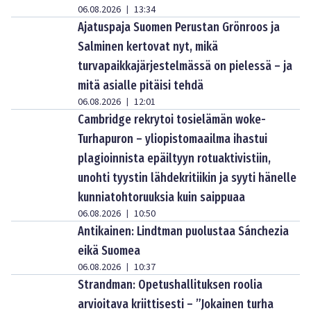
06.08.2026
13:34
|
Ajatuspaja Suomen Perustan Grönroos ja
Salminen kertovat nyt, mikä
turvapaikkajärjestelmässä on pielessä – ja
mitä asialle pitäisi tehdä
06.08.2026
12:01
|
Cambridge rekrytoi tosielämän woke-
Turhapuron – yliopistomaailma ihastui
plagioinnista epäiltyyn rotuaktivistiin,
unohti tyystin lähdekritiikin ja syyti hänelle
kunniatohtoruuksia kuin saippuaa
06.08.2026
10:50
|
Antikainen: Lindtman puolustaa Sánchezia
eikä Suomea
06.08.2026
10:37
|
Strandman: Opetushallituksen roolia
arvioitava kriittisesti – ”Jokainen turha