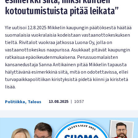
kotoutumistuista pitää leikata”
Yle uutisoi 12.8.2025 Mikkelin kaupungin päätöksestä häätää
suomalaisia vuokralaisia kodeistaan vastaanottokeskuksen
tieltä. Rivitalot vuokraa jatkossa Luona Oy, jolla on
vastaanottokeskus naapurissa. Asukkaat pitävät kaupungin
ratkaisua epäoikeudenmukaisena. Perussuomalaisten
kansanedustaja Sanna Antikainen pitää Mikkelin tapausta
hälyttävänä esimerkkinä siitä, mitä on odotettavissa, ellei
turvapaikkapolitiikan kiristyksistä pidetä kiinni ja kiristetä
lisää.
13.08.2025
10:57
Politiikka
,
Talous
|