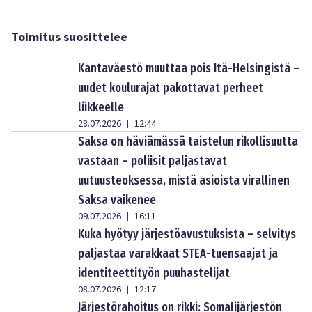
Toimitus suosittelee
Kantaväestö muuttaa pois Itä-Helsingistä –
uudet koulurajat pakottavat perheet
liikkeelle
28.07.2026
12:44
|
Saksa on häviämässä taistelun rikollisuutta
vastaan – poliisit paljastavat
uutuusteoksessa, mistä asioista virallinen
Saksa vaikenee
09.07.2026
16:11
|
Kuka hyötyy järjestöavustuksista – selvitys
paljastaa varakkaat STEA-tuensaajat ja
identiteettityön puuhastelijat
08.07.2026
12:17
|
Järjestörahoitus on rikki: Somalijärjestön