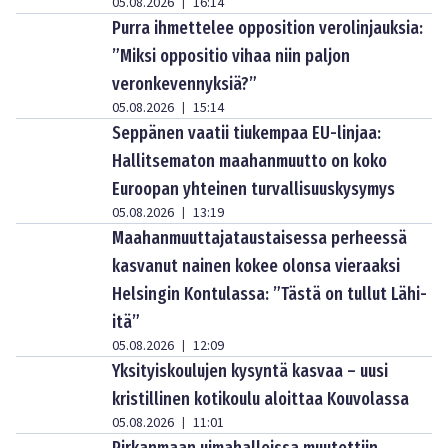
05.08.2026
16:14
|
Purra ihmettelee opposition verolinjauksia:
”Miksi oppositio vihaa niin paljon
veronkevennyksiä?”
05.08.2026
15:14
|
Seppänen vaatii tiukempaa EU-linjaa:
Hallitsematon maahanmuutto on koko
Euroopan yhteinen turvallisuuskysymys
05.08.2026
13:19
|
Maahanmuuttajataustaisessa perheessä
kasvanut nainen kokee olonsa vieraaksi
Helsingin Kontulassa: ”Tästä on tullut Lähi-
itä”
05.08.2026
12:09
|
Yksityiskoulujen kysyntä kasvaa – uusi
kristillinen kotikoulu aloittaa Kouvolassa
05.08.2026
11:01
|