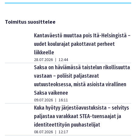
Toimitus suosittelee
Kantaväestö muuttaa pois Itä-Helsingistä –
uudet koulurajat pakottavat perheet
liikkeelle
28.07.2026
12:44
|
Saksa on häviämässä taistelun rikollisuutta
vastaan – poliisit paljastavat
uutuusteoksessa, mistä asioista virallinen
Saksa vaikenee
09.07.2026
16:11
|
Kuka hyötyy järjestöavustuksista – selvitys
paljastaa varakkaat STEA-tuensaajat ja
identiteettityön puuhastelijat
08.07.2026
12:17
|