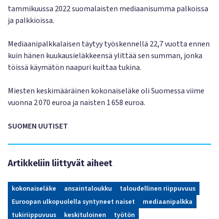
tammikuussa 2022 suomalaisten mediaanisumma palkoissa
ja palkkioissa.
Mediaanipalkkalaisen täytyy työskennellä 22,7 vuotta ennen
kuin hänen kuukausieläkkeensä ylittää sen summan, jonka
töissä käymätön naapuri kuittaa tukina.
Miesten keskimääräinen kokonaiseläke oli Suomessa viime
vuonna 2 070 euroa ja naisten 1 658 euroa.
SUOMEN UUTISET
Artikkeliin liittyvät aiheet
kokonaiseläke
ansaintaloukku
taloudellinen riippuvuus
Euroopan ulkopuolella syntyneet naiset
mediaanipalkka
tukiriippuvuus
keskituloinen
työtön