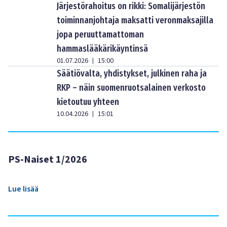
Järjestörahoitus on rikki: Somalijärjestön
toiminnanjohtaja maksatti veronmaksajilla
jopa peruuttamattoman
hammaslääkärikäyntinsä
01.07.2026
15:00
|
Säätiövalta, yhdistykset, julkinen raha ja
RKP – näin suomenruotsalainen verkosto
kietoutuu yhteen
10.04.2026
15:01
|
PS-Naiset 1/2026
Lue lisää