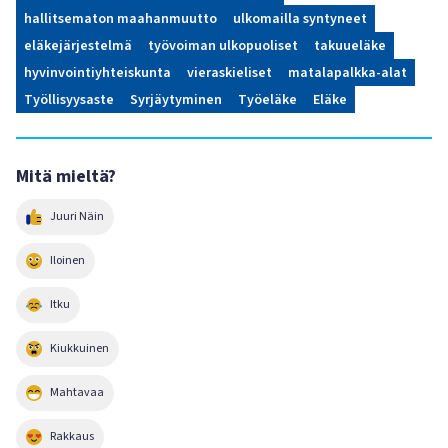
hallitsematon maahanmuutto
ulkomailla syntyneet
eläkejärjestelmä
työvoiman ulkopuoliset
takuueläke
hyvinvointiyhteiskunta
vieraskieliset
matalapalkka-alat
Työllisyysaste
Syrjäytyminen
Työeläke
Eläke
Mitä mieltä?
Juuri Näin
Iloinen
Itku
Kiukkuinen
Mahtavaa
Rakkaus