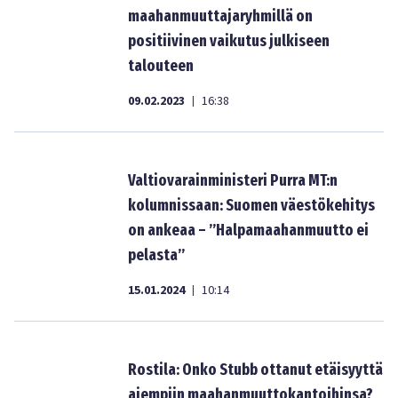
maahanmuuttajaryhmillä on
positiivinen vaikutus julkiseen
talouteen
09.02.2023
16:38
|
Valtiovarainministeri Purra MT:n
kolumnissaan: Suomen väestökehitys
on ankeaa – ”Halpamaahanmuutto ei
pelasta”
15.01.2024
10:14
|
Rostila: Onko Stubb ottanut etäisyyttä
aiempiin maahanmuuttokantoihinsa?