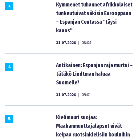
Kymmenet tuhannet afrikkalaiset
3
.
tunkeutuivat väkisin Eurooppaan
– Espanjan Ceutassa ”täysi
kaaos”
31.07.2026
08:04
|
Antikainen: Espanjan raja murtui –
4
.
tätäkö Lindtman haluaa
Suomelle?
31.07.2026
09:01
|
Kielimuuri suojaa:
5
.
Maahanmuuttajalapset eivät
kelpaa ruotsinkielisiin kouluihin