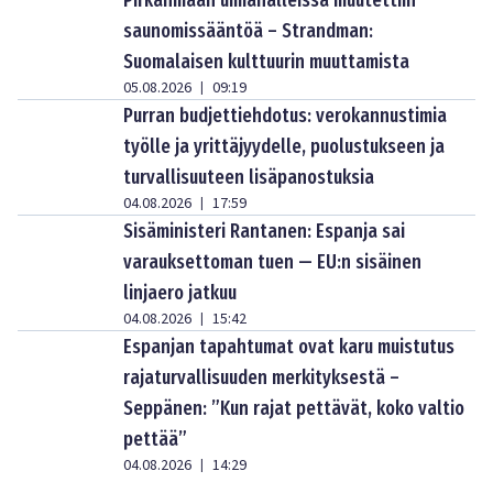
Pirkanmaan uimahalleissa muutettiin
saunomissääntöä – Strandman:
Suomalaisen kulttuurin muuttamista
05.08.2026
09:19
|
Purran budjettiehdotus: verokannustimia
työlle ja yrittäjyydelle, puolustukseen ja
turvallisuuteen lisäpanostuksia
04.08.2026
17:59
|
Sisäministeri Rantanen: Espanja sai
varauksettoman tuen — EU:n sisäinen
linjaero jatkuu
04.08.2026
15:42
|
Espanjan tapahtumat ovat karu muistutus
rajaturvallisuuden merkityksestä –
Seppänen: ”Kun rajat pettävät, koko valtio
pettää”
04.08.2026
14:29
|