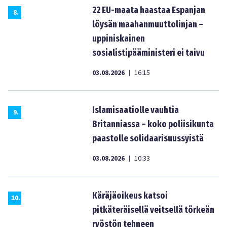
22 EU-maata haastaa Espanjan
8
.
löysän maahanmuuttolinjan –
uppiniskainen
sosialistipääministeri ei taivu
03.08.2026
16:15
|
Islamisaatiolle vauhtia
9
.
Britanniassa – koko poliisikunta
paastolle solidaarisuussyistä
03.08.2026
10:33
|
Käräjäoikeus katsoi
10
.
pitkäteräisellä veitsellä törkeän
ryöstön tehneen