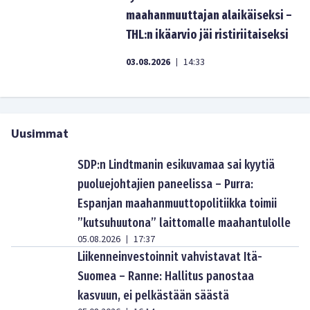
maahanmuuttajan alaikäiseksi –
THL:n ikäarvio jäi ristiriitaiseksi
03.08.2026
14:33
|
Uusimmat
SDP:n Lindtmanin esikuvamaa sai kyytiä
puoluejohtajien paneelissa – Purra:
Espanjan maahanmuuttopolitiikka toimii
”kutsuhuutona” laittomalle maahantulolle
05.08.2026
17:37
|
Liikenneinvestoinnit vahvistavat Itä-
Suomea – Ranne: Hallitus panostaa
kasvuun, ei pelkästään säästä