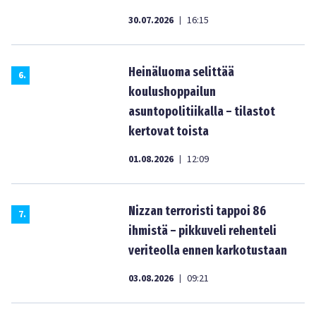
30.07.2026
16:15
|
Heinäluoma selittää
6
.
koulushoppailun
asuntopolitiikalla – tilastot
kertovat toista
01.08.2026
12:09
|
Nizzan terroristi tappoi 86
7
.
ihmistä – pikkuveli rehenteli
veriteolla ennen karkotustaan
03.08.2026
09:21
|