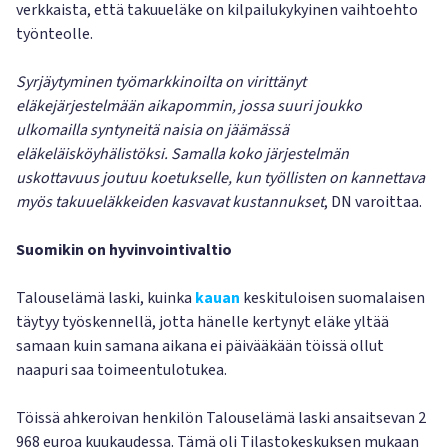
verkkaista, että takuueläke on kilpailukykyinen vaihtoehto
työnteolle.
Syrjäytyminen työmarkkinoilta on virittänyt
eläkejärjestelmään aikapommin, jossa suuri joukko
ulkomailla syntyneitä naisia on jäämässä
eläkeläisköyhälistöksi. Samalla koko järjestelmän
uskottavuus joutuu koetukselle, kun työllisten on kannettava
myös takuueläkkeiden kasvavat kustannukset
, DN varoittaa.
Suomikin on hyvinvointivaltio
Talouselämä laski, kuinka
kauan
keskituloisen suomalaisen
täytyy työskennellä, jotta hänelle kertynyt eläke yltää
samaan kuin samana aikana ei päivääkään töissä ollut
naapuri saa toimeentulotukea.
Töissä ahkeroivan henkilön Talouselämä laski ansaitsevan 2
968 euroa kuukaudessa. Tämä oli Tilastokeskuksen mukaan