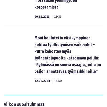
moraalisen ylemmyyden
korostamista”
20.11.2023
19:33
|
Moni koulutettu viisikymppinen
kohtaa työllistymisen vaikeudet –
Purra kehottaa myös
työnantajapuolta katsomaan peiliin:
”Ryhmässä on suuria osaajia, joilla on
paljon annettavaa työmarkkinoille”
12.02.2024
14:50
|
Viikon suosituimmat