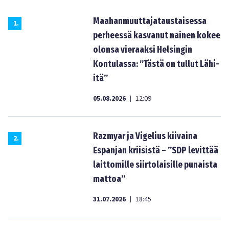
Maahanmuuttajataustaisessa
1
.
perheessä kasvanut nainen kokee
olonsa vieraaksi Helsingin
Kontulassa: ”Tästä on tullut Lähi-
itä”
05.08.2026
12:09
|
Razmyar ja Vigelius kiivaina
2
.
Espanjan kriisistä – ”SDP levittää
laittomille siirtolaisille punaista
mattoa”
31.07.2026
18:45
|