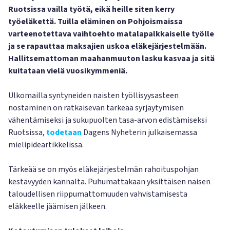
Ruotsissa vailla työtä, eikä heille siten kerry
työeläkettä. Tuilla eläminen on Pohjoismaissa
varteenotettava vaihtoehto matalapalkkaiselle työlle
ja se rapauttaa maksajien uskoa eläkejärjestelmään.
Hallitsemattoman maahanmuuton lasku kasvaa ja sitä
kuitataan vielä vuosikymmeniä.
Ulkomailla syntyneiden naisten työllisyysasteen
nostaminen on ratkaisevan tärkeää syrjäytymisen
vähentämiseksi ja sukupuolten tasa-arvon edistämiseksi
Ruotsissa,
todetaan
Dagens Nyheterin julkaisemassa
mielipideartikkelissa.
Tärkeää se on myös eläkejärjestelmän rahoituspohjan
kestävyyden kannalta. Puhumattakaan yksittäisen naisen
taloudellisen riippumattomuuden vahvistamisesta
eläkkeelle jäämisen jälkeen.