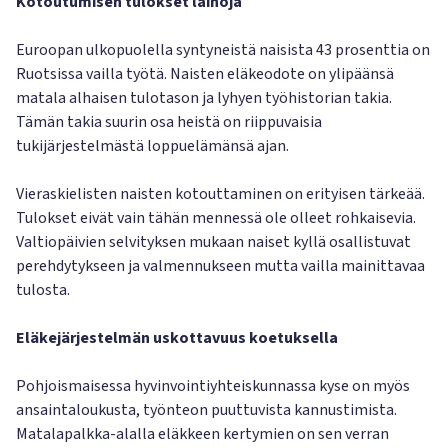
Kotoutumisen tulokset laihoja
Euroopan ulkopuolella syntyneistä naisista 43 prosenttia on
Ruotsissa vailla työtä. Naisten eläkeodote on ylipäänsä
matala alhaisen tulotason ja lyhyen työhistorian takia.
Tämän takia suurin osa heistä on riippuvaisia
tukijärjestelmästä loppuelämänsä ajan.
Vieraskielisten naisten kotouttaminen on erityisen tärkeää.
Tulokset eivät vain tähän mennessä ole olleet rohkaisevia.
Valtiopäivien selvityksen mukaan naiset kyllä osallistuvat
perehdytykseen ja valmennukseen mutta vailla mainittavaa
tulosta.
Eläkejärjestelmän uskottavuus koetuksella
Pohjoismaisessa hyvinvointiyhteiskunnassa kyse on myös
ansaintaloukusta, työnteon puuttuvista kannustimista.
Matalapalkka-alalla eläkkeen kertymien on sen verran