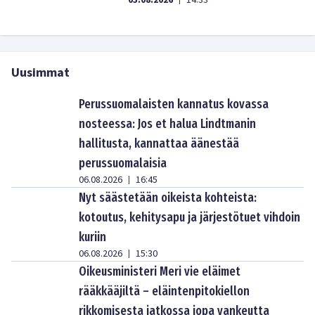
03.08.2026
14:33
Uusimmat
Perussuomalaisten kannatus kovassa
nosteessa: Jos et halua Lindtmanin
hallitusta, kannattaa äänestää
perussuomalaisia
06.08.2026
16:45
|
Nyt säästetään oikeista kohteista:
kotoutus, kehitysapu ja järjestötuet vihdoin
kuriin
06.08.2026
15:30
|
Oikeusministeri Meri vie eläimet
rääkkääjiltä – eläintenpitokiellon
rikkomisesta jatkossa jopa vankeutta