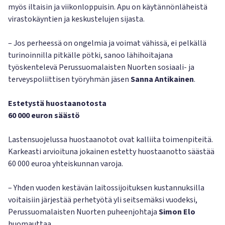
myös iltaisin ja viikonloppuisin. Apu on käytännönläheistä
virastokäyntien ja keskustelujen sijasta.
– Jos perheessä on ongelmia ja voimat vähissä, ei pelkällä
turinoinnilla pitkälle pötki, sanoo lähihoitajana
työskentelevä Perussuomalaisten Nuorten sosiaali- ja
terveyspoliittisen työryhmän jäsen
Sanna Antikainen
.
Estetystä huostaanotosta
60 000 euron säästö
Lastensuojelussa huostaanotot ovat kalliita toimenpiteitä.
Karkeasti arvioituna jokainen estetty huostaanotto säästää
60 000 euroa yhteiskunnan varoja.
– Yhden vuoden kestävän laitossijoituksen kustannuksilla
voitaisiin järjestää perhetyötä yli seitsemäksi vuodeksi,
Perussuomalaisten Nuorten puheenjohtaja
Simon Elo
huomauttaa.