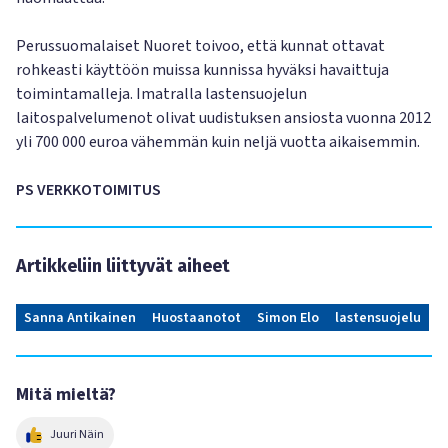
Perussuomalaiset Nuoret toivoo, että kunnat ottavat
rohkeasti käyttöön muissa kunnissa hyväksi havaittuja
toimintamalleja. Imatralla lastensuojelun
laitospalvelumenot olivat uudistuksen ansiosta vuonna 2012
yli 700 000 euroa vähemmän kuin neljä vuotta aikaisemmin.
PS VERKKOTOIMITUS
Artikkeliin liittyvät aiheet
Sanna Antikainen
Huostaanotot
Simon Elo
lastensuojelu
Mitä mieltä?
Juuri Näin