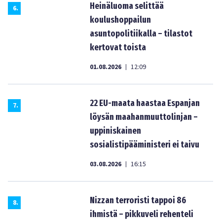
Heinäluoma selittää
6
.
koulushoppailun
asuntopolitiikalla – tilastot
kertovat toista
01.08.2026
12:09
|
22 EU-maata haastaa Espanjan
7
.
löysän maahanmuuttolinjan –
uppiniskainen
sosialistipääministeri ei taivu
03.08.2026
16:15
|
Nizzan terroristi tappoi 86
8
.
ihmistä – pikkuveli rehenteli