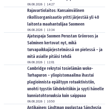
06.08.2026
14:27
|
Rajavartiolaitos: Kansainvälinen
rikollisorganisaatio yritti järjestää yli 40
laitonta maahantulijaa Suomeen
06.08.2026
13:34
|
Ajatuspaja Suomen Perustan Grönroos ja
Salminen kertovat nyt, mikä
turvapaikkajärjestelmässä on pielessä – ja
mitä asialle pitäisi tehdä
06.08.2026
12:01
|
Cambridge rekrytoi tosielämän woke-
Turhapuron – yliopistomaailma ihastui
plagioinnista epäiltyyn rotuaktivistiin,
unohti tyystin lähdekritiikin ja syyti hänelle
kunniatohtoruuksia kuin saippuaa
06.08.2026
10:50
|
Antikainen: Lindtman puolustaa Sánchezia