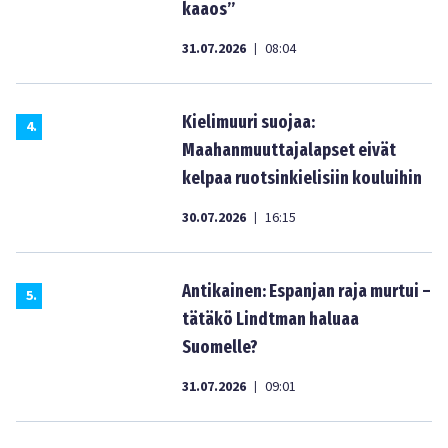
kaaos”
31.07.2026
08:04
|
Kielimuuri suojaa:
4
.
Maahanmuuttajalapset eivät
kelpaa ruotsinkielisiin kouluihin
30.07.2026
16:15
|
Antikainen: Espanjan raja murtui –
5
.
tätäkö Lindtman haluaa
Suomelle?
31.07.2026
09:01
|