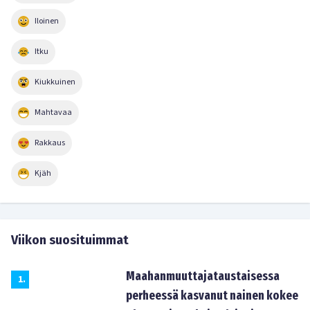
Iloinen
Itku
Kiukkuinen
Mahtavaa
Rakkaus
Kjäh
Viikon suosituimmat
Maahanmuuttajataustaisessa
1
.
perheessä kasvanut nainen kokee