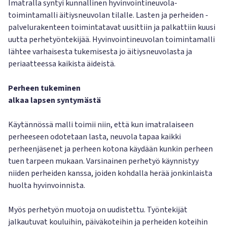
Imatralla syntyi kunnallinen hyvinvointineuvola-
toimintamalli äitiysneuvolan tilalle. Lasten ja perheiden -
palvelurakenteen toimintatavat uusittiin ja palkattiin kuusi
uutta perhetyöntekijää. Hyvinvointineuvolan toimintamalli
lähtee varhaisesta tukemisesta jo äitiysneuvolasta ja
periaatteessa kaikista äideistä.
Perheen tukeminen
alkaa lapsen syntymästä
Käytännössä malli toimii niin, että kun imatralaiseen
perheeseen odotetaan lasta, neuvola tapaa kaikki
perheenjäsenet ja perheen kotona käydään kunkin perheen
tuen tarpeen mukaan. Varsinainen perhetyö käynnistyy
niiden perheiden kanssa, joiden kohdalla herää jonkinlaista
huolta hyvinvoinnista.
Myös perhetyön muotoja on uudistettu. Työntekijät
jalkautuvat kouluihin, päiväkoteihin ja perheiden koteihin