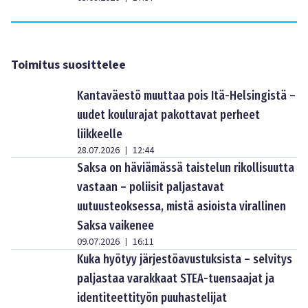
Toimitus suosittelee
Kantaväestö muuttaa pois Itä-Helsingistä –
uudet koulurajat pakottavat perheet
liikkeelle
28.07.2026
12:44
|
Saksa on häviämässä taistelun rikollisuutta
vastaan – poliisit paljastavat
uutuusteoksessa, mistä asioista virallinen
Saksa vaikenee
09.07.2026
16:11
|
Kuka hyötyy järjestöavustuksista – selvitys
paljastaa varakkaat STEA-tuensaajat ja
identiteettityön puuhastelijat