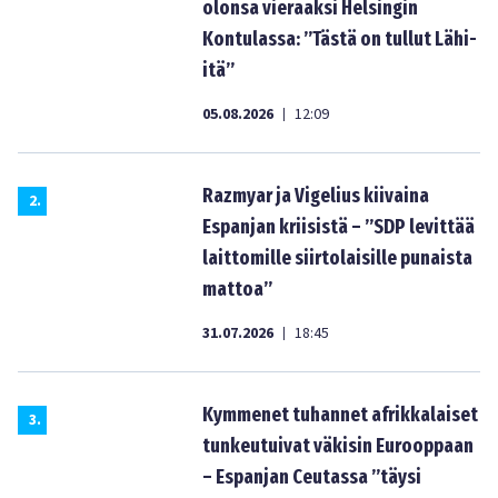
olonsa vieraaksi Helsingin
Kontulassa: ”Tästä on tullut Lähi-
itä”
05.08.2026
12:09
|
Razmyar ja Vigelius kiivaina
2
.
Espanjan kriisistä – ”SDP levittää
laittomille siirtolaisille punaista
mattoa”
31.07.2026
18:45
|
Kymmenet tuhannet afrikkalaiset
3
.
tunkeutuivat väkisin Eurooppaan
– Espanjan Ceutassa ”täysi