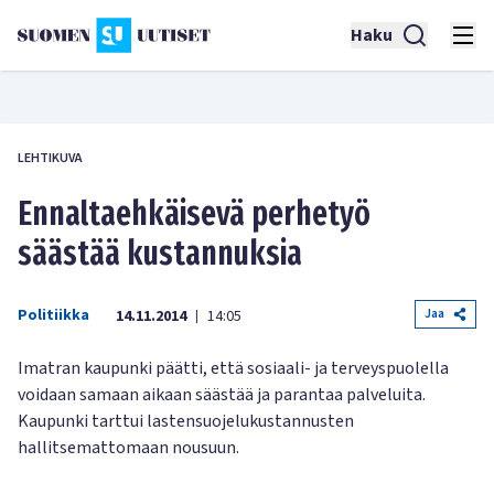
Haku
LEHTIKUVA
Ennaltaehkäisevä perhetyö
säästää kustannuksia
Politiikka
Jaa
14.11.2014
14:05
|
Imatran kaupunki päätti, että sosiaali- ja terveyspuolella
voidaan samaan aikaan säästää ja parantaa palveluita.
Kaupunki tarttui lastensuojelukustannusten
hallitsemattomaan nousuun.