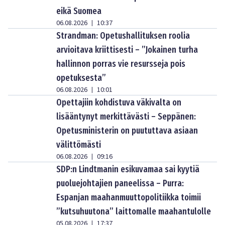
eikä Suomea
06.08.2026
10:37
|
Strandman: Opetushallituksen roolia
arvioitava kriittisesti – ”Jokainen turha
hallinnon porras vie resursseja pois
opetuksesta”
06.08.2026
10:01
|
Opettajiin kohdistuva väkivalta on
lisääntynyt merkittävästi – Seppänen:
Opetusministerin on puututtava asiaan
välittömästi
06.08.2026
09:16
|
SDP:n Lindtmanin esikuvamaa sai kyytiä
puoluejohtajien paneelissa – Purra:
Espanjan maahanmuuttopolitiikka toimii
”kutsuhuutona” laittomalle maahantulolle
05.08.2026
17:37
|