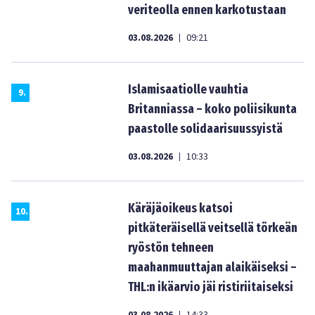
veriteolla ennen karkotustaan
03.08.2026
09:21
|
Islamisaatiolle vauhtia
9
.
Britanniassa – koko poliisikunta
paastolle solidaarisuussyistä
03.08.2026
10:33
|
Käräjäoikeus katsoi
10
.
pitkäteräisellä veitsellä törkeän
ryöstön tehneen
maahanmuuttajan alaikäiseksi –
THL:n ikäarvio jäi ristiriitaiseksi
|