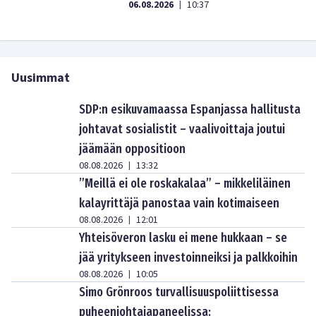
06.08.2026
10:37
|
Uusimmat
SDP:n esikuvamaassa Espanjassa hallitusta
johtavat sosialistit – vaalivoittaja joutui
jäämään oppositioon
08.08.2026
13:32
|
”Meillä ei ole roskakalaa” – mikkeliläinen
kalayrittäjä panostaa vain kotimaiseen
08.08.2026
12:01
|
Yhteisöveron lasku ei mene hukkaan – se
jää yritykseen investoinneiksi ja palkkoihin
08.08.2026
10:05
|
Simo Grönroos turvallisuuspoliittisessa
puheenjohtajapaneelissa: