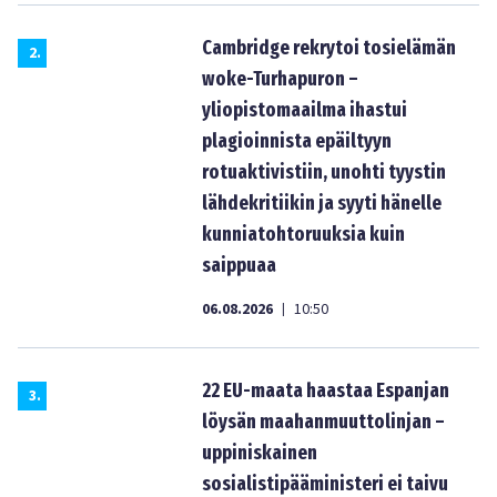
Cambridge rekrytoi tosielämän
2
.
woke-Turhapuron –
yliopistomaailma ihastui
plagioinnista epäiltyyn
rotuaktivistiin, unohti tyystin
lähdekritiikin ja syyti hänelle
kunniatohtoruuksia kuin
saippuaa
06.08.2026
10:50
|
22 EU-maata haastaa Espanjan
3
.
löysän maahanmuuttolinjan –
uppiniskainen
sosialistipääministeri ei taivu