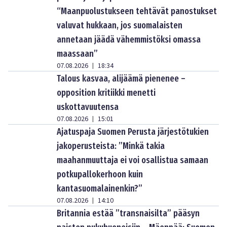
“Maanpuolustukseen tehtävät panostukset
valuvat hukkaan, jos suomalaisten
annetaan jäädä vähemmistöksi omassa
maassaan”
07.08.2026
18:34
|
Talous kasvaa, alijäämä pienenee –
opposition kritiikki menetti
uskottavuutensa
07.08.2026
15:01
|
Ajatuspaja Suomen Perusta järjestötukien
jakoperusteista: ”Minkä takia
maahanmuuttaja ei voi osallistua samaan
potkupallokerhoon kuin
kantasuomalainenkin?”
07.08.2026
14:10
|
Britannia estää ”transnaisilta” pääsyn