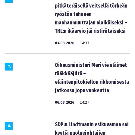
pitkäteräisellä veitsellä törkeän
ryöstön tehneen
maahanmuuttajan alaikäiseksi –
THL:n ikäarvio jäi ristiriitaiseksi
03.08.2026
14:33
|
Oikeusministeri Meri vie eläimet
7
.
rääkkääjiltä –
eläintenpitokiellon rikkomisesta
jatkossa jopa vankeutta
06.08.2026
14:27
|
SDP:n Lindtmanin esikuvamaa sai
8
.
kyytiä puoluejohtajien