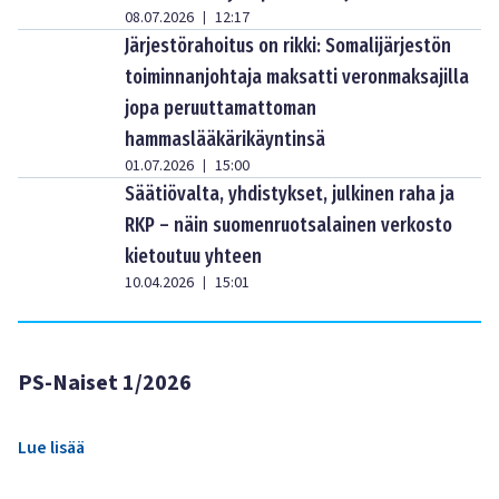
08.07.2026
12:17
|
Järjestörahoitus on rikki: Somalijärjestön
toiminnanjohtaja maksatti veronmaksajilla
jopa peruuttamattoman
hammaslääkärikäyntinsä
01.07.2026
15:00
|
Säätiövalta, yhdistykset, julkinen raha ja
RKP – näin suomenruotsalainen verkosto
kietoutuu yhteen
10.04.2026
15:01
|
PS-Naiset 1/2026
Lue lisää