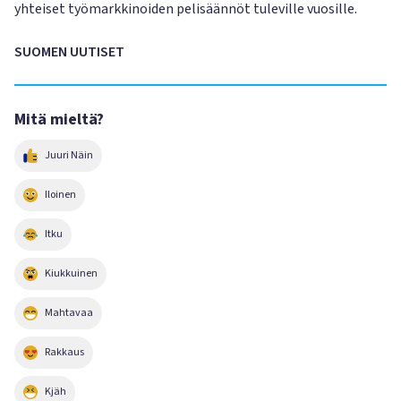
yhteiset työmarkkinoiden pelisäännöt tuleville vuosille.
SUOMEN UUTISET
Mitä mieltä?
Juuri Näin
Iloinen
Itku
Kiukkuinen
Mahtavaa
Rakkaus
Kjäh