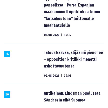
paneelissa – Purra: Espanjan
maahanmuuttopolitiikka toimii
”kutsuhuutona” laittomalle
maahantulolle
05.08.2026
17:37
|
Talous kasvaa, alijäämä pienenee
9
.
– opposition kritiikki menetti
uskottavuutensa
07.08.2026
15:01
|
Antikainen: Lindtman puolustaa
10
.
Sánchezia eikä Suomea