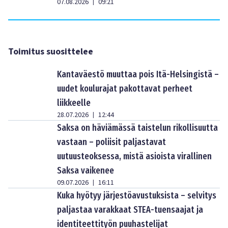
07.08.2026
09:21
|
Toimitus suosittelee
Kantaväestö muuttaa pois Itä-Helsingistä –
uudet koulurajat pakottavat perheet
liikkeelle
28.07.2026
12:44
|
Saksa on häviämässä taistelun rikollisuutta
vastaan – poliisit paljastavat
uutuusteoksessa, mistä asioista virallinen
Saksa vaikenee
09.07.2026
16:11
|
Kuka hyötyy järjestöavustuksista – selvitys
paljastaa varakkaat STEA-tuensaajat ja
identiteettityön puuhastelijat