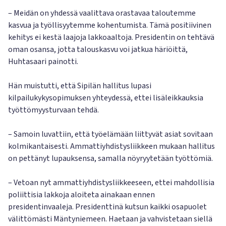
– Meidän on yhdessä vaalittava orastavaa taloutemme
kasvua ja työllisyytemme kohentumista. Tämä positiivinen
kehitys ei kestä laajoja lakkoaaltoja. Presidentin on tehtävä
oman osansa, jotta talouskasvu voi jatkua häriöittä,
Huhtasaari painotti.
Hän muistutti, että Sipilän hallitus lupasi
kilpailukykysopimuksen yhteydessä, ettei lisäleikkauksia
työttömyysturvaan tehdä.
– Samoin luvattiin, että työelämään liittyvät asiat sovitaan
kolmikantaisesti. Ammattiyhdistysliikkeen mukaan hallitus
on pettänyt lupauksensa, samalla nöyryytetään työttömiä.
– Vetoan nyt ammattiyhdistysliikkeeseen, ettei mahdollisia
poliittisia lakkoja aloiteta ainakaan ennen
presidentinvaaleja. Presidenttinä kutsun kaikki osapuolet
välittömästi Mäntyniemeen. Haetaan ja vahvistetaan siellä