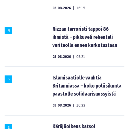
03.08.2026
16:15
|
Nizzan terroristi tappoi 86
4
.
ihmistä – pikkuveli rehenteli
veriteolla ennen karkotustaan
03.08.2026
09:21
|
Islamisaatiolle vauhtia
5
.
Britanniassa – koko poliisikunta
paastolle solidaarisuussyistä
03.08.2026
10:33
|
Käräjäoikeus katsoi
6
.