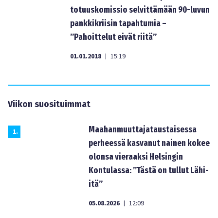
totuuskomissio selvittämään 90-luvun
pankkikriisin tapahtumia –
”Pahoittelut eivät riitä”
01.01.2018
15:19
|
Viikon suosituimmat
Maahanmuuttajataustaisessa
1
.
perheessä kasvanut nainen kokee
olonsa vieraaksi Helsingin
Kontulassa: ”Tästä on tullut Lähi-
itä”
05.08.2026
12:09
|