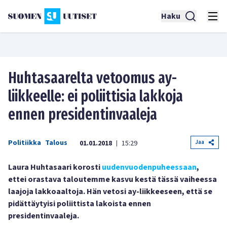
Haku
Huhtasaarelta vetoomus ay-
liikkeelle: ei poliittisia lakkoja
ennen presidentinvaaleja
Politiikka
Talous
Jaa
01.01.2018
15:29
|
Laura Huhtasaari korosti
uudenvuodenpuheessaan
,
ettei orastava taloutemme kasvu kestä tässä vaiheessa
laajoja lakkoaaltoja. Hän vetosi ay-liikkeeseen, että se
pidättäytyisi poliittista lakoista ennen
presidentinvaaleja.