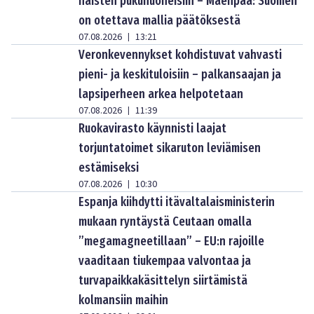
naisten pukuhuoneisiin – Mäenpää: Suomen
on otettava mallia päätöksestä
07.08.2026
13:21
|
Veronkevennykset kohdistuvat vahvasti
pieni- ja keskituloisiin – palkansaajan ja
lapsiperheen arkea helpotetaan
07.08.2026
11:39
|
Ruokavirasto käynnisti laajat
torjuntatoimet sikaruton leviämisen
estämiseksi
07.08.2026
10:30
|
Espanja kiihdytti itävaltalaisministerin
mukaan ryntäystä Ceutaan omalla
”megamagneetillaan” – EU:n rajoille
vaaditaan tiukempaa valvontaa ja
turvapaikkakäsittelyn siirtämistä
kolmansiin maihin