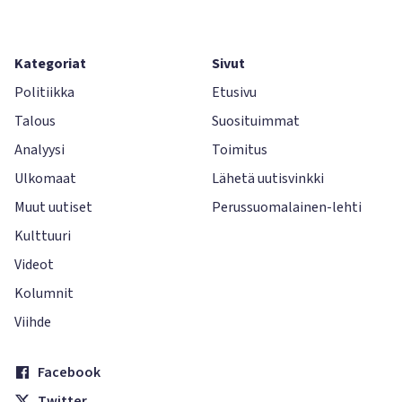
Kategoriat
Sivut
Politiikka
Etusivu
Talous
Suosituimmat
Analyysi
Toimitus
Ulkomaat
Lähetä uutisvinkki
Muut uutiset
Perussuomalainen-lehti
Kulttuuri
Videot
Kolumnit
Viihde
Facebook
Twitter