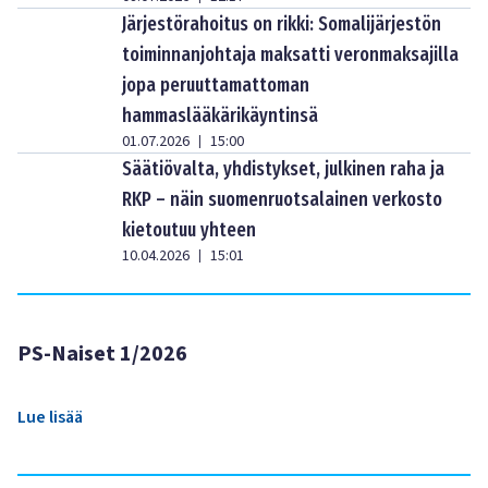
Järjestörahoitus on rikki: Somalijärjestön
toiminnanjohtaja maksatti veronmaksajilla
jopa peruuttamattoman
hammaslääkärikäyntinsä
01.07.2026
15:00
|
Säätiövalta, yhdistykset, julkinen raha ja
RKP – näin suomenruotsalainen verkosto
kietoutuu yhteen
10.04.2026
15:01
|
PS-Naiset 1/2026
Lue lisää