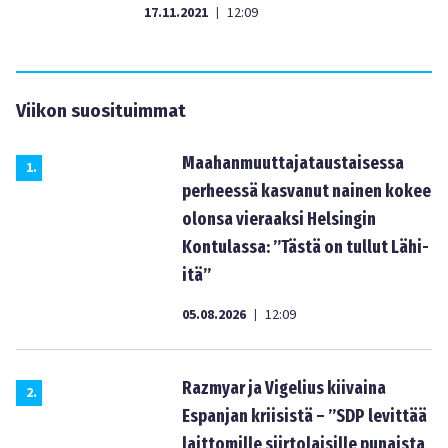
17.11.2021
12:09
|
Viikon suosituimmat
Maahanmuuttajataustaisessa
1
.
perheessä kasvanut nainen kokee
olonsa vieraaksi Helsingin
Kontulassa: ”Tästä on tullut Lähi-
itä”
05.08.2026
12:09
|
Razmyar ja Vigelius kiivaina
2
.
Espanjan kriisistä – ”SDP levittää
laittomille siirtolaisille punaista