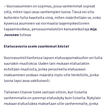
– Vuoroasuminen on sopimus, jossa vanhemmat sopivat
siitä, miten lapsi asuu vanhempien luona. Tässä voi olla
kuitenkin tulla haasteita siinä, miten määritellään se, onko
kyseessä asuminen vai normaalia laajempikestoinen
tapaamisoikeus, perussuomalaisten kansanedustaja
Arja
Juvonen
toteaa.
Elatusavusta usein suurimmat kiistat
Vuoroasumistilanteissa lapsen elatusapumaksuihin voi tulla
suuriakin muutoksia. Uuden lain mukaan elatuslakiin
esitetään muutosta, jonka perusteella elatusavun
maksaminen voidaan määrätä myös sille henkilölle, jonka
luona lapsi asuu vakituisesti.
Tällainen tilanne tulee vastaan silloin, kun toisella
vanhemmalla on parempi elatuskyky kuin toisella. Nykylain
mukaan elatustukea maksetaan sille vanhemmalle, jonka