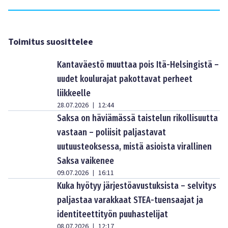
Toimitus suosittelee
Kantaväestö muuttaa pois Itä-Helsingistä –
uudet koulurajat pakottavat perheet
liikkeelle
28.07.2026
12:44
|
Saksa on häviämässä taistelun rikollisuutta
vastaan – poliisit paljastavat
uutuusteoksessa, mistä asioista virallinen
Saksa vaikenee
09.07.2026
16:11
|
Kuka hyötyy järjestöavustuksista – selvitys
paljastaa varakkaat STEA-tuensaajat ja
identiteettityön puuhastelijat
08.07.2026
12:17
|