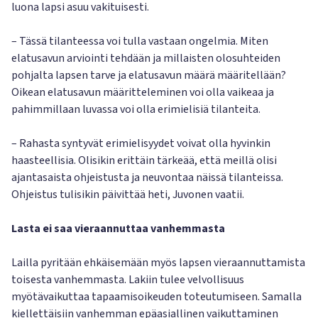
luona lapsi asuu vakituisesti.
– Tässä tilanteessa voi tulla vastaan ongelmia. Miten
elatusavun arviointi tehdään ja millaisten olosuhteiden
pohjalta lapsen tarve ja elatusavun määrä määritellään?
Oikean elatusavun määritteleminen voi olla vaikeaa ja
pahimmillaan luvassa voi olla erimielisiä tilanteita.
– Rahasta syntyvät erimielisyydet voivat olla hyvinkin
haasteellisia. Olisikin erittäin tärkeää, että meillä olisi
ajantasaista ohjeistusta ja neuvontaa näissä tilanteissa.
Ohjeistus tulisikin päivittää heti, Juvonen vaatii.
Lasta ei saa vieraannuttaa vanhemmasta
Lailla pyritään ehkäisemään myös lapsen vieraannuttamista
toisesta vanhemmasta. Lakiin tulee velvollisuus
myötävaikuttaa tapaamisoikeuden toteutumiseen. Samalla
kiellettäisiin vanhemman epäasiallinen vaikuttaminen