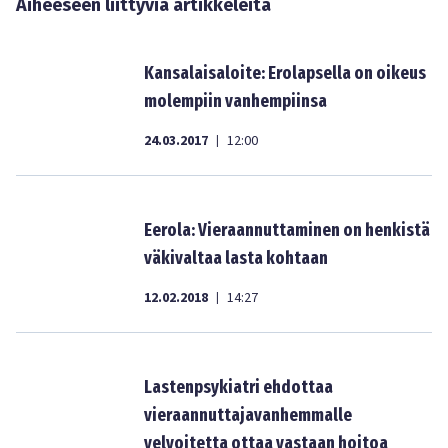
Aiheeseen liittyviä artikkeleita
Kansalaisaloite: Erolapsella on oikeus
molempiin vanhempiinsa
24.03.2017
12:00
|
Eerola: Vieraannuttaminen on henkistä
väkivaltaa lasta kohtaan
12.02.2018
14:27
|
Lastenpsykiatri ehdottaa
vieraannuttajavanhemmalle
velvoitetta ottaa vastaan hoitoa