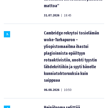
mattoa”
31.07.2026
18:45
|
Cambridge rekrytoi tosielämän
3
.
woke-Turhapuron –
yliopistomaailma ihastui
plagioinnista epäiltyyn
rotuaktivistiin, unohti tyystin
lähdekritiikin ja syyti hänelle
kunniatohtoruuksia kuin
saippuaa
06.08.2026
10:50
|
Heinäluoma selittää