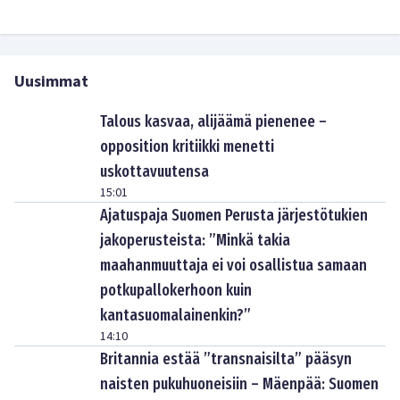
Uusimmat
Talous kasvaa, alijäämä pienenee –
opposition kritiikki menetti
uskottavuutensa
15:01
Ajatuspaja Suomen Perusta järjestötukien
jakoperusteista: ”Minkä takia
maahanmuuttaja ei voi osallistua samaan
potkupallokerhoon kuin
kantasuomalainenkin?”
14:10
Britannia estää ”transnaisilta” pääsyn
naisten pukuhuoneisiin – Mäenpää: Suomen