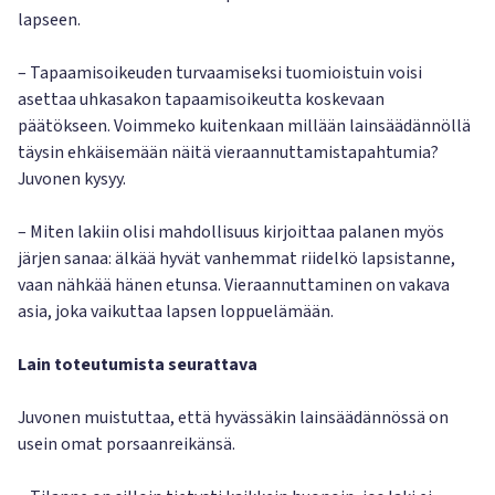
lapseen.
– Tapaamisoikeuden turvaamiseksi tuomioistuin voisi
asettaa uhkasakon tapaamisoikeutta koskevaan
päätökseen. Voimmeko kuitenkaan millään lainsäädännöllä
täysin ehkäisemään näitä vieraannuttamistapahtumia?
Juvonen kysyy.
– Miten lakiin olisi mahdollisuus kirjoittaa palanen myös
järjen sanaa: älkää hyvät vanhemmat riidelkö lapsistanne,
vaan nähkää hänen etunsa. Vieraannuttaminen on vakava
asia, joka vaikuttaa lapsen loppuelämään.
Lain toteutumista seurattava
Juvonen muistuttaa, että hyvässäkin lainsäädännössä on
usein omat porsaanreikänsä.