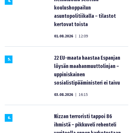
4
.
koulushoppailun
asuntopolitiikalla – tilastot
kertovat toista
01.08.2026
12:09
|
22 EU-maata haastaa Espanjan
5
.
löysän maahanmuuttolinjan –
uppiniskainen
sosialistipääministeri ei taivu
03.08.2026
16:15
|
Nizzan terroristi tappoi 86
6
.
ihmistä – pikkuveli rehenteli