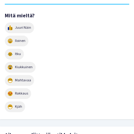
Mitä mieltä?
Juuri Näin
Iloinen
Itku
Kiukkuinen
Mahtavaa
Rakkaus
Kjäh