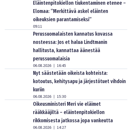
Eläintenpitokiellon tiukentaminen etenee –
Elomaa: ”Merkittävä askel eläinten
oikeuksien parantamiseksi”
09:11
Perussuomalaisten kannatus kovassa
nosteessa: Jos et halua Lindtmanin
hallitusta, kannattaa äänestää
perussuomalaisia
06.08.2026
16:45
|
Nyt säästetään oikeista kohteista:
kotoutus, kehitysapu ja järjestötuet vihdoin
kuriin
06.08.2026
15:30
|
Oikeusministeri Meri vie eläimet
rääkkääjiltä – eläintenpitokiellon
rikkomisesta jatkossa jopa vankeutta
06.08.2026
14:27
|