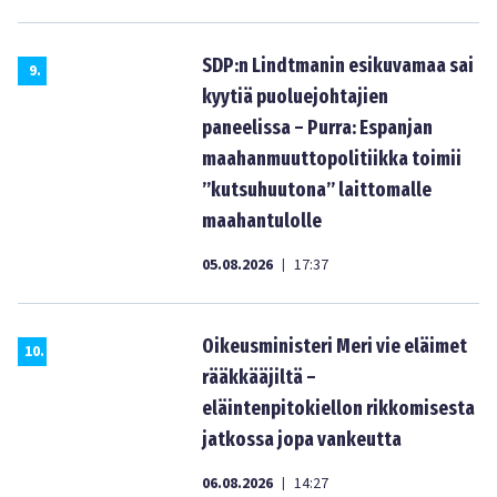
SDP:n Lindtmanin esikuvamaa sai
9
.
kyytiä puoluejohtajien
paneelissa – Purra: Espanjan
maahanmuuttopolitiikka toimii
”kutsuhuutona” laittomalle
maahantulolle
05.08.2026
17:37
|
Oikeusministeri Meri vie eläimet
10
.
rääkkääjiltä –
eläintenpitokiellon rikkomisesta
jatkossa jopa vankeutta
06.08.2026
14:27
|