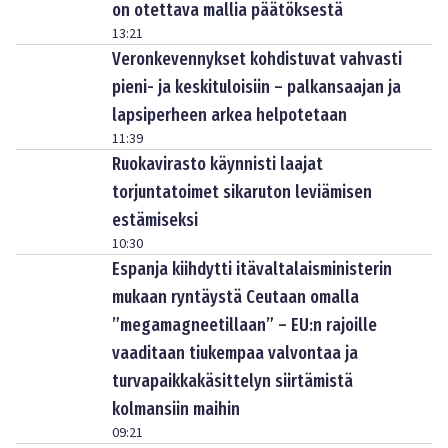
on otettava mallia päätöksestä
13:21
Veronkevennykset kohdistuvat vahvasti
pieni- ja keskituloisiin – palkansaajan ja
lapsiperheen arkea helpotetaan
11:39
Ruokavirasto käynnisti laajat
torjuntatoimet sikaruton leviämisen
estämiseksi
10:30
Espanja kiihdytti itävaltalaisministerin
mukaan ryntäystä Ceutaan omalla
”megamagneetillaan” – EU:n rajoille
vaaditaan tiukempaa valvontaa ja
turvapaikkakäsittelyn siirtämistä
kolmansiin maihin
09:21