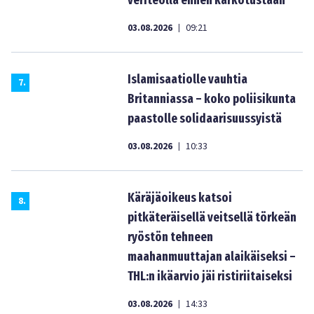
veriteolla ennen karkotustaan
03.08.2026
09:21
|
Islamisaatiolle vauhtia
7
.
Britanniassa – koko poliisikunta
paastolle solidaarisuussyistä
03.08.2026
10:33
|
Käräjäoikeus katsoi
8
.
pitkäteräisellä veitsellä törkeän
ryöstön tehneen
maahanmuuttajan alaikäiseksi –
THL:n ikäarvio jäi ristiriitaiseksi
03.08.2026
14:33
|