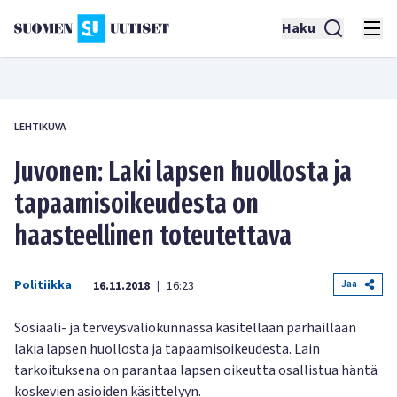
Haku
LEHTIKUVA
Juvonen: Laki lapsen huollosta ja
tapaamisoikeudesta on
haasteellinen toteutettava
Politiikka
Jaa
16.11.2018
16:23
|
Sosiaali- ja terveysvaliokunnassa käsitellään parhaillaan
lakia lapsen huollosta ja tapaamisoikeudesta. Lain
tarkoituksena on parantaa lapsen oikeutta osallistua häntä
koskevien asioiden käsittelyyn.