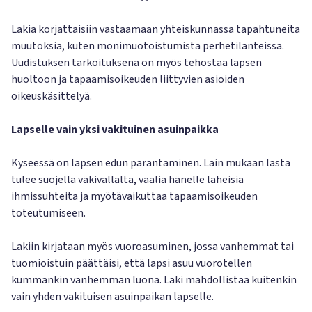
Lakia korjattaisiin vastaamaan yhteiskunnassa tapahtuneita
muutoksia, kuten monimuotoistumista perhetilanteissa.
Uudistuksen tarkoituksena on myös tehostaa lapsen
huoltoon ja tapaamisoikeuden liittyvien asioiden
oikeuskäsittelyä.
Lapselle vain yksi vakituinen asuinpaikka
Kyseessä on lapsen edun parantaminen. Lain mukaan lasta
tulee suojella väkivallalta, vaalia hänelle läheisiä
ihmissuhteita ja myötävaikuttaa tapaamisoikeuden
toteutumiseen.
Lakiin kirjataan myös vuoroasuminen, jossa vanhemmat tai
tuomioistuin päättäisi, että lapsi asuu vuorotellen
kummankin vanhemman luona. Laki mahdollistaa kuitenkin
vain yhden vakituisen asuinpaikan lapselle.