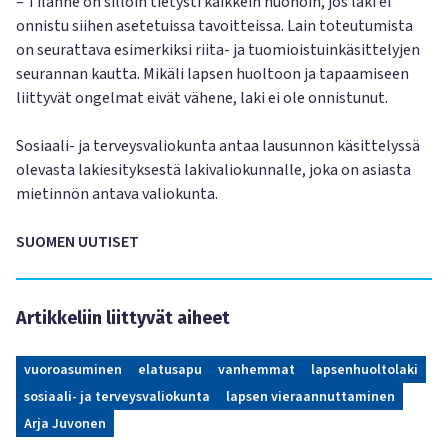
– Tilanne on silloin tietysti kaikkein huonoin, jos laki ei
onnistu siihen asetetuissa tavoitteissa. Lain toteutumista
on seurattava esimerkiksi riita- ja tuomioistuinkäsittelyjen
seurannan kautta. Mikäli lapsen huoltoon ja tapaamiseen
liittyvät ongelmat eivät vähene, laki ei ole onnistunut.
Sosiaali- ja terveysvaliokunta antaa lausunnon käsittelyssä
olevasta lakiesityksestä lakivaliokunnalle, joka on asiasta
mietinnön antava valiokunta.
SUOMEN UUTISET
Artikkeliin liittyvät aiheet
vuoroasuminen
elatusapu
vanhemmat
lapsenhuoltolaki
sosiaali- ja terveysvaliokunta
lapsen vieraannuttaminen
Arja Juvonen