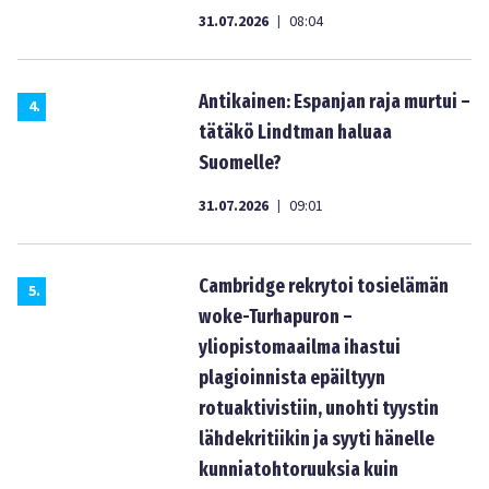
31.07.2026
08:04
|
Antikainen: Espanjan raja murtui –
4
.
tätäkö Lindtman haluaa
Suomelle?
31.07.2026
09:01
|
Cambridge rekrytoi tosielämän
5
.
woke-Turhapuron –
yliopistomaailma ihastui
plagioinnista epäiltyyn
rotuaktivistiin, unohti tyystin
lähdekritiikin ja syyti hänelle
kunniatohtoruuksia kuin