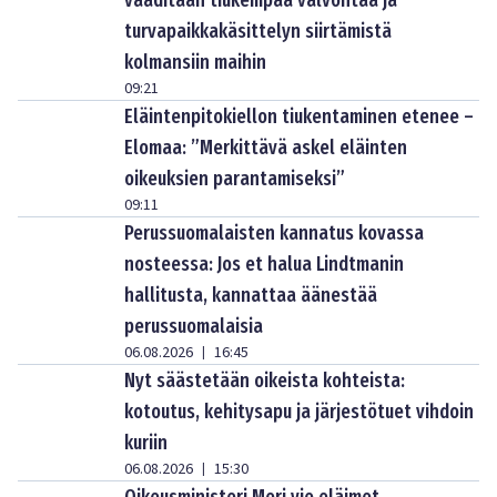
vaaditaan tiukempaa valvontaa ja
turvapaikkakäsittelyn siirtämistä
kolmansiin maihin
09:21
Eläintenpitokiellon tiukentaminen etenee –
Elomaa: ”Merkittävä askel eläinten
oikeuksien parantamiseksi”
09:11
Perussuomalaisten kannatus kovassa
nosteessa: Jos et halua Lindtmanin
hallitusta, kannattaa äänestää
perussuomalaisia
06.08.2026
16:45
|
Nyt säästetään oikeista kohteista:
kotoutus, kehitysapu ja järjestötuet vihdoin
kuriin
06.08.2026
15:30
|