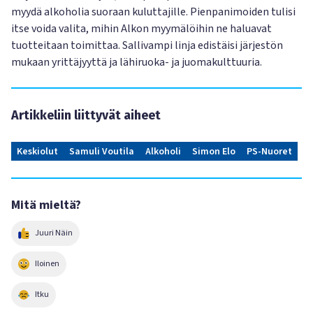
myydä alkoholia suoraan kuluttajille. Pienpanimoiden tulisi
itse voida valita, mihin Alkon myymälöihin ne haluavat
tuotteitaan toimittaa. Sallivampi linja edistäisi järjestön
mukaan yrittäjyyttä ja lähiruoka- ja juomakulttuuria.
Artikkeliin liittyvät aiheet
Keskiolut
Samuli Voutila
Alkoholi
Simon Elo
PS-Nuoret
Mitä mieltä?
Juuri Näin
Iloinen
Itku