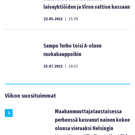
laivayhtiöiden ja Viron valtion kassaan
22.03.2013
15:39
|
Sampo Terho toisi A-oluen
ruokakauppoihin
23.07.2013
16:33
|
Viikon suosituimmat
Maahanmuuttajataustaisessa
1
.
perheessä kasvanut nainen kokee
olonsa vieraaksi Helsingin