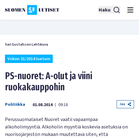
Haku
Sari Gustafsson Lehtikuva
Viikon 31/2014 luetuin
PS-nuoret: A-olut ja viini
ruokakauppohin
Politiikka
Jaa
01.08.2014
09:18
|
Perussuomalaiset Nuoret vaatii vapaampaa
alkoholimyyntiä. Alkoholin myyntiä koskevia asetuksia on
nuorisojärjestön mukaan muutettava siten, että