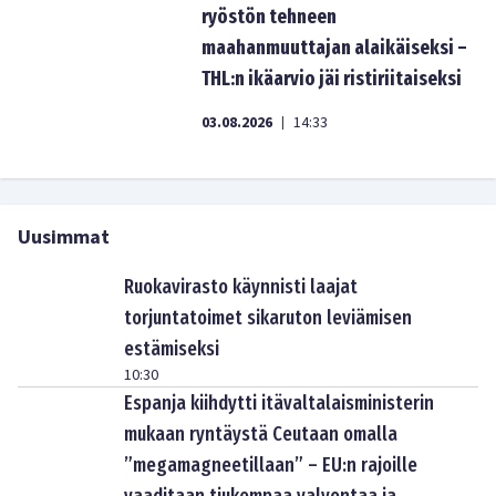
ryöstön tehneen
maahanmuuttajan alaikäiseksi –
THL:n ikäarvio jäi ristiriitaiseksi
03.08.2026
14:33
|
Uusimmat
Ruokavirasto käynnisti laajat
torjuntatoimet sikaruton leviämisen
estämiseksi
10:30
Espanja kiihdytti itävaltalaisministerin
mukaan ryntäystä Ceutaan omalla
”megamagneetillaan” – EU:n rajoille