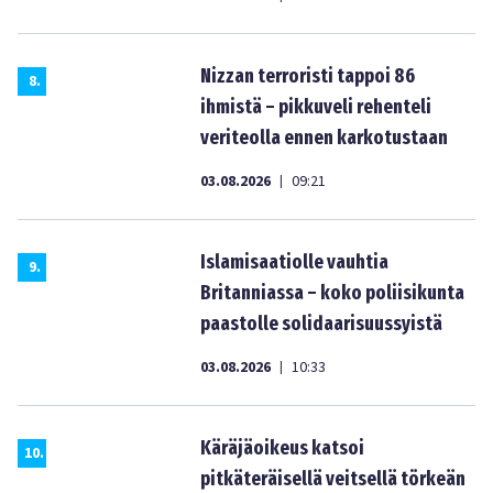
Nizzan terroristi tappoi 86
8
.
ihmistä – pikkuveli rehenteli
veriteolla ennen karkotustaan
03.08.2026
09:21
|
Islamisaatiolle vauhtia
9
.
Britanniassa – koko poliisikunta
paastolle solidaarisuussyistä
03.08.2026
10:33
|
Käräjäoikeus katsoi
10
.
pitkäteräisellä veitsellä törkeän