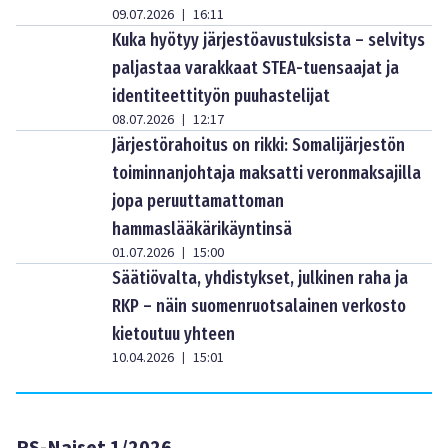
09.07.2026
16:11
|
Kuka hyötyy järjestöavustuksista – selvitys
paljastaa varakkaat STEA-tuensaajat ja
identiteettityön puuhastelijat
08.07.2026
12:17
|
Järjestörahoitus on rikki: Somalijärjestön
toiminnanjohtaja maksatti veronmaksajilla
jopa peruuttamattoman
hammaslääkärikäyntinsä
01.07.2026
15:00
|
Säätiövalta, yhdistykset, julkinen raha ja
RKP – näin suomenruotsalainen verkosto
kietoutuu yhteen
10.04.2026
15:01
|