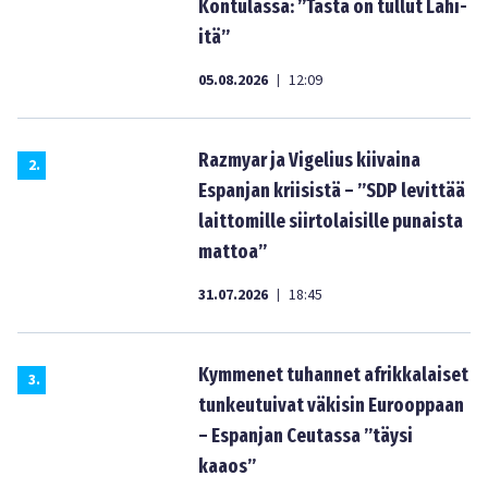
Kontulassa: ”Tästä on tullut Lähi-
itä”
05.08.2026
12:09
|
Razmyar ja Vigelius kiivaina
2
.
Espanjan kriisistä – ”SDP levittää
laittomille siirtolaisille punaista
mattoa”
31.07.2026
18:45
|
Kymmenet tuhannet afrikkalaiset
3
.
tunkeutuivat väkisin Eurooppaan
– Espanjan Ceutassa ”täysi
kaaos”