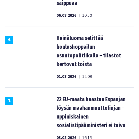
saippuaa
06.08.2026
10:50
|
Heinäluoma selittää
6
.
koulushoppailun
asuntopolitiikalla – tilastot
kertovat toista
01.08.2026
12:09
|
22 EU-maata haastaa Espanjan
7
.
löysän maahanmuuttolinjan –
uppiniskainen
sosialistipääministeri ei taivu
03.08.2026
16:15
|