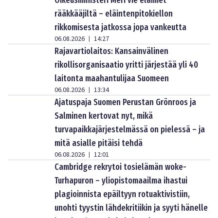
Oikeusministeri Meri vie eläimet
rääkkääjiltä – eläintenpitokiellon
rikkomisesta jatkossa jopa vankeutta
06.08.2026
14:27
|
Rajavartiolaitos: Kansainvälinen
rikollisorganisaatio yritti järjestää yli 40
laitonta maahantulijaa Suomeen
06.08.2026
13:34
|
Ajatuspaja Suomen Perustan Grönroos ja
Salminen kertovat nyt, mikä
turvapaikkajärjestelmässä on pielessä – ja
mitä asialle pitäisi tehdä
06.08.2026
12:01
|
Cambridge rekrytoi tosielämän woke-
Turhapuron – yliopistomaailma ihastui
plagioinnista epäiltyyn rotuaktivistiin,
unohti tyystin lähdekritiikin ja syyti hänelle