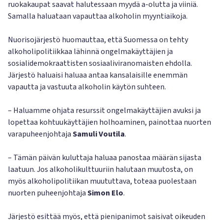
ruokakaupat saavat halutessaan myydä a-olutta ja viiniä.
Samalla haluataan vapauttaa alkoholin myyntiaikoja.
Nuorisojärjestö huomauttaa, että Suomessa on tehty
alkoholipolitiikkaa lähinnä ongelmakäyttäjien ja
sosialidemokraattisten sosiaaliviranomaisten ehdolla.
Järjestö haluaisi haluaa antaa kansalaisille enemmän
vapautta ja vastuuta alkoholin käytön suhteen.
– Haluamme ohjata resurssit ongelmakäyttäjien avuksi ja
lopettaa kohtuukäyttäjien holhoaminen, painottaa nuorten
varapuheenjohtaja
Samuli Voutila
.
– Tämän päivän kuluttaja haluaa panostaa määrän sijasta
laatuun. Jos alkoholikulttuuriin halutaan muutosta, on
myös alkoholipolitiikan muututtava, toteaa puolestaan
nuorten puheenjohtaja
Simon Elo
.
Järjestö esittää myös, että pienipanimot saisivat oikeuden