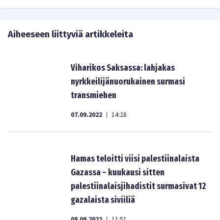
Aiheeseen liittyviä artikkeleita
Viharikos Saksassa: lahjakas
nyrkkeilijänuorukainen surmasi
transmiehen
07.09.2022
14:28
|
Hamas teloitti viisi palestiinalaista
Gazassa – kuukausi sitten
palestiinalaisjihadistit surmasivat 12
gazalaista siviiliä
08.09.2022
11:51
|