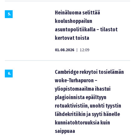
Heinäluoma selittää
5
.
koulushoppailun
asuntopolitiikalla – tilastot
kertovat toista
01.08.2026
12:09
|
Cambridge rekrytoi tosielämän
6
.
woke-Turhapuron –
yliopistomaailma ihastui
plagioinnista epäiltyyn
rotuaktivistiin, unohti tyystin
lähdekritiikin ja syyti hänelle
kunniatohtoruuksia kuin
saippuaa