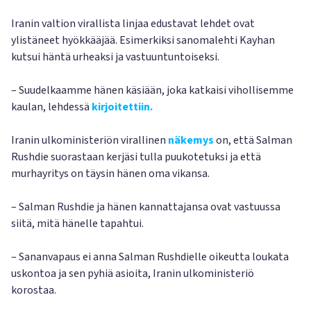
Iranin valtion virallista linjaa edustavat lehdet ovat
ylistäneet hyökkääjää. Esimerkiksi sanomalehti Kayhan
kutsui häntä urheaksi ja vastuuntuntoiseksi.
– Suudelkaamme hänen käsiään, joka katkaisi vihollisemme
kaulan, lehdessä
kirjoitettiin.
Iranin ulkoministeriön virallinen
näkemys
on, että Salman
Rushdie suorastaan kerjäsi tulla puukotetuksi ja että
murhayritys on täysin hänen oma vikansa.
– Salman Rushdie ja hänen kannattajansa ovat vastuussa
siitä, mitä hänelle tapahtui.
– Sananvapaus ei anna Salman Rushdielle oikeutta loukata
uskontoa ja sen pyhiä asioita, Iranin ulkoministeriö
korostaa.