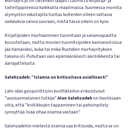
Murhayritys on tietenkin laajalti tuomittu kirjailija- ja
taiteilijapiireissä kaikkialla maailmassa. Suomessa monilla
älymystön edustajilla tuntuu kuitenkin olleen valtavia
vaikeuksia sanoa suoraan, mistä tässä oikein on kyse.
Kirjailijoiden murhaaminen tuomitaan ja sananvapautta
korostetaan, mutta monien tuomitsijoiden kannanotoissa
jää hämäräksi, kuka tai mikä Rushdien murhayrityksen
takana oli. Puhutaan vain epämääräisesti ääriliikkeistä tai
ääriajattelusta.
Salehzadeh: ”Islamia on kritisoitava asiallisesti”
Lähi-idän geopoliittisiin konflikteihin erikoistunut
”uusisuomalainen tutkija”
Alan Salehzadeh
on huolissaan
siitä, että ”kriitikkojen tappaminen tai pahoinpitely
synnyttää lisää vihaa islamia vastaan”.
Salehzadehin mielestä islamia saa kritisoida, mutta se on