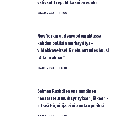
välivaalit republikaanien eduksi
28.10.2022
18:00
|
New Yorkin uudenvuodenjuhlassa
kahden poliisin murhayritys –
viidakkoveitsellä riehunut mies huusi
”Allahu akbar”
06.01.2023
14:38
|
Salman Rushdien ensimmäinen
haastattelu murhayrityksen jälkeen –
sitkeä kirjailija ei aio antaa periksi
|