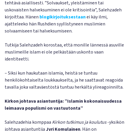
tehtävä asiallisesti. ”Solvaukset, yleistäminen tai
uskovaisten halveksuminen ei ole kritisointia”, Salehzadeh
kirjoittaa. Hänen
blogikirjoituksestaan
ei käy ilmi,
ajatteleeko hän Rushdien syyllistyneen muslimien
solvaamiseen tai halveksumiseen.
Tutkija Salehzadeh korostaa, että monille lännessä asuville
muslimeille islam ei ole pelkästään uskonto vaan
identiteetti.
– Siksi kun haukutaan islamia, heistä se tuntuu
henkilökohtaiselta loukkaukselta, ja he saattavat reagoida
tavalla joka valtaväestöstä tuntuu herkältä ylireagoinnilta.
Kirkon johtava asiantuntija: ”Islamin kokonaisuudessa
leimaava populismi on vastuutonta”
Salehzadehia komppaa
Kirkon tutkimus ja koulutus
-yksikön
johtava asiantuntija
Jyri Komulainen
. Hän on