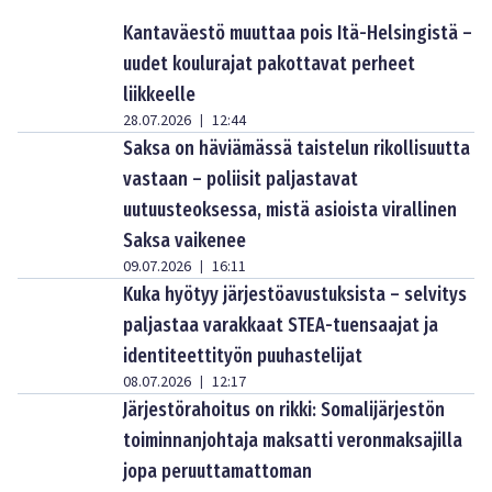
Kantaväestö muuttaa pois Itä-Helsingistä –
uudet koulurajat pakottavat perheet
liikkeelle
28.07.2026
12:44
|
Saksa on häviämässä taistelun rikollisuutta
vastaan – poliisit paljastavat
uutuusteoksessa, mistä asioista virallinen
Saksa vaikenee
09.07.2026
16:11
|
Kuka hyötyy järjestöavustuksista – selvitys
paljastaa varakkaat STEA-tuensaajat ja
identiteettityön puuhastelijat
08.07.2026
12:17
|
Järjestörahoitus on rikki: Somalijärjestön
toiminnanjohtaja maksatti veronmaksajilla
jopa peruuttamattoman