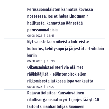
Perussuomalaisten kannatus kovassa
nosteessa: Jos et halua Lindtmanin
hallitusta, kannattaa äänestää
perussuomalaisia
06.08.2026
16:45
|
Nyt säästetään oikeista kohteista:
kotoutus, kehitysapu ja järjestötuet vihdoin
kuriin
06.08.2026
15:30
|
Oikeusministeri Meri vie eläimet
rääkkääjiltä – eläintenpitokiellon
rikkomisesta jatkossa jopa vankeutta
06.08.2026
14:27
|
Rajavartiolaitos: Kansainvälinen
rikollisorganisaatio yritti järjestää yli 40
laitonta maahantulijaa Suomeen