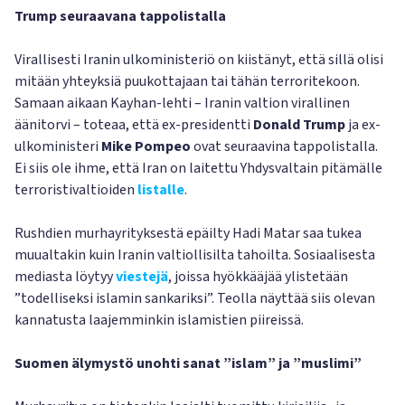
Trump seuraavana tappolistalla
Virallisesti Iranin ulkoministeriö on kiistänyt, että sillä olisi
mitään yhteyksiä puukottajaan tai tähän terroritekoon.
Samaan aikaan Kayhan-lehti – Iranin valtion virallinen
äänitorvi – toteaa, että ex-presidentti
Donald Trump
ja ex-
ulkoministeri
Mike Pompeo
ovat seuraavina tappolistalla.
Ei siis ole ihme, että Iran on laitettu Yhdysvaltain pitämälle
terroristivaltioiden
listalle
.
Rushdien murhayrityksestä epäilty Hadi Matar saa tukea
muualtakin kuin Iranin valtiollisilta tahoilta. Sosiaalisesta
mediasta löytyy
viestejä
, joissa hyökkääjää ylistetään
”todelliseksi islamin sankariksi”. Teolla näyttää siis olevan
kannatusta laajemminkin islamistien piireissä.
Suomen älymystö unohti sanat ”islam” ja ”muslimi”