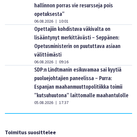
hallinnon porras vie resursseja pois
opetuksesta”
06.08.2026
10:01
|
Opettajiin kohdistuva väkivalta on
lisääntynyt merkittävästi – Seppänen:
Opetusministerin on puututtava asiaan
välittömästi
06.08.2026
09:16
|
SDP:n Lindtmanin esikuvamaa sai kyytiä
puoluejohtajien paneelissa – Purra:
Espanjan maahanmuuttopolitiikka toimii
”kutsuhuutona” laittomalle maahantulolle
05.08.2026
17:37
|
Toimitus suosittelee