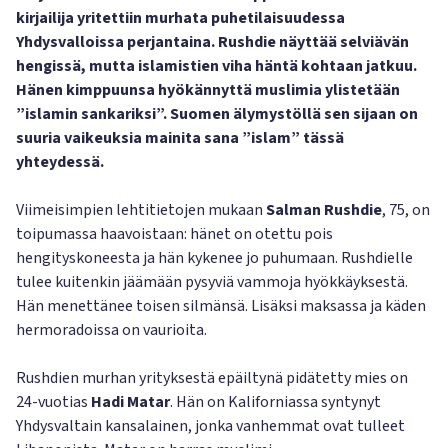
kirjailija yritettiin murhata puhetilaisuudessa
Yhdysvalloissa perjantaina. Rushdie näyttää selviävän
hengissä, mutta islamistien viha häntä kohtaan jatkuu.
Hänen kimppuunsa hyökännyttä muslimia ylistetään
”islamin sankariksi”. Suomen älymystöllä sen sijaan on
suuria vaikeuksia mainita sana ”islam” tässä
yhteydessä.
Viimeisimpien lehtitietojen mukaan
Salman Rushdie
, 75, on
toipumassa haavoistaan: hänet on otettu pois
hengityskoneesta ja hän kykenee jo puhumaan. Rushdielle
tulee kuitenkin jäämään pysyviä vammoja hyökkäyksestä.
Hän menettänee toisen silmänsä. Lisäksi maksassa ja käden
hermoradoissa on vaurioita.
Rushdien murhan yrityksestä epäiltynä pidätetty mies on
24-vuotias
Hadi Matar
. Hän on Kaliforniassa syntynyt
Yhdysvaltain kansalainen, jonka vanhemmat ovat tulleet