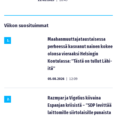
12.02.2023
20:49
Viikon suosituimmat
Maahanmuuttajataustaisessa
1
.
perheessä kasvanut nainen kokee
olonsa vieraaksi Helsingin
Kontulassa: ”Tästä on tullut Lähi-
itä”
05.08.2026
12:09
|
Razmyar ja Vigelius kiivaina
2
.
Espanjan kriisistä – ”SDP levittää
laittomille siirtolaisille punaista