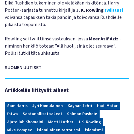
Eikä Rushdien tukeminen ole vieläkään riskitöntä. Harry
Potter -sarjasta tunnettu kirjailija
J. K. Rowling
twiittasi
voivansa tapauksen takia pahoin ja toivovansa Rushdielle
pikaista toipumista.
Rowling sai twiittiinsä vastauksen, jossa
Meer Asif Aziz
-
niminen henkilö toteaa: ”Älä huoli, sinä olet seuraava”.
Poliisi tutkii tätä uhkausta.
SUOMEN UUTISET
Artikkeliin liittyvät aiheet
Sam Harris
Jyri Komulainen
Kayhan-lehti
Hadi Matar
fatwa
Saatanalliset säkeet
Salman Rushdie
Ajatollah Khomeini
Martti Luther
J.K. Rowling
Mike Pompeo
islamilainen terrorismi
islamismi