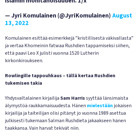
islamin monitahoisuuden. 1/x
— Jyri Komulainen (@JyriKomulainen)
August
13, 2022
Komulainen esittää esimerkkejä ”kristillisestä väkivallasta”
ja vertaa Khomeinin fatwaa Rushdien tappamiseksi siihen,
että paavi Leo X julisti vuonna 1520 Lutherin
kirkonkiroukseen.
Rowlingille tappouhkaus – tällä kertaa Rushdien
tukemisen takia
Yhdysvaltalainen kirjailija
Sam Harris
syyttää länsimaista
älymystöä raukkamaisuudesta. Hänen
mielestään
jokaisen
kirjailija ja taiteilijan olisi pitänyt jo vuonna 1989 asettua
julkisesti tukemaan Salman Rushdieta jakaakseen hänen
taakkansa. Vain harvat tekivät niin.