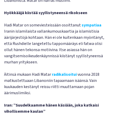
Libanonista. Matar on harras muslimi.
Hyökkääjä kiistää syyllistyneensä rikokseen
Hadi Matar on someviesteissään osoittanut
sympatiaa
Iranin islamilaista vallankumouskaartia ja islamistisia
äärijärjestöjä kohtaan. Hän ei ole kuitenkaan myöntänyt,
että Rushdielle langetettu tappomääräys eli fatwa olisi
ollut hänen tekonsa motiivina. Itse asiassa hän on
vangitsemisoikeudenkäynnissä kiistänyt syyllistyneensä
murhan yritykseen.
Äitinsä mukaan Hadi Matar
radikalisoitui
vuonna 2018
matkustettuaan Libanoniin tapaamaan isäänsä. Vain
kuukauden kestänyt reissu riitti muuttamaan pojan
äärimuslimiksi.
Iran: ”Suudelkaamme hänen käsiään, joka katkaisi
vihollisemme kaulan”