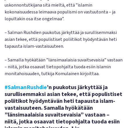
uskonnontutkijana sitä mieltä, että ”islamin
kokonaisuudessa leimaava populismi on vastuutonta – ja
lopultakin osa itse ongelmaa”.
– Salman Rushdien puukotus järkyttää ja surullisemmaksi
asian tekee, että populistiset poliitikot hyödyntävän heti
tapausta islam-vastaisuuteen.
– Samalla hyökätään ”länsimaalaisia suvaitsevaisia” vastaan
– niitä, jotka osaavat tietopohjalta tuoda esiin islamin
monitahoisuuden, tutkija Komulainen kirjoittaa.
#SalmanRushdie
’n puukotus järkyttää ja
surullisemmaksi asian tekee, että populistiset
poliitikot hyödyntävän heti tapausta islam-
vastaisuuteen. Samalla hyökätään
”länsimaalaisia suvaitsevaisia” vastaan –
niitä, jotka osaavat tietopohjalta tuoda esiin