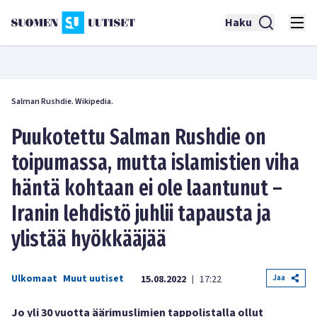
Haku
Salman Rushdie. Wikipedia.
Puukotettu Salman Rushdie on
toipumassa, mutta islamistien viha
häntä kohtaan ei ole laantunut –
Iranin lehdistö juhlii tapausta ja
ylistää hyökkääjää
Ulkomaat
Muut uutiset
Jaa
15.08.2022
17:22
|
Jo yli 30 vuotta äärimuslimien tappolistalla ollut