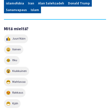
islamofobia
Iran
Alan Salehzadeh
Donald Trump
Sananvapaus
Islam
Mitä mieltä?
Juuri Näin
Iloinen
Itku
Kiukkuinen
Mahtavaa
Rakkaus
Kjäh