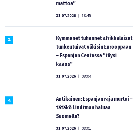
mattoa”
31.07.2026
18:45
|
Kymmenet tuhannet afrikkalaiset
3
.
tunkeutuivat väkisin Eurooppaan
– Espanjan Ceutassa ”täysi
kaaos”
31.07.2026
08:04
|
Antikainen: Espanjan raja murtui –
4
.
tätäkö Lindtman haluaa
Suomelle?
31.07.2026
09:01
|