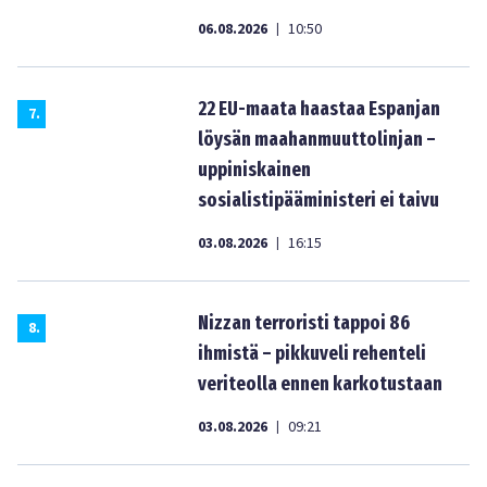
06.08.2026
10:50
|
22 EU-maata haastaa Espanjan
7
.
löysän maahanmuuttolinjan –
uppiniskainen
sosialistipääministeri ei taivu
03.08.2026
16:15
|
Nizzan terroristi tappoi 86
8
.
ihmistä – pikkuveli rehenteli
veriteolla ennen karkotustaan
03.08.2026
09:21
|