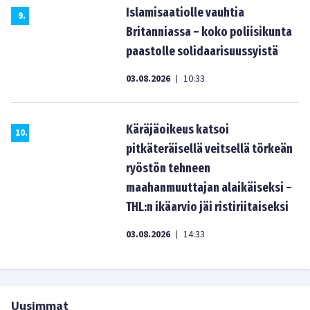
Islamisaatiolle vauhtia
9
.
Britanniassa – koko poliisikunta
paastolle solidaarisuussyistä
03.08.2026
10:33
|
Käräjäoikeus katsoi
10
.
pitkäteräisellä veitsellä törkeän
ryöstön tehneen
maahanmuuttajan alaikäiseksi –
THL:n ikäarvio jäi ristiriitaiseksi
03.08.2026
14:33
|
Uusimmat