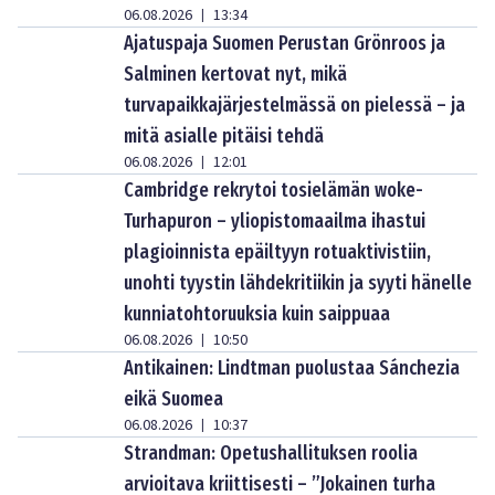
06.08.2026
13:34
|
Ajatuspaja Suomen Perustan Grönroos ja
Salminen kertovat nyt, mikä
turvapaikkajärjestelmässä on pielessä – ja
mitä asialle pitäisi tehdä
06.08.2026
12:01
|
Cambridge rekrytoi tosielämän woke-
Turhapuron – yliopistomaailma ihastui
plagioinnista epäiltyyn rotuaktivistiin,
unohti tyystin lähdekritiikin ja syyti hänelle
kunniatohtoruuksia kuin saippuaa
06.08.2026
10:50
|
Antikainen: Lindtman puolustaa Sánchezia
eikä Suomea
06.08.2026
10:37
|
Strandman: Opetushallituksen roolia
arvioitava kriittisesti – ”Jokainen turha