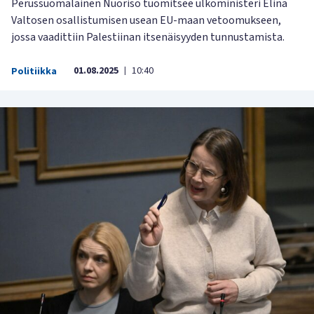
Perussuomalainen Nuoriso tuomitsee ulkoministeri Elina
Valtosen osallistumisen usean EU-maan vetoomukseen,
jossa vaadittiin Palestiinan itsenäisyyden tunnustamista.
01.08.2025
10:40
Politiikka
|