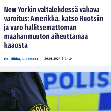
New Yorkin valtalehdessä vakava
varoitus: Amerikka, katso Ruotsiin
ja varo hallitsemattoman
maahanmuuton aiheuttamaa
kaaosta
30.03.2024
14:24
Politiikka
,
Ulkomaat
|