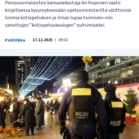
Perussuomalaisten kansanedustaja Ari Koponen vaatii
kirjallisessa kysymyksessään opetusministeriltä välittömiä
toimia kotiopetuksen ja ilman lupaa toimivien niin
sanottujen ”kotiopetuskoulujen” suitsimiseksi.
17.12.2025
09:02
Politiikka
|