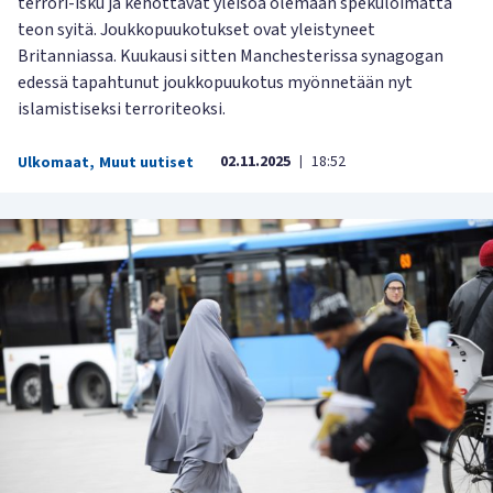
terrori-isku ja kehottavat yleisöä olemaan spekuloimatta
teon syitä. Joukkopuukotukset ovat yleistyneet
Britanniassa. Kuukausi sitten Manchesterissa synagogan
edessä tapahtunut joukkopuukotus myönnetään nyt
islamistiseksi terroriteoksi.
02.11.2025
18:52
Ulkomaat
,
Muut uutiset
|