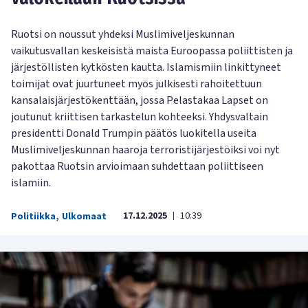
Ruotsi on noussut yhdeksi Muslimiveljeskunnan
vaikutusvallan keskeisistä maista Euroopassa poliittisten ja
järjestöllisten kytkösten kautta. Islamismiin linkittyneet
toimijat ovat juurtuneet myös julkisesti rahoitettuun
kansalaisjärjestökenttään, jossa Pelastakaa Lapset on
joutunut kriittisen tarkastelun kohteeksi. Yhdysvaltain
presidentti Donald Trumpin päätös luokitella useita
Muslimiveljeskunnan haaroja terroristijärjestöiksi voi nyt
pakottaa Ruotsin arvioimaan suhdettaan poliittiseen
islamiin.
17.12.2025
10:39
Politiikka
,
Ulkomaat
|