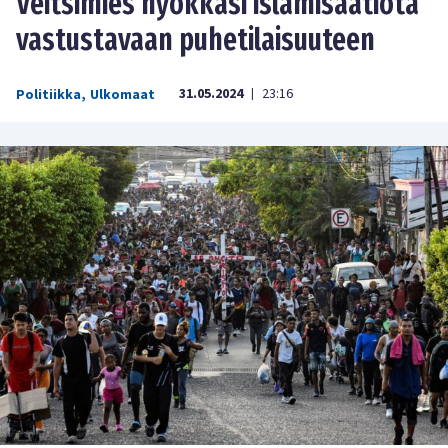
Veitsimies hyökkäsi islamisaatiota
vastustavaan puhetilaisuuteen
31.05.2024
23:16
Politiikka
,
Ulkomaat
|