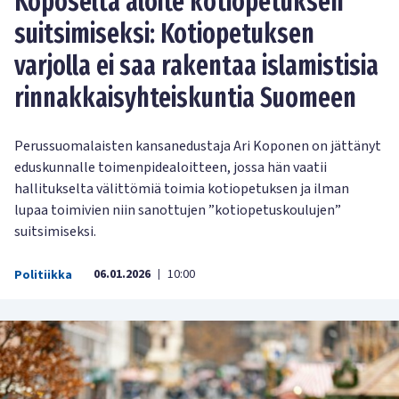
Koposelta aloite kotiopetuksen
suitsimiseksi: Kotiopetuksen
varjolla ei saa rakentaa islamistisia
rinnakkaisyhteiskuntia Suomeen
Perussuomalaisten kansanedustaja Ari Koponen on jättänyt
eduskunnalle toimenpidealoitteen, jossa hän vaatii
hallitukselta välittömiä toimia kotiopetuksen ja ilman
lupaa toimivien niin sanottujen ”kotiopetuskoulujen”
suitsimiseksi.
06.01.2026
10:00
Politiikka
|