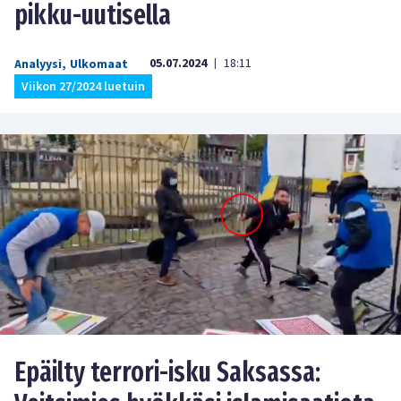
pikku-uutisella
05.07.2024
18:11
Analyysi
,
Ulkomaat
|
Viikon 27/2024 luetuin
Epäilty terrori-isku Saksassa: