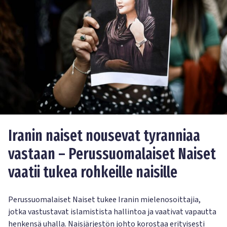
Iranin naiset nousevat tyranniaa
vastaan – Perussuomalaiset Naiset
vaatii tukea rohkeille naisille
Perussuomalaiset Naiset tukee Iranin mielenosoittajia,
jotka vastustavat islamistista hallintoa ja vaativat vapautta
henkensä uhalla. Naisjärjestön johto korostaa erityisesti