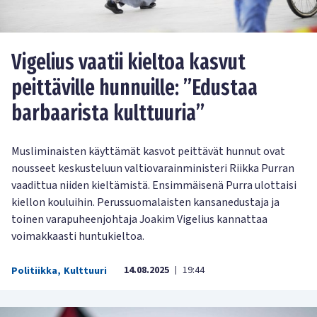
Vigelius vaatii kieltoa kasvut
peittäville hunnuille: ”Edustaa
barbaarista kulttuuria”
Musliminaisten käyttämät kasvot peittävät hunnut ovat
nousseet keskusteluun valtiovarainministeri Riikka Purran
vaadittua niiden kieltämistä. Ensimmäisenä Purra ulottaisi
kiellon kouluihin. Perussuomalaisten kansanedustaja ja
toinen varapuheenjohtaja Joakim Vigelius kannattaa
voimakkaasti huntukieltoa.
14.08.2025
19:44
Politiikka
,
Kulttuuri
|