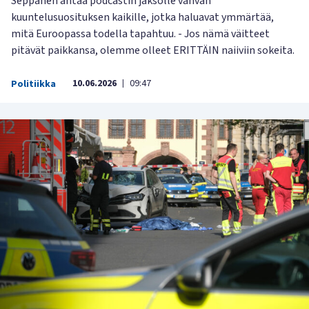
Seppänen antaa podcastin jaksolle vahvan
kuuntelusuosituksen kaikille, jotka haluavat ymmärtää,
mitä Euroopassa todella tapahtuu. - Jos nämä väitteet
pitävät paikkansa, olemme olleet ERITTÄIN naiiviin sokeita.
10.06.2026
09:47
Politiikka
|