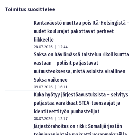
Toimitus suosittelee
Kantaväestö muuttaa pois Itä-Helsingistä –
uudet koulurajat pakottavat perheet
liikkeelle
28.07.2026
12:44
|
Saksa on häviämässä taistelun rikollisuutta
vastaan – poliisit paljastavat
uutuusteoksessa, mistä asioista virallinen
Saksa vaikenee
09.07.2026
16:11
|
Kuka hyötyy järjestöavustuksista – selvitys
paljastaa varakkaat STEA-tuensaajat ja
identiteettityön puuhastelijat
08.07.2026
12:17
|
Järjestörahoitus on rikki: Somalijärjestön
toiminnanjohtaja maksatti veronmaksajilla