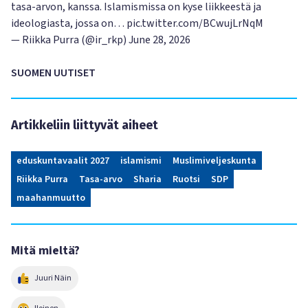
tasa-arvon, kanssa. Islamismissa on kyse liikkeestä ja
ideologiasta, jossa on…
pic.twitter.com/BCwujLrNqM
— Riikka Purra (@ir_rkp)
June 28, 2026
SUOMEN UUTISET
Artikkeliin liittyvät aiheet
eduskuntavaalit 2027
islamismi
Muslimiveljeskunta
Riikka Purra
Tasa-arvo
Sharia
Ruotsi
SDP
maahanmuutto
Mitä mieltä?
Juuri Näin