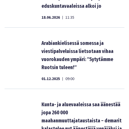
eduskuntavaaleissa alkoi jo
18.06.2026
11:35
|
Arabiankielisessä somessa ja
viestipalveluissa lietsotaan vihaa
vuorokauden ympäri: ”Sytytämme
Ruotsin tuleen!”
01.12.2025
09:00
|
Kunta- ja aluevaaleissa saa äänestää
jopa 260 000
maahanmuuttajataustaista – demarit
kalastelee nyt äänestäjiä venäjäksi ja