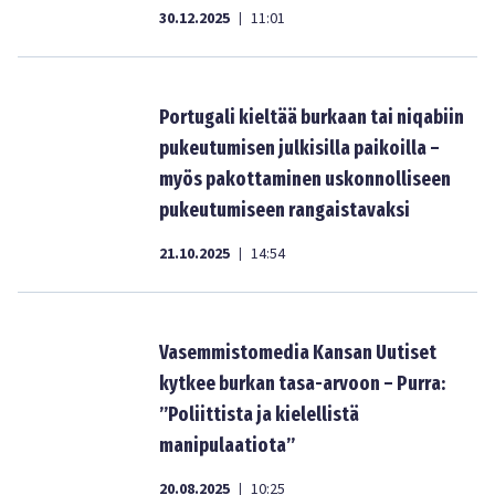
30.12.2025
11:01
|
Portugali kieltää burkaan tai niqabiin
pukeutumisen julkisilla paikoilla –
myös pakottaminen uskonnolliseen
pukeutumiseen rangaistavaksi
21.10.2025
14:54
|
Vasemmistomedia Kansan Uutiset
kytkee burkan tasa-arvoon – Purra:
”Poliittista ja kielellistä
manipulaatiota”
20.08.2025
10:25
|