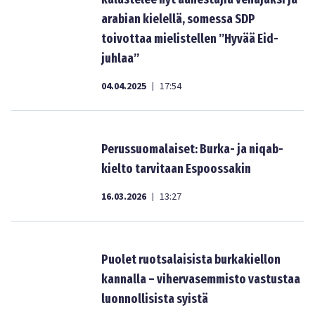
arabian kielellä, somessa SDP
toivottaa mielistellen ”Hyvää Eid-
juhlaa”
04.04.2025
17:54
|
Perussuomalaiset: Burka- ja niqab-​
kielto tarvitaan Espoossakin
16.03.2026
13:27
|
Puolet ruotsalaisista burkakiellon
kannalla – vihervasemmisto vastustaa
luonnollisista syistä