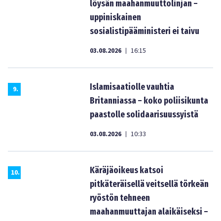
löysän maahanmuuttolinjan –
uppiniskainen
sosialistipääministeri ei taivu
03.08.2026
16:15
|
Islamisaatiolle vauhtia
9
.
Britanniassa – koko poliisikunta
paastolle solidaarisuussyistä
03.08.2026
10:33
|
Käräjäoikeus katsoi
10
.
pitkäteräisellä veitsellä törkeän
ryöstön tehneen
maahanmuuttajan alaikäiseksi –