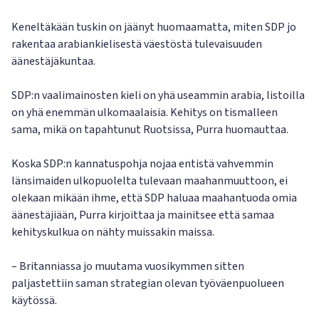
Keneltäkään tuskin on jäänyt huomaamatta, miten SDP jo
rakentaa arabiankielisestä väestöstä tulevaisuuden
äänestäjäkuntaa.
SDP:n vaalimainosten kieli on yhä useammin arabia, listoilla
on yhä enemmän ulkomaalaisia. Kehitys on tismalleen
sama, mikä on tapahtunut Ruotsissa, Purra huomauttaa.
Koska SDP:n kannatuspohja nojaa entistä vahvemmin
länsimaiden ulkopuolelta tulevaan maahanmuuttoon, ei
olekaan mikään ihme, että SDP haluaa maahantuoda omia
äänestäjiään, Purra kirjoittaa ja mainitsee että samaa
kehityskulkua on nähty muissakin maissa.
– Britanniassa jo muutama vuosikymmen sitten
paljastettiin saman strategian olevan työväenpuolueen
käytössä.