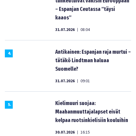
tunkeutuivat väkisin Eurooppaan
– Espanjan Ceutassa ”täysi
kaaos”
31.07.2026
08:04
|
Antikainen: Espanjan raja murtui –
4
.
tätäkö Lindtman haluaa
Suomelle?
31.07.2026
09:01
|
Kielimuuri suojaa:
5
.
Maahanmuuttajalapset eivät
kelpaa ruotsinkielisiin kouluihin
30.07.2026
16:15
|