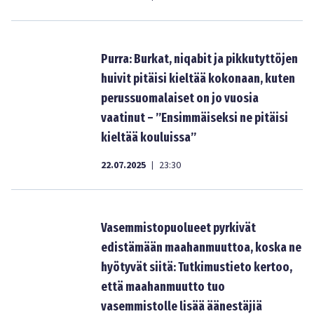
Purra: Burkat, niqabit ja pikkutyttöjen
huivit pitäisi kieltää kokonaan, kuten
perussuomalaiset on jo vuosia
vaatinut – ”Ensimmäiseksi ne pitäisi
kieltää kouluissa”
22.07.2025
23:30
|
Vasemmistopuolueet pyrkivät
edistämään maahanmuuttoa, koska ne
hyötyvät siitä: Tutkimustieto kertoo,
että maahanmuutto tuo
vasemmistolle lisää äänestäjiä