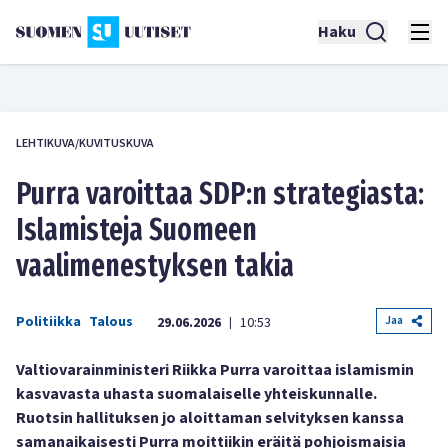
Haku
LEHTIKUVA/KUVITUSKUVA
Purra varoittaa SDP:n strategiasta:
Islamisteja Suomeen
vaalimenestyksen takia
Politiikka
Talous
Jaa
29.06.2026
10:53
|
Valtiovarainministeri Riikka Purra varoittaa islamismin
kasvavasta uhasta suomalaiselle yhteiskunnalle.
Ruotsin hallituksen jo aloittaman selvityksen kanssa
samanaikaisesti Purra moittiikin eräitä pohjoismaisia