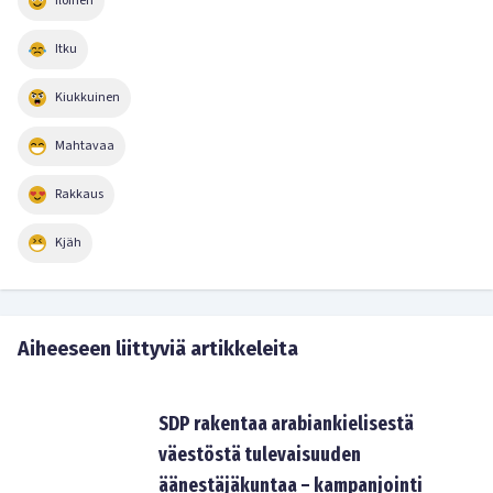
Iloinen
Itku
Kiukkuinen
Mahtavaa
Rakkaus
Kjäh
Aiheeseen liittyviä artikkeleita
SDP rakentaa arabiankielisestä
väestöstä tulevaisuuden
äänestäjäkuntaa – kampanjointi