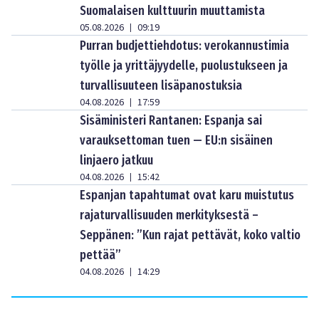
Suomalaisen kulttuurin muuttamista
05.08.2026
09:19
|
Purran budjettiehdotus: verokannustimia
työlle ja yrittäjyydelle, puolustukseen ja
turvallisuuteen lisäpanostuksia
04.08.2026
17:59
|
Sisäministeri Rantanen: Espanja sai
varauksettoman tuen — EU:n sisäinen
linjaero jatkuu
04.08.2026
15:42
|
Espanjan tapahtumat ovat karu muistutus
rajaturvallisuuden merkityksestä –
Seppänen: ”Kun rajat pettävät, koko valtio
pettää”
04.08.2026
14:29
|