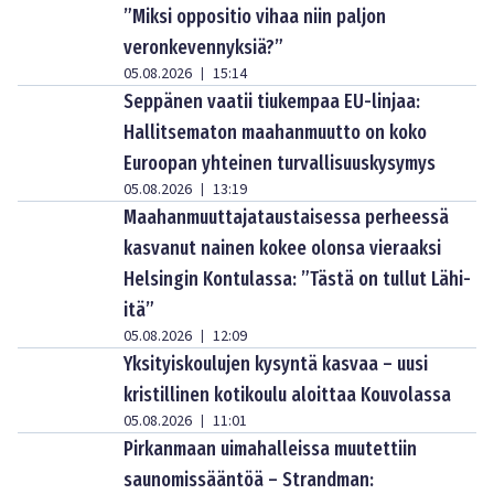
”Miksi oppositio vihaa niin paljon
veronkevennyksiä?”
05.08.2026
15:14
|
Seppänen vaatii tiukempaa EU-linjaa:
Hallitsematon maahanmuutto on koko
Euroopan yhteinen turvallisuuskysymys
05.08.2026
13:19
|
Maahanmuuttajataustaisessa perheessä
kasvanut nainen kokee olonsa vieraaksi
Helsingin Kontulassa: ”Tästä on tullut Lähi-
itä”
05.08.2026
12:09
|
Yksityiskoulujen kysyntä kasvaa – uusi
kristillinen kotikoulu aloittaa Kouvolassa
05.08.2026
11:01
|
Pirkanmaan uimahalleissa muutettiin
saunomissääntöä – Strandman: