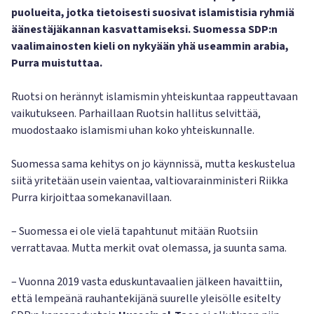
puolueita, jotka tietoisesti suosivat islamistisia ryhmiä
äänestäjäkannan kasvattamiseksi. Suomessa SDP:n
vaalimainosten kieli on nykyään yhä useammin arabia,
Purra muistuttaa.
Ruotsi on herännyt islamismin yhteiskuntaa rappeuttavaan
vaikutukseen. Parhaillaan Ruotsin hallitus selvittää,
muodostaako islamismi uhan koko yhteiskunnalle.
Suomessa sama kehitys on jo käynnissä, mutta keskustelua
siitä yritetään usein vaientaa, valtiovarainministeri Riikka
Purra kirjoittaa somekanavillaan.
– Suomessa ei ole vielä tapahtunut mitään Ruotsiin
verrattavaa. Mutta merkit ovat olemassa, ja suunta sama.
– Vuonna 2019 vasta eduskuntavaalien jälkeen havaittiin,
että lempeänä rauhantekijänä suurelle yleisölle esitelty