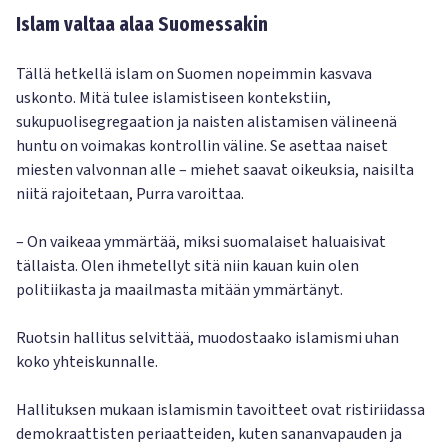
Islam valtaa alaa Suomessakin
Tällä hetkellä islam on Suomen nopeimmin kasvava
uskonto. Mitä tulee islamistiseen kontekstiin,
sukupuolisegregaation ja naisten alistamisen välineenä
huntu on voimakas kontrollin väline. Se asettaa naiset
miesten valvonnan alle – miehet saavat oikeuksia, naisilta
niitä rajoitetaan, Purra varoittaa.
– On vaikeaa ymmärtää, miksi suomalaiset haluaisivat
tällaista. Olen ihmetellyt sitä niin kauan kuin olen
politiikasta ja maailmasta mitään ymmärtänyt.
Ruotsin hallitus selvittää, muodostaako islamismi uhan
koko yhteiskunnalle.
Hallituksen mukaan islamismin tavoitteet ovat ristiriidassa
demokraattisten periaatteiden, kuten sananvapauden ja