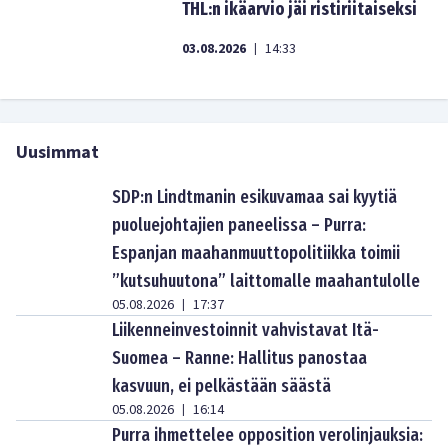
THL:n ikäarvio jäi ristiriitaiseksi
03.08.2026
14:33
|
Uusimmat
SDP:n Lindtmanin esikuvamaa sai kyytiä
puoluejohtajien paneelissa – Purra:
Espanjan maahanmuuttopolitiikka toimii
”kutsuhuutona” laittomalle maahantulolle
05.08.2026
17:37
|
Liikenneinvestoinnit vahvistavat Itä-
Suomea – Ranne: Hallitus panostaa
kasvuun, ei pelkästään säästä
05.08.2026
16:14
|
Purra ihmettelee opposition verolinjauksia: