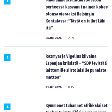
Maahanmuuttajataustaisessa
1
.
perheessä kasvanut nainen kokee
olonsa vieraaksi Helsingin
Kontulassa: ”Tästä on tullut Lähi-
itä”
05.08.2026
12:09
|
Razmyar ja Vigelius kiivaina
2
.
Espanjan kriisistä – ”SDP levittää
laittomille siirtolaisille punaista
mattoa”
31.07.2026
18:45
|
Kymmenet tuhannet afrikkalaiset
3
.