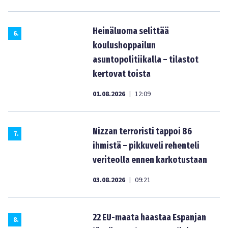
Heinäluoma selittää
6
.
koulushoppailun
asuntopolitiikalla – tilastot
kertovat toista
01.08.2026
12:09
|
Nizzan terroristi tappoi 86
7
.
ihmistä – pikkuveli rehenteli
veriteolla ennen karkotustaan
03.08.2026
09:21
|
22 EU-maata haastaa Espanjan
8
.