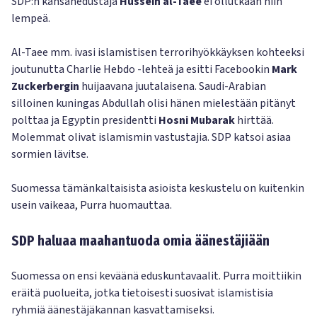
SDP:n kansanedustaja
Hussein al-Taee
ei ollutkaan niin
lempeä.
Al-Taee mm. ivasi islamistisen terrorihyökkäyksen kohteeksi
joutunutta Charlie Hebdo -lehteä ja esitti Facebookin
Mark
Zuckerbergin
huijaavana juutalaisena. Saudi-Arabian
silloinen kuningas Abdullah olisi hänen mielestään pitänyt
polttaa ja Egyptin presidentti
Hosni Mubarak
hirttää.
Molemmat olivat islamismin vastustajia. SDP katsoi asiaa
sormien lävitse.
Suomessa tämänkaltaisista asioista keskustelu on kuitenkin
usein vaikeaa, Purra huomauttaa.
SDP haluaa maahantuoda omia äänestäjiään
Suomessa on ensi keväänä eduskuntavaalit. Purra moittiikin
eräitä puolueita, jotka tietoisesti suosivat islamistisia
ryhmiä äänestäjäkannan kasvattamiseksi.