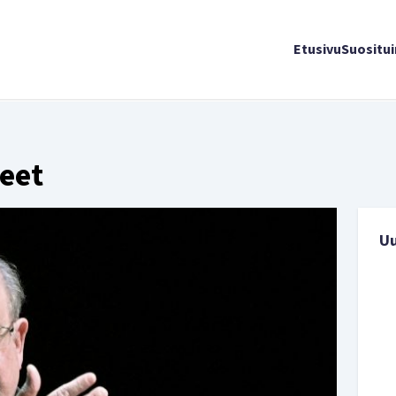
Etusivu
Suositu
keet
U