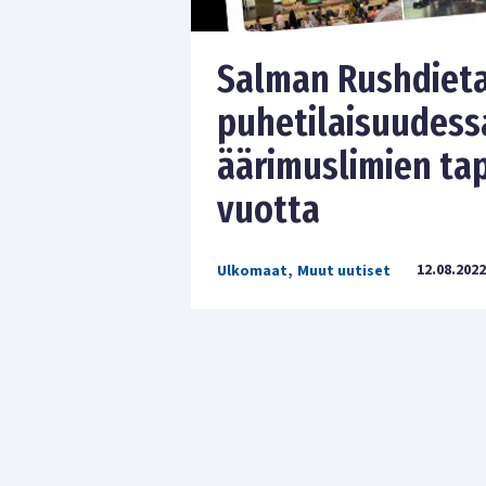
Salman Rushdieta
puhetilaisuudess
äärimuslimien tapp
vuotta
12.08.2022
Ulkomaat
,
Muut uutiset