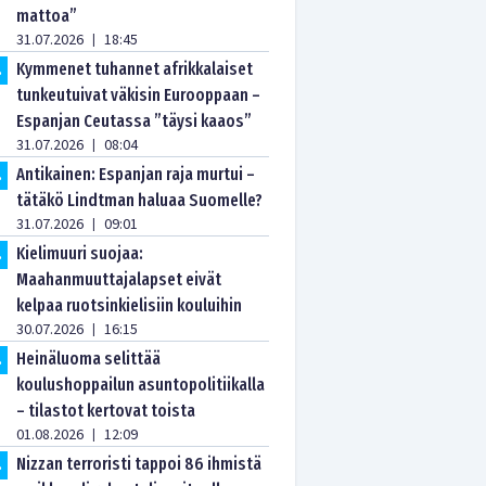
mattoa”
31.07.2026
18:45
|
Kymmenet tuhannet afrikkalaiset
.
tunkeutuivat väkisin Eurooppaan –
Espanjan Ceutassa ”täysi kaaos”
31.07.2026
08:04
|
Antikainen: Espanjan raja murtui –
.
tätäkö Lindtman haluaa Suomelle?
31.07.2026
09:01
|
Kielimuuri suojaa:
.
Maahanmuuttajalapset eivät
kelpaa ruotsinkielisiin kouluihin
30.07.2026
16:15
|
Heinäluoma selittää
.
koulushoppailun asuntopolitiikalla
– tilastot kertovat toista
01.08.2026
12:09
|
Nizzan terroristi tappoi 86 ihmistä
.