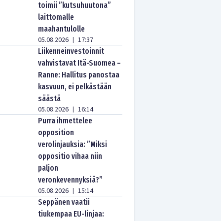
toimii ”kutsuhuutona”
laittomalle
maahantulolle
05.08.2026
17:37
|
Liikenneinvestoinnit
vahvistavat Itä-Suomea –
Ranne: Hallitus panostaa
kasvuun, ei pelkästään
säästä
05.08.2026
16:14
|
Purra ihmettelee
opposition
verolinjauksia: ”Miksi
oppositio vihaa niin
paljon
veronkevennyksiä?”
05.08.2026
15:14
|
Seppänen vaatii
tiukempaa EU-linjaa: