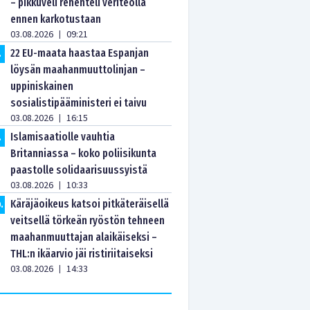
– pikkuveli rehenteli veriteolla
ennen karkotustaan
03.08.2026
09:21
|
22 EU-maata haastaa Espanjan
.
löysän maahanmuuttolinjan –
uppiniskainen
sosialistipääministeri ei taivu
03.08.2026
16:15
|
Islamisaatiolle vauhtia
.
Britanniassa – koko poliisikunta
paastolle solidaarisuussyistä
03.08.2026
10:33
|
Käräjäoikeus katsoi pitkäteräisellä
0
.
veitsellä törkeän ryöstön tehneen
maahanmuuttajan alaikäiseksi –
THL:n ikäarvio jäi ristiriitaiseksi
03.08.2026
14:33
|