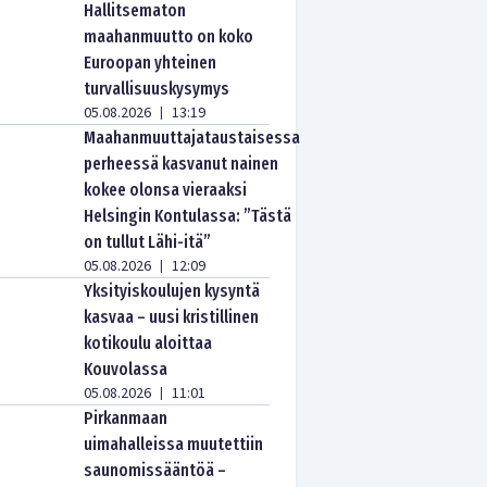
Hallitsematon
maahanmuutto on koko
Euroopan yhteinen
turvallisuuskysymys
05.08.2026
13:19
|
Maahanmuuttajataustaisessa
perheessä kasvanut nainen
kokee olonsa vieraaksi
Helsingin Kontulassa: ”Tästä
on tullut Lähi-itä”
05.08.2026
12:09
|
Yksityiskoulujen kysyntä
kasvaa – uusi kristillinen
kotikoulu aloittaa
Kouvolassa
05.08.2026
11:01
|
Pirkanmaan
uimahalleissa muutettiin
saunomissääntöä –