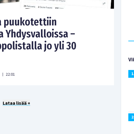
 puukotettiin
a Yhdysvalloissa –
olistalla jo yli 30
Vi
1
22:01
|
Lataa lisää +
2