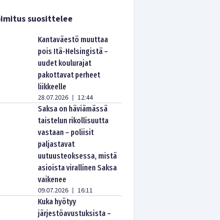
imitus suosittelee
Kantaväestö muuttaa
pois Itä-Helsingistä –
uudet koulurajat
pakottavat perheet
liikkeelle
28.07.2026
12:44
|
Saksa on häviämässä
taistelun rikollisuutta
vastaan – poliisit
paljastavat
uutuusteoksessa, mistä
asioista virallinen Saksa
vaikenee
09.07.2026
16:11
|
Kuka hyötyy
järjestöavustuksista –