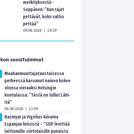
merkityksestä –
Seppänen: ”Kun rajat
pettävät, koko valtio
pettää”
04.08.2026
14:29
|
ikon suosituimmat
Maahanmuuttajataustaisessa
.
perheessä kasvanut nainen kokee
olonsa vieraaksi Helsingin
Kontulassa: ”Tästä on tullut Lähi-
itä”
05.08.2026
12:09
|
Razmyar ja Vigelius kiivaina
.
Espanjan kriisistä – ”SDP levittää
laittomille siirtolaisille punaista