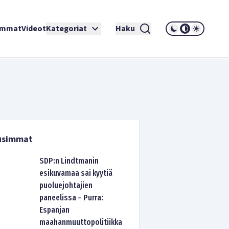
immat
Videot
Kategoriat
Haku
usimmat
SDP:n Lindtmanin
esikuvamaa sai kyytiä
puoluejohtajien
paneelissa – Purra:
Espanjan
maahanmuuttopolitiikka