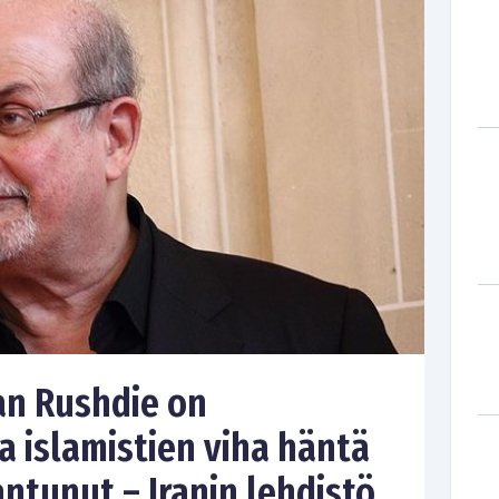
n Rushdie on
 islamistien viha häntä
antunut – Iranin lehdistö