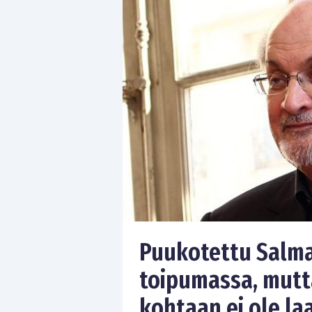
Puukotettu Salma
toipumassa, mutta
kohtaan ei ole la