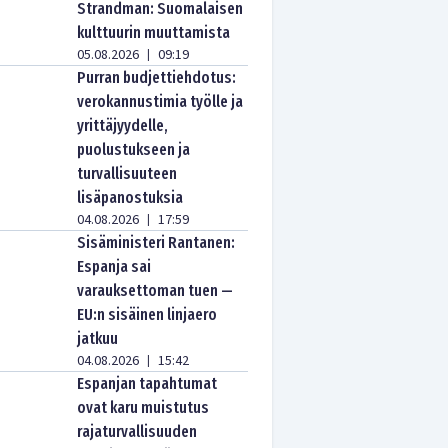
Strandman: Suomalaisen
kulttuurin muuttamista
05.08.2026
09:19
|
Purran budjettiehdotus:
verokannustimia työlle ja
yrittäjyydelle,
puolustukseen ja
turvallisuuteen
lisäpanostuksia
04.08.2026
17:59
|
Sisäministeri Rantanen:
Espanja sai
varauksettoman tuen —
EU:n sisäinen linjaero
jatkuu
04.08.2026
15:42
|
Espanjan tapahtumat
ovat karu muistutus
rajaturvallisuuden