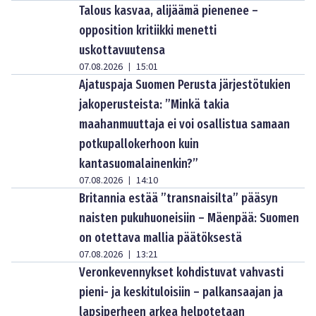
Talous kasvaa, alijäämä pienenee –
opposition kritiikki menetti
uskottavuutensa
07.08.2026
15:01
|
Ajatuspaja Suomen Perusta järjestötukien
jakoperusteista: ”Minkä takia
maahanmuuttaja ei voi osallistua samaan
potkupallokerhoon kuin
kantasuomalainenkin?”
07.08.2026
14:10
|
Britannia estää ”transnaisilta” pääsyn
naisten pukuhuoneisiin – Mäenpää: Suomen
on otettava mallia päätöksestä
07.08.2026
13:21
|
Veronkevennykset kohdistuvat vahvasti
pieni- ja keskituloisiin – palkansaajan ja
lapsiperheen arkea helpotetaan