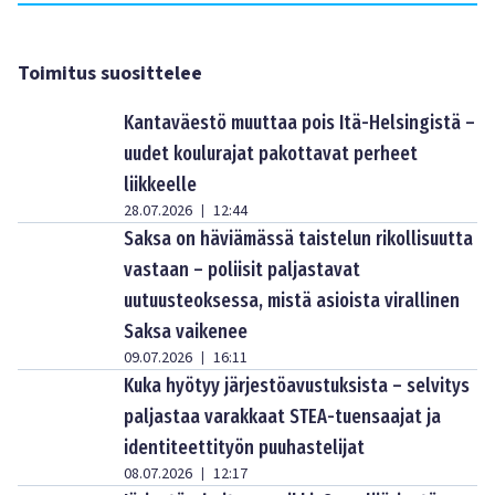
Toimitus suosittelee
Kantaväestö muuttaa pois Itä-Helsingistä –
uudet koulurajat pakottavat perheet
liikkeelle
28.07.2026
12:44
|
Saksa on häviämässä taistelun rikollisuutta
vastaan – poliisit paljastavat
uutuusteoksessa, mistä asioista virallinen
Saksa vaikenee
09.07.2026
16:11
|
Kuka hyötyy järjestöavustuksista – selvitys
paljastaa varakkaat STEA-tuensaajat ja
identiteettityön puuhastelijat
08.07.2026
12:17
|