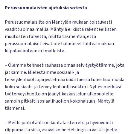
Perussuomalaisten ajatuksia sotesta
Perussuomalaisilta on Mäntylän mukaan toistuvasti
vaadittu omaa mallia. Mäntylä ei kiistä rakenteellisten
muutosten tarvetta, mutta täsmentää, että
perussuomalaiset eivät ole halunneet lähteä mukaan
kilpalaulantaan eri malleista.
– Olemme tehneet rauhassa omaa selvitystyötämme, jota
jatkamme. Mielestämme sosiaali- ja
terveydenhuoltojärjestelmää uudistaessa tulee huomioida
koko sosiaali- ja terveydenhuoltosektori. Nyt esimerkiksi
työterveyshuolto on jäänyt keskustelun ulkopuolelle,
samoin pitkälti sosiaalihuollon kokonaisuus, Mäntylä
täsmensi.
– Meille johtotähti on kuntalaisten etu ja hyvinvointi
riippumatta siitä, asuvatko he Helsingissä vai Utsjoella.