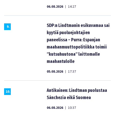
06.08.2026
14:27
|
SDP:n Lindtmanin esikuvamaa sai
9
.
kyytiä puoluejohtajien
paneelissa – Purra: Espanjan
maahanmuuttopolitiikka toimii
”kutsuhuutona” laittomalle
maahantulolle
05.08.2026
17:37
|
Antikainen: Lindtman puolustaa
10
.
Sánchezia eikä Suomea
06.08.2026
10:37
|