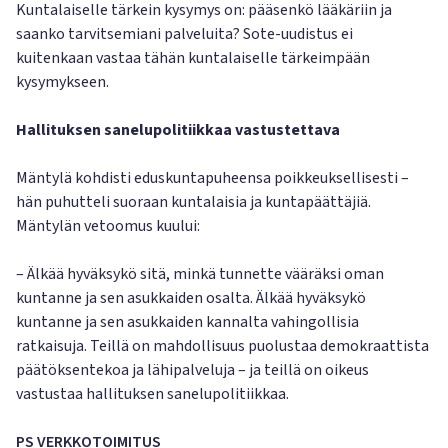
Kuntalaiselle tärkein kysymys on: pääsenkö lääkäriin ja
saanko tarvitsemiani palveluita? Sote-uudistus ei
kuitenkaan vastaa tähän kuntalaiselle tärkeimpään
kysymykseen.
Hallituksen sanelupolitiikkaa vastustettava
Mäntylä kohdisti eduskuntapuheensa poikkeuksellisesti –
hän puhutteli suoraan kuntalaisia ja kuntapäättäjiä.
Mäntylän vetoomus kuului:
– Älkää hyväksykö sitä, minkä tunnette vääräksi oman
kuntanne ja sen asukkaiden osalta. Älkää hyväksykö
kuntanne ja sen asukkaiden kannalta vahingollisia
ratkaisuja. Teillä on mahdollisuus puolustaa demokraattista
päätöksentekoa ja lähipalveluja – ja teillä on oikeus
vastustaa hallituksen sanelupolitiikkaa.
PS VERKKOTOIMITUS