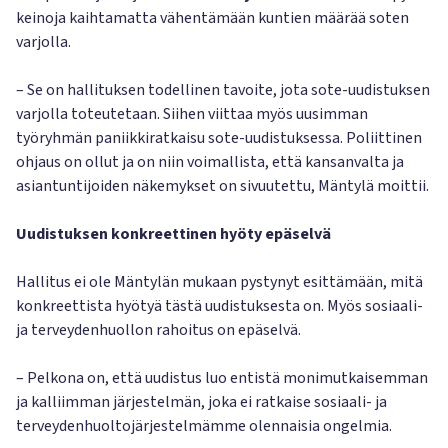
keinoja kaihtamatta vähentämään kuntien määrää soten
varjolla.
– Se on hallituksen todellinen tavoite, jota sote-uudistuksen
varjolla toteutetaan. Siihen viittaa myös uusimman
työryhmän paniikkiratkaisu sote-uudistuksessa. Poliittinen
ohjaus on ollut ja on niin voimallista, että kansanvalta ja
asiantuntijoiden näkemykset on sivuutettu, Mäntylä moittii.
Uudistuksen konkreettinen hyöty epäselvä
Hallitus ei ole Mäntylän mukaan pystynyt esittämään, mitä
konkreettista hyötyä tästä uudistuksesta on. Myös sosiaali-
ja terveydenhuollon rahoitus on epäselvä.
– Pelkona on, että uudistus luo entistä monimutkaisemman
ja kalliimman järjestelmän, joka ei ratkaise sosiaali- ja
terveydenhuoltojärjestelmämme olennaisia ongelmia.