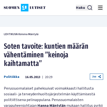
Haku
LEHTIKUVA Kimmo Mäntylä
Soten tavoite: kuntien määrän
vähentäminen ”keinoja
kaihtamatta”
Politiikka
Jaa
16.05.2013
20:29
|
Perussuomalaiset paheksuivat voimakkaasti hallitusta
sosiaali- ja terveydenhuoltojärjestelmän käyttämisestä
politiittisena pelinappulana. Perussuomalaisten
varapuheenjohtajan
Hanna Mäntylän
mukaan hallitus pyrkii