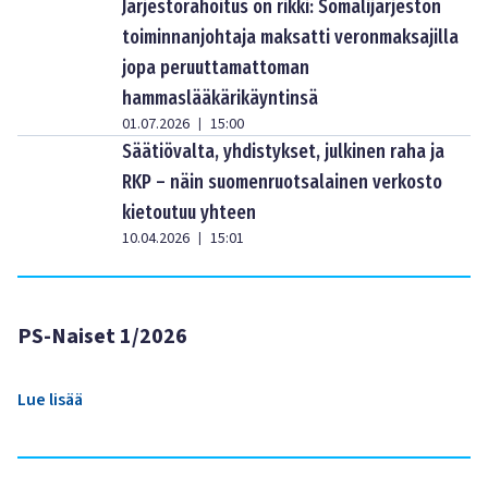
Järjestörahoitus on rikki: Somalijärjestön
toiminnanjohtaja maksatti veronmaksajilla
jopa peruuttamattoman
hammaslääkärikäyntinsä
01.07.2026
15:00
|
Säätiövalta, yhdistykset, julkinen raha ja
RKP – näin suomenruotsalainen verkosto
kietoutuu yhteen
10.04.2026
15:01
|
PS-Naiset 1/2026
Lue lisää