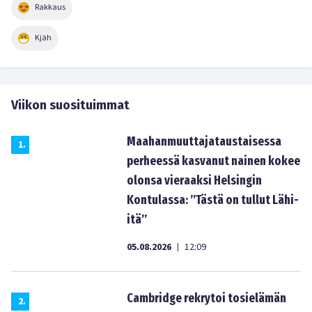
Rakkaus
Kjäh
Viikon suosituimmat
Maahanmuuttajataustaisessa
1
.
perheessä kasvanut nainen kokee
olonsa vieraaksi Helsingin
Kontulassa: ”Tästä on tullut Lähi-
itä”
05.08.2026
12:09
|
Cambridge rekrytoi tosielämän
2
.