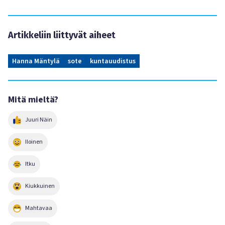
Artikkeliin liittyvät aiheet
Hanna Mäntylä
sote
kuntauudistus
Mitä mieltä?
Juuri Näin
Iloinen
Itku
Kiukkuinen
Mahtavaa