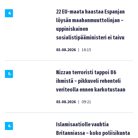
22 EU-maata haastaa Espanjan
4
.
löysän maahanmuuttolinjan –
uppiniskainen
sosialistipääministeri ei taivu
03.08.2026
16:15
|
Nizzan terroristi tappoi 86
5
.
ihmistä – pikkuveli rehenteli
veriteolla ennen karkotustaan
03.08.2026
09:21
|
Islamisaatiolle vauhtia
6
.
Britanniassa – koko poliisikunta