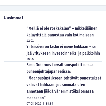
Uusimmat
”Meillä ei ole roskakalaa” – mikkeliläinen
kalayrittäjä panostaa vain kotimaiseen
12:01
Yhteisöveron lasku ei mene hukkaan – se
jää yritykseen investoinneiksi ja palkkoihin
10:05
Simo Grönroos turvallisuuspoliittisessa
puheenjohtajapaneelissa:
“Maanpuolustukseen tehtävät panostukset
valuvat hukkaan, jos suomalaisten
annetaan jäädä vähemmistöksi omassa
maassaan”
07.08.2026
18:34
|