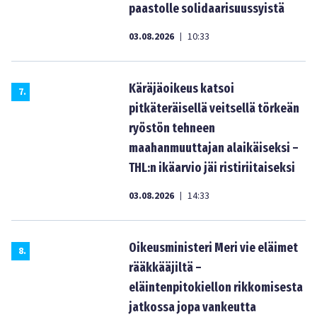
paastolle solidaarisuussyistä
03.08.2026
10:33
|
Käräjäoikeus katsoi
7
.
pitkäteräisellä veitsellä törkeän
ryöstön tehneen
maahanmuuttajan alaikäiseksi –
THL:n ikäarvio jäi ristiriitaiseksi
03.08.2026
14:33
|
Oikeusministeri Meri vie eläimet
8
.
rääkkääjiltä –
eläintenpitokiellon rikkomisesta
jatkossa jopa vankeutta