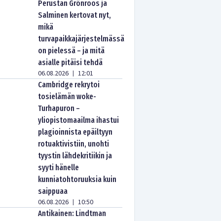
Perustan Grönroos ja
Salminen kertovat nyt,
mikä
turvapaikkajärjestelmässä
on pielessä – ja mitä
asialle pitäisi tehdä
06.08.2026
12:01
|
Cambridge rekrytoi
tosielämän woke-
Turhapuron –
yliopistomaailma ihastui
plagioinnista epäiltyyn
rotuaktivistiin, unohti
tyystin lähdekritiikin ja
syyti hänelle
kunniatohtoruuksia kuin
saippuaa
06.08.2026
10:50
|
Antikainen: Lindtman