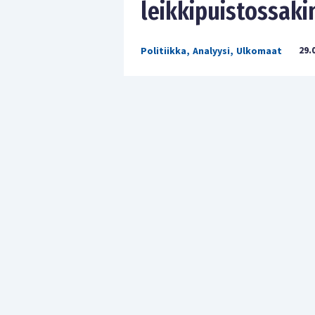
leikkipuistossaki
29.
Politiikka
,
Analyysi
,
Ulkomaat