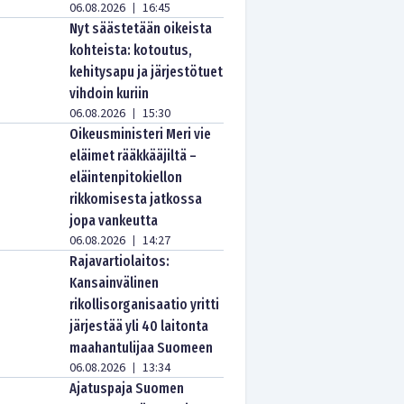
06.08.2026
16:45
|
Nyt säästetään oikeista
kohteista: kotoutus,
kehitysapu ja järjestötuet
vihdoin kuriin
06.08.2026
15:30
|
Oikeusministeri Meri vie
eläimet rääkkääjiltä –
eläintenpitokiellon
rikkomisesta jatkossa
jopa vankeutta
06.08.2026
14:27
|
Rajavartiolaitos:
Kansainvälinen
rikollisorganisaatio yritti
järjestää yli 40 laitonta
maahantulijaa Suomeen
06.08.2026
13:34
|
Ajatuspaja Suomen