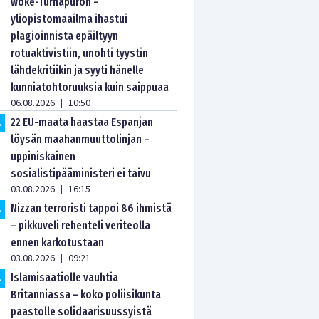
woke-Turhapuron –
yliopistomaailma ihastui
plagioinnista epäiltyyn
rotuaktivistiin, unohti tyystin
lähdekritiikin ja syyti hänelle
kunniatohtoruuksia kuin saippuaa
06.08.2026
10:50
|
22 EU-maata haastaa Espanjan
.
löysän maahanmuuttolinjan –
uppiniskainen
sosialistipääministeri ei taivu
03.08.2026
16:15
|
Nizzan terroristi tappoi 86 ihmistä
.
– pikkuveli rehenteli veriteolla
ennen karkotustaan
03.08.2026
09:21
|
Islamisaatiolle vauhtia
.
Britanniassa – koko poliisikunta
paastolle solidaarisuussyistä