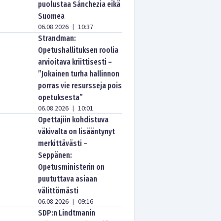
puolustaa Sánchezia eikä
Suomea
06.08.2026
10:37
|
Strandman:
Opetushallituksen roolia
arvioitava kriittisesti –
”Jokainen turha hallinnon
porras vie resursseja pois
opetuksesta”
06.08.2026
10:01
|
Opettajiin kohdistuva
väkivalta on lisääntynyt
merkittävästi –
Seppänen:
Opetusministerin on
puututtava asiaan
välittömästi
06.08.2026
09:16
|
SDP:n Lindtmanin