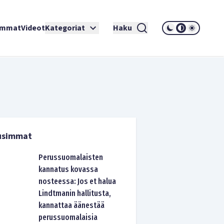
immat
Videot
Kategoriat
Haku
usimmat
Perussuomalaisten
kannatus kovassa
nosteessa: Jos et halua
Lindtmanin hallitusta,
kannattaa äänestää
perussuomalaisia