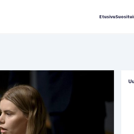
Etusivu
Suositu
U