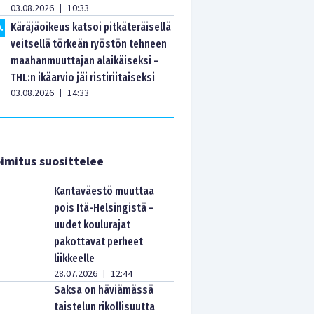
03.08.2026
10:33
|
Käräjäoikeus katsoi pitkäteräisellä
0
.
veitsellä törkeän ryöstön tehneen
maahanmuuttajan alaikäiseksi –
THL:n ikäarvio jäi ristiriitaiseksi
03.08.2026
14:33
|
imitus suosittelee
Kantaväestö muuttaa
pois Itä-Helsingistä –
uudet koulurajat
pakottavat perheet
liikkeelle
28.07.2026
12:44
|
Saksa on häviämässä
taistelun rikollisuutta