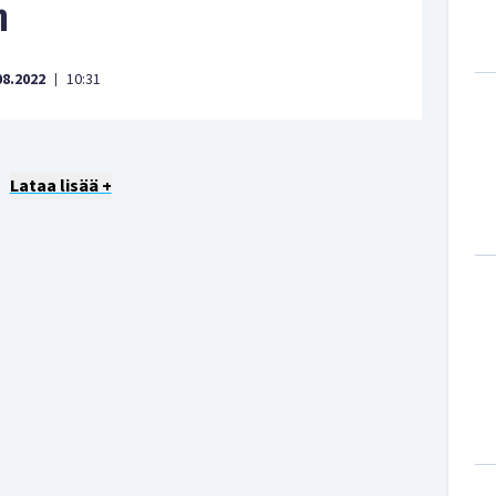
n
08.2022
10:31
|
Lataa lisää +