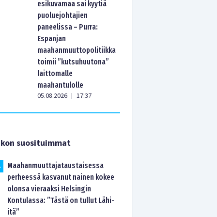
esikuvamaa sai kyytiä
puoluejohtajien
paneelissa – Purra:
Espanjan
maahanmuuttopolitiikka
toimii ”kutsuhuutona”
laittomalle
maahantulolle
05.08.2026
17:37
|
ikon suosituimmat
Maahanmuuttajataustaisessa
.
perheessä kasvanut nainen kokee
olonsa vieraaksi Helsingin
Kontulassa: ”Tästä on tullut Lähi-
itä”