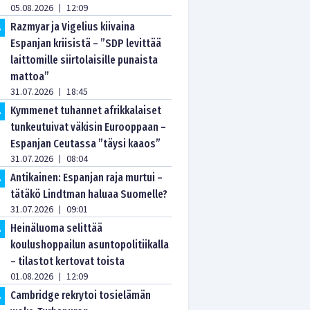
05.08.2026
12:09
|
Razmyar ja Vigelius kiivaina
.
Espanjan kriisistä – ”SDP levittää
laittomille siirtolaisille punaista
mattoa”
31.07.2026
18:45
|
Kymmenet tuhannet afrikkalaiset
.
tunkeutuivat väkisin Eurooppaan –
Espanjan Ceutassa ”täysi kaaos”
31.07.2026
08:04
|
Antikainen: Espanjan raja murtui –
.
tätäkö Lindtman haluaa Suomelle?
31.07.2026
09:01
|
Heinäluoma selittää
.
koulushoppailun asuntopolitiikalla
– tilastot kertovat toista
01.08.2026
12:09
|
Cambridge rekrytoi tosielämän
.