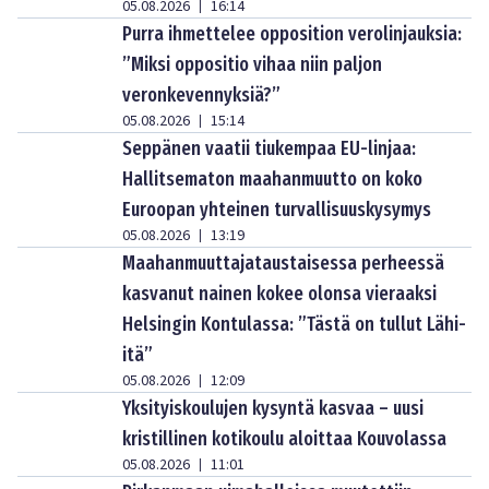
05.08.2026
16:14
|
Purra ihmettelee opposition verolinjauksia:
”Miksi oppositio vihaa niin paljon
veronkevennyksiä?”
05.08.2026
15:14
|
Seppänen vaatii tiukempaa EU-linjaa:
Hallitsematon maahanmuutto on koko
Euroopan yhteinen turvallisuuskysymys
05.08.2026
13:19
|
Maahanmuuttajataustaisessa perheessä
kasvanut nainen kokee olonsa vieraaksi
Helsingin Kontulassa: ”Tästä on tullut Lähi-
itä”
05.08.2026
12:09
|
Yksityiskoulujen kysyntä kasvaa – uusi
kristillinen kotikoulu aloittaa Kouvolassa
05.08.2026
11:01
|