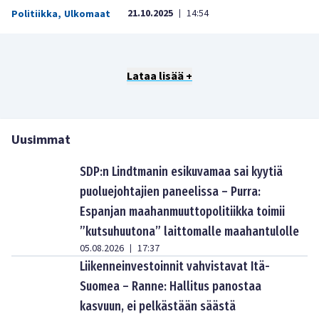
21.10.2025
14:54
Politiikka
,
Ulkomaat
|
Lataa lisää +
Uusimmat
SDP:n Lindtmanin esikuvamaa sai kyytiä
puoluejohtajien paneelissa – Purra:
Espanjan maahanmuuttopolitiikka toimii
”kutsuhuutona” laittomalle maahantulolle
05.08.2026
17:37
|
Liikenneinvestoinnit vahvistavat Itä-
Suomea – Ranne: Hallitus panostaa
kasvuun, ei pelkästään säästä