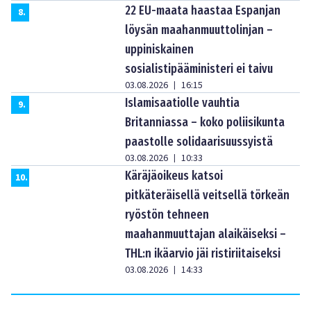
22 EU-maata haastaa Espanjan
8
.
löysän maahanmuuttolinjan –
uppiniskainen
sosialistipääministeri ei taivu
03.08.2026
16:15
|
Islamisaatiolle vauhtia
9
.
Britanniassa – koko poliisikunta
paastolle solidaarisuussyistä
03.08.2026
10:33
|
Käräjäoikeus katsoi
10
.
pitkäteräisellä veitsellä törkeän
ryöstön tehneen
maahanmuuttajan alaikäiseksi –
THL:n ikäarvio jäi ristiriitaiseksi
03.08.2026
14:33
|