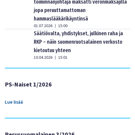
toiminnanjohtaja maksatti veronmaksajilla
jopa peruuttamattoman
hammaslääkärikäyntinsä
01.07.2026
15:00
|
Säätiövalta, yhdistykset, julkinen raha ja
RKP – näin suomenruotsalainen verkosto
kietoutuu yhteen
10.04.2026
15:01
|
PS-Naiset 1/2026
Lue lisää
Perussuomalainen 3/2026