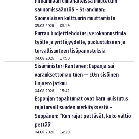
Pirkanmaan uimahalleissa muutettiin
saunomissääntöä – Strandman:
Suomalaisen kulttuurin muuttamista
05.08.2026
09:19
|
Purran budjettiehdotus: verokannustimia
työlle ja yrittäjyydelle, puolustukseen ja
turvallisuuteen lisäpanostuksia
04.08.2026
17:59
|
Sisäministeri Rantanen: Espanja sai
varauksettoman tuen — EU:n sisäinen
linjaero jatkuu
04.08.2026
15:42
|
Espanjan tapahtumat ovat karu muistutus
rajaturvallisuuden merkityksestä –
Seppänen: ”Kun rajat pettävät, koko valtio
pettää”
04.08.2026
14:29
|