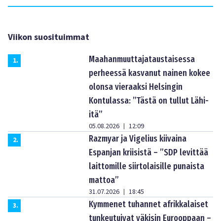
Viikon suosituimmat
Maahanmuuttajataustaisessa
1
.
perheessä kasvanut nainen kokee
olonsa vieraaksi Helsingin
Kontulassa: ”Tästä on tullut Lähi-
itä”
05.08.2026
12:09
|
Razmyar ja Vigelius kiivaina
2
.
Espanjan kriisistä – ”SDP levittää
laittomille siirtolaisille punaista
mattoa”
31.07.2026
18:45
|
Kymmenet tuhannet afrikkalaiset
3
.
tunkeutuivat väkisin Eurooppaan –