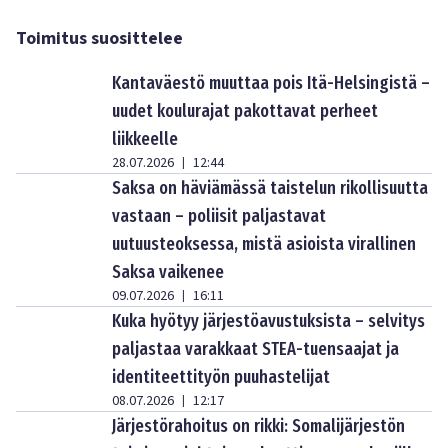
Toimitus suosittelee
Kantaväestö muuttaa pois Itä-Helsingistä –
uudet koulurajat pakottavat perheet
liikkeelle
28.07.2026
12:44
|
Saksa on häviämässä taistelun rikollisuutta
vastaan – poliisit paljastavat
uutuusteoksessa, mistä asioista virallinen
Saksa vaikenee
09.07.2026
16:11
|
Kuka hyötyy järjestöavustuksista – selvitys
paljastaa varakkaat STEA-tuensaajat ja
identiteettityön puuhastelijat
08.07.2026
12:17
|
Järjestörahoitus on rikki: Somalijärjestön