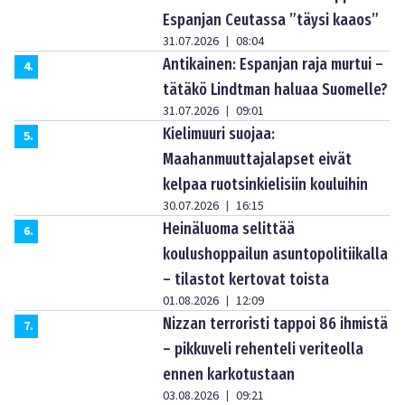
Espanjan Ceutassa ”täysi kaaos”
31.07.2026
08:04
|
Antikainen: Espanjan raja murtui –
4
.
tätäkö Lindtman haluaa Suomelle?
31.07.2026
09:01
|
Kielimuuri suojaa:
5
.
Maahanmuuttajalapset eivät
kelpaa ruotsinkielisiin kouluihin
30.07.2026
16:15
|
Heinäluoma selittää
6
.
koulushoppailun asuntopolitiikalla
– tilastot kertovat toista
01.08.2026
12:09
|
Nizzan terroristi tappoi 86 ihmistä
7
.
– pikkuveli rehenteli veriteolla
ennen karkotustaan
03.08.2026
09:21
|