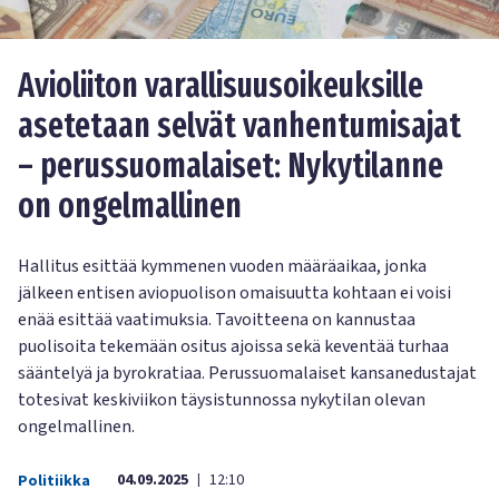
Avioliiton varallisuusoikeuksille
asetetaan selvät vanhentumisajat
– perussuomalaiset: Nykytilanne
on ongelmallinen
Hallitus esittää kymmenen vuoden määräaikaa, jonka
jälkeen entisen aviopuolison omaisuutta kohtaan ei voisi
enää esittää vaatimuksia. Tavoitteena on kannustaa
puolisoita tekemään ositus ajoissa sekä keventää turhaa
sääntelyä ja byrokratiaa. Perussuomalaiset kansanedustajat
totesivat keskiviikon täysistunnossa nykytilan olevan
ongelmallinen.
04.09.2025
12:10
Politiikka
|