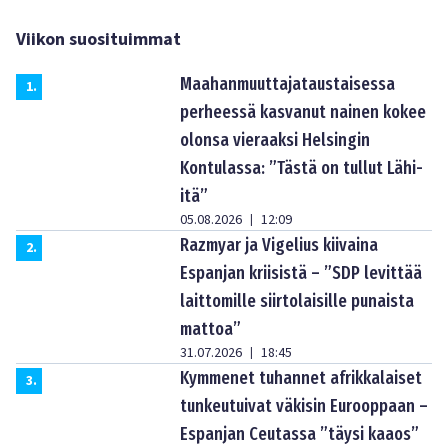
Viikon suosituimmat
Maahanmuuttajataustaisessa
1
.
perheessä kasvanut nainen kokee
olonsa vieraaksi Helsingin
Kontulassa: ”Tästä on tullut Lähi-
itä”
05.08.2026
12:09
|
Razmyar ja Vigelius kiivaina
2
.
Espanjan kriisistä – ”SDP levittää
laittomille siirtolaisille punaista
mattoa”
31.07.2026
18:45
|
Kymmenet tuhannet afrikkalaiset
3
.
tunkeutuivat väkisin Eurooppaan –
Espanjan Ceutassa ”täysi kaaos”