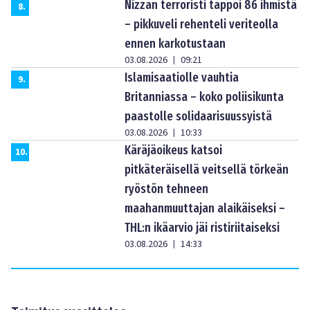
Nizzan terroristi tappoi 86 ihmistä
8
.
– pikkuveli rehenteli veriteolla
ennen karkotustaan
03.08.2026
09:21
|
Islamisaatiolle vauhtia
9
.
Britanniassa – koko poliisikunta
paastolle solidaarisuussyistä
03.08.2026
10:33
|
Käräjäoikeus katsoi
10
.
pitkäteräisellä veitsellä törkeän
ryöstön tehneen
maahanmuuttajan alaikäiseksi –
THL:n ikäarvio jäi ristiriitaiseksi
03.08.2026
14:33
|