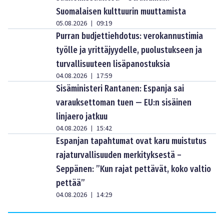
Suomalaisen kulttuurin muuttamista
05.08.2026
09:19
|
Purran budjettiehdotus: verokannustimia
työlle ja yrittäjyydelle, puolustukseen ja
turvallisuuteen lisäpanostuksia
04.08.2026
17:59
|
Sisäministeri Rantanen: Espanja sai
varauksettoman tuen — EU:n sisäinen
linjaero jatkuu
04.08.2026
15:42
|
Espanjan tapahtumat ovat karu muistutus
rajaturvallisuuden merkityksestä –
Seppänen: ”Kun rajat pettävät, koko valtio
pettää”
04.08.2026
14:29
|