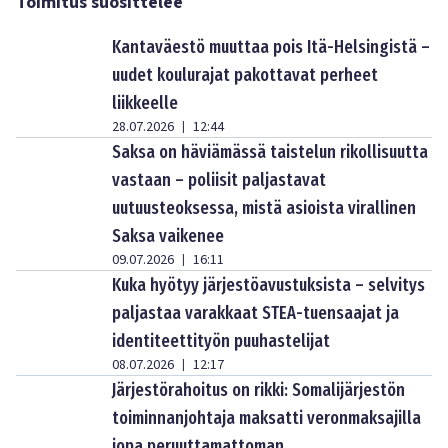
Toimitus suosittelee
Kantaväestö muuttaa pois Itä-Helsingistä –
uudet koulurajat pakottavat perheet
liikkeelle
28.07.2026
12:44
|
Saksa on häviämässä taistelun rikollisuutta
vastaan – poliisit paljastavat
uutuusteoksessa, mistä asioista virallinen
Saksa vaikenee
09.07.2026
16:11
|
Kuka hyötyy järjestöavustuksista – selvitys
paljastaa varakkaat STEA-tuensaajat ja
identiteettityön puuhastelijat
08.07.2026
12:17
|
Järjestörahoitus on rikki: Somalijärjestön
toiminnanjohtaja maksatti veronmaksajilla
jopa peruuttamattoman