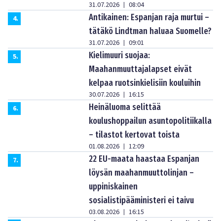
31.07.2026
08:04
|
Antikainen: Espanjan raja murtui –
4
.
tätäkö Lindtman haluaa Suomelle?
31.07.2026
09:01
|
Kielimuuri suojaa:
5
.
Maahanmuuttajalapset eivät
kelpaa ruotsinkielisiin kouluihin
30.07.2026
16:15
|
Heinäluoma selittää
6
.
koulushoppailun asuntopolitiikalla
– tilastot kertovat toista
01.08.2026
12:09
|
22 EU-maata haastaa Espanjan
7
.
löysän maahanmuuttolinjan –
uppiniskainen
sosialistipääministeri ei taivu
03.08.2026
16:15
|