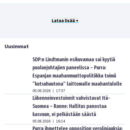
Lataa lisää +
Uusimmat
SDP:n Lindtmanin esikuvamaa sai kyytiä
puoluejohtajien paneelissa – Purra:
Espanjan maahanmuuttopolitiikka toimii
”kutsuhuutona” laittomalle maahantulolle
05.08.2026
17:37
|
Liikenneinvestoinnit vahvistavat Itä-
Suomea – Ranne: Hallitus panostaa
kasvuun, ei pelkästään säästä
05.08.2026
16:14
|
Purra ihmettelee opposition verolinjauksia: