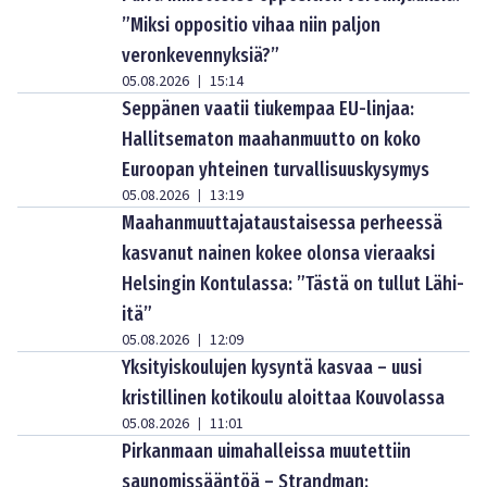
”Miksi oppositio vihaa niin paljon
veronkevennyksiä?”
05.08.2026
15:14
|
Seppänen vaatii tiukempaa EU-linjaa:
Hallitsematon maahanmuutto on koko
Euroopan yhteinen turvallisuuskysymys
05.08.2026
13:19
|
Maahanmuuttajataustaisessa perheessä
kasvanut nainen kokee olonsa vieraaksi
Helsingin Kontulassa: ”Tästä on tullut Lähi-
itä”
05.08.2026
12:09
|
Yksityiskoulujen kysyntä kasvaa – uusi
kristillinen kotikoulu aloittaa Kouvolassa
05.08.2026
11:01
|
Pirkanmaan uimahalleissa muutettiin
saunomissääntöä – Strandman: