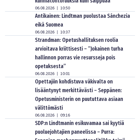
kunniatohtoruuksia kuin saippuaa
06.08.2026
10:50
|
Antikainen: Lindtman puolustaa Sánchezia
eikä Suomea
06.08.2026
10:37
|
Strandman: Opetushallituksen roolia
arvioitava kriittisesti – ”Jokainen turha
hallinnon porras vie resursseja pois
opetuksesta”
06.08.2026
10:01
|
Opettajiin kohdistuva väkivalta on
lisääntynyt merkittävästi – Seppänen:
Opetusministerin on puututtava asiaan
välittömästi
06.08.2026
09:16
|
SDP:n Lindtmanin esikuvamaa sai kyytiä
puoluejohtajien paneelissa – Purra: