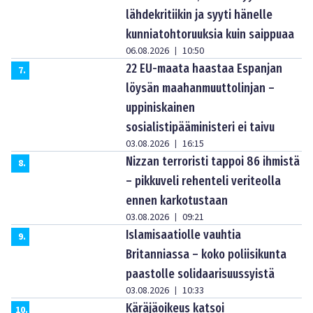
lähdekritiikin ja syyti hänelle
kunniatohtoruuksia kuin saippuaa
06.08.2026
10:50
|
22 EU-maata haastaa Espanjan
7
.
löysän maahanmuuttolinjan –
uppiniskainen
sosialistipääministeri ei taivu
03.08.2026
16:15
|
Nizzan terroristi tappoi 86 ihmistä
8
.
– pikkuveli rehenteli veriteolla
ennen karkotustaan
03.08.2026
09:21
|
Islamisaatiolle vauhtia
9
.
Britanniassa – koko poliisikunta
paastolle solidaarisuussyistä
03.08.2026
10:33
|
Käräjäoikeus katsoi
10
.