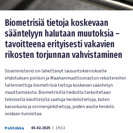
Biometrisiä tietoja koskevaan
sääntelyyn halutaan muutoksia –
tavoitteena erityisesti vakavien
rikosten torjunnan vahvistaminen
Sisäministeriö on lähettänyt lausuntokierrokselle
ehdotuksen poliisin ja Maahanmuuttoviraston rekistereihin
tallennettuja biometrisiä tietoja koskevan sääntelyn
muuttamisesta. Biometrisillä tiedoilla tarkoitetaan
teknisellä käsittelyllä saatuja henkilötietoja, kuten
kasvokuvia ja sormenjälkitietoja, joiden avulla henkilö
voidaan tunnistaa.
03.02.2025
19:13
Politiikka
|