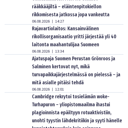
rääkkääjiltä – eläintenpitokiellon
rikkomisesta jatkossa jopa vankeutta
06.08.2026
14:27
|
Rajavartiolaitos: Kansainvälinen
rikollisorganisaatio yritti järjestää yli 40
laitonta maahantulijaa Suomeen
06.08.2026
13:34
|
Ajatuspaja Suomen Perustan Grönroos ja
Salminen kertovat nyt, mikä
turvapaikkajärjestelmässä on pielessä – ja
mitä asialle pitäisi tehdä
06.08.2026
12:01
|
Cambridge rekrytoi tosielämän woke-
Turhapuron – yliopistomaailma ihastui
plagioinnista epäiltyyn rotuaktivistiin,
unohti tyystin lähdekritiikin ja syyti hänelle