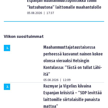
Espanjan maahanmuuttopolitiikka toimii
”kutsuhuutona” laittomalle maahantulolle
05.08.2026
17:37
|
Viikon suosituimmat
Maahanmuuttajataustaisessa
1
.
perheessä kasvanut nainen kokee
olonsa vieraaksi Helsingin
Kontulassa: ”Tästä on tullut Lähi-
itä”
05.08.2026
12:09
|
Razmyar ja Vigelius kiivaina
2
.
Espanjan kriisistä – ”SDP levittää
laittomille siirtolaisille punaista
mattoa”