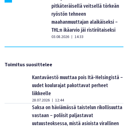
pitkäteräisellä veitsellä törkeän
ryöstön tehneen
maahanmuuttajan alaikäiseksi –
THL:n ikäarvio jäi ristiriitaiseksi
03.08.2026
14:33
|
Toimitus suosittelee
Kantaväestö muuttaa pois Itä-Helsingistä –
uudet koulurajat pakottavat perheet
liikkeelle
28.07.2026
12:44
|
Saksa on häviämässä taistelun rikollisuutta
vastaan – poliisit paljastavat
uutuusteoksessa, mistä asioista virallinen