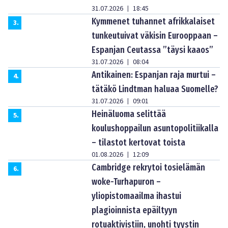
31.07.2026
18:45
|
Kymmenet tuhannet afrikkalaiset
3
.
tunkeutuivat väkisin Eurooppaan –
Espanjan Ceutassa ”täysi kaaos”
31.07.2026
08:04
|
Antikainen: Espanjan raja murtui –
4
.
tätäkö Lindtman haluaa Suomelle?
31.07.2026
09:01
|
Heinäluoma selittää
5
.
koulushoppailun asuntopolitiikalla
– tilastot kertovat toista
01.08.2026
12:09
|
Cambridge rekrytoi tosielämän
6
.
woke-Turhapuron –
yliopistomaailma ihastui
plagioinnista epäiltyyn
rotuaktivistiin, unohti tyystin