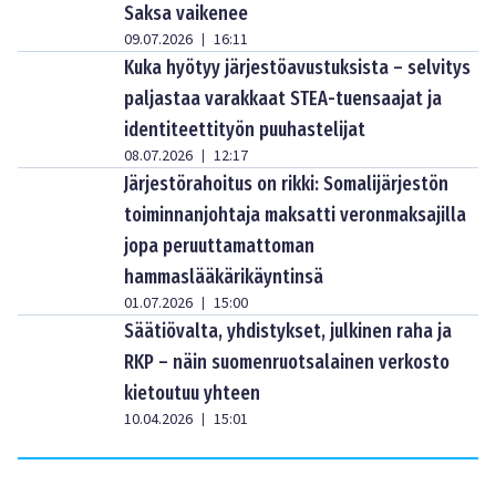
Saksa vaikenee
09.07.2026
16:11
|
Kuka hyötyy järjestöavustuksista – selvitys
paljastaa varakkaat STEA-tuensaajat ja
identiteettityön puuhastelijat
08.07.2026
12:17
|
Järjestörahoitus on rikki: Somalijärjestön
toiminnanjohtaja maksatti veronmaksajilla
jopa peruuttamattoman
hammaslääkärikäyntinsä
01.07.2026
15:00
|
Säätiövalta, yhdistykset, julkinen raha ja
RKP – näin suomenruotsalainen verkosto
kietoutuu yhteen
10.04.2026
15:01
|