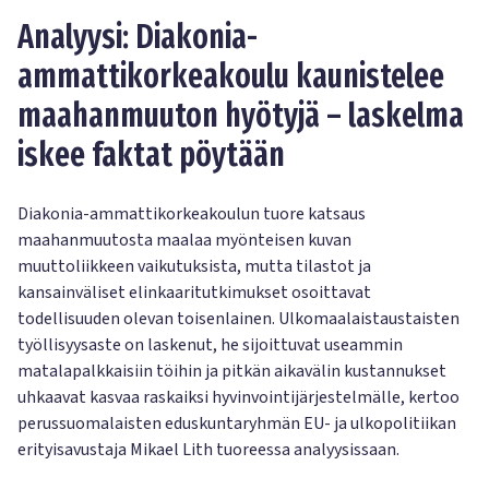
Analyysi: Diakonia-
ammattikorkeakoulu kaunistelee
maahanmuuton hyötyjä – laskelma
iskee faktat pöytään
Diakonia-ammattikorkeakoulun tuore katsaus
maahanmuutosta maalaa myönteisen kuvan
muuttoliikkeen vaikutuksista, mutta tilastot ja
kansainväliset elinkaaritutkimukset osoittavat
todellisuuden olevan toisenlainen. Ulkomaalaistaustaisten
työllisyysaste on laskenut, he sijoittuvat useammin
matalapalkkaisiin töihin ja pitkän aikavälin kustannukset
uhkaavat kasvaa raskaiksi hyvinvointijärjestelmälle, kertoo
perussuomalaisten eduskuntaryhmän EU- ja ulkopolitiikan
erityisavustaja Mikael Lith tuoreessa analyysissaan.