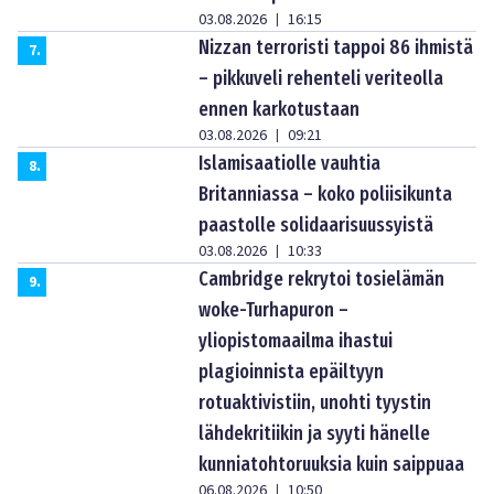
03.08.2026
16:15
|
Nizzan terroristi tappoi 86 ihmistä
7
.
– pikkuveli rehenteli veriteolla
ennen karkotustaan
03.08.2026
09:21
|
Islamisaatiolle vauhtia
8
.
Britanniassa – koko poliisikunta
paastolle solidaarisuussyistä
03.08.2026
10:33
|
Cambridge rekrytoi tosielämän
9
.
woke-Turhapuron –
yliopistomaailma ihastui
plagioinnista epäiltyyn
rotuaktivistiin, unohti tyystin
lähdekritiikin ja syyti hänelle
kunniatohtoruuksia kuin saippuaa
06.08.2026
10:50
|