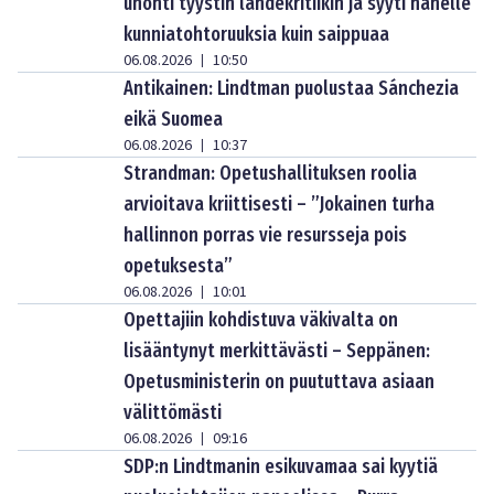
unohti tyystin lähdekritiikin ja syyti hänelle
kunniatohtoruuksia kuin saippuaa
06.08.2026
10:50
|
Antikainen: Lindtman puolustaa Sánchezia
eikä Suomea
06.08.2026
10:37
|
Strandman: Opetushallituksen roolia
arvioitava kriittisesti – ”Jokainen turha
hallinnon porras vie resursseja pois
opetuksesta”
06.08.2026
10:01
|
Opettajiin kohdistuva väkivalta on
lisääntynyt merkittävästi – Seppänen:
Opetusministerin on puututtava asiaan
välittömästi
06.08.2026
09:16
|
SDP:n Lindtmanin esikuvamaa sai kyytiä