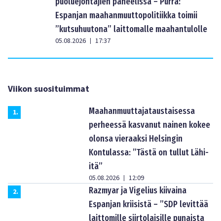
puoluejohtajien paneelissa – Purra:
Espanjan maahanmuuttopolitiikka toimii
”kutsuhuutona” laittomalle maahantulolle
05.08.2026
17:37
|
Viikon suosituimmat
Maahanmuuttajataustaisessa
1
.
perheessä kasvanut nainen kokee
olonsa vieraaksi Helsingin
Kontulassa: ”Tästä on tullut Lähi-
itä”
05.08.2026
12:09
|
Razmyar ja Vigelius kiivaina
2
.
Espanjan kriisistä – ”SDP levittää
laittomille siirtolaisille punaista