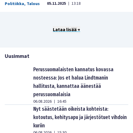
05.11.2025
13:18
Politiikka
,
Talous
|
Lataa lisää +
Uusimmat
Perussuomalaisten kannatus kovassa
nosteessa: Jos et halua Lindtmanin
hallitusta, kannattaa äänestää
perussuomalaisia
06.08.2026
16:45
|
Nyt säästetään oikeista kohteista:
kotoutus, kehitysapu ja järjestötuet vihdoin
kuriin
06.08.2026
15:30
|