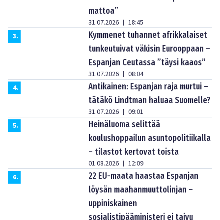
mattoa”
31.07.2026
18:45
|
Kymmenet tuhannet afrikkalaiset
3
.
tunkeutuivat väkisin Eurooppaan –
Espanjan Ceutassa ”täysi kaaos”
31.07.2026
08:04
|
Antikainen: Espanjan raja murtui –
4
.
tätäkö Lindtman haluaa Suomelle?
31.07.2026
09:01
|
Heinäluoma selittää
5
.
koulushoppailun asuntopolitiikalla
– tilastot kertovat toista
01.08.2026
12:09
|
22 EU-maata haastaa Espanjan
6
.
löysän maahanmuuttolinjan –
uppiniskainen
sosialistipääministeri ei taivu