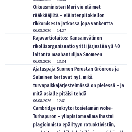
Oikeusministeri Meri vie eläimet
rääkkääjiltä – eläintenpitokiellon
rikkomisesta jatkossa jopa vankeutta
06.08.2026
14:27
|
Rajavartiolaitos: Kansainvälinen
rikollisorganisaatio yritti järjestää yli 40
laitonta maahantulijaa Suomeen
06.08.2026
13:34
|
Ajatuspaja Suomen Perustan Grönroos ja
Salminen kertovat nyt, mikä
turvapaikkajärjestelmässä on pielessä – ja
mitä asialle pitäisi tehdä
06.08.2026
12:01
|
Cambridge rekrytoi tosielämän woke-
Turhapuron – yliopistomaailma ihastui
plagioinnista epäiltyyn rotuaktivistiin,