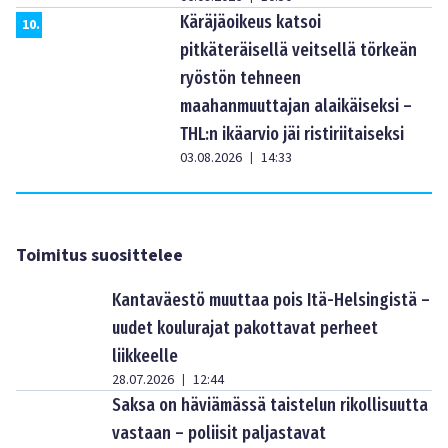
Käräjäoikeus katsoi
10
.
pitkäteräisellä veitsellä törkeän
ryöstön tehneen
maahanmuuttajan alaikäiseksi –
THL:n ikäarvio jäi ristiriitaiseksi
03.08.2026
14:33
|
Toimitus suosittelee
Kantaväestö muuttaa pois Itä-Helsingistä –
uudet koulurajat pakottavat perheet
liikkeelle
28.07.2026
12:44
|
Saksa on häviämässä taistelun rikollisuutta
vastaan – poliisit paljastavat