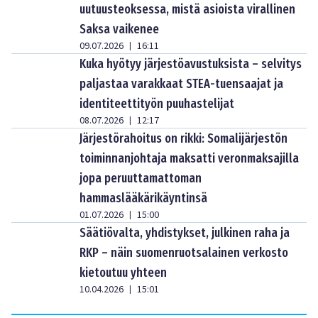
uutuusteoksessa, mistä asioista virallinen
Saksa vaikenee
09.07.2026
16:11
|
Kuka hyötyy järjestöavustuksista – selvitys
paljastaa varakkaat STEA-tuensaajat ja
identiteettityön puuhastelijat
08.07.2026
12:17
|
Järjestörahoitus on rikki: Somalijärjestön
toiminnanjohtaja maksatti veronmaksajilla
jopa peruuttamattoman
hammaslääkärikäyntinsä
01.07.2026
15:00
|
Säätiövalta, yhdistykset, julkinen raha ja
RKP – näin suomenruotsalainen verkosto
kietoutuu yhteen
10.04.2026
15:01
|