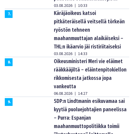
03.08.2026
10:33
|
Käräjäoikeus katsoi
7
.
pitkäteräisellä veitsellä törkeän
ryöstön tehneen
maahanmuuttajan alaikäiseksi –
THL:n ikäarvio jäi ristiriitaiseksi
03.08.2026
14:33
|
Oikeusministeri Meri vie eläimet
8
.
rääkkääjiltä – eläintenpitokiellon
rikkomisesta jatkossa jopa
vankeutta
06.08.2026
14:27
|
SDP:n Lindtmanin esikuvamaa sai
9
.
kyytiä puoluejohtajien paneelissa
– Purra: Espanjan
maahanmuuttopolitiikka toimii