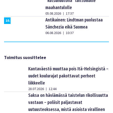
”kutsuhuutona” laittomalle
maahantulolle
05.08.2026
17:37
|
Antikainen: Lindtman puolustaa
10
.
Sánchezia eikä Suomea
06.08.2026
10:37
|
Toimitus suosittelee
Kantaväestö muuttaa pois Itä-Helsingistä –
uudet koulurajat pakottavat perheet
liikkeelle
28.07.2026
12:44
|
Saksa on häviämässä taistelun rikollisuutta
vastaan – poliisit paljastavat
uutuusteoksessa, mistä asioista virallinen