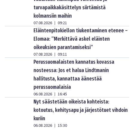
turvapaikkakäsittelyn siirtämistä
kolmansiin maihin
07.08.2026
09:21
|
Eläintenpitokiellon tiukentaminen etenee –
Elomaa: ”Merkittävä askel eläinten
oikeuksien parantamiseksi”
07.08.2026
09:11
|
Perussuomalaisten kannatus kovassa
nosteessa: Jos et halua Lindtmanin
hallitusta, kannattaa äänestää
perussuomalaisia
06.08.2026
16:45
|
Nyt säästetään oikeista kohteista:
kotoutus, kehitysapu ja järjestötuet vihdoin
kuriin
06.08.2026
15:30
|