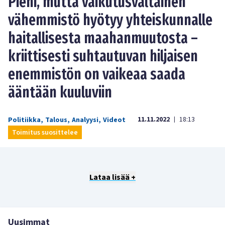
Pieni, mutta vaikutusvaltainen
vähemmistö hyötyy yhteiskunnalle
haitallisesta maahanmuutosta –
kriittisesti suhtautuvan hiljaisen
enemmistön on vaikeaa saada
ääntään kuuluviin
11.11.2022
18:13
Politiikka
,
Talous
,
Analyysi
,
Videot
|
Toimitus suosittelee
Lataa lisää +
Uusimmat