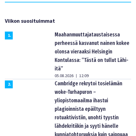
Viikon suosituimmat
Maahanmuuttajataustaisessa
1
.
perheessä kasvanut nainen kokee
olonsa vieraaksi Helsingin
Kontulassa: ”Tästä on tullut Lähi-
itä”
05.08.2026
12:09
|
Cambridge rekrytoi tosielämän
2
.
woke-Turhapuron –
yliopistomaailma ihastui
plagioinnista epäiltyyn
rotuaktivistiin, unohti tyystin
lähdekritiikin ja syyti hänelle
kunniatohtoruuksia kuin saippuaa