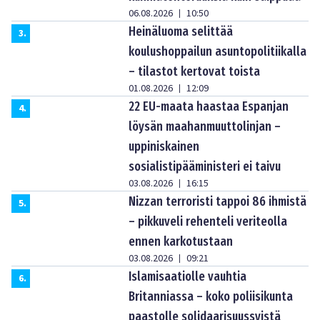
06.08.2026
10:50
|
Heinäluoma selittää
3
.
koulushoppailun asuntopolitiikalla
– tilastot kertovat toista
01.08.2026
12:09
|
22 EU-maata haastaa Espanjan
4
.
löysän maahanmuuttolinjan –
uppiniskainen
sosialistipääministeri ei taivu
03.08.2026
16:15
|
Nizzan terroristi tappoi 86 ihmistä
5
.
– pikkuveli rehenteli veriteolla
ennen karkotustaan
03.08.2026
09:21
|
Islamisaatiolle vauhtia
6
.
Britanniassa – koko poliisikunta
paastolle solidaarisuussyistä