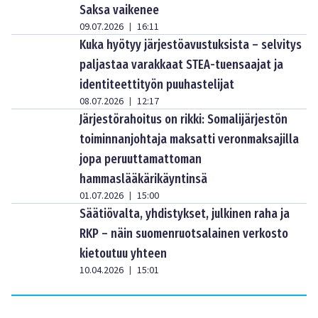
Saksa vaikenee
09.07.2026
16:11
|
Kuka hyötyy järjestöavustuksista – selvitys
paljastaa varakkaat STEA-tuensaajat ja
identiteettityön puuhastelijat
08.07.2026
12:17
|
Järjestörahoitus on rikki: Somalijärjestön
toiminnanjohtaja maksatti veronmaksajilla
jopa peruuttamattoman
hammaslääkärikäyntinsä
01.07.2026
15:00
|
Säätiövalta, yhdistykset, julkinen raha ja
RKP – näin suomenruotsalainen verkosto
kietoutuu yhteen
10.04.2026
15:01
|