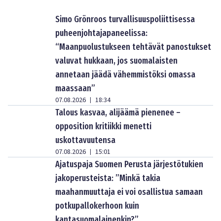
Simo Grönroos turvallisuuspoliittisessa
puheenjohtajapaneelissa:
“Maanpuolustukseen tehtävät panostukset
valuvat hukkaan, jos suomalaisten
annetaan jäädä vähemmistöksi omassa
maassaan”
07.08.2026
18:34
|
Talous kasvaa, alijäämä pienenee –
opposition kritiikki menetti
uskottavuutensa
07.08.2026
15:01
|
Ajatuspaja Suomen Perusta järjestötukien
jakoperusteista: ”Minkä takia
maahanmuuttaja ei voi osallistua samaan
potkupallokerhoon kuin
kantasuomalainenkin?”