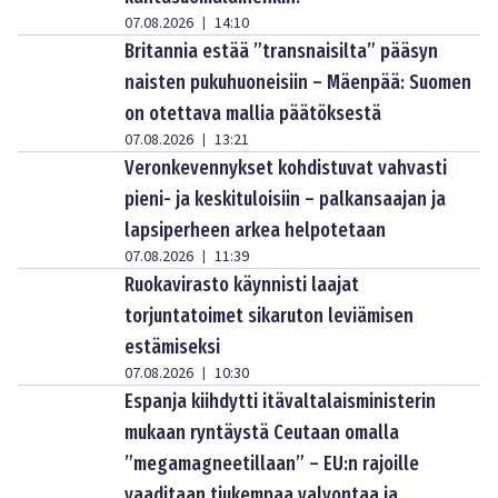
07.08.2026
14:10
|
Britannia estää ”transnaisilta” pääsyn
naisten pukuhuoneisiin – Mäenpää: Suomen
on otettava mallia päätöksestä
07.08.2026
13:21
|
Veronkevennykset kohdistuvat vahvasti
pieni- ja keskituloisiin – palkansaajan ja
lapsiperheen arkea helpotetaan
07.08.2026
11:39
|
Ruokavirasto käynnisti laajat
torjuntatoimet sikaruton leviämisen
estämiseksi
07.08.2026
10:30
|
Espanja kiihdytti itävaltalaisministerin
mukaan ryntäystä Ceutaan omalla
”megamagneetillaan” – EU:n rajoille
vaaditaan tiukempaa valvontaa ja