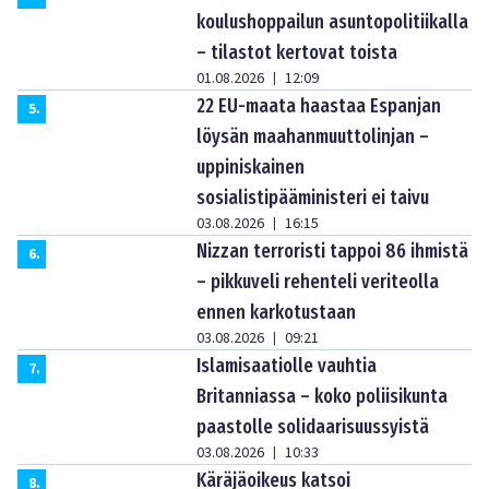
koulushoppailun asuntopolitiikalla
– tilastot kertovat toista
01.08.2026
12:09
|
22 EU-maata haastaa Espanjan
5
.
löysän maahanmuuttolinjan –
uppiniskainen
sosialistipääministeri ei taivu
03.08.2026
16:15
|
Nizzan terroristi tappoi 86 ihmistä
6
.
– pikkuveli rehenteli veriteolla
ennen karkotustaan
03.08.2026
09:21
|
Islamisaatiolle vauhtia
7
.
Britanniassa – koko poliisikunta
paastolle solidaarisuussyistä
03.08.2026
10:33
|
Käräjäoikeus katsoi
8
.