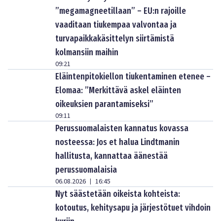
”megamagneetillaan” – EU:n rajoille
vaaditaan tiukempaa valvontaa ja
turvapaikkakäsittelyn siirtämistä
kolmansiin maihin
09:21
Eläintenpitokiellon tiukentaminen etenee –
Elomaa: ”Merkittävä askel eläinten
oikeuksien parantamiseksi”
09:11
Perussuomalaisten kannatus kovassa
nosteessa: Jos et halua Lindtmanin
hallitusta, kannattaa äänestää
perussuomalaisia
06.08.2026
16:45
|
Nyt säästetään oikeista kohteista:
kotoutus, kehitysapu ja järjestötuet vihdoin