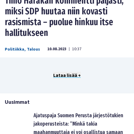
Timo Harakan kommentti paljasti,
miksi SDP huutaa niin kovasti
rasismista – puolue hinkuu itse
hallitukseen
10.08.2023
10:37
Politiikka
,
Talous
|
Lataa lisää +
Uusimmat
Ajatuspaja Suomen Perusta järjestötukien
jakoperusteista: ”Minkä takia
maahanmuuttaja ei voi osallistua samaan