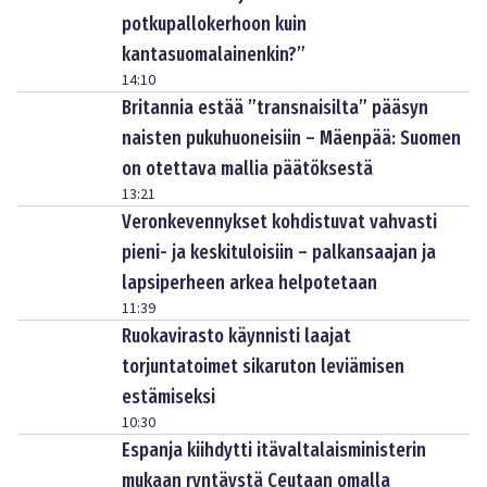
potkupallokerhoon kuin
kantasuomalainenkin?”
14:10
Britannia estää ”transnaisilta” pääsyn
naisten pukuhuoneisiin – Mäenpää: Suomen
on otettava mallia päätöksestä
13:21
Veronkevennykset kohdistuvat vahvasti
pieni- ja keskituloisiin – palkansaajan ja
lapsiperheen arkea helpotetaan
11:39
Ruokavirasto käynnisti laajat
torjuntatoimet sikaruton leviämisen
estämiseksi
10:30
Espanja kiihdytti itävaltalaisministerin
mukaan ryntäystä Ceutaan omalla