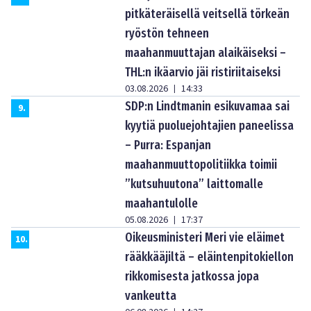
pitkäteräisellä veitsellä törkeän
ryöstön tehneen
maahanmuuttajan alaikäiseksi –
THL:n ikäarvio jäi ristiriitaiseksi
03.08.2026
14:33
|
SDP:n Lindtmanin esikuvamaa sai
9
.
kyytiä puoluejohtajien paneelissa
– Purra: Espanjan
maahanmuuttopolitiikka toimii
”kutsuhuutona” laittomalle
maahantulolle
05.08.2026
17:37
|
Oikeusministeri Meri vie eläimet
10
.
rääkkääjiltä – eläintenpitokiellon
rikkomisesta jatkossa jopa
vankeutta