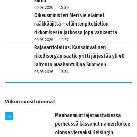
kuriin
06.08.2026
15:30
|
Oikeusministeri Meri vie eläimet
rääkkääjiltä – eläintenpitokiellon
rikkomisesta jatkossa jopa vankeutta
06.08.2026
14:27
|
Rajavartiolaitos: Kansainvälinen
rikollisorganisaatio yritti järjestää yli 40
laitonta maahantulijaa Suomeen
06.08.2026
13:34
|
Viikon suosituimmat
Maahanmuuttajataustaisessa
1
.
perheessä kasvanut nainen kokee
olonsa vieraaksi Helsingin