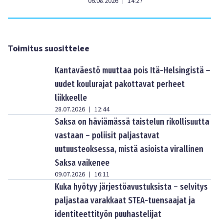
06.08.2026
14:27
|
Toimitus suosittelee
Kantaväestö muuttaa pois Itä-Helsingistä –
uudet koulurajat pakottavat perheet
liikkeelle
28.07.2026
12:44
|
Saksa on häviämässä taistelun rikollisuutta
vastaan – poliisit paljastavat
uutuusteoksessa, mistä asioista virallinen
Saksa vaikenee
09.07.2026
16:11
|
Kuka hyötyy järjestöavustuksista – selvitys
paljastaa varakkaat STEA-tuensaajat ja
identiteettityön puuhastelijat