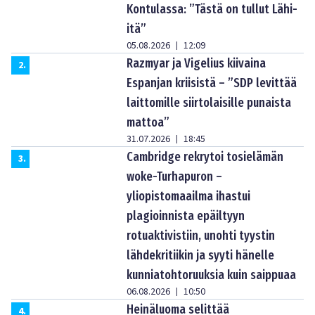
Kontulassa: ”Tästä on tullut Lähi-
itä”
05.08.2026
12:09
|
Razmyar ja Vigelius kiivaina
2
.
Espanjan kriisistä – ”SDP levittää
laittomille siirtolaisille punaista
mattoa”
31.07.2026
18:45
|
Cambridge rekrytoi tosielämän
3
.
woke-Turhapuron –
yliopistomaailma ihastui
plagioinnista epäiltyyn
rotuaktivistiin, unohti tyystin
lähdekritiikin ja syyti hänelle
kunniatohtoruuksia kuin saippuaa
06.08.2026
10:50
|
Heinäluoma selittää
4
.