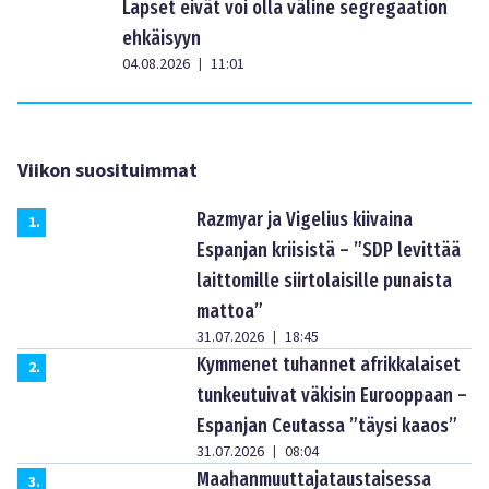
Lapset eivät voi olla väline segregaation
ehkäisyyn
04.08.2026
11:01
|
Viikon suosituimmat
Razmyar ja Vigelius kiivaina
1
.
Espanjan kriisistä – ”SDP levittää
laittomille siirtolaisille punaista
mattoa”
31.07.2026
18:45
|
Kymmenet tuhannet afrikkalaiset
2
.
tunkeutuivat väkisin Eurooppaan –
Espanjan Ceutassa ”täysi kaaos”
31.07.2026
08:04
|
Maahanmuuttajataustaisessa
3
.