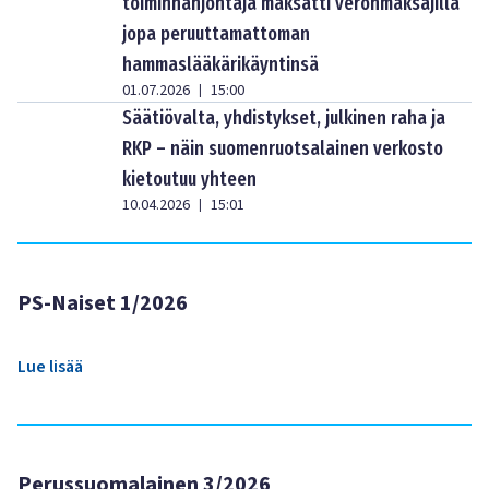
toiminnanjohtaja maksatti veronmaksajilla
jopa peruuttamattoman
hammaslääkärikäyntinsä
01.07.2026
15:00
|
Säätiövalta, yhdistykset, julkinen raha ja
RKP – näin suomenruotsalainen verkosto
kietoutuu yhteen
10.04.2026
15:01
|
PS-Naiset 1/2026
Lue lisää
Perussuomalainen 3/2026