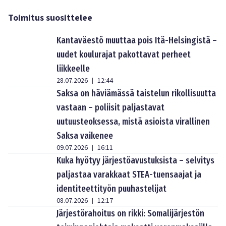
Toimitus suosittelee
Kantaväestö muuttaa pois Itä-Helsingistä –
uudet koulurajat pakottavat perheet
liikkeelle
28.07.2026
12:44
|
Saksa on häviämässä taistelun rikollisuutta
vastaan – poliisit paljastavat
uutuusteoksessa, mistä asioista virallinen
Saksa vaikenee
09.07.2026
16:11
|
Kuka hyötyy järjestöavustuksista – selvitys
paljastaa varakkaat STEA-tuensaajat ja
identiteettityön puuhastelijat
08.07.2026
12:17
|
Järjestörahoitus on rikki: Somalijärjestön