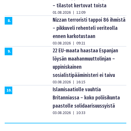
– tilastot kertovat toista
01.08.2026
12:09
|
Nizzan terroristi tappoi 86 ihmistä
8
.
– pikkuveli rehenteli veriteolla
ennen karkotustaan
03.08.2026
09:21
|
22 EU-maata haastaa Espanjan
9
.
löysän maahanmuuttolinjan –
uppiniskainen
sosialistipääministeri ei taivu
03.08.2026
16:15
|
Islamisaatiolle vauhtia
10
.
Britanniassa – koko poliisikunta
paastolle solidaarisuussyistä
03.08.2026
10:33
|