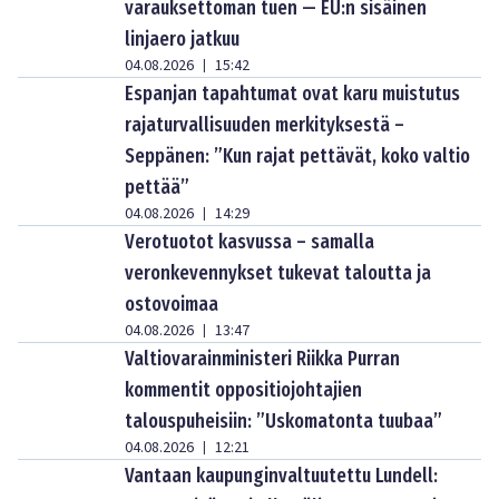
varauksettoman tuen — EU:n sisäinen
linjaero jatkuu
04.08.2026
15:42
|
Espanjan tapahtumat ovat karu muistutus
rajaturvallisuuden merkityksestä –
Seppänen: ”Kun rajat pettävät, koko valtio
pettää”
04.08.2026
14:29
|
Verotuotot kasvussa – samalla
veronkevennykset tukevat taloutta ja
ostovoimaa
04.08.2026
13:47
|
Valtiovarainministeri Riikka Purran
kommentit oppositiojohtajien
talouspuheisiin: ”Uskomatonta tuubaa”
04.08.2026
12:21
|
Vantaan kaupunginvaltuutettu Lundell: