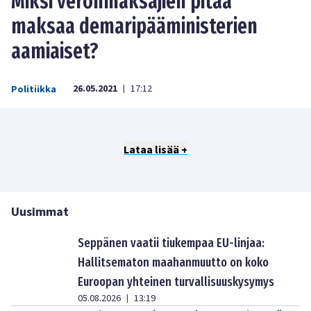
Miksi veronmaksajien pitää
maksaa demaripääministerien
aamiaiset?
26.05.2021
17:12
Politiikka
|
Lataa lisää +
Uusimmat
Seppänen vaatii tiukempaa EU-linjaa:
Hallitsematon maahanmuutto on koko
Euroopan yhteinen turvallisuuskysymys
05.08.2026
13:19
|