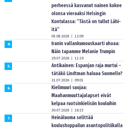
perheessä kasvanut nainen kokee
olonsa vieraaksi Helsingin
Kontulassa: ”Tästä on tullut Lähi-
itä”
05.08.2026
12:09
|
Iranin vallankumouskaarti uhoaa:
4
.
Näin tapamme Melanie Trumpin
29.07.2026
11:19
|
Antikainen: Espanjan raja murtui –
5
.
tätäkö Lindtman haluaa Suomelle?
31.07.2026
09:01
|
Kielimuuri suojaa:
6
.
Maahanmuuttajalapset eivät
kelpaa ruotsinkielisiin kouluihin
30.07.2026
16:15
|
Heinäluoma selittää
7
.
koulushoppailun asuntopolitiikalla