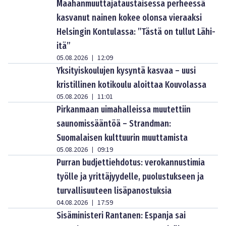
Maahanmuuttajataustaisessa perheessä
kasvanut nainen kokee olonsa vieraaksi
Helsingin Kontulassa: ”Tästä on tullut Lähi-
itä”
05.08.2026
12:09
|
Yksityiskoulujen kysyntä kasvaa – uusi
kristillinen kotikoulu aloittaa Kouvolassa
05.08.2026
11:01
|
Pirkanmaan uimahalleissa muutettiin
saunomissääntöä – Strandman:
Suomalaisen kulttuurin muuttamista
05.08.2026
09:19
|
Purran budjettiehdotus: verokannustimia
työlle ja yrittäjyydelle, puolustukseen ja
turvallisuuteen lisäpanostuksia
04.08.2026
17:59
|
Sisäministeri Rantanen: Espanja sai