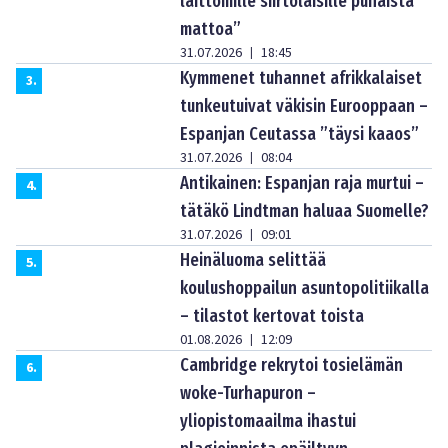
laittomille siirtolaisille punaista
mattoa”
31.07.2026
18:45
|
Kymmenet tuhannet afrikkalaiset
3
.
tunkeutuivat väkisin Eurooppaan –
Espanjan Ceutassa ”täysi kaaos”
31.07.2026
08:04
|
Antikainen: Espanjan raja murtui –
4
.
tätäkö Lindtman haluaa Suomelle?
31.07.2026
09:01
|
Heinäluoma selittää
5
.
koulushoppailun asuntopolitiikalla
– tilastot kertovat toista
01.08.2026
12:09
|
Cambridge rekrytoi tosielämän
6
.
woke-Turhapuron –
yliopistomaailma ihastui