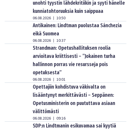
unohti tyystin lähdekritiikin ja syyti hänelle
kunniatohtoruuksia kuin saippuaa
06.08.2026
10:50
|
Antikainen: Lindtman puolustaa Sánchezia
eikä Suomea
06.08.2026
10:37
|
Strandman: Opetushallituksen roolia
arvioitava kriittisesti – ”Jokainen turha
hallinnon porras vie resursseja pois
opetuksesta”
06.08.2026
10:01
|
Opettajiin kohdistuva väkivalta on
lisääntynyt merkittävästi – Seppänen:
Opetusministerin on puututtava asiaan
välittömästi
06.08.2026
09:16
|
SDP:n Lindtmanin esikuvamaa sai kyytiä