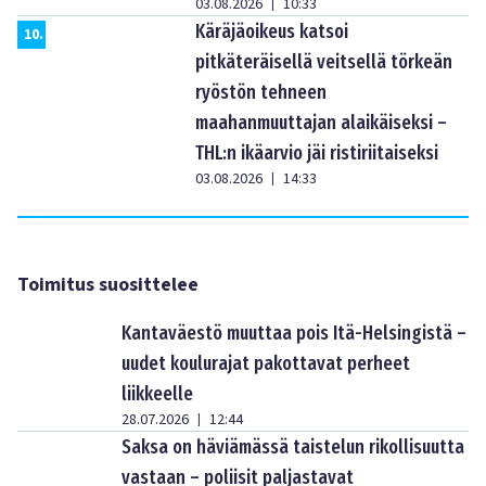
03.08.2026
10:33
|
Käräjäoikeus katsoi
10
.
pitkäteräisellä veitsellä törkeän
ryöstön tehneen
maahanmuuttajan alaikäiseksi –
THL:n ikäarvio jäi ristiriitaiseksi
03.08.2026
14:33
|
Toimitus suosittelee
Kantaväestö muuttaa pois Itä-Helsingistä –
uudet koulurajat pakottavat perheet
liikkeelle
28.07.2026
12:44
|
Saksa on häviämässä taistelun rikollisuutta
vastaan – poliisit paljastavat