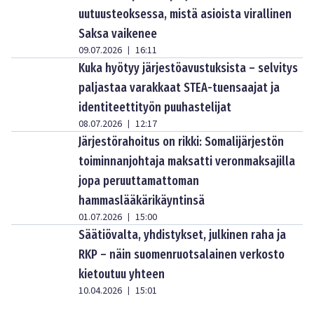
uutuusteoksessa, mistä asioista virallinen
Saksa vaikenee
09.07.2026
16:11
|
Kuka hyötyy järjestöavustuksista – selvitys
paljastaa varakkaat STEA-tuensaajat ja
identiteettityön puuhastelijat
08.07.2026
12:17
|
Järjestörahoitus on rikki: Somalijärjestön
toiminnanjohtaja maksatti veronmaksajilla
jopa peruuttamattoman
hammaslääkärikäyntinsä
01.07.2026
15:00
|
Säätiövalta, yhdistykset, julkinen raha ja
RKP – näin suomenruotsalainen verkosto
kietoutuu yhteen
10.04.2026
15:01
|