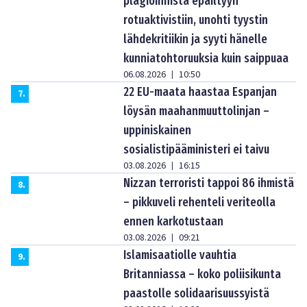
plagioinnista epäiltyyn
rotuaktivistiin, unohti tyystin
lähdekritiikin ja syyti hänelle
kunniatohtoruuksia kuin saippuaa
06.08.2026
10:50
|
22 EU-maata haastaa Espanjan
7
.
löysän maahanmuuttolinjan –
uppiniskainen
sosialistipääministeri ei taivu
03.08.2026
16:15
|
Nizzan terroristi tappoi 86 ihmistä
8
.
– pikkuveli rehenteli veriteolla
ennen karkotustaan
03.08.2026
09:21
|
Islamisaatiolle vauhtia
9
.
Britanniassa – koko poliisikunta
paastolle solidaarisuussyistä