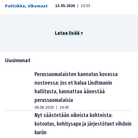
13.05.2026
10:35
Politiikka
,
Ulkomaat
|
Lataa lisää +
Uusimmat
Perussuomalaisten kannatus kovassa
nosteessa: Jos et halua Lindtmanin
hallitusta, kannattaa äänestää
perussuomalaisia
06.08.2026
16:45
|
Nyt säästetään oikeista kohteista:
kotoutus, kehitysapu ja järjestötuet vihdoin
kuriin