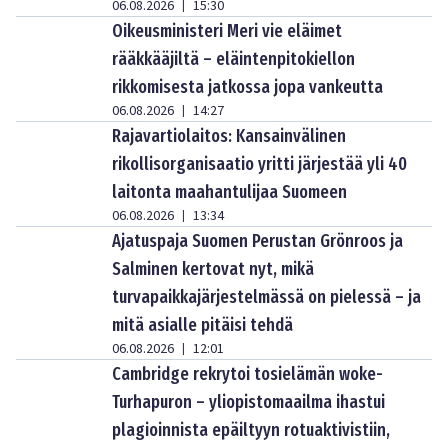
06.08.2026
15:30
|
Oikeusministeri Meri vie eläimet
rääkkääjiltä – eläintenpitokiellon
rikkomisesta jatkossa jopa vankeutta
06.08.2026
14:27
|
Rajavartiolaitos: Kansainvälinen
rikollisorganisaatio yritti järjestää yli 40
laitonta maahantulijaa Suomeen
06.08.2026
13:34
|
Ajatuspaja Suomen Perustan Grönroos ja
Salminen kertovat nyt, mikä
turvapaikkajärjestelmässä on pielessä – ja
mitä asialle pitäisi tehdä
06.08.2026
12:01
|
Cambridge rekrytoi tosielämän woke-
Turhapuron – yliopistomaailma ihastui
plagioinnista epäiltyyn rotuaktivistiin,