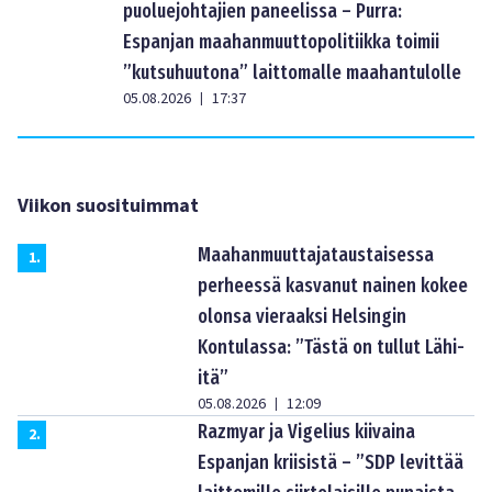
puoluejohtajien paneelissa – Purra:
Espanjan maahanmuuttopolitiikka toimii
”kutsuhuutona” laittomalle maahantulolle
05.08.2026
17:37
|
Viikon suosituimmat
Maahanmuuttajataustaisessa
1
.
perheessä kasvanut nainen kokee
olonsa vieraaksi Helsingin
Kontulassa: ”Tästä on tullut Lähi-
itä”
05.08.2026
12:09
|
Razmyar ja Vigelius kiivaina
2
.
Espanjan kriisistä – ”SDP levittää