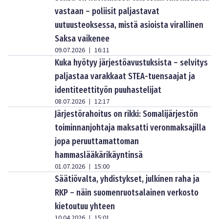
vastaan – poliisit paljastavat
uutuusteoksessa, mistä asioista virallinen
Saksa vaikenee
09.07.2026
16:11
|
Kuka hyötyy järjestöavustuksista – selvitys
paljastaa varakkaat STEA-tuensaajat ja
identiteettityön puuhastelijat
08.07.2026
12:17
|
Järjestörahoitus on rikki: Somalijärjestön
toiminnanjohtaja maksatti veronmaksajilla
jopa peruuttamattoman
hammaslääkärikäyntinsä
01.07.2026
15:00
|
Säätiövalta, yhdistykset, julkinen raha ja
RKP – näin suomenruotsalainen verkosto
kietoutuu yhteen
10.04.2026
15:01
|