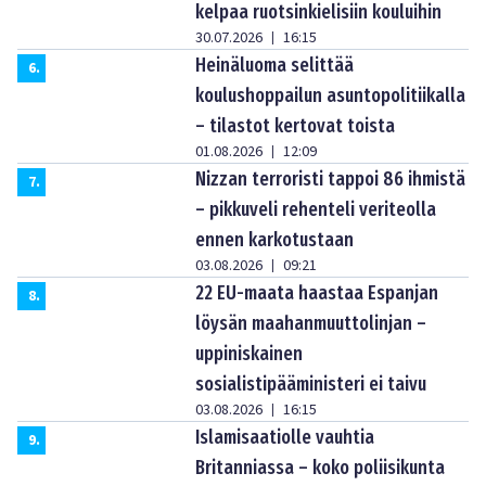
kelpaa ruotsinkielisiin kouluihin
30.07.2026
16:15
|
Heinäluoma selittää
6
.
koulushoppailun asuntopolitiikalla
– tilastot kertovat toista
01.08.2026
12:09
|
Nizzan terroristi tappoi 86 ihmistä
7
.
– pikkuveli rehenteli veriteolla
ennen karkotustaan
03.08.2026
09:21
|
22 EU-maata haastaa Espanjan
8
.
löysän maahanmuuttolinjan –
uppiniskainen
sosialistipääministeri ei taivu
03.08.2026
16:15
|
Islamisaatiolle vauhtia
9
.
Britanniassa – koko poliisikunta