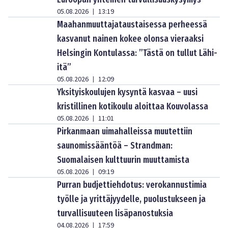
05.08.2026
13:19
|
Maahanmuuttajataustaisessa perheessä
kasvanut nainen kokee olonsa vieraaksi
Helsingin Kontulassa: ”Tästä on tullut Lähi-
itä”
05.08.2026
12:09
|
Yksityiskoulujen kysyntä kasvaa – uusi
kristillinen kotikoulu aloittaa Kouvolassa
05.08.2026
11:01
|
Pirkanmaan uimahalleissa muutettiin
saunomissääntöä – Strandman:
Suomalaisen kulttuurin muuttamista
05.08.2026
09:19
|
Purran budjettiehdotus: verokannustimia
työlle ja yrittäjyydelle, puolustukseen ja
turvallisuuteen lisäpanostuksia
04.08.2026
17:59
|