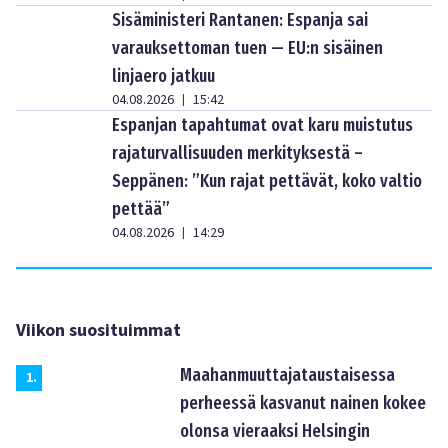
Sisäministeri Rantanen: Espanja sai
varauksettoman tuen — EU:n sisäinen
linjaero jatkuu
04.08.2026
15:42
|
Espanjan tapahtumat ovat karu muistutus
rajaturvallisuuden merkityksestä –
Seppänen: ”Kun rajat pettävät, koko valtio
pettää”
04.08.2026
14:29
|
Viikon suosituimmat
Maahanmuuttajataustaisessa
1
.
perheessä kasvanut nainen kokee
olonsa vieraaksi Helsingin