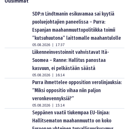
Uusimmat
SDP:n Lindtmanin esikuvamaa sai kyytiä
puoluejohtajien paneelissa – Purra:
Espanjan maahanmuuttopolitiikka toimii
”kutsuhuutona” laittomalle maahantulolle
05.08.2026
17:37
|
Liikenneinvestoinnit vahvistavat Itä-
Suomea – Ranne: Hallitus panostaa
kasvuun, ei pelkästään säästä
05.08.2026
16:14
|
Purra ihmettelee opposition verolinjauksia:
”Miksi oppositio vihaa niin paljon
veronkevennyksiä?”
05.08.2026
15:14
|
Seppänen vaatii tiukempaa EU-linjaa:
Hallitsematon maahanmuutto on koko
Euroopan yhteinen turvallisuuskysymys