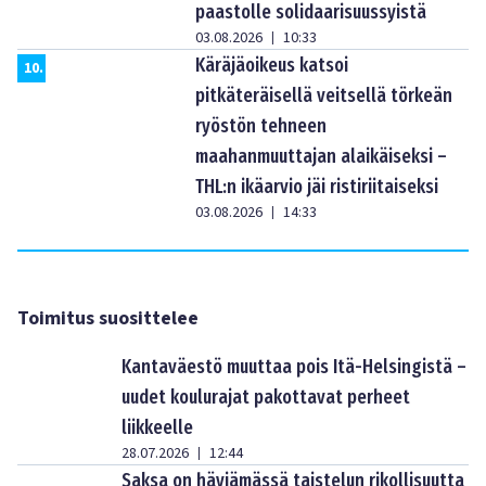
paastolle solidaarisuussyistä
03.08.2026
10:33
|
Käräjäoikeus katsoi
10
.
pitkäteräisellä veitsellä törkeän
ryöstön tehneen
maahanmuuttajan alaikäiseksi –
THL:n ikäarvio jäi ristiriitaiseksi
03.08.2026
14:33
|
Toimitus suosittelee
Kantaväestö muuttaa pois Itä-Helsingistä –
uudet koulurajat pakottavat perheet
liikkeelle
28.07.2026
12:44
|
Saksa on häviämässä taistelun rikollisuutta