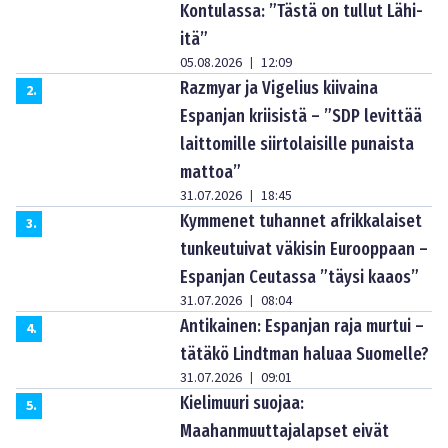
Kontulassa: ”Tästä on tullut Lähi-
itä”
05.08.2026
12:09
|
Razmyar ja Vigelius kiivaina
2
.
Espanjan kriisistä – ”SDP levittää
laittomille siirtolaisille punaista
mattoa”
31.07.2026
18:45
|
Kymmenet tuhannet afrikkalaiset
3
.
tunkeutuivat väkisin Eurooppaan –
Espanjan Ceutassa ”täysi kaaos”
31.07.2026
08:04
|
Antikainen: Espanjan raja murtui –
4
.
tätäkö Lindtman haluaa Suomelle?
31.07.2026
09:01
|
Kielimuuri suojaa:
5
.
Maahanmuuttajalapset eivät