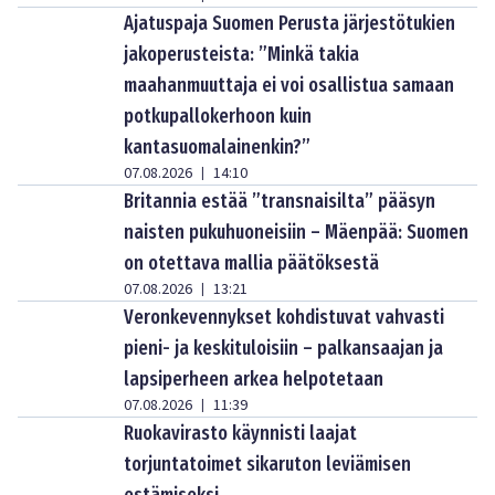
Ajatuspaja Suomen Perusta järjestötukien
jakoperusteista: ”Minkä takia
maahanmuuttaja ei voi osallistua samaan
potkupallokerhoon kuin
kantasuomalainenkin?”
07.08.2026
14:10
|
Britannia estää ”transnaisilta” pääsyn
naisten pukuhuoneisiin – Mäenpää: Suomen
on otettava mallia päätöksestä
07.08.2026
13:21
|
Veronkevennykset kohdistuvat vahvasti
pieni- ja keskituloisiin – palkansaajan ja
lapsiperheen arkea helpotetaan
07.08.2026
11:39
|
Ruokavirasto käynnisti laajat
torjuntatoimet sikaruton leviämisen
estämiseksi