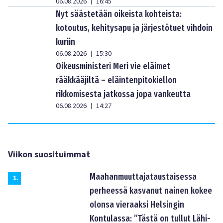
06.08.2026
16:45
|
Nyt säästetään oikeista kohteista:
kotoutus, kehitysapu ja järjestötuet vihdoin
kuriin
06.08.2026
15:30
|
Oikeusministeri Meri vie eläimet
rääkkääjiltä – eläintenpitokiellon
rikkomisesta jatkossa jopa vankeutta
06.08.2026
14:27
|
Viikon suosituimmat
Maahanmuuttajataustaisessa
1
.
perheessä kasvanut nainen kokee
olonsa vieraaksi Helsingin
Kontulassa: ”Tästä on tullut Lähi-