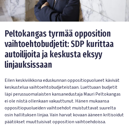
Peltokangas tyrmää opposition
vaihtoehtobudjetit: SDP kurittaa
autoilijoita ja keskusta eksyy
linjauksissaan
Eilen keskiviikkona eduskunnan oppositiopuolueet kävivät
keskustelua vaihtoehtobudjeteistaan. Luettuaan budjetit
läpi perussuomalaisten kansanedustaja Mauri Peltokangas
ei ole niistä ollenkaan vakuuttunut. Hänen mukaansa
oppositiopuolueiden vaihtoehdot muistuttavat suurelta
osin hallituksen linjaa. Vain harvat kovaan ääneen kritisoidut
päätökset muuttuisivat opposition vaihtoehdoissa.