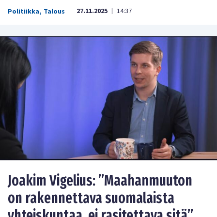
27.11.2025
14:37
Politiikka
,
Talous
|
Joakim Vigelius: ”Maahanmuuton
on rakennettava suomalaista
yhteiskuntaa, ei rasitettava sitä”