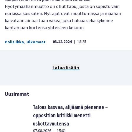
Hyötymaahanmuutto on ollut tabu, josta on supistu vain
nurkissa kuiskaten. Nyt ajat ovat muuttumassa ja maahan
kaivataan ainoastaan väkeä, joka haluaa sekä kykenee
kantamaan kortensa yhteiseen kekoon.
03.12.2024
18:25
Politiikka
,
Ulkomaat
|
Lataa lisää +
Uusimmat
Talous kasvaa, alijäämä pienenee –
opposition kritiikki menetti
uskottavuutensa
07.08.2026
15:01
|