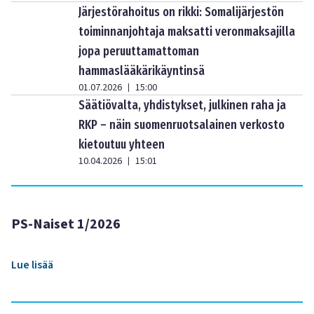
Järjestörahoitus on rikki: Somalijärjestön
toiminnanjohtaja maksatti veronmaksajilla
jopa peruuttamattoman
hammaslääkärikäyntinsä
01.07.2026
15:00
|
Säätiövalta, yhdistykset, julkinen raha ja
RKP – näin suomenruotsalainen verkosto
kietoutuu yhteen
10.04.2026
15:01
|
PS-Naiset 1/2026
Lue lisää