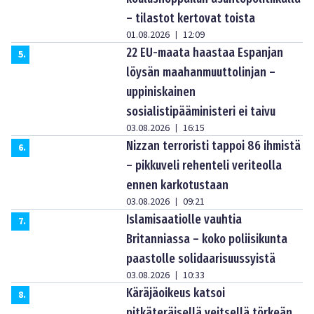
– tilastot kertovat toista
01.08.2026
12:09
|
22 EU-maata haastaa Espanjan
5
.
löysän maahanmuuttolinjan –
uppiniskainen
sosialistipääministeri ei taivu
03.08.2026
16:15
|
Nizzan terroristi tappoi 86 ihmistä
6
.
– pikkuveli rehenteli veriteolla
ennen karkotustaan
03.08.2026
09:21
|
Islamisaatiolle vauhtia
7
.
Britanniassa – koko poliisikunta
paastolle solidaarisuussyistä
03.08.2026
10:33
|
Käräjäoikeus katsoi
8
.
pitkäteräisellä veitsellä törkeän