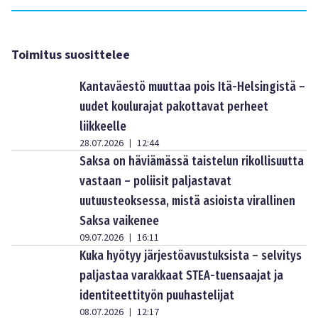
Toimitus suosittelee
Kantaväestö muuttaa pois Itä-Helsingistä –
uudet koulurajat pakottavat perheet
liikkeelle
28.07.2026
12:44
|
Saksa on häviämässä taistelun rikollisuutta
vastaan – poliisit paljastavat
uutuusteoksessa, mistä asioista virallinen
Saksa vaikenee
09.07.2026
16:11
|
Kuka hyötyy järjestöavustuksista – selvitys
paljastaa varakkaat STEA-tuensaajat ja
identiteettityön puuhastelijat
08.07.2026
12:17
|