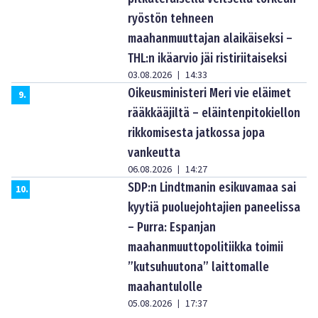
ryöstön tehneen
maahanmuuttajan alaikäiseksi –
THL:n ikäarvio jäi ristiriitaiseksi
03.08.2026
14:33
|
Oikeusministeri Meri vie eläimet
9
.
rääkkääjiltä – eläintenpitokiellon
rikkomisesta jatkossa jopa
vankeutta
06.08.2026
14:27
|
SDP:n Lindtmanin esikuvamaa sai
10
.
kyytiä puoluejohtajien paneelissa
– Purra: Espanjan
maahanmuuttopolitiikka toimii
”kutsuhuutona” laittomalle
maahantulolle
05.08.2026
17:37
|