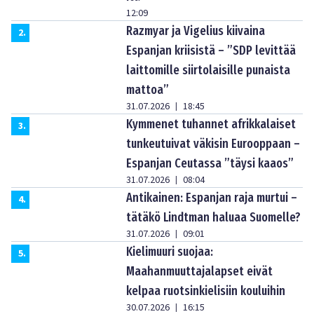
12:09
Razmyar ja Vigelius kiivaina
2
.
Espanjan kriisistä – ”SDP levittää
laittomille siirtolaisille punaista
mattoa”
31.07.2026
18:45
|
Kymmenet tuhannet afrikkalaiset
3
.
tunkeutuivat väkisin Eurooppaan –
Espanjan Ceutassa ”täysi kaaos”
31.07.2026
08:04
|
Antikainen: Espanjan raja murtui –
4
.
tätäkö Lindtman haluaa Suomelle?
31.07.2026
09:01
|
Kielimuuri suojaa:
5
.
Maahanmuuttajalapset eivät
kelpaa ruotsinkielisiin kouluihin
30.07.2026
16:15
|