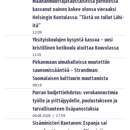
Maahanmuuttajataustaisessa perheessä
kasvanut nainen kokee olonsa vieraaksi
Helsingin Kontulassa: ”Tästä on tullut Lähi-
itä”
12:09
Yksityiskoulujen kysyntä kasvaa – uusi
kristillinen kotikoulu aloittaa Kouvolassa
11:01
Pirkanmaan uimahalleissa muutettiin
saunomissääntöä – Strandman:
Suomalaisen kulttuurin muuttamista
09:19
Purran budjettiehdotus: verokannustimia
työlle ja yrittäjyydelle, puolustukseen ja
turvallisuuteen lisäpanostuksia
04.08.2026
17:59
|
Sisäministeri Rantanen: Espanja sai