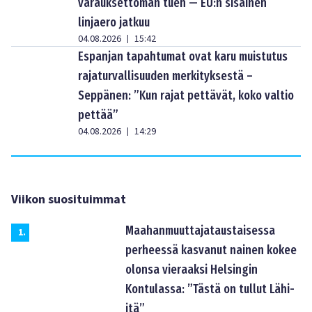
varauksettoman tuen — EU:n sisäinen
linjaero jatkuu
04.08.2026
15:42
|
Espanjan tapahtumat ovat karu muistutus
rajaturvallisuuden merkityksestä –
Seppänen: ”Kun rajat pettävät, koko valtio
pettää”
04.08.2026
14:29
|
Viikon suosituimmat
Maahanmuuttajataustaisessa
1
.
perheessä kasvanut nainen kokee
olonsa vieraaksi Helsingin
Kontulassa: ”Tästä on tullut Lähi-
itä”