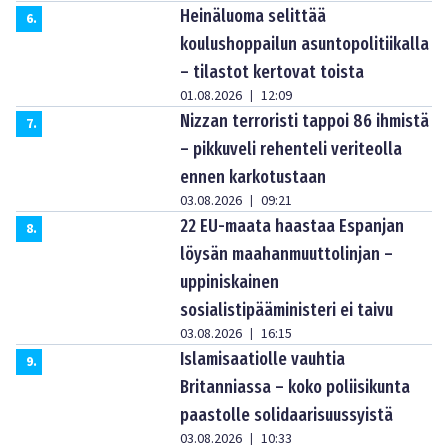
Heinäluoma selittää
6
.
koulushoppailun asuntopolitiikalla
– tilastot kertovat toista
01.08.2026
12:09
|
Nizzan terroristi tappoi 86 ihmistä
7
.
– pikkuveli rehenteli veriteolla
ennen karkotustaan
03.08.2026
09:21
|
22 EU-maata haastaa Espanjan
8
.
löysän maahanmuuttolinjan –
uppiniskainen
sosialistipääministeri ei taivu
03.08.2026
16:15
|
Islamisaatiolle vauhtia
9
.
Britanniassa – koko poliisikunta
paastolle solidaarisuussyistä
03.08.2026
10:33
|