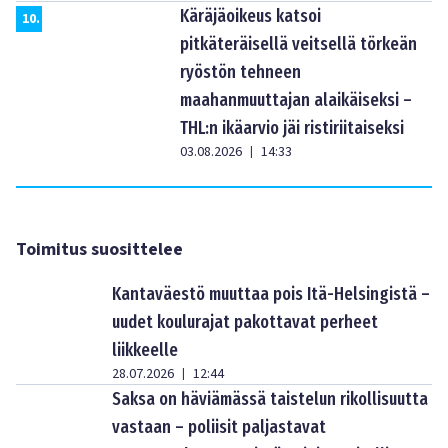
Käräjäoikeus katsoi
10
.
pitkäteräisellä veitsellä törkeän
ryöstön tehneen
maahanmuuttajan alaikäiseksi –
THL:n ikäarvio jäi ristiriitaiseksi
03.08.2026
14:33
|
Toimitus suosittelee
Kantaväestö muuttaa pois Itä-Helsingistä –
uudet koulurajat pakottavat perheet
liikkeelle
28.07.2026
12:44
|
Saksa on häviämässä taistelun rikollisuutta
vastaan – poliisit paljastavat