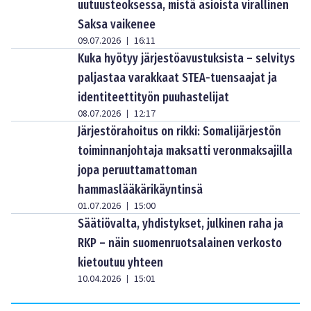
uutuusteoksessa, mistä asioista virallinen
Saksa vaikenee
09.07.2026
16:11
|
Kuka hyötyy järjestöavustuksista – selvitys
paljastaa varakkaat STEA-tuensaajat ja
identiteettityön puuhastelijat
08.07.2026
12:17
|
Järjestörahoitus on rikki: Somalijärjestön
toiminnanjohtaja maksatti veronmaksajilla
jopa peruuttamattoman
hammaslääkärikäyntinsä
01.07.2026
15:00
|
Säätiövalta, yhdistykset, julkinen raha ja
RKP – näin suomenruotsalainen verkosto
kietoutuu yhteen
10.04.2026
15:01
|