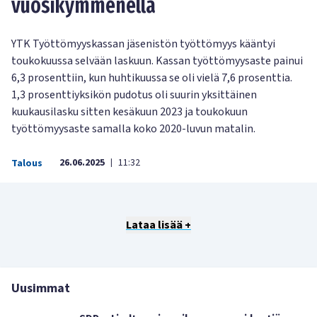
vuosikymmenellä
YTK Työttömyyskassan jäsenistön työttömyys kääntyi
toukokuussa selvään laskuun. Kassan työttömyysaste painui
6,3 prosenttiin, kun huhtikuussa se oli vielä 7,6 prosenttia.
1,3 prosenttiyksikön pudotus oli suurin yksittäinen
kuukausilasku sitten kesäkuun 2023 ja toukokuun
työttömyysaste samalla koko 2020-luvun matalin.
26.06.2025
11:32
Talous
|
Lataa lisää +
Uusimmat