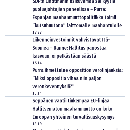
SDP:n Lindtmanin esikuvamaa sai kyytiä
puoluejohtajien paneelissa – Purra:
Espanjan maahanmuuttopolitiikka toimii
”kutsuhuutona” laittomalle maahantulolle
17:37
Liikenneinvestoinnit vahvistavat Itä-
Suomea – Ranne: Hallitus panostaa
kasvuun, ei pelkästään säästä
16:14
Purra ihmettelee opposition verolinjauksia:
”Miksi oppositio vihaa niin paljon
veronkevennyksiä?”
15:14
Seppänen vaatii tiukempaa EU-linjaa:
Hallitsematon maahanmuutto on koko
Euroopan yhteinen turvallisuuskysymys
13:19