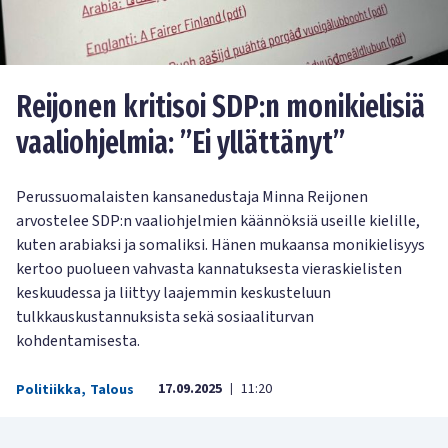
Reijonen kritisoi SDP:n monikielisiä
vaaliohjelmia: ”Ei yllättänyt”
Perussuomalaisten kansanedustaja Minna Reijonen
arvostelee SDP:n vaaliohjelmien käännöksiä useille kielille,
kuten arabiaksi ja somaliksi. Hänen mukaansa monikielisyys
kertoo puolueen vahvasta kannatuksesta vieraskielisten
keskuudessa ja liittyy laajemmin keskusteluun
tulkkauskustannuksista sekä sosiaaliturvan
kohdentamisesta.
17.09.2025
11:20
Politiikka
,
Talous
|