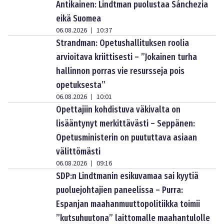
Antikainen: Lindtman puolustaa Sánchezia
eikä Suomea
06.08.2026
10:37
|
Strandman: Opetushallituksen roolia
arvioitava kriittisesti – ”Jokainen turha
hallinnon porras vie resursseja pois
opetuksesta”
06.08.2026
10:01
|
Opettajiin kohdistuva väkivalta on
lisääntynyt merkittävästi – Seppänen:
Opetusministerin on puututtava asiaan
välittömästi
06.08.2026
09:16
|
SDP:n Lindtmanin esikuvamaa sai kyytiä
puoluejohtajien paneelissa – Purra:
Espanjan maahanmuuttopolitiikka toimii
”kutsuhuutona” laittomalle maahantulolle