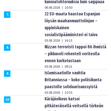
kunniatohtoruuksia kuin saippuaa
06.08.2026
10:50
|
22 EU-maata haastaa Espanjan
7
.
löysän maahanmuuttolinjan –
uppiniskainen
sosialistipääministeri ei taivu
03.08.2026
16:15
|
Nizzan terroristi tappoi 86 ihmistä
8
.
– pikkuveli rehenteli veriteolla
ennen karkotustaan
03.08.2026
09:21
|
Islamisaatiolle vauhtia
9
.
Britanniassa – koko poliisikunta
paastolle solidaarisuussyistä
03.08.2026
10:33
|
Käräjäoikeus katsoi
10
.
pitkäteräisellä veitsellä törkeän