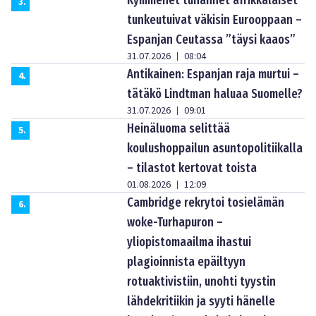
Kymmenet tuhannet afrikkalaiset
3
.
tunkeutuivat väkisin Eurooppaan –
Espanjan Ceutassa ”täysi kaaos”
31.07.2026
08:04
|
Antikainen: Espanjan raja murtui –
4
.
tätäkö Lindtman haluaa Suomelle?
31.07.2026
09:01
|
Heinäluoma selittää
5
.
koulushoppailun asuntopolitiikalla
– tilastot kertovat toista
01.08.2026
12:09
|
Cambridge rekrytoi tosielämän
6
.
woke-Turhapuron –
yliopistomaailma ihastui
plagioinnista epäiltyyn
rotuaktivistiin, unohti tyystin
lähdekritiikin ja syyti hänelle