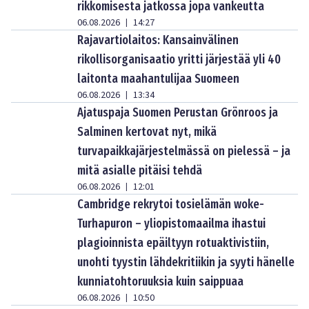
rikkomisesta jatkossa jopa vankeutta
06.08.2026
14:27
|
Rajavartiolaitos: Kansainvälinen
rikollisorganisaatio yritti järjestää yli 40
laitonta maahantulijaa Suomeen
06.08.2026
13:34
|
Ajatuspaja Suomen Perustan Grönroos ja
Salminen kertovat nyt, mikä
turvapaikkajärjestelmässä on pielessä – ja
mitä asialle pitäisi tehdä
06.08.2026
12:01
|
Cambridge rekrytoi tosielämän woke-
Turhapuron – yliopistomaailma ihastui
plagioinnista epäiltyyn rotuaktivistiin,
unohti tyystin lähdekritiikin ja syyti hänelle
kunniatohtoruuksia kuin saippuaa
06.08.2026
10:50
|