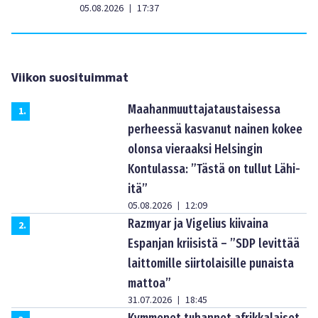
05.08.2026
17:37
|
Viikon suosituimmat
Maahanmuuttajataustaisessa
1
.
perheessä kasvanut nainen kokee
olonsa vieraaksi Helsingin
Kontulassa: ”Tästä on tullut Lähi-
itä”
05.08.2026
12:09
|
Razmyar ja Vigelius kiivaina
2
.
Espanjan kriisistä – ”SDP levittää
laittomille siirtolaisille punaista
mattoa”
31.07.2026
18:45
|