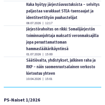
Kuka hyötyy järjestöavustuksista – selvitys
paljastaa varakkaat STEA-tuensaajat ja
identiteettityön puuhastelijat
08.07.2026
12:17
|
Järjestörahoitus on rikki: Somalijärjestön
toiminnanjohtaja maksatti veronmaksajilla
jopa peruuttamattoman
hammaslääkärikäyntinsä
01.07.2026
15:00
|
Säätiövalta, yhdistykset, julkinen raha ja
RKP – näin suomenruotsalainen verkosto
kietoutuu yhteen
10.04.2026
15:01
|
PS-Naiset 1/2026