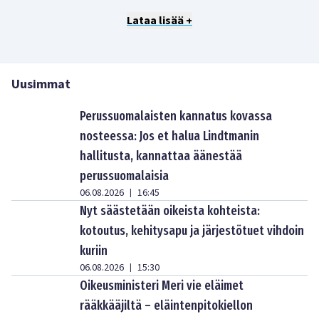
Lataa lisää +
Uusimmat
Perussuomalaisten kannatus kovassa
nosteessa: Jos et halua Lindtmanin
hallitusta, kannattaa äänestää
perussuomalaisia
06.08.2026
16:45
|
Nyt säästetään oikeista kohteista:
kotoutus, kehitysapu ja järjestötuet vihdoin
kuriin
06.08.2026
15:30
|
Oikeusministeri Meri vie eläimet
rääkkääjiltä – eläintenpitokiellon