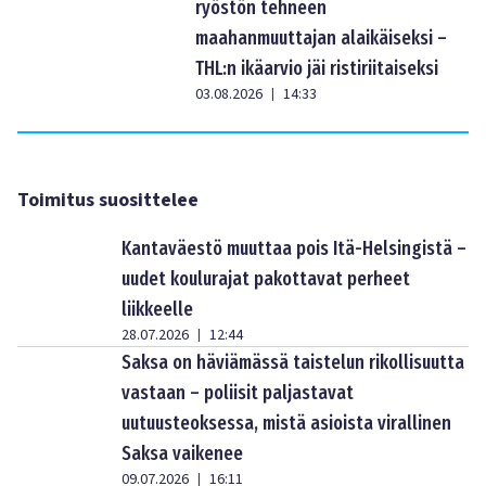
ryöstön tehneen
maahanmuuttajan alaikäiseksi –
THL:n ikäarvio jäi ristiriitaiseksi
03.08.2026
14:33
|
Toimitus suosittelee
Kantaväestö muuttaa pois Itä-Helsingistä –
uudet koulurajat pakottavat perheet
liikkeelle
28.07.2026
12:44
|
Saksa on häviämässä taistelun rikollisuutta
vastaan – poliisit paljastavat
uutuusteoksessa, mistä asioista virallinen
Saksa vaikenee
09.07.2026
16:11
|