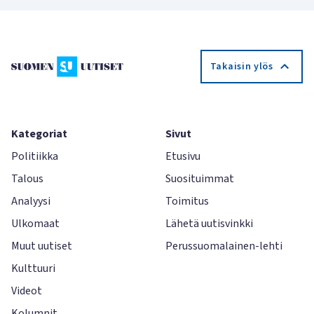
Takaisin ylös
Kategoriat
Sivut
Politiikka
Etusivu
Talous
Suosituimmat
Analyysi
Toimitus
Ulkomaat
Lähetä uutisvinkki
Muut uutiset
Perussuomalainen-lehti
Kulttuuri
Videot
Kolumnit