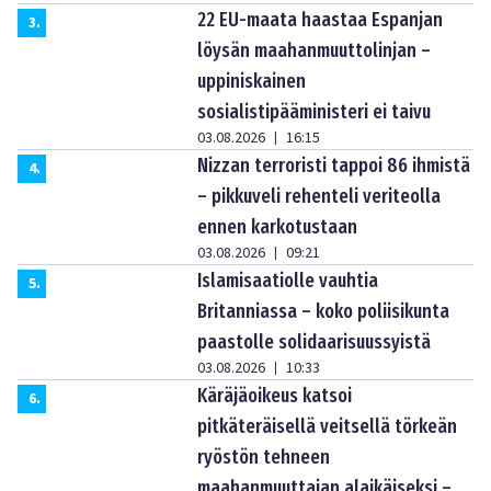
22 EU-maata haastaa Espanjan
3
.
löysän maahanmuuttolinjan –
uppiniskainen
sosialistipääministeri ei taivu
03.08.2026
16:15
|
Nizzan terroristi tappoi 86 ihmistä
4
.
– pikkuveli rehenteli veriteolla
ennen karkotustaan
03.08.2026
09:21
|
Islamisaatiolle vauhtia
5
.
Britanniassa – koko poliisikunta
paastolle solidaarisuussyistä
03.08.2026
10:33
|
Käräjäoikeus katsoi
6
.
pitkäteräisellä veitsellä törkeän
ryöstön tehneen
maahanmuuttajan alaikäiseksi –