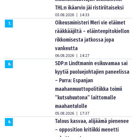
THL:n ikäarvio jäi ristiriitaiseksi
03.08.2026
14:33
|
Oikeusministeri Meri vie eläimet
7
.
rääkkääjiltä – eläintenpitokiellon
rikkomisesta jatkossa jopa
vankeutta
06.08.2026
14:27
|
SDP:n Lindtmanin esikuvamaa sai
8
.
kyytiä puoluejohtajien paneelissa
– Purra: Espanjan
maahanmuuttopolitiikka toimii
”kutsuhuutona” laittomalle
maahantulolle
05.08.2026
17:37
|
Talous kasvaa, alijäämä pienenee
9
.
– opposition kritiikki menetti