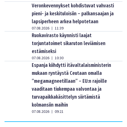
Veronkevennykset kohdistuvat vahvasti
pieni- ja keskituloisiin – palkansaajan ja
lapsiperheen arkea helpotetaan
07.08.2026
11:39
|
Ruokavirasto käynnisti laajat
torjuntatoimet sikaruton leviämisen
estämiseksi
07.08.2026
10:30
|
Espanja kiihdytti itävaltalaisministerin
mukaan ryntäystä Ceutaan omalla
”megamagneetillaan” – EU:n rajoille
vaaditaan tiukempaa valvontaa ja
turvapaikkakäsittelyn siirtämistä
kolmansiin maihin
07.08.2026
09:21
|