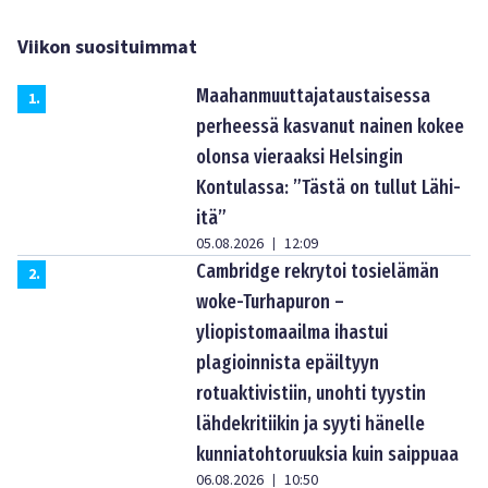
Viikon suosituimmat
Maahanmuuttajataustaisessa
1
.
perheessä kasvanut nainen kokee
olonsa vieraaksi Helsingin
Kontulassa: ”Tästä on tullut Lähi-
itä”
05.08.2026
12:09
|
Cambridge rekrytoi tosielämän
2
.
woke-Turhapuron –
yliopistomaailma ihastui
plagioinnista epäiltyyn
rotuaktivistiin, unohti tyystin
lähdekritiikin ja syyti hänelle
kunniatohtoruuksia kuin saippuaa
06.08.2026
10:50
|