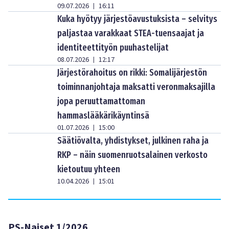
09.07.2026
16:11
|
Kuka hyötyy järjestöavustuksista – selvitys
paljastaa varakkaat STEA-tuensaajat ja
identiteettityön puuhastelijat
08.07.2026
12:17
|
Järjestörahoitus on rikki: Somalijärjestön
toiminnanjohtaja maksatti veronmaksajilla
jopa peruuttamattoman
hammaslääkärikäyntinsä
01.07.2026
15:00
|
Säätiövalta, yhdistykset, julkinen raha ja
RKP – näin suomenruotsalainen verkosto
kietoutuu yhteen
10.04.2026
15:01
|
PS-Naiset 1/2026