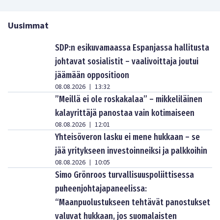
Uusimmat
SDP:n esikuvamaassa Espanjassa hallitusta
johtavat sosialistit – vaalivoittaja joutui
jäämään oppositioon
08.08.2026
13:32
|
”Meillä ei ole roskakalaa” – mikkeliläinen
kalayrittäjä panostaa vain kotimaiseen
08.08.2026
12:01
|
Yhteisöveron lasku ei mene hukkaan – se
jää yritykseen investoinneiksi ja palkkoihin
08.08.2026
10:05
|
Simo Grönroos turvallisuuspoliittisessa
puheenjohtajapaneelissa:
“Maanpuolustukseen tehtävät panostukset
valuvat hukkaan, jos suomalaisten