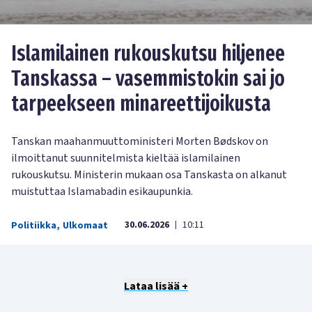
Islamilainen rukouskutsu hiljenee
Tanskassa – vasemmistokin sai jo
tarpeekseen minareettijoikusta
Tanskan maahanmuuttoministeri Morten Bødskov on
ilmoittanut suunnitelmista kieltää islamilainen
rukouskutsu. Ministerin mukaan osa Tanskasta on alkanut
muistuttaa Islamabadin esikaupunkia.
30.06.2026
10:11
Politiikka
,
Ulkomaat
|
Lataa lisää +