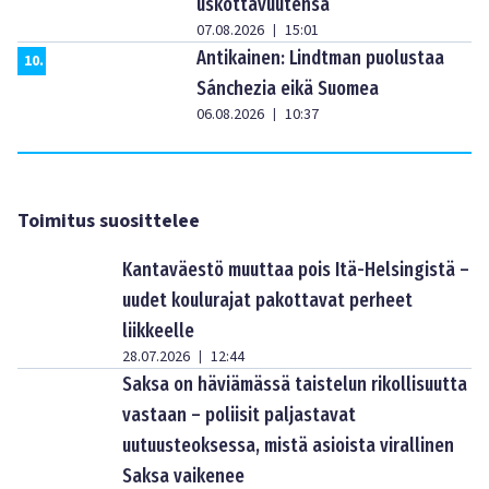
uskottavuutensa
07.08.2026
15:01
|
Antikainen: Lindtman puolustaa
10
.
Sánchezia eikä Suomea
06.08.2026
10:37
|
Toimitus suosittelee
Kantaväestö muuttaa pois Itä-Helsingistä –
uudet koulurajat pakottavat perheet
liikkeelle
28.07.2026
12:44
|
Saksa on häviämässä taistelun rikollisuutta
vastaan – poliisit paljastavat
uutuusteoksessa, mistä asioista virallinen
Saksa vaikenee