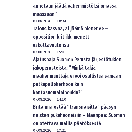
annetaan jäädä vähemmistöksi omassa
maassaan”
07.08.2026
18:34
|
Talous kasvaa, alijäämä pienenee –
opposition kritiikki menetti
uskottavuutensa
07.08.2026
15:01
|
Ajatuspaja Suomen Perusta järjestötukien
jakoperusteista: ”Minkä takia
maahanmuuttaja ei voi osallistua samaan
potkupallokerhoon kuin
kantasuomalainenkin?”
07.08.2026
14:10
|
Britannia estää ”transnaisilta” pääsyn
naisten pukuhuoneisiin – Mäenpää: Suomen
on otettava mallia päätöksestä
07.08.2026
13:21
|