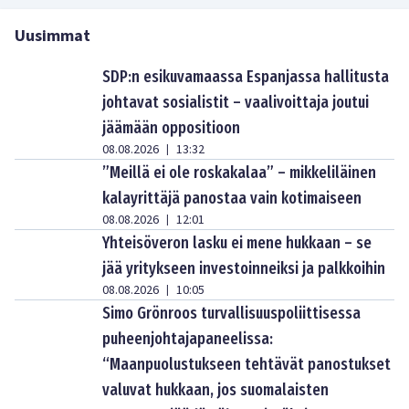
Uusimmat
SDP:n esikuvamaassa Espanjassa hallitusta
johtavat sosialistit – vaalivoittaja joutui
jäämään oppositioon
08.08.2026
13:32
|
”Meillä ei ole roskakalaa” – mikkeliläinen
kalayrittäjä panostaa vain kotimaiseen
08.08.2026
12:01
|
Yhteisöveron lasku ei mene hukkaan – se
jää yritykseen investoinneiksi ja palkkoihin
08.08.2026
10:05
|
Simo Grönroos turvallisuuspoliittisessa
puheenjohtajapaneelissa:
“Maanpuolustukseen tehtävät panostukset
valuvat hukkaan, jos suomalaisten