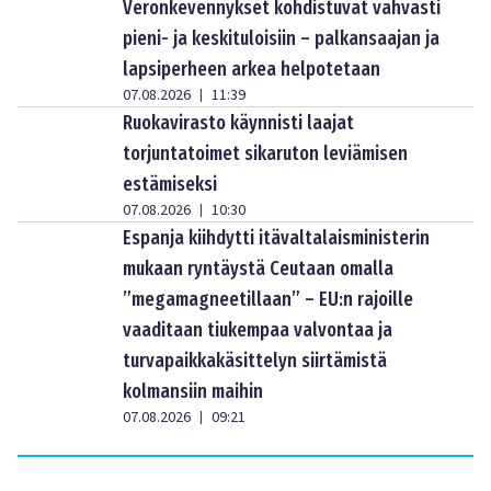
Veronkevennykset kohdistuvat vahvasti
pieni- ja keskituloisiin – palkansaajan ja
lapsiperheen arkea helpotetaan
07.08.2026
11:39
|
Ruokavirasto käynnisti laajat
torjuntatoimet sikaruton leviämisen
estämiseksi
07.08.2026
10:30
|
Espanja kiihdytti itävaltalaisministerin
mukaan ryntäystä Ceutaan omalla
”megamagneetillaan” – EU:n rajoille
vaaditaan tiukempaa valvontaa ja
turvapaikkakäsittelyn siirtämistä
kolmansiin maihin
07.08.2026
09:21
|