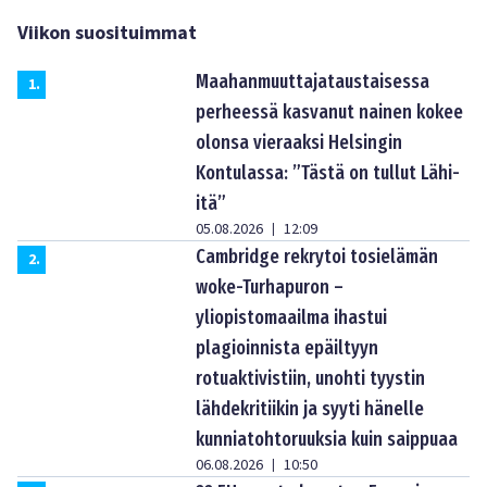
Viikon suosituimmat
Maahanmuuttajataustaisessa
1
.
perheessä kasvanut nainen kokee
olonsa vieraaksi Helsingin
Kontulassa: ”Tästä on tullut Lähi-
itä”
05.08.2026
12:09
|
Cambridge rekrytoi tosielämän
2
.
woke-Turhapuron –
yliopistomaailma ihastui
plagioinnista epäiltyyn
rotuaktivistiin, unohti tyystin
lähdekritiikin ja syyti hänelle
kunniatohtoruuksia kuin saippuaa
06.08.2026
10:50
|