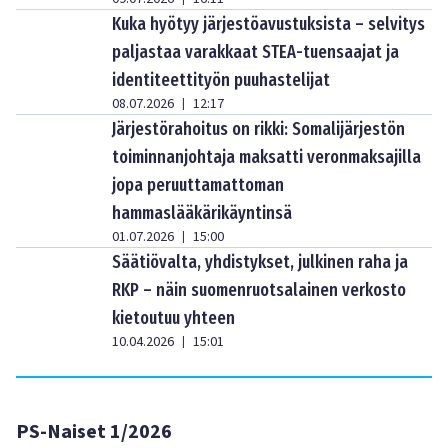
Kuka hyötyy järjestöavustuksista – selvitys
paljastaa varakkaat STEA-tuensaajat ja
identiteettityön puuhastelijat
08.07.2026
12:17
|
Järjestörahoitus on rikki: Somalijärjestön
toiminnanjohtaja maksatti veronmaksajilla
jopa peruuttamattoman
hammaslääkärikäyntinsä
01.07.2026
15:00
|
Säätiövalta, yhdistykset, julkinen raha ja
RKP – näin suomenruotsalainen verkosto
kietoutuu yhteen
10.04.2026
15:01
|
PS-Naiset 1/2026