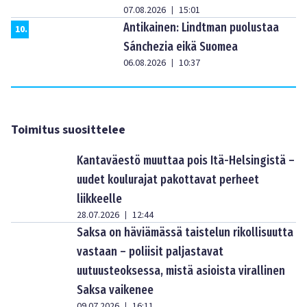
07.08.2026
15:01
|
Antikainen: Lindtman puolustaa
10
.
Sánchezia eikä Suomea
06.08.2026
10:37
|
Toimitus suosittelee
Kantaväestö muuttaa pois Itä-Helsingistä –
uudet koulurajat pakottavat perheet
liikkeelle
28.07.2026
12:44
|
Saksa on häviämässä taistelun rikollisuutta
vastaan – poliisit paljastavat
uutuusteoksessa, mistä asioista virallinen
Saksa vaikenee
09.07.2026
16:11
|