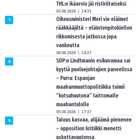
THL:n ikäarvio jäi ristiriitaiseksi
03.08.2026
14:33
|
Oikeusministeri Meri vie eläimet
7
.
rääkkääjiltä – eläintenpitokiellon
rikkomisesta jatkossa jopa
vankeutta
06.08.2026
14:27
|
SDP:n Lindtmanin esikuvamaa sai
8
.
kyytiä puoluejohtajien paneelissa
– Purra: Espanjan
maahanmuuttopolitiikka toimii
”kutsuhuutona” laittomalle
maahantulolle
05.08.2026
17:37
|
Talous kasvaa, alijäämä pienenee
9
.
– opposition kritiikki menetti
uskottavuutensa