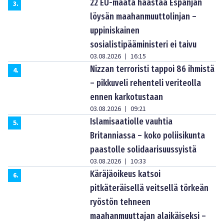
22 EU-maata haastaa Espanjan
3
.
löysän maahanmuuttolinjan –
uppiniskainen
sosialistipääministeri ei taivu
03.08.2026
16:15
|
Nizzan terroristi tappoi 86 ihmistä
4
.
– pikkuveli rehenteli veriteolla
ennen karkotustaan
03.08.2026
09:21
|
Islamisaatiolle vauhtia
5
.
Britanniassa – koko poliisikunta
paastolle solidaarisuussyistä
03.08.2026
10:33
|
Käräjäoikeus katsoi
6
.
pitkäteräisellä veitsellä törkeän
ryöstön tehneen
maahanmuuttajan alaikäiseksi –