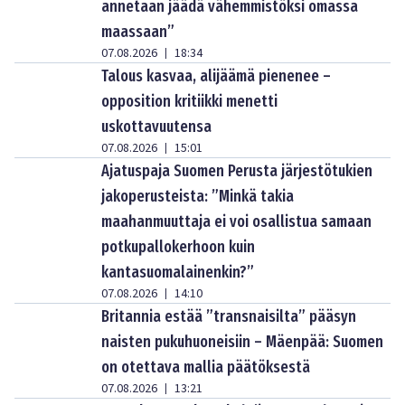
annetaan jäädä vähemmistöksi omassa
maassaan”
07.08.2026
18:34
|
Talous kasvaa, alijäämä pienenee –
opposition kritiikki menetti
uskottavuutensa
07.08.2026
15:01
|
Ajatuspaja Suomen Perusta järjestötukien
jakoperusteista: ”Minkä takia
maahanmuuttaja ei voi osallistua samaan
potkupallokerhoon kuin
kantasuomalainenkin?”
07.08.2026
14:10
|
Britannia estää ”transnaisilta” pääsyn
naisten pukuhuoneisiin – Mäenpää: Suomen
on otettava mallia päätöksestä
07.08.2026
13:21
|