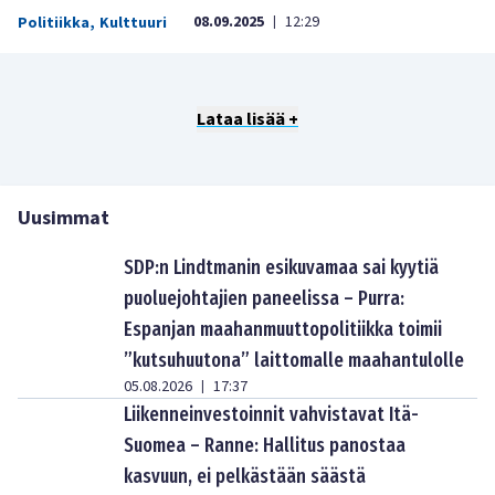
08.09.2025
12:29
Politiikka
,
Kulttuuri
|
Lataa lisää +
Uusimmat
SDP:n Lindtmanin esikuvamaa sai kyytiä
puoluejohtajien paneelissa – Purra:
Espanjan maahanmuuttopolitiikka toimii
”kutsuhuutona” laittomalle maahantulolle
05.08.2026
17:37
|
Liikenneinvestoinnit vahvistavat Itä-
Suomea – Ranne: Hallitus panostaa
kasvuun, ei pelkästään säästä