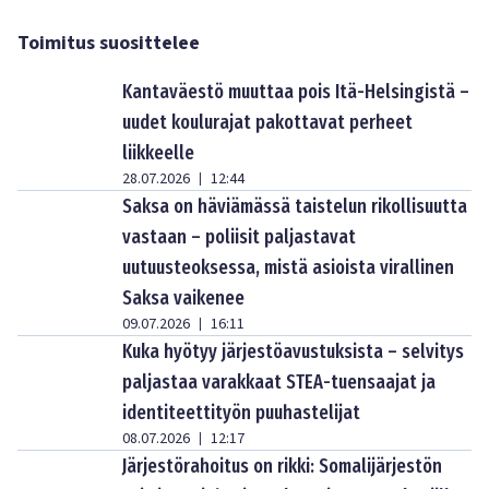
Toimitus suosittelee
Kantaväestö muuttaa pois Itä-Helsingistä –
uudet koulurajat pakottavat perheet
liikkeelle
28.07.2026
12:44
|
Saksa on häviämässä taistelun rikollisuutta
vastaan – poliisit paljastavat
uutuusteoksessa, mistä asioista virallinen
Saksa vaikenee
09.07.2026
16:11
|
Kuka hyötyy järjestöavustuksista – selvitys
paljastaa varakkaat STEA-tuensaajat ja
identiteettityön puuhastelijat
08.07.2026
12:17
|
Järjestörahoitus on rikki: Somalijärjestön