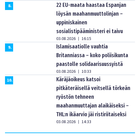
22 EU-maata haastaa Espanjan
8
.
löysän maahanmuuttolinjan –
uppiniskainen
sosialistipääministeri ei taivu
03.08.2026
16:15
|
Islamisaatiolle vauhtia
9
.
Britanniassa – koko poliisikunta
paastolle solidaarisuussyistä
03.08.2026
10:33
|
Käräjäoikeus katsoi
10
.
pitkäteräisellä veitsellä törkeän
ryöstön tehneen
maahanmuuttajan alaikäiseksi –
THL:n ikäarvio jäi ristiriitaiseksi
03.08.2026
14:33
|