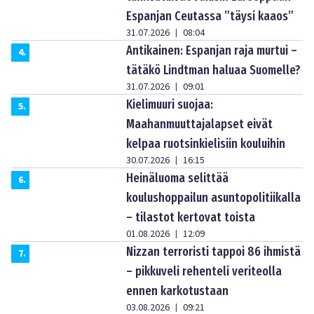
Espanjan Ceutassa ”täysi kaaos”
31.07.2026
08:04
|
Antikainen: Espanjan raja murtui –
4
.
tätäkö Lindtman haluaa Suomelle?
31.07.2026
09:01
|
Kielimuuri suojaa:
5
.
Maahanmuuttajalapset eivät
kelpaa ruotsinkielisiin kouluihin
30.07.2026
16:15
|
Heinäluoma selittää
6
.
koulushoppailun asuntopolitiikalla
– tilastot kertovat toista
01.08.2026
12:09
|
Nizzan terroristi tappoi 86 ihmistä
7
.
– pikkuveli rehenteli veriteolla
ennen karkotustaan
03.08.2026
09:21
|