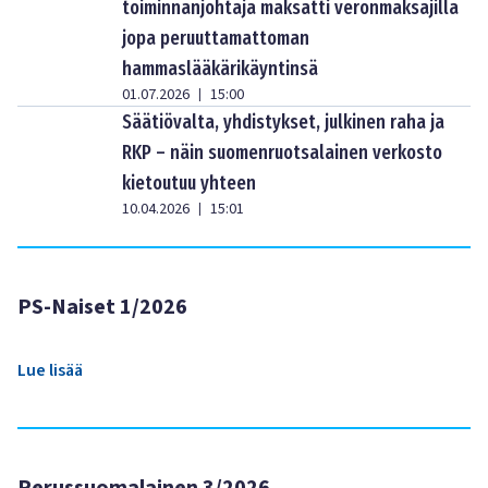
toiminnanjohtaja maksatti veronmaksajilla
jopa peruuttamattoman
hammaslääkärikäyntinsä
01.07.2026
15:00
|
Säätiövalta, yhdistykset, julkinen raha ja
RKP – näin suomenruotsalainen verkosto
kietoutuu yhteen
10.04.2026
15:01
|
PS-Naiset 1/2026
Lue lisää
Perussuomalainen 3/2026