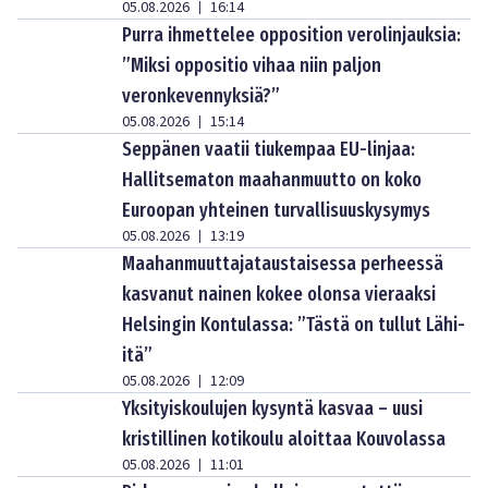
05.08.2026
16:14
|
Purra ihmettelee opposition verolinjauksia:
”Miksi oppositio vihaa niin paljon
veronkevennyksiä?”
05.08.2026
15:14
|
Seppänen vaatii tiukempaa EU-linjaa:
Hallitsematon maahanmuutto on koko
Euroopan yhteinen turvallisuuskysymys
05.08.2026
13:19
|
Maahanmuuttajataustaisessa perheessä
kasvanut nainen kokee olonsa vieraaksi
Helsingin Kontulassa: ”Tästä on tullut Lähi-
itä”
05.08.2026
12:09
|
Yksityiskoulujen kysyntä kasvaa – uusi
kristillinen kotikoulu aloittaa Kouvolassa
05.08.2026
11:01
|