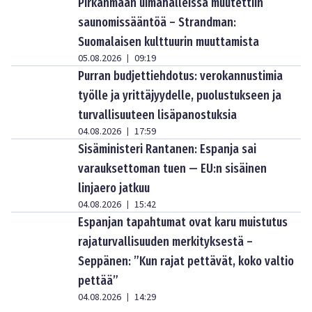
Pirkanmaan uimahalleissa muutettiin
saunomissääntöä – Strandman:
Suomalaisen kulttuurin muuttamista
05.08.2026
09:19
|
Purran budjettiehdotus: verokannustimia
työlle ja yrittäjyydelle, puolustukseen ja
turvallisuuteen lisäpanostuksia
04.08.2026
17:59
|
Sisäministeri Rantanen: Espanja sai
varauksettoman tuen — EU:n sisäinen
linjaero jatkuu
04.08.2026
15:42
|
Espanjan tapahtumat ovat karu muistutus
rajaturvallisuuden merkityksestä –
Seppänen: ”Kun rajat pettävät, koko valtio
pettää”
04.08.2026
14:29
|