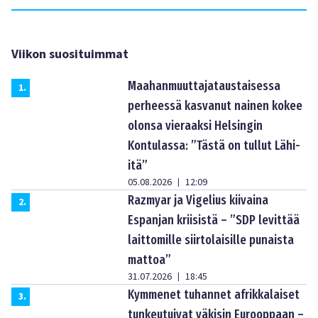
Viikon suosituimmat
Maahanmuuttajataustaisessa
1
.
perheessä kasvanut nainen kokee
olonsa vieraaksi Helsingin
Kontulassa: ”Tästä on tullut Lähi-
itä”
05.08.2026
12:09
|
Razmyar ja Vigelius kiivaina
2
.
Espanjan kriisistä – ”SDP levittää
laittomille siirtolaisille punaista
mattoa”
31.07.2026
18:45
|
Kymmenet tuhannet afrikkalaiset
3
.
tunkeutuivat väkisin Eurooppaan –