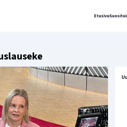
Etusivu
Suositu
uslauseke
U