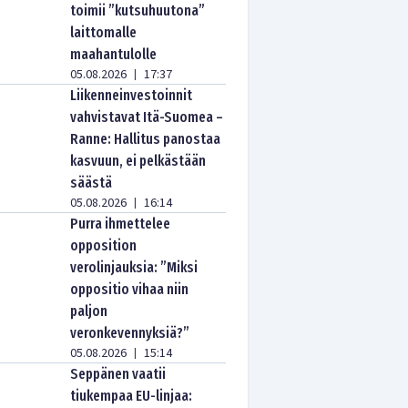
toimii ”kutsuhuutona”
laittomalle
maahantulolle
05.08.2026
17:37
|
Liikenneinvestoinnit
vahvistavat Itä-Suomea –
Ranne: Hallitus panostaa
kasvuun, ei pelkästään
säästä
05.08.2026
16:14
|
Purra ihmettelee
opposition
verolinjauksia: ”Miksi
oppositio vihaa niin
paljon
veronkevennyksiä?”
05.08.2026
15:14
|
Seppänen vaatii
tiukempaa EU-linjaa: