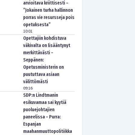
arvioitava kriittisesti –
”Jokainen turha hallinnon
porras vie resursseja pois
opetuksesta”
10:01
Opettajiin kohdistuva
väkivalta on lisääntynyt
merkittävästi –
Seppänen:
Opetusministerin on
puututtava asiaan
välittömästi
09:16
SDP:n Lindtmanin
esikuvamaa sai kyytiä
puoluejohtajien
paneelissa – Purra:
Espanjan
maahanmuuttopolitiikka