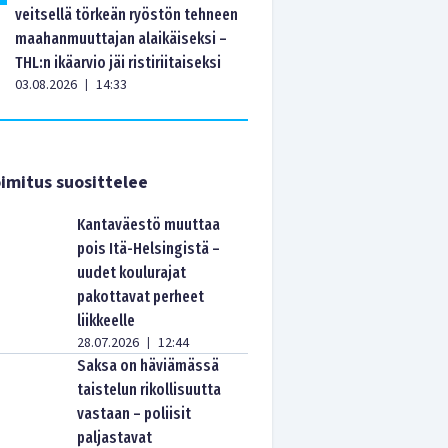
veitsellä törkeän ryöstön tehneen
maahanmuuttajan alaikäiseksi –
THL:n ikäarvio jäi ristiriitaiseksi
03.08.2026
14:33
|
imitus suosittelee
Kantaväestö muuttaa
pois Itä-Helsingistä –
uudet koulurajat
pakottavat perheet
liikkeelle
28.07.2026
12:44
|
Saksa on häviämässä
taistelun rikollisuutta
vastaan – poliisit
paljastavat