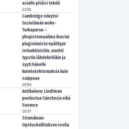
asialle pitäisi tehdä
12:01
Cambridge rekrytoi
tosielämän woke-
Turhapuron –
yliopistomaailma ihastui
plagioinnista epäiltyyn
rotuaktivistiin, unohti
tyystin lähdekritiikin ja
syyti hänelle
kunniatohtoruuksia kuin
saippuaa
10:50
Antikainen: Lindtman
puolustaa Sánchezia eikä
Suomea
10:37
Strandman:
Opetushallituksen roolia