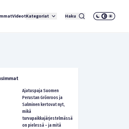
immat
Videot
Kategoriat
Haku
usimmat
Ajatuspaja Suomen
Perustan Grönroos ja
Salminen kertovat nyt,
mikä
turvapaikkajärjestelmässä
on pielessä – ja mitä