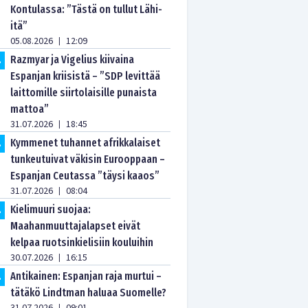
Kontulassa: ”Tästä on tullut Lähi-
itä”
05.08.2026
12:09
|
Razmyar ja Vigelius kiivaina
.
Espanjan kriisistä – ”SDP levittää
laittomille siirtolaisille punaista
mattoa”
31.07.2026
18:45
|
Kymmenet tuhannet afrikkalaiset
.
tunkeutuivat väkisin Eurooppaan –
Espanjan Ceutassa ”täysi kaaos”
31.07.2026
08:04
|
Kielimuuri suojaa:
.
Maahanmuuttajalapset eivät
kelpaa ruotsinkielisiin kouluihin
30.07.2026
16:15
|
Antikainen: Espanjan raja murtui –
.
tätäkö Lindtman haluaa Suomelle?
|