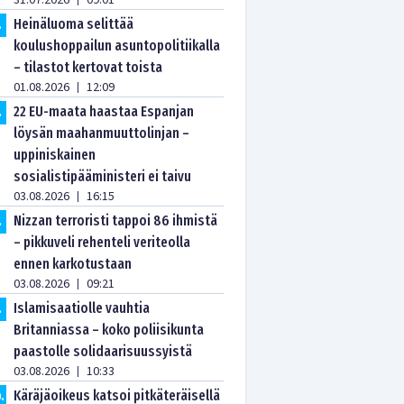
31.07.2026
09:01
Heinäluoma selittää
.
koulushoppailun asuntopolitiikalla
– tilastot kertovat toista
01.08.2026
12:09
|
22 EU-maata haastaa Espanjan
.
löysän maahanmuuttolinjan –
uppiniskainen
sosialistipääministeri ei taivu
03.08.2026
16:15
|
Nizzan terroristi tappoi 86 ihmistä
.
– pikkuveli rehenteli veriteolla
ennen karkotustaan
03.08.2026
09:21
|
Islamisaatiolle vauhtia
.
Britanniassa – koko poliisikunta
paastolle solidaarisuussyistä
03.08.2026
10:33
|
Käräjäoikeus katsoi pitkäteräisellä
0
.