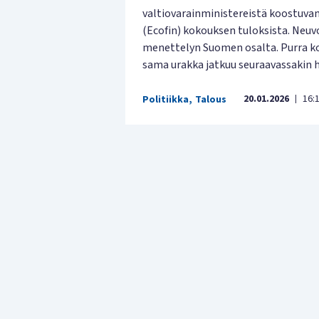
valtiovarainministereistä koostuvan
(Ecofin) kokouksen tuloksista. Neuvo
menettelyn Suomen osalta. Purra kor
sama urakka jatkuu seuraavassakin h
20.01.2026
16:
Politiikka
,
Talous
|