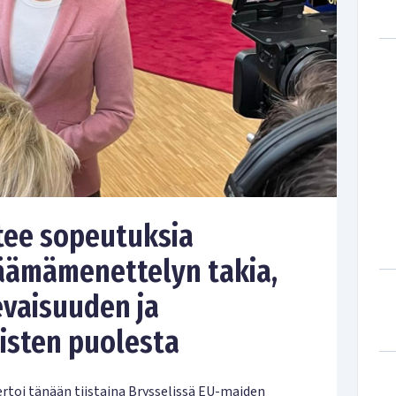
 tee sopeutuksia
jäämämenettelyn takia,
vaisuuden ja
isten puolesta
ertoi tänään tiistaina Brysselissä EU-maiden