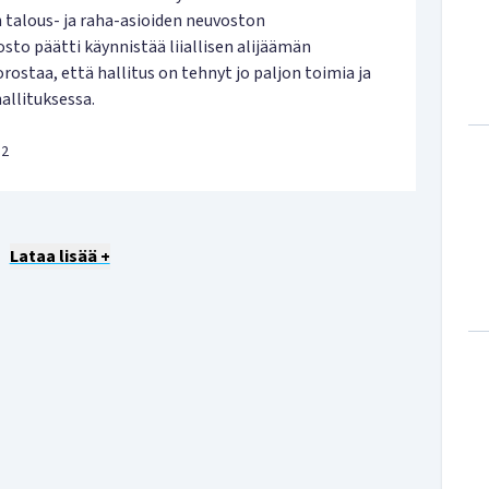
 talous- ja raha-asioiden neuvoston
sto päätti käynnistää liiallisen alijäämän
ostaa, että hallitus on tehnyt jo paljon toimia ja
allituksessa.
12
Lataa lisää +